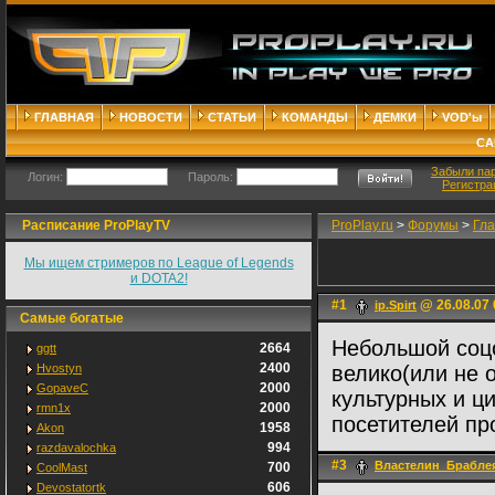
ГЛАВНАЯ
НОВОСТИ
СТАТЬИ
КОМАНДЫ
ДЕМКИ
VOD'ы
СА
Забыли па
Логин:
Пароль:
Регистра
Расписание ProPlayTV
ProPlay.ru
>
Форумы
>
Гл
Мы ищем стримеров по League of Legends
и DOTA2!
#1
@ 26.08.07 
ip.Spirt
Самые богатые
Небольшой соцо
2664
ggtt
2400
Hvostyn
велико(или не 
2000
GopaveC
культурных и ц
2000
rmn1x
посетителей пр
1958
Akon
994
razdavalochka
#3
Властелин_Браблея
700
CoolMast
606
Devostatortk