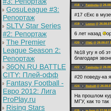
#3: Репортаж
#18
@ 26.08
Fambyrka
GosuLeague #3:
#17 сЕкс в муз
Репортаж
SLTV Star Series
#19
@ 26.08.07
Levron
#2: Репортаж
6 лет назад
op
The Premier
#20
@ 26.08.07 
ITMG
League Season 2:
№18 угу я об э
Репортаж
благодаря звон
36ON.RU BATTLE
#22
@ 26.08
Fambyrka
CITY: Плей-офф
#20 поведу-ка 
Fantasy Football -
#24
@ 26.08.0
RedruM
Евро 2012: Лига
На прошлом кур
ProPlay.ru
МГУ, как то так
Rising Stars
#26
@ 27.08.07
ip.Spirt