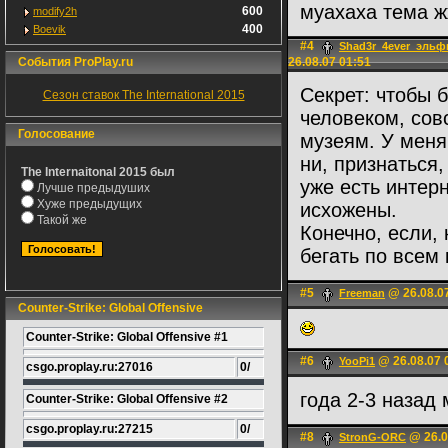
муахаха тема ж
600
modify2h
400
Boevik
#4
Shad3r_4ever_эль
События ProPlay.ru
26.08.07 01:51
Секрет: чтобы 
Сезон ставок The International 2015
человеком, сов
Голосование
музеям. У меня
ни, признаться,
The Internaitonal 2015 был
уже есть интер
Лучше предыдуших
Хуже предыдущих
исхожены.
Такой же
Конечно, если, 
бегать по всем 
#5
@ 26.08.0
Freeman
Counter-Strike: Global Offensive
Counter-Strike: Global Offensive #1
#6
@ 26.08.07 
YooPi1
csgo.proplay.ru:27016
0/
года 2-3 назад
Counter-Strike: Global Offensive #2
csgo.proplay.ru:27215
0/
#8
@ 26.0
StronG-ORC