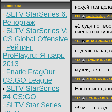
Репортажи
неху.й там дела
SLTV StarSeries 6:
#10
@ 26.
bomk.Skady
Репортаж
#1 судя по твоем
SLTV StarSeries V:
очень то и куль
CS Global Offensive
#11
@ 26.08.07 
gg_hf
Рейтинг
неделю назад 
ProPlay.ru: Январь
#12
@ 26.08
Fambyrka
2013
музеи, а что эт
Fnatic FragOut
CS:GO League
#16
@ 26.0
2Fast4Glory
SLTV StarSeries
Настолько давн
#4 CS:GO
#17
@ 26.08.07 
ITMG
SLTV Star Series
~9 мес. назад