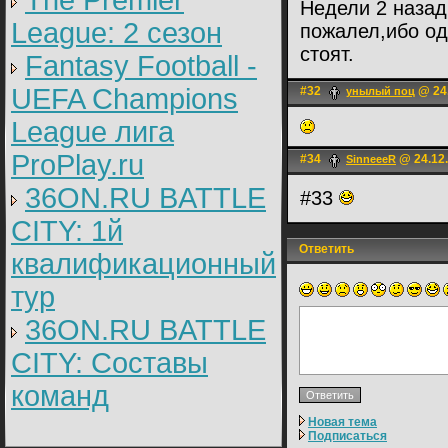
The Premier
Недели 2 назад
League: 2 cезон
пожалел,ибо од
стоят.
Fantasy Football -
UEFA Champions
#32
@ 24.
унылый поц
League лига
ProPlay.ru
#34
@ 24.12.
SinneeeR
36ON.RU BATTLE
#33
CITY: 1й
Ответить
квалификационный
тур
36ON.RU BATTLE
CITY: Составы
команд
Новая тема
Подписаться