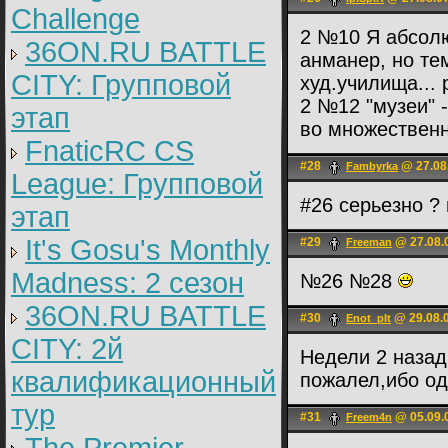
Challenge
2 №10 Я абсол
36ON.RU BATTLE
анманер, но те
CITY: Групповой
худ.училища...
2 №12 "музеи" -
этап
во множественн
FnaticRC CS
#28
@ 27.08
Fambyrka
League: Групповой
#26 серьезно ? 
этап
It's Gosu's Monthly
#29
@ 27.08.
Freeman
Madness: 2 сезон
№26 №28
36ON.RU BATTLE
#30
@ 29.08.0
Enot_pIt
CITY: 2й
Недели 2 назад
квалификационный
пожалел,ибо од
тур
#31
@ 05.09.
Freem4n