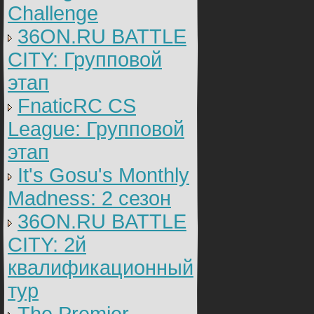
Challenge
36ON.RU BATTLE
CITY: Групповой
этап
FnaticRC CS
League: Групповой
этап
It's Gosu's Monthly
Madness: 2 сезон
36ON.RU BATTLE
CITY: 2й
квалификационный
тур