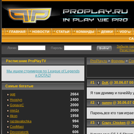
ГЛАВНАЯ
НОВОСТИ
СТАТЬИ
КОМАНДЫ
ДЕМКИ
VOD'ы
СА
Забыли па
Логин:
Пароль:
Регистра
Расписание ProPlayTV
ProPlay.ru
>
Форумы
>
Cou
Мы ищем стримеров по League of Legends
и DOTA2!
#1
@ 30.06.07 00
DcK
Самые богатые
Я там дримму и пачеййу 
2664
ggtt
2400
Hvostyn
#2
@ 30.06.07 
sunny
2000
GopaveC
2000
rmn1x
Парень,все кто там играет
1958
Akon
994
razdavalochka
#3
@ 30
Crazy_Chicken
700
CoolMast
606
Devostatortk