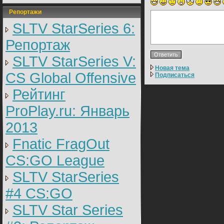
Репортажи
SLTV StarSeries 6:
Репортаж
SLTV StarSeries V:
Новая тема
CS Global Offensive
Подписаться
Рейтинг
ProPlay.ru: Январь
2013
Fnatic FragOut
CS:GO League
SLTV StarSeries
#4 CS:GO
SLTV Star Series