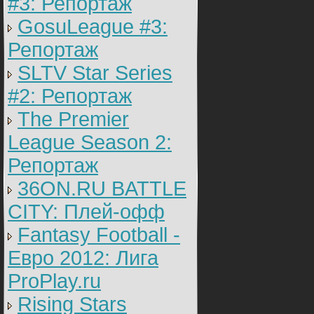
#3: Репортаж
GosuLeague #3:
Репортаж
SLTV Star Series
#2: Репортаж
The Premier
League Season 2:
Репортаж
36ON.RU BATTLE
CITY: Плей-офф
Fantasy Football -
Евро 2012: Лига
ProPlay.ru
Rising Stars