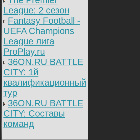
The Premier
League: 2 cезон
Fantasy Football -
UEFA Champions
League лига
ProPlay.ru
36ON.RU BATTLE
CITY: 1й
квалификационный
тур
36ON.RU BATTLE
CITY: Составы
команд