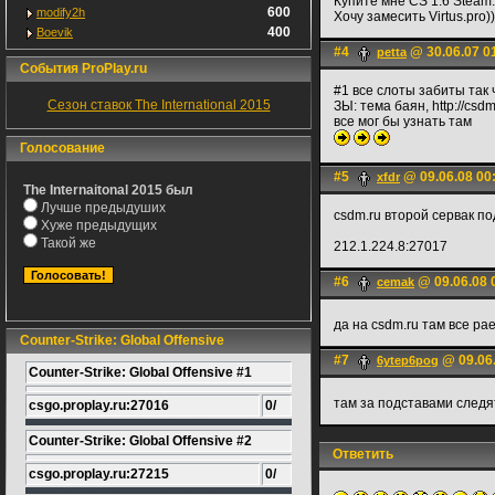
Купите мне CS 1.6 Steam
600
modify2h
Хочу замесить Virtus.pro))
400
Boevik
#4
@ 30.06.07 0
petta
События ProPlay.ru
#1 все слоты забиты так 
Сезон ставок The International 2015
ЗЫ: тема баян, http://csdm
все мог бы узнать там
Голосование
#5
@ 09.06.08 00
xfdr
The Internaitonal 2015 был
Лучше предыдуших
csdm.ru второй сервак п
Хуже предыдущих
Такой же
212.1.224.8:27017
#6
@ 09.06.08 
cemak
да на csdm.ru там все ра
Counter-Strike: Global Offensive
#7
@ 09.06.
6ytep6pog
Counter-Strike: Global Offensive #1
там за подставами следя
csgo.proplay.ru:27016
0/
Counter-Strike: Global Offensive #2
Ответить
csgo.proplay.ru:27215
0/