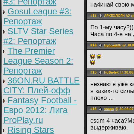
#3: Репортаж
на4инай свою м
GosuLeague #3:
#13
@ 
АРХЕОЛОГИ АУ
Репортаж
По 1-му часу?))
SLTV Star Series
Часа по 4-е на 
#2: Репортаж
#14
@ 30.0
Нубсайб0т
The Premier
League Season 2:
Репортаж
#15
@ 30.06.
НоВи4еК
36ON.RU BATTLE
незнаю я уже ка
CITY: Плей-офф
я каких-то сил
плохо ...
Fantasy Football -
Евро 2012: Лига
#16
@ 30.06.07
shapo
ProPlay.ru
csdm 4 часа?М
выдерживаю.
Rising Stars