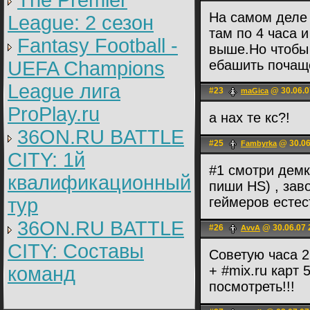
The Premier
На самом деле 
League: 2 cезон
там по 4 часа 
Fantasy Football -
выше.Но чтобы 
UEFA Champions
ебашить почаще
League лига
#23
@ 30.06.0
maGica
ProPlay.ru
а нах те кс?!
36ON.RU BATTLE
#25
@ 30.06
Fambyrka
CITY: 1й
#1 смотри демки
квалификационный
пиши HS) , зав
тур
геймеров естес
36ON.RU BATTLE
#26
@ 30.06.07 
AvvA
CITY: Составы
Советую часа 2
команд
+ #mix.ru карт 
посмотреть!!!