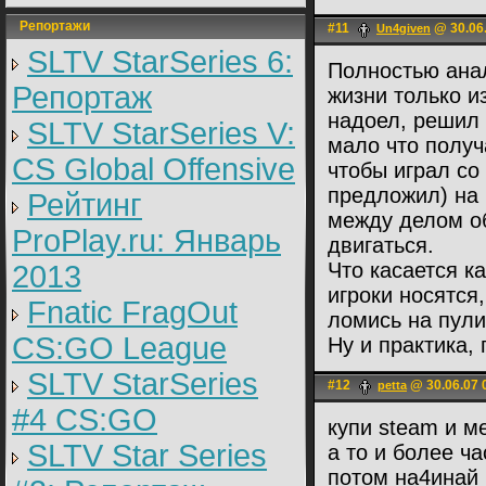
Репортажи
#11
@ 30.06.
Un4given
SLTV StarSeries 6:
Полностью анал
Репортаж
жизни только и
надоел, решил 
SLTV StarSeries V:
мало что получ
CS Global Offensive
чтобы играл со
предложил) на 
Рейтинг
между делом об
ProPlay.ru: Январь
двигаться.
Что касается к
2013
игроки носятся,
Fnatic FragOut
ломись на пули
CS:GO League
Ну и практика, 
SLTV StarSeries
#12
@ 30.06.07 
petta
#4 CS:GO
купи steam и м
SLTV Star Series
а то и более ча
потом на4инай 