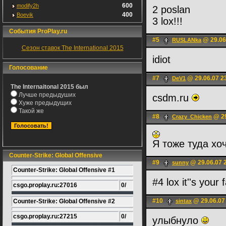
600
modify2h
2 poslan
400
Boevik
3 lox!!!
События ProPlay.ru
#5
@ 29.06
RUSLANka
Сезон ставок The International 2015
idiot
Голосование
#7
@ 29.06.07 2
DeV1
The Internaitonal 2015 был
Лучше предыдуших
csdm.ru
Хуже предыдущих
Такой же
#8
@ 29
Crazy_Chicken
Я тоже туда хо
Counter-Strike: Global Offensive
#9
@ 29.06.07 
sunny
Counter-Strike: Global Offensive #1
#4 lox it''s your 
csgo.proplay.ru:27016
0/
#10
@ 29.06.07
Counter-Strike: Global Offensive #2
sintax
csgo.proplay.ru:27215
0/
улыбнуло