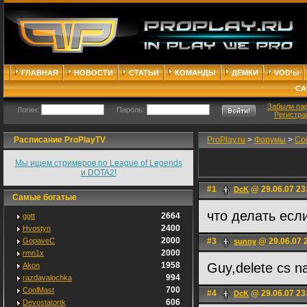
ГЛАВНАЯ
НОВОСТИ
СТАТЬИ
КОМАНДЫ
ДЕМКИ
VOD'ы
СА
Забыли па
Логин:
Пароль:
Регистра
Расписание ProPlayTV
ProPlay.ru
>
Форумы
>
Cou
Мы ищем стримеров по League of Legends
и DOTA2!
#1
@ 29.06.07 23
DcK
Самые богатые
что делать есл
2664
ggtt
2400
Hvostyn
2000
GopaveC
#3
@ 29.06.07 
sunny
2000
rmn1x
1958
Guy,delete cs n
Akon
994
razdavalochka
700
CoolMast
#4
@ 29.06.07 23
DcK
606
Devostatortk