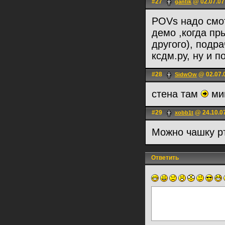
#27
@ 02.07.07
gantik
POVs надо смот
демо ,когда пр
другого), подра
ксдм.ру, ну и п
#28
@ 02.07.
SidwOw
стена там
мин
#29
@ 24.10.0
xobb1t
Можно чашку рт
Ответить