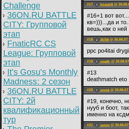
Challenge
#17
@ 30.06.
frosiahR
36ON.RU BATTLE
#16+1 вот вот...
кв=)))...да и т
CITY: Групповой
вешь,как о ней 
этап
#18
@ 30.06.07 
36756
FnaticRC CS
ppc po4itai dryg
League: Групповой
этап
#19
@ 30.06.07
creaM-
It's Gosu's Monthly
#13
deathmatch eto b
Madness: 2 сезон
36ON.RU BATTLE
#20
@ 30.06.07
sovok
CITY: 2й
#19, конечно, 
нууб и боот, та
квалификационный
именно на ксдм
тур
#21
@ 30.06.07
sunny