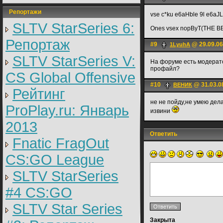
Репортажи
vse c*ku e6aHble 9l e6aJL Ba!!!
SLTV StarSeries 6:
Ones vsex nopByT(THE BE
Репортаж
#9
@ 29.09.06
1LyuhA
SLTV StarSeries V:
На форуме есть модерато
профайл?
CS Global Offensive
#10
@ 31.03.0
ВЕНИК
Рейтинг
не не пойду,не умею дел
ProPlay.ru: Январь
извини
2013
Ответить
Fnatic FragOut
CS:GO League
SLTV StarSeries
#4 CS:GO
SLTV Star Series
Закрыта