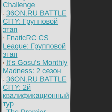
Challenge
36ON.RU BATTLE
CITY: Групповой
этап
FnaticRC CS
League: Групповой
этап
It's Gosu's Monthly
Madness: 2 сезон
36ON.RU BATTLE
CITY: 2й
квалификационный
тур