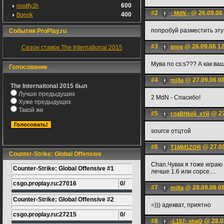
600
modify2h
#2
@ 26.09.06
- MdN -
400
Boevik
попробуй разместить эту т
События ProPlay.ru
#3
@ 26.09.06 1
prog
Сезон ставок The International 2015
Мува по cs:s??? А как в
Голосование
#4
@ 27.09.06 0
miXa
The Internaitonal 2015 был
Лучше предыдуших
2 MdN - Спасибо!
Хуже предыдущих
Такой же
#5
@ 27
глаВНЫй_хYй
source отцтой
#6
@ 27.09
T1MM1ZOR
Counter-Strike: Global Offensive
Chan.Чувак я тоже играю в
Counter-Strike: Global Offensive #1
лечше 1.6 или сорсе....
csgo.proplay.ru:27016
0/
#7
@ 28.09.06 0
miXa
Counter-Strike: Global Offensive #2
=))) адекват, приятно
csgo.proplay.ru:27215
0/
#8
@ 28.0
-L157- shaQ