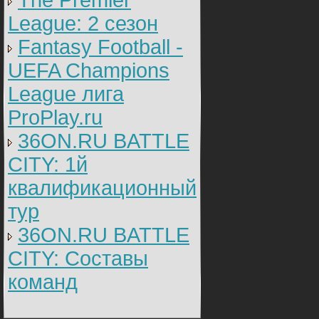
The Premier
League: 2 cезон
Fantasy Football -
UEFA Champions
League лига
ProPlay.ru
36ON.RU BATTLE
CITY: 1й
квалификационный
тур
36ON.RU BATTLE
CITY: Составы
команд