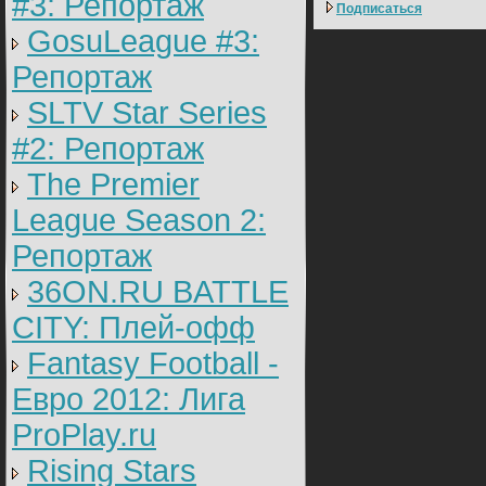
#3: Репортаж
Подписаться
GosuLeague #3:
Репортаж
SLTV Star Series
#2: Репортаж
The Premier
League Season 2:
Репортаж
36ON.RU BATTLE
CITY: Плей-офф
Fantasy Football -
Евро 2012: Лига
ProPlay.ru
Rising Stars