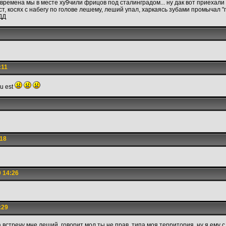
времена мы в месте ху9чили фрицов под сталинградом... ну дак вот приехали
ист, косях с набегу по голове лешему, леший упал, харкаясь зубами промычал 
ДД
:11
u est
:18
 14:26
:29
на встречу мне леший. говорит мол ты не прав, типа моя территория. ну я ему с