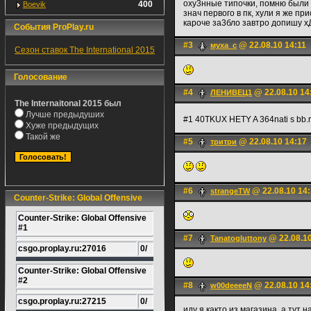
оху3нные типочки, помню были 
400
Boevik
знач первого в пк, хули я же пр
кароче за3бло завтро допишу х
События ProPlay.ru
#3
@ 22.08.10 14:11
муха_с
Сезон ставок The International 2015
Голосование
#4
@ 22.08.10 14
ЛЕНИВЕЦ1
The Internaitonal 2015 был
Лучше предыдуших
#1 40TKUX HETY A 364nati s bb.r
Хуже предыдущих
Такой же
#5
@ 22.08.10 14:17
тритри
#6
@ 22.08.10 14
strangeTW
Counter-Strike: Global Offensive
Counter-Strike: Global Offensive
#1
#7
@ 22.08.10
Tanatogluttony
csgo.proplay.ru:27016
0/
Counter-Strike: Global Offensive
#2
#8
@ 22.08.10 14
w00deeeeN
csgo.proplay.ru:27215
0/
иду я както из магазина, а тут 