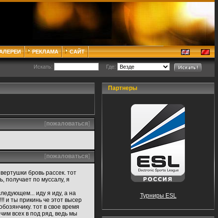
ГАЛЕРЕИ
РЕКЛАМА
САЙТ
Искать:
Где:
Партнеры
[
пожаловаться
]
[
пожаловаться
]
 вертушки бровь рассек. тот
ь, получает по муссалу, я
ледующем... иду я иду, а на
Турниры ESL
!! и ты прикинь че этот высер
обозянчику. тот в свое время
ячим всех в под ряд, ведь мы