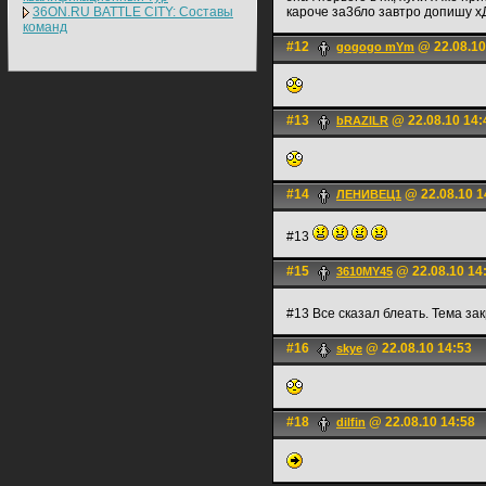
36ON.RU BATTLE CITY: Составы
кароче за3бло завтро допишу х
команд
#12
@ 22.08.10
gogogo mYm
#13
@ 22.08.10 14:
bRAZILR
#14
@ 22.08.10 1
ЛЕНИВЕЦ1
#13
#15
@ 22.08.10 14
3610MY45
#13 Все сказал блеать. Тема з
#16
@ 22.08.10 14:53
skye
#18
@ 22.08.10 14:58
dilfin