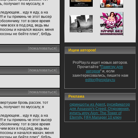
ь, получает по муссалу, я
ледующем... иду я иду, а на
!! и ты прикинь че этот высер
обозянчику. тот в свое время
ячим всех в под ряд, ведь мы
 посоны и начался махач. меня
"посоны не бейте плиз", бл9дь
[
пожаловаться
]
Ищем авторов!
ProPlay.ru ищет новых авторов.
Прочитайте "
Памятку для
[
пожаловаться
]
авторов
" и, если
заинтересовались, пишите нам
editor@proplay.ru
[
пожаловаться
]
Реклама
 вертушки бровь рассек. тот
скриншоты из Agent
,
русификатор
ь, получает по муссалу, я
для Assassin's Creed: Откровения
,
купить игру Aion: The Tower of
ледующем... иду я иду, а на
Eternity
,
FIFA Manager 10 ключ
!! и ты прикинь че этот высер
обозянчику. тот в свое время
ячим всех в под ряд, ведь мы
 посоны и начался махач. меня
"посоны не бейте плиз", бл9дь