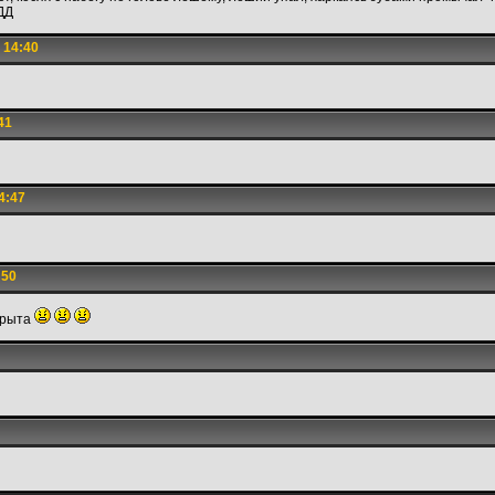
ДД
 14:40
41
4:47
:50
акрыта