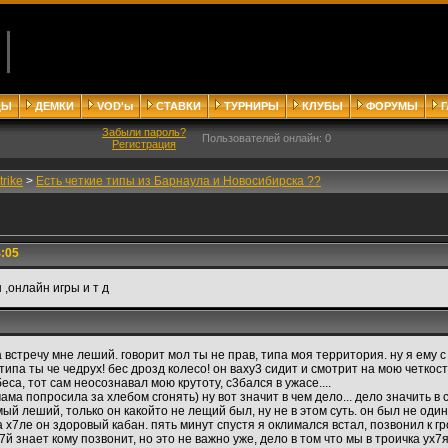
ДЫ
ДЕМКИ
VOD'ы
СТАВКИ
ТУРНИРЫ
КЛУБЫ
ФОРУМЫ
Забыли пароль?
Пользователей онлайн: 0
Регистрация
trike
>
Есть четкие типы из Барнаула и Новосибирска ??
4:05
,онлайн игры и т д
на встречу мне леший. говорит мол ты не прав, типа моя территория. ну я ему с
типа ты че чедрух! бес дрозд колесо! он ваху3 сидит и смотрит на мою четкост
еса, тот сам неосознавал мою крутоту, с3бался в ужасе....
ма попросила за хлебом сгонять) ну вот значит в чем дело... дело значить в с
мый леший, только он какойто не лещий был, ну не в этом суть. он был не один!
а х7ле он здоровый кабан. пять минут спустя я оклимался встал, позвонил к гр
х7й знает кому позвонит, но это не важно уже, дело в том что мы в троичка ух7