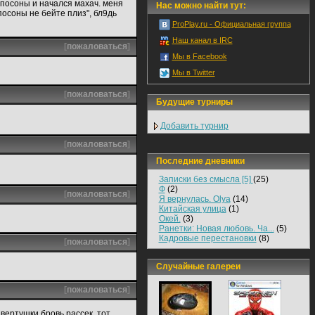
 посоны и начался махач. меня
Нас можно найти тут:
"посоны не бейте плиз", бл9дь
ProPlay.ru - Официальная группа
Наш канал в IRC
[
пожаловаться
]
Мы в Facebook
Мы в Twitter
[
пожаловаться
]
Будущие турниры
Добавить турнир
[
пожаловаться
]
Последние дневники
Записки без смысла [5]
(25)
Ф
(2)
[
пожаловаться
]
Я вернулась. Olya
(14)
Китайская улица
(1)
Окей.
(3)
Ранетки: Новая любовь. Ча...
(5)
Кадровые перестановки
(8)
[
пожаловаться
]
Случайные галереи
[
пожаловаться
]
 вертушки бровь рассек. тот