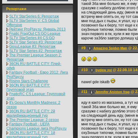
такой 3ба мне больно же, я ему 
сразуже с набегу долблю этого б
Репортажи
на следующий день иду, (меня ма
SLTV StarSeries 6: Репортаж
встречу мне опять он, ну тот са
SLTV StarSeries V: CS Global
мне под дых с пыры, я упал, ну 
Offensive
позвонил бы к бергу, тот еще к 
Рейтинг ProPlay.ru: Январь 2013
оху3нные типочки, помню были 
Fnatic FragOut CS:GO League
знач первого в пк, хули я же пр
SLTV StarSeries #4 CS:GO
кароче за3бло завтро допишу х
SLTV Star Series #3: Репортаж
GosuLeague #3: Репортаж
#9
@ 22.
Amazing Spider-Man
SLTV Star Series #2: Репортаж
The Premier League Season 2:
Репортаж
36ON.RU BATTLE CITY: Плей-
офф
#10
@ 22.08.10 14
bydew xyi
Fantasy Football - Евро 2012: Лига
ProPlay.ru
Rising Stars Challenge
nawel gde iskatb
36ON.RU BATTLE CITY:
Групповой этап
#11
@ 22
Jennifer Aniston frag
FnaticRC CS League: Групповой
этап
It's Gosu's Monthly Madness: 2
иду я както из магазина, а тут 
сезон
такой 3ба мне больно же, я ему 
36ON.RU BATTLE CITY: 2й
сразуже с набегу долблю этого б
квалификационный тур
на следующий день иду, (меня ма
The Premier League: 2 cезон
встречу мне опять он, ну тот са
Fantasy Football - UEFA
мне под дых с пыры, я упал, ну 
Champions League лига ProPlay.ru
позвонил бы к бергу, тот еще к 
36ON.RU BATTLE CITY: 1й
оху3нные типочки, помню были 
квалификационный тур
знач первого в пк, хули я же пр