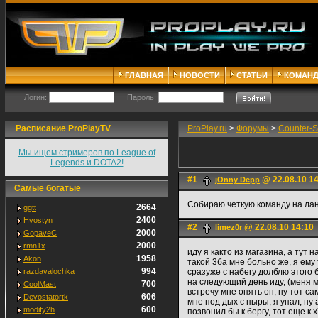
ГЛАВНАЯ
НОВОСТИ
СТАТЬИ
КОМАН
Логин:
Пароль:
Расписание ProPlayTV
ProPlay.ru
>
Форумы
>
Counter-S
Мы ищем стримеров по League of
Legends и DOTA2!
#1
@ 22.08.10 1
jOnny Depp
Самые богатые
Собираю четкую команду на лан 
2664
ggtt
2400
Hvostyn
#2
@ 22.08.10 14:10
limez0r
2000
GopaveC
2000
rmn1x
иду я както из магазина, а тут 
1958
Akon
такой 3ба мне больно же, я ему 
994
razdavalochka
сразуже с набегу долблю этого б
на следующий день иду, (меня ма
700
CoolMast
встречу мне опять он, ну тот са
606
Devostatortk
мне под дых с пыры, я упал, ну 
600
modify2h
позвонил бы к бергу, тот еще к 