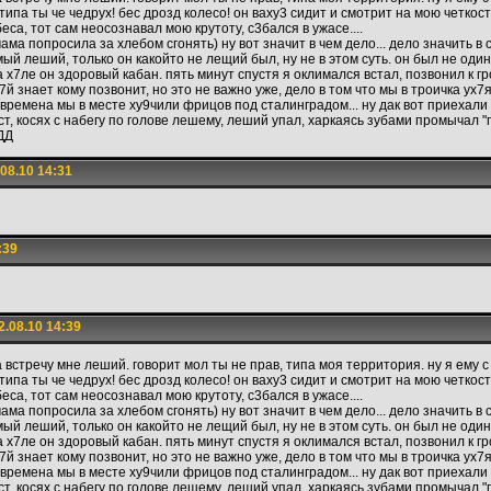
типа ты че чедрух! бес дрозд колесо! он ваху3 сидит и смотрит на мою четкост
еса, тот сам неосознавал мою крутоту, с3бался в ужасе....
ма попросила за хлебом сгонять) ну вот значит в чем дело... дело значить в с
мый леший, только он какойто не лещий был, ну не в этом суть. он был не один!
а х7ле он здоровый кабан. пять минут спустя я оклимался встал, позвонил к гр
х7й знает кому позвонит, но это не важно уже, дело в том что мы в троичка ух7
времена мы в месте ху9чили фрицов под сталинградом... ну дак вот приехали
ист, косях с набегу по голове лешему, леший упал, харкаясь зубами промычал 
ДД
08.10 14:31
:39
.08.10 14:39
на встречу мне леший. говорит мол ты не прав, типа моя территория. ну я ему с
типа ты че чедрух! бес дрозд колесо! он ваху3 сидит и смотрит на мою четкост
еса, тот сам неосознавал мою крутоту, с3бался в ужасе....
ма попросила за хлебом сгонять) ну вот значит в чем дело... дело значить в с
мый леший, только он какойто не лещий был, ну не в этом суть. он был не один!
а х7ле он здоровый кабан. пять минут спустя я оклимался встал, позвонил к гр
х7й знает кому позвонит, но это не важно уже, дело в том что мы в троичка ух7
времена мы в месте ху9чили фрицов под сталинградом... ну дак вот приехали
ист, косях с набегу по голове лешему, леший упал, харкаясь зубами промычал 