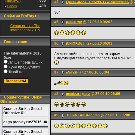
600
modify2h
#4
@ 2
Гранж 36484 - RESPECTYOURENEMIES
400
Boevik
364
События ProPlay.ru
#5
@ 27.06.10 06:02
jUNIORt0t
Сезон ставок The
International 2015
Голосование
#6
@ 27.06.10 06:03
jUNIORt0t
The Internaitonal 2015
Алексон забил на вп и перехал в крым.
был
Следующая тема будет "попасть бы в NA`VI"
Лучше предыдуших
Хуже предыдущих
Такой же
#7
@ 27.06.10 06:04
aNdY2H
#6
#8
@ 27.06.10 06:06
инеблагодари
Counter-Strike: Global
Offensive
Counter-Strike: Global
Offensive #1
#9
@ 27.06.10 06:08
Jennifer Aniston frag
csgo.proplay.ru:27016
0/
Counter-Strike: Global