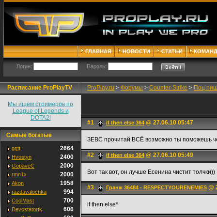
ГЛАВНАЯ
НОВОСТИ
СТАТЬИ
КОМАН
Логин:
Пароль:
Расписание ProPlayTV
ProPlay.ru
>
Форумы
>
Counter-Strike
>
Поц пише
Мы ищем стримеров по
League of Legends и
DOTA2!
#1
@ 27.06.10 05:47
if then else 364
Самые богатые
ЗЕВС прочитай ВСЁ возможно ты поможешь челов
2664
ggtt
#2
@ 27.06.10 05:49
if then else 364
2400
Hvostyn
2000
GopaveC
Вот так вот, он лучше Есенина чистит толчки))
2000
rmn1x
1958
Akon
#3
@ 2
Гранж 36484 - RESPECTYOURENEMIES
994
razdavalochka
700
CoolMast
if then else*
606
Devostatortk