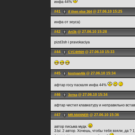
инфа 44%
#41
@ 27.06.10 15:25
if then else 364
инфа от зеуса)
#42
@ 27.06.10 15:28
Art3k
pizd3sh i pravokaciya
#44
@ 27.06.10 15:33
CYC4HNH
#45
@ 27.06.10 15:34
kostyan4ik
афтар госу паскаля инфа 44%
#46
@ 27.06.10 15:34
3отка
афтар чистил клавиатуру и неправильно встави
#47
@ 27.06.10 15:36
MR.MANNER
автор письма мудк.
З.Ы. 2 автор. Хочешь, чтобы тебя взяли, да ? 