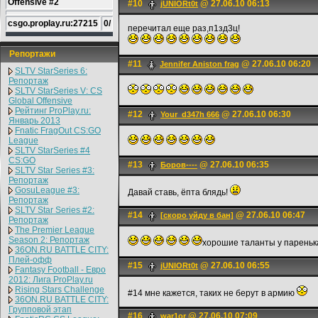
Offensive #2
#10
@ 27.06.10 06:13
jUNIORt0t
csgo.proplay.ru:27215
0/
перечитал еще раз,п1зд3ц!
Репортажи
#11
@ 27.06.10 06:20
Jennifer Aniston frag
SLTV StarSeries 6:
Репортаж
SLTV StarSeries V: CS
Global Offensive
Рейтинг ProPlay.ru:
#12
@ 27.06.10 06:30
Your_d347h 666
Январь 2013
Fnatic FragOut CS:GO
League
SLTV StarSeries #4
CS:GO
#13
@ 27.06.10 06:35
Боров----
SLTV Star Series #3:
Репортаж
GosuLeague #3:
Давай ставь, ёпта блядь!
Репортаж
SLTV Star Series #2:
#14
@ 27.06.10 06:47
[скоро уйду в бан]
Репортаж
The Premier League
Season 2: Репортаж
хорошие таланты у паренька
36ON.RU BATTLE CITY:
Плей-офф
#15
@ 27.06.10 06:55
jUNIORt0t
Fantasy Football - Евро
2012: Лига ProPlay.ru
Rising Stars Challenge
#14 мне кажется, таких не берут в армию
36ON.RU BATTLE CITY:
Групповой этап
#16
@ 27.06.10 07:09
war1or