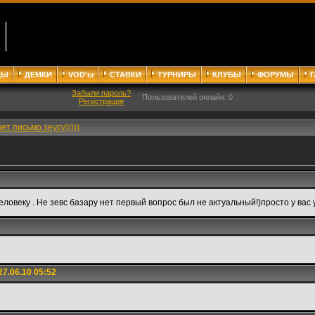
ДЫ
ДЕМКИ
VOD'ы
СТАВКИ
ТУРНИРЫ
КЛУБЫ
ФОРУМЫ
Забыли пароль?
Пользователей онлайн: 0
Регистрация
т письмо зеусу)))))
еку . Не зевс базару нет первый вопрос был не актуальный!)просто у вас у все
7.06.10 05:52