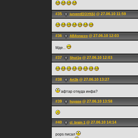
#35
@ 27.06.10 11:59
jurventE[ОУКБ]
#36
@ 27.06.10 12:03
ABAsrazzo
Мде...
#37
@ 27.06.10 12:03
Shut1g
#38
@ 27.06.10 13:27
Art3k
афтар откуда инфа?
#39
@ 27.06.10 13:58
huyase
#40
@ 27.06.10 14:14
cl_brain 1
pops писал