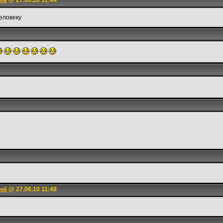
@ 27.06.10 11:44
уей
еловеку
@ 27.06.10 11:48
уей