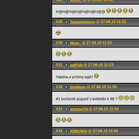
H@H@H@H@H@H@H@@
#29
@ 27.06.10 11:52
Tanatogluttony
#30
@ 27.06.10 11:52
f0cus_
#31
@ 27.06.10 11:53
gaHTuk
парень к успеху идёт
#32
@ 27.06.10 11:55
devilwow
#1 hochesh popast' v kollektiv k 4B ?
#33
@ 27.06.10 11:55
strangeTW
#34
@ 27.06.10 11:56
KRIKU5H4