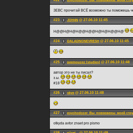
#22
psychodozer_Вы_повержены_моей стр
ЗЕВС прочитай ВСЁ возможно ты поможешь ч
#23
@ 27.06.10 11:45
JOH4N
H@@H@H@H@@H@@H@H@H@@H@
#24
@ 27.06.10 11:45
DALADNONEVRESH
#25
@ 27.06.10 11:48
peemouzez [studies]
автор это не ты писал?
з.ы.
#18
#26
@ 27.06.10 11:48
skye
#27
psychodozer_Вы_повержены_моей стр
otkyda avtor znaet pro pismo
#28
@ 27.06.10 11:49
p1xeL_