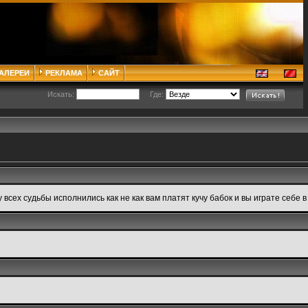
ГАЛЕРЕИ
РЕКЛАМА
САЙТ
Искать:
Где:
х судьбы исполнились как не как вам платят кучу бабок и вы играте себе в уд