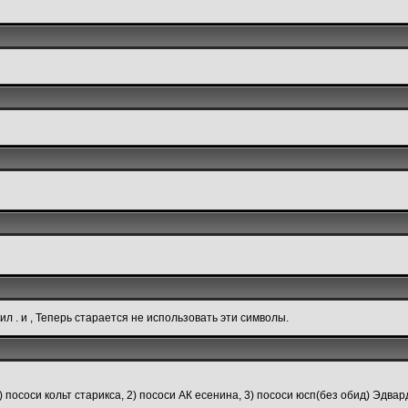
л . и , Теперь старается не использовать эти символы.
1) пососи кольт старикса, 2) пососи АК есенина, 3) пососи юсп(без обид) Эдва