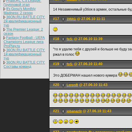
FnaticRC CS League:
Групповой этап
It's Gosu's Monthly
14 Незаменимый у3бок в армии, остальные бу
Madness: 2 сезон
36ON.RU BATTLE CITY:
#17
@ 27.06.10 11:11
1MAG
2й квалификационный
тур
The Premier League: 2
cезон
Fantasy Football - UEFA
#18
@ 27.06.10 11:39
fpS-
Champions League лига
ProPlay.ru
"то я удалю тебя с друзей и больше не буду з
36ON.RU BATTLE CITY:
1й квалификационный
ржал в голос
тур
36ON.RU BATTLE CITY:
#19
@ 27.06.10 11:40
fpS-
Составы команд
Это ДОБЕРМАН нашел нового кумира
#20
@ 27.06.10 11:43
LerоnB
#21
@ 27.06.10 11:43
jobanaz0r