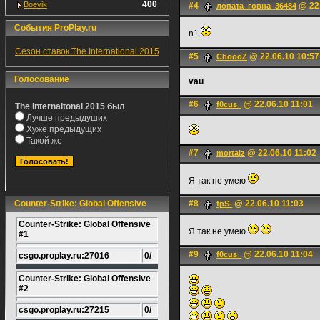
400
Boevik
#4
@ 22.
лопата_говна_36484
События ProPlay.ru
n1
Сезон ставок The International 2015
#5
@ 22.06.10 10:57
ChoooZ
Голосование
vau
#6
@ 22.06.10 11:01
f0cus_
The Internaitonal 2015 был
Лучше предыдуших
Хуже предыдущих
Такой же
#7
@ 22.06.10 11:02
mortalz
Я так не умею
Counter-Strike: Global Offensive
#8
@ 22.06.10 11:03
fpS-
Counter-Strike: Global Offensive
Я так не умею
#1
#9
@ 22.06.10 11:04
f0cus_
csgo.proplay.ru:27016
0/
Counter-Strike: Global Offensive
#2
csgo.proplay.ru:27215
0/