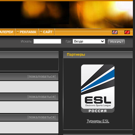
ГАЛЕРЕИ
РЕКЛАМА
САЙТ
Искать:
Где:
Партнеры
[
пожаловаться
]
[
пожаловаться
]
[
пожаловаться
]
Турниры ESL