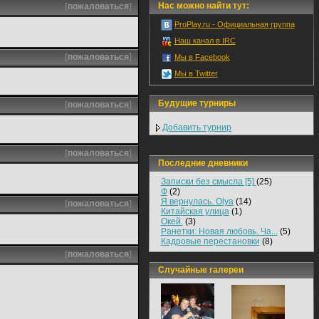
Нас можно найти тут:
[
пожаловаться
]
ProPlay.ru - Официальная группа
Наш канал в IRC
[
пожаловаться
]
Мы в Facebook
Мы в Twitter
Будущие турниры
[
пожаловаться
]
Добавить турнир
[
пожаловаться
]
Последние дневники
Записки без смысла [5]
(25)
Ф
(2)
Я вернулась. Olya
(14)
[
пожаловаться
]
Китайская улица
(1)
Окей.
(3)
Ранетки: Новая любовь. Ча...
(5)
Кадровые перестановки
(8)
[
пожаловаться
]
Случайные галереи