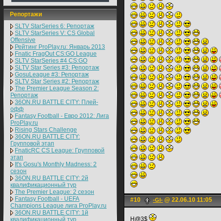
Репортажи
SLTV StarSeries 6: Репортаж
SLTV StarSeries V: CS Global
Offensive
Рейтинг ProPlay.ru: Январь 2013
Fnatic FragOut CS:GO League
SLTV StarSeries #4 CS:GO
SLTV Star Series #3: Репортаж
GosuLeague #3: Репортаж
SLTV Star Series #2: Репортаж
The Premier League Season 2:
Репортаж
36ON.RU BATTLE CITY: Плей-
офф
Fantasy Football - Евро 2012: Лига
ProPlay.ru
Rising Stars Challenge
36ON.RU BATTLE CITY:
Групповой этап
FnaticRC CS League: Групповой
этап
It's Gosu's Monthly Madness: 2
сезон
36ON.RU BATTLE CITY: 2й
квалификационный тур
The Premier League: 2 cезон
Fantasy Football - UEFA
#10
@ 22.06.10 11:05
-Gl-
Champions League лига ProPlay.ru
36ON.RU BATTLE CITY: 1й
H@3$
квалификационный тур