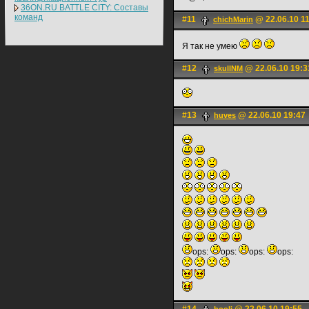
36ON.RU BATTLE CITY: Составы
команд
#11
@ 22.06.10 1
chichMarin
Я так не умею
#12
@ 22.06.10 19:3
skullNM
#13
@ 22.06.10 19:47
huves
ops:
ops:
ops:
ops: