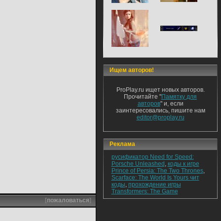
Ищем авторов!
ProPlay.ru ищет новых авторов.
Прочитайте "
Памятку для
авторов
" и, если
заинтересовались, пишите нам
editor@proplay.ru
Реклама
русификатор Need for Speed:
Porsche Unleashed
,
коды к игре
Prince of Persia: The Two Thrones
,
Scarface: The World Is Yours чит
коды
,
прохождение игры
Transformers: The Game
[
пожаловаться
]