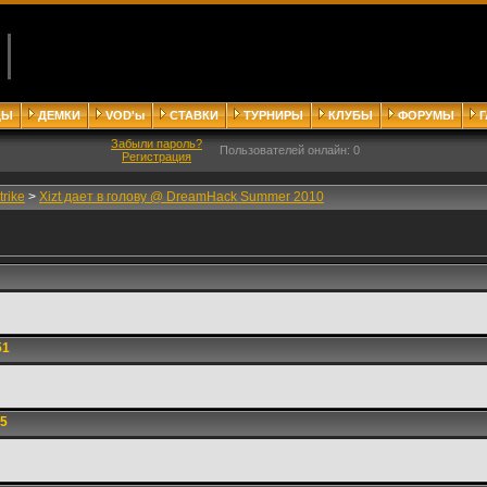
ДЫ
ДЕМКИ
VOD'ы
СТАВКИ
ТУРНИРЫ
КЛУБЫ
ФОРУМЫ
Забыли пароль?
Пользователей онлайн: 0
Регистрация
trike
>
Xizt дает в голову @ DreamHack Summer 2010
51
55