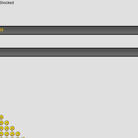
 Shocked
02