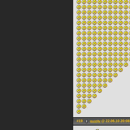
#19
@ 22.06.10 20:08
gust4v