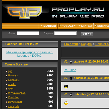
ГЛАВНАЯ
НОВОСТИ
СТАТЬИ
КОМАН
Логин:
Пароль:
Расписание ProPlayTV
ProPlay.ru
>
Форумы
>
Counter-S
Мы ищем стримеров по League of
Legends и DOTA2!
#1
@ 22.06.10 10:45
skullNM
Самые богатые
YouTube
2664
ggtt
2400
Hvostyn
#2
@ 22.06.10 10:
godspeed
2000
GopaveC
2000
rmn1x
1958
Akon
994
razdavalochka
#3
@ 22.06.10 10:
obhodish
700
CoolMast
606
Devostatortk
600
modify2h