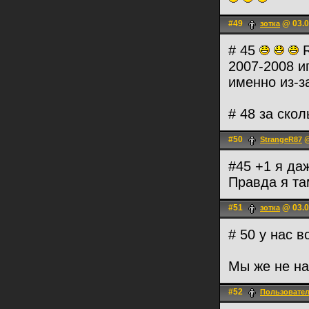
#49
@ 03.0
зотка
# 45
R
2007-2008 и
именно из-за
# 48 за ско
#50
@
StrangeR87
#45 +1 я да
Правда я та
#51
@ 03.0
зотка
# 50 у нас в
Мы же не на
#52
Пользовате