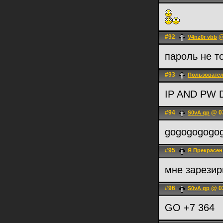
#92
@
V4nz0r vbb
пароль не т
#93
Пользовате
IP AND PW
#94
@ 03
S0vA qp
gogogogogo
#95
Я Прекрасен
мне зарезир
#96
@ 03
S0vA qp
GO +7 364