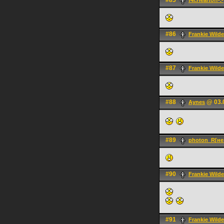
#85
f4l.Heartoff-.-
#86
Frankie Wilde
#87
Frankie Wilde
#88
@ 03.0
Aynes
#89
photon_R[не
#90
Frankie Wilde
#91
Frankie Wilde