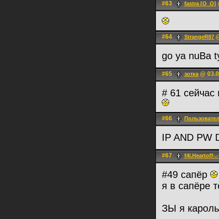
#63
fastra [O_O]
#64
@
StrangeR87
go ya nuBa t
#65
@ 03.0
зотка
# 61 сейчас
#66
Пользовате
IP AND PW
#67
f4l.Heartoff-.-
#49 сапёр
я в сапёре 
ЗЫ я карол