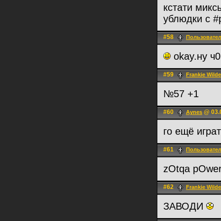
кстати микс
ублюдки с #
#58
Пользовате
okay.ну ч
#59
Frankie Wilde
№57 +1
#60
@ 03.0
Aynes
го ещё игра
#61
Пользовате
zOtqa pOwer
#62
Frankie Wilde
ЗАВОДИ