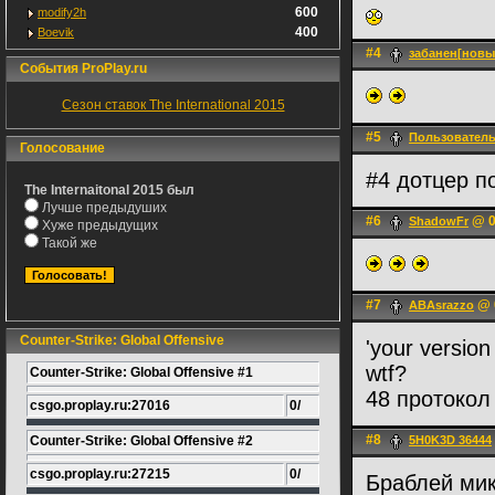
600
modify2h
400
Boevik
#4
забанен[новы
События ProPlay.ru
Сезон ставок The International 2015
#5
Пользовател
Голосование
#4 дотцер 
The Internaitonal 2015 был
Лучше предыдуших
#6
@ 0
ShadowFr
Хуже предыдущих
Такой же
#7
@ 0
ABAsrazzo
Counter-Strike: Global Offensive
'your version
wtf?
Counter-Strike: Global Offensive #1
48 протокол
csgo.proplay.ru:27016
0/
#8
Counter-Strike: Global Offensive #2
5H0K3D 36444
csgo.proplay.ru:27215
0/
Браблей мик