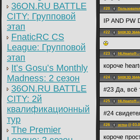
36ON.RU BATTLE
#20
Пользовате
CITY: Групповой
IP AND PW
этап
#22
5H0K3D 3644
FnaticRC CS
League: Групповой
#23
f4l.Heartoff-.-
этап
короче hear
It's Gosu's Monthly
Madness: 2 сезон
#24
5H0K3D 3644
36ON.RU BATTLE
#23 Да, всё
CITY: 2й
#25
f4l.Heartoff-.-
квалификационный
#24 свидет
тур
#26
@ 03.0
зотка
The Premier
короче прост