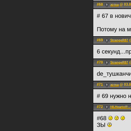
#68
@ 03.0
зотка
# 67 в нович
Потому на м
#69
@
StrangeR87
6 секунд...п
#70
@
StrangeR87
de_тушканч
#71
@ 03.0
зотка
# 69 нужно н
#72
f4l.Heartoff-.-
#68
ЗЫ