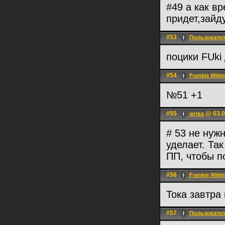
#49 а как вр
придет,зайд
#53
Пользовате
поцики FUki
#54
Frankie Wilde
№51 +1
#55
@ 03.0
зотка
# 53 не нуж
уделает. Та
ПП, чтобы п
#56
Frankie Wilde
Тока завтра
#57
Пользовате