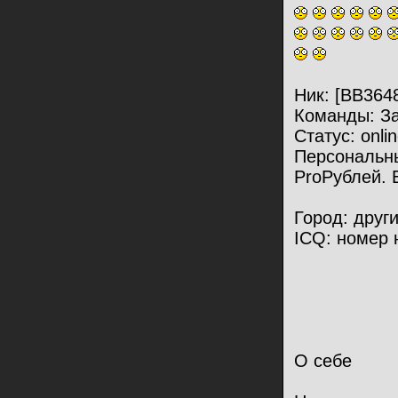
Ник: [BB364
Команды: За
Статус: onli
Персональны
ProРублей. 
Город: други
ICQ: номер 
О себе