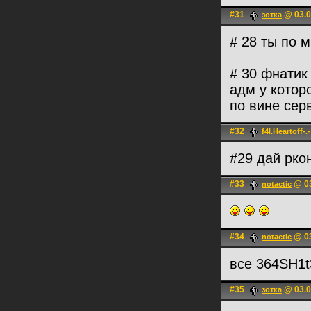
#31
@ 03.0
зотка
# 28 ты по 
# 30 фнатик 
адм у которо
по вине сер
#32
f4l.Heartoff-.-
#29 дай рко
#33
@ 03
notactic
#34
@ 03
notactic
все 364SH1
#35
@ 03.0
зотка