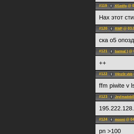
#119
@ 0
Xf1edfg
Нах этот ст
#120
@ 03.0
RWP
ска о5 опоз
#121
@ 0
barma[ ]
++
#122
V4nz0r vbb
ffm piwite v l
#123
Jey[madebl
195.222.128
#124
@ 04
mooni
pn >100