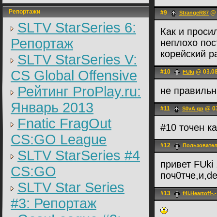
Репортажи
#9
@ 
StrangeR87
SLTV StarSeries 6:
Как и проси
Репортаж
неплохо пос
корейский р
SLTV StarSeries V:
CS Global Offensive
#10
@ 03.08
FUki
Рейтинг ProPlay.ru:
не правиль
Январь 2013
#11
@ 03
S0vA qp
Fnatic FragOut
#10 точен к
CS:GO League
#12
Пользовате
SLTV StarSeries #4
привет FUki 
CS:GO
поч0тче,и,de
SLTV Star Series
#13
f4l.Heartoff-.-
#3: Репортаж