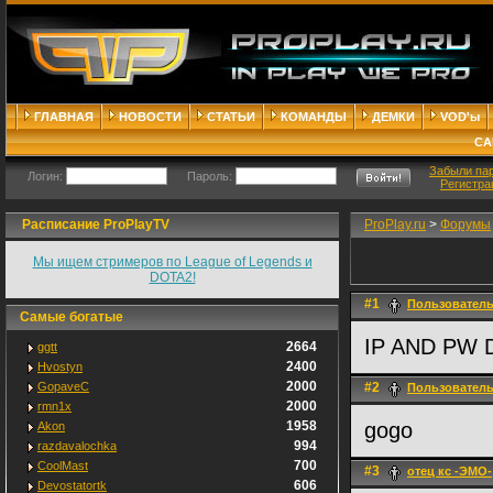
ГЛАВНАЯ
НОВОСТИ
СТАТЬИ
КОМАНДЫ
ДЕМКИ
VOD'ы
СА
Забыли па
Логин:
Пароль:
Регистра
Расписание ProPlayTV
ProPlay.ru
>
Форумы
Мы ищем стримеров по League of Legends и
DOTA2!
#1
Пользовател
Самые богатые
IP AND PW
2664
ggtt
2400
Hvostyn
2000
GopaveC
#2
Пользовател
2000
rmn1x
1958
gogo
Akon
994
razdavalochka
700
CoolMast
#3
отец кс -ЭМО-
606
Devostatortk