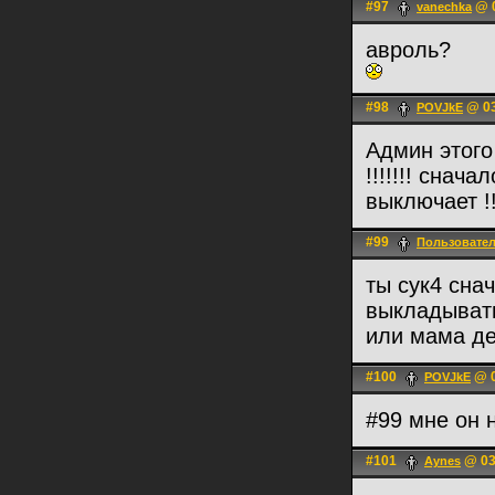
#97
@ 0
vanechka
авроль?
#98
@ 03
POVJkE
Админ этого 
!!!!!!! снач
выключает !
#99
Пользовате
ты сук4 сна
выкладыват
или мама де
#100
@ 0
POVJkE
#99 мне он 
#101
@ 03
Aynes