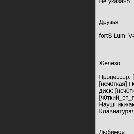
Не указано
Друзья
fortS Lumi V
Железо
Процессор: 
[неч0ткая] 
диск: [неч0
[ч0ткий_от_
Наушники/ак
Клавиатура/
Любимое