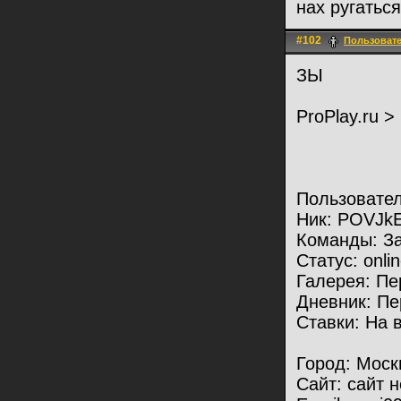
нах ругатьс
#102
Пользоват
ЗЫ
ProPlay.ru 
Пользовате
Ник: POVJk
Команды: За
Статус: onli
Галерея: Пе
Дневник: Пе
Ставки: На 
Город: Мос
Сайт: сайт н