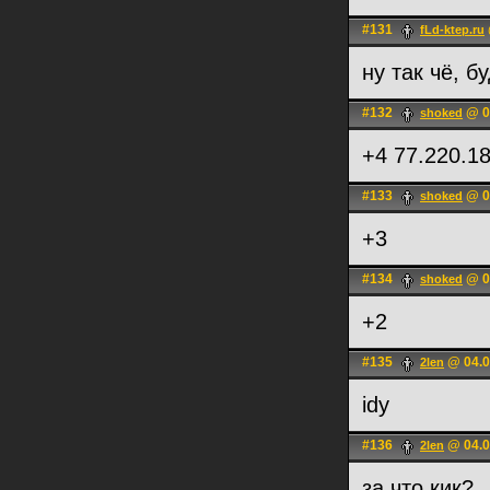
#131
fLd-ktep.ru
ну так чё, б
#132
@ 0
shoked
+4 77.220.1
#133
@ 0
shoked
+3
#134
@ 0
shoked
+2
#135
@ 04.0
2len
idy
#136
@ 04.0
2len
за что кик?