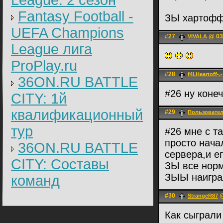
League: 2 cезон
Fantasy Football -
ЗЫ хартофф
UEFA Champions
#27
@ 03.
VIVALA
League лига
ProPlay.ru
#28
f4l.Heartoff-.-
36ON.RU BATTLE
#26 ну коне
CITY: 1й
квалификационный
#29
Пользовате
тур
#26 мне с т
просто начал
36ON.RU BATTLE
сервера,и е
CITY: Составы
ЗЫ все норм
ЗЫЫ наиграл
команд
#30
@
StrangeR87
Как сыграли