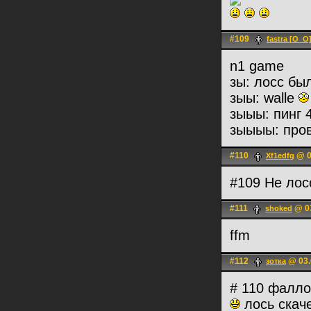
#109
fastra [O_O
n1 game
зы: лосс б
зыы: walle
зыыы: пинг 
зыыыы: про
#110
@ 0
Xf1edfg
#109 Не лос
#111
@ 03
shoked
ffm
#112
@ 03.
зотка
# 110 фалло
лось скач