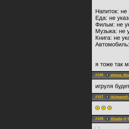
Напиток: не
Еда: не ука
Фильм: не у
Музыка: не 
Книга: не ук
Автомобиль:
я тоже так м
#106
photon_R[н
игруля буде
#107
f4l.Heartoff-
#108
@ 0
Xf1edfg