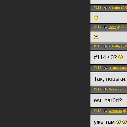
#113
@ 0
Xf1edfg
#114
@ 03.0
RWP
#115
@ 0
Xf1edfg
#114 ч0?
#116
Я Прекрасе
Так, поцыки.
#117
@ 03.
RaZe-
est' nar0d?
#118
@ 
WestR4N
уже там