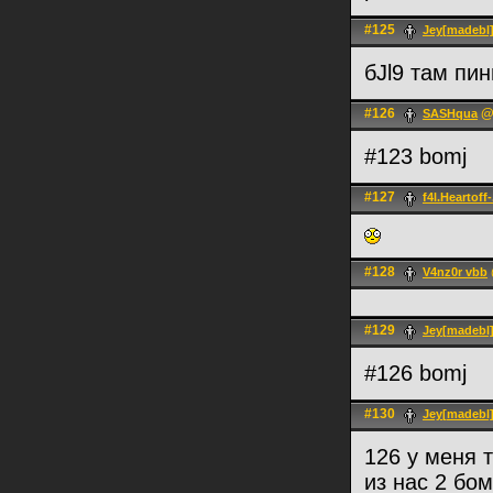
#125
Jey[madebl
бJl9 там пин
#126
@ 
SASHqua
#123 bomj
#127
f4l.Heartoff-
#128
V4nz0r vbb
#129
Jey[madebl
#126 bomj
#130
Jey[madebl
126 у меня т
из нас 2 бом