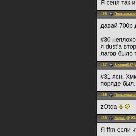
Я сеня так 
#36
Пользовате
давай 700р
#30 неплохо
я dust'a вто
лагов было 
#37
@
StrangeR87
#31 ясн. Хм
поряде был.
#38
Пользовате
zOtqa
#39
@ 03.
Варыч
Я ffm если ч