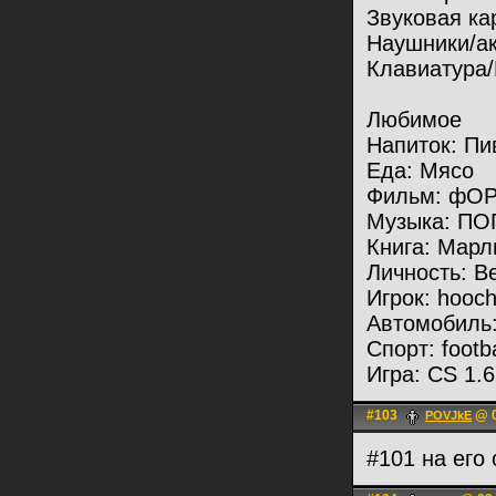
Звуковая ка
Наушники/ак
Клавиатура/
Любимое
Напиток: Пи
Еда: Мясо
Фильм: фОР
Музыка: ПО
Книга: Марл
Личность: B
Игрок: hooc
Автомобиль
Спорт: footba
Игра: CS 1.6
#103
@ 0
POVJkE
#101 на его