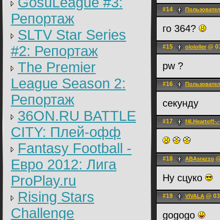
GosuLeague #3:
#14
Пользовате
Репортаж
го 364?
SLTV Star Series
#2: Репортаж
#15
@ 03
olololler
The Premier
pw ?
League Season 2:
#16
Пользовате
Репортаж
секунду
36ON.RU BATTLE
#17
f4l.Heartoff-.-
CITY: Плей-офф
Fantasy Football -
#18
@
ABAsrazzo
Евро 2012: Лига
Ну сцуко
ProPlay.ru
Rising Stars
#19
@ 03.
VIVALA
Challenge
gogogo