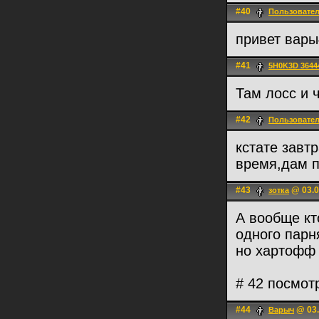
#40
Пользовате
привет вары
#41
5H0K3D 3644
Там лосс и 
#42
Пользовате
кстате завт
время,дам 
#43
@ 03.0
зотка
А вообще кт
одного парн
но хартофф
# 42 посмот
#44
@ 03.
Варыч