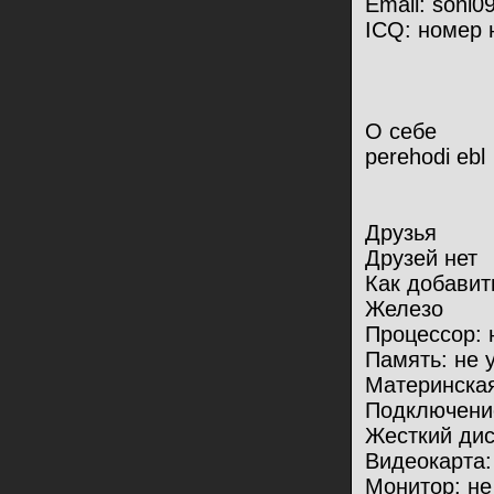
Email: soni0
ICQ: номер 
О себе
perehodi ebl
Друзья
Друзей нет
Как добавит
Железо
Процессор: 
Память: не 
Материнская
Подключение
Жесткий дис
Видеокарта:
Монитор: не