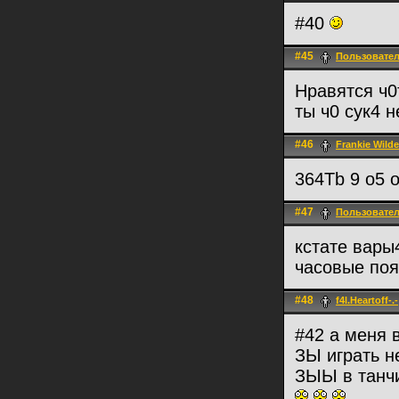
#40
#45
Пользовате
Нравятся ч0
ты ч0 сук4 
#46
Frankie Wilde
364Tb 9 o5 
#47
Пользовате
кстате вары
часовые поя
#48
f4l.Heartoff-.-
#42 а меня
ЗЫ играть н
ЗЫЫ в танчи