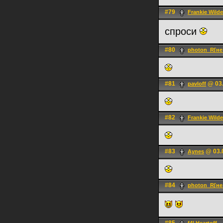
#79
Frankie Wilde
спроси
#80
photon_R[не
#81
@ 03.
pavloff
#82
Frankie Wilde
#83
@ 03.0
Aynes
#84
photon_R[не