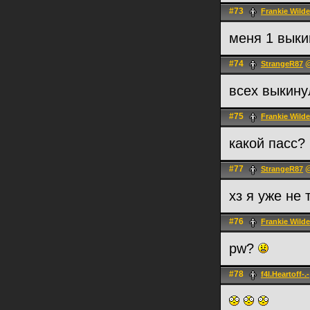
#73
Frankie Wilde
меня 1 вык
#74
@
StrangeR87
всех выкинул
#75
Frankie Wilde
какой пасс?
#77
@
StrangeR87
хз я уже не 
#76
Frankie Wilde
pw?
#78
f4l.Heartoff-.-