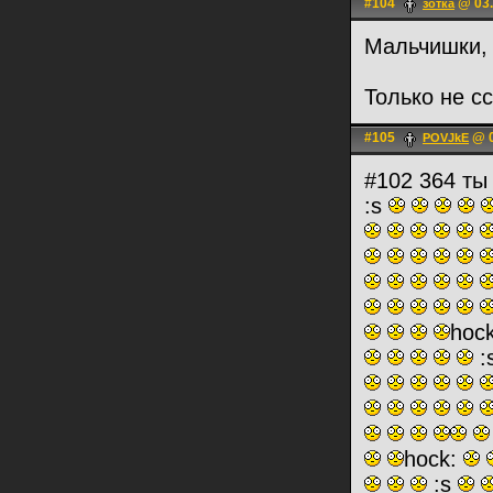
#104
@ 03.
зотка
Мальчишки,
Только не с
#105
@ 0
POVJkE
#102 364 ты
:s
hoc
:
hock:
:s