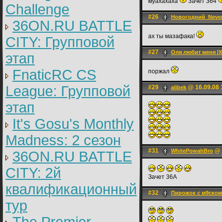
муахахаха
3ачет 364
Challenge
#26
Новогодний_Neve
36ON.RU BATTLE
ах ты мазафака!
CITY: Групповой
#27
Оля любит меня [
этап
FnaticRC CS
поржал
League: Групповой
#29
@ 16.09.08 
alibek
этап
It's Gosu's Monthly
Madness: 2 сезон
#31
@ 
WhitePowahBro
36ON.RU BATTLE
CITY: 2й
Зачет 36А
квалификационный
#32
Пирожок с м9ском
тур