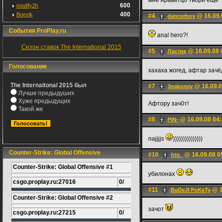
мне нравитцо твори еще
600
modify2h
400
Boevik
#4
@ 16.09.
dancerboy
События ProPlay.ru
anal hero?!
Сезон ставок The International 2015
#5
@ 16.09.08 
Ластик
Голосование
хахаха жогед, афтар зачёд !
The Internaitonal 2015 был
#7
@ 16.09.0
3nakomiy
Лучше предыдуших
Хуже предыдущих
Афтору зач0т!
Такой же
#8
@ 16.09.08 04
PIN-
najjjjs
)))))))))))))))
Counter-Strike: Global Offensive
#10
@ 16.09.08 0
htn_
Counter-Strike: Global Offensive #1
убилонах
csgo.proplay.ru:27016
0/
#11
@ 1
BuDeJI PoKeTy
Counter-Strike: Global Offensive #2
зачот
csgo.proplay.ru:27215
0/