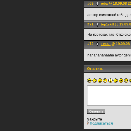
#69
@ 18.09.08 2
reba
афтор самозвон! тебе до
#71
@ 19.09.0
top1skill
На к0ртоках так ч0тко сид
#72
@ 19.09.08 
TIMA_
hahahahahaaha avtor geni
Ответить
Закрыта
Подписаться