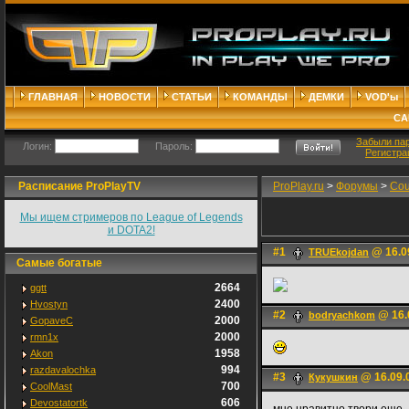
ГЛАВНАЯ
НОВОСТИ
СТАТЬИ
КОМАНДЫ
ДЕМКИ
VOD'ы
СА
Забыли па
Логин:
Пароль:
Регистра
Расписание ProPlayTV
ProPlay.ru
>
Форумы
>
Cou
Мы ищем стримеров по League of Legends
и DOTA2!
#1
@ 16.0
TRUEkоjdan
Самые богатые
2664
ggtt
2400
Hvostyn
#2
@ 16.
bodryachkom
2000
GopaveC
2000
rmn1x
1958
Akon
994
razdavalochka
#3
@ 16.09.
Кукушкин
700
CoolMast
606
Devostatortk