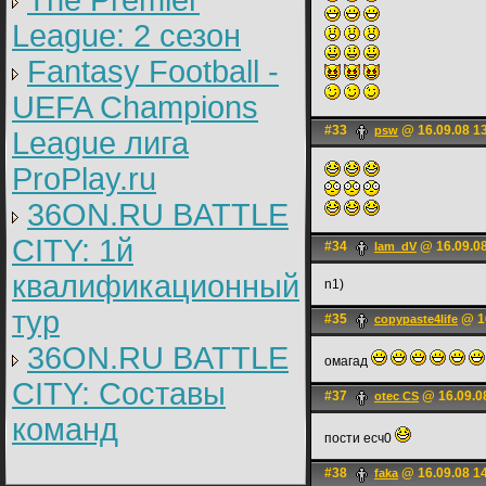
The Premier
League: 2 cезон
Fantasy Football -
UEFA Champions
#33
@ 16.09.08 1
psw
League лига
ProPlay.ru
36ON.RU BATTLE
CITY: 1й
#34
@ 16.09.08
lam_dV
квалификационный
n1)
тур
#35
@ 16
copypaste4life
36ON.RU BATTLE
омагад
CITY: Составы
#37
@ 16.09.0
otеc CS
команд
пости есч0
#38
@ 16.09.08 1
faka