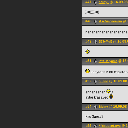
#47
@ 16.09.08
hardy1
))))))))))))
#48
@ 1
Я тебя сломаю
hahahahhahahahahahah
#49
@ 16.09.
6E3yMuE
#51
@ 16.
infa_v_yame
напугали и он спрятал
#52
@ 16.09.08 
bueno
ahhahaahah
D
avtor krasavec
#54
@ 16.09.08 
Bleiny
Кто Здесь?
#55
@ 16
FRizLusиLove