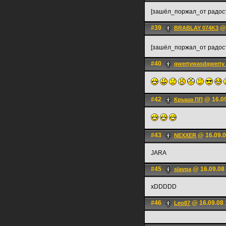
[зашёл_поржал_от радос
#39
@ 
BRABLAY 074K3
[зашёл_поржал_от радо
#40
qwertywasdqwerty 
#42
@ 16.09
Крыша ПП
#43
@ 16.09.0
NEXXER
JARA
#45
@ 16.09.08
slavqa
xDDDDD
#46
@ 16.09.08 
Leo87