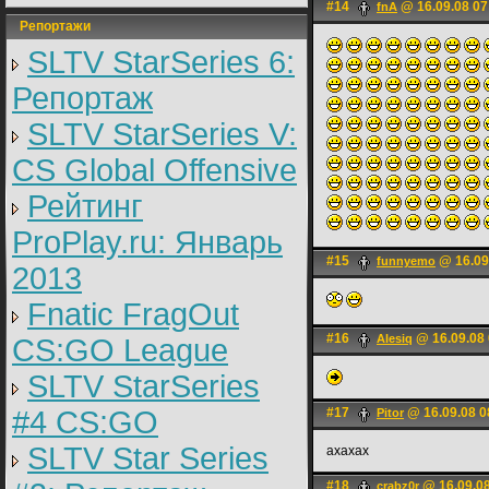
#14
@ 16.09.08 07
fnA
Репортажи
SLTV StarSeries 6:
Репортаж
SLTV StarSeries V:
CS Global Offensive
Рейтинг
ProPlay.ru: Январь
#15
@ 16.09
funnyemo
2013
Fnatic FragOut
#16
@ 16.09.08 
Alesiq
CS:GO League
SLTV StarSeries
#4 CS:GO
#17
@ 16.09.08 0
Pitor
SLTV Star Series
ахахах
#18
@ 16.09.08
crabz0r