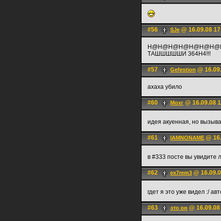
#56
@ 16.09.08 17
SJe
H@H@H@H@H@H@H@
ТАШШШШШИ 364Н4!!!
#57
@ 16.09.
Gefestion
ахаха убило
#60
@ 16.09.08 1
Мохг
идея акуенная, но вызыва
#61
@ 16.
IAMNONAME
в #333 посте вы увидите 
#62
@ 16.09.0
ex7rem3
гдет я это уже видел :/ ав
#63
@ 16.09.08
это он