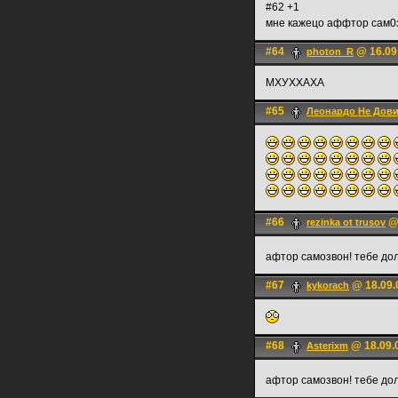
#62 +1
мне кажецо аффтор сам0
#64
@ 16.09
photon_R
МХУХХАХА
#65
Леонардо Не Дов
#66
@ 
rezinka ot trusov
афтор самозвон! тебе до
#67
@ 18.09.
kykorach
#68
@ 18.09.
Asterixm
афтор самозвон! тебе до