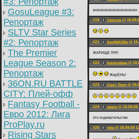
#3: Репортаж
GosuLeague #3:
axaxaxaxaxaxaxaxaxaxax 
Репортаж
#19
@ 16.09.0
Свисток
SLTV Star Series
#2: Репортаж
#21
@ 16.
AxoHbKOBa
The Premier
ЖАРИЩЕ !!!!!!!!
League Season 2:
#22
@ 16.0
barracudaaa
Репортаж
ЖарЕНЬ!
36ON.RU BATTLE
#23
@ 16.0
Crazy_Peon
CITY: Плей-офф
Fantasy Football -
#24
@ 16.09.08 
appox
Евро 2012: Лига
это издевательство
ProPlay.ru
#25
@ 16.09.08 1
reba
Rising Stars