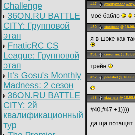
Challenge
#47
qwertywasdqwerty 
36ON.RU BATTLE
моё бабло
CITY: Групповой
#50
@ 18.08.
skAijkeee
этап
я в шоке как та
FnaticRC CS
League: Групповой
#51
@ 18.08
синоптик
этап
трейн
It's Gosu's Monthly
#52
@ 18.08.0
pereshel
Madness: 2 сезон
36ON.RU BATTLE
#53
@ 18.08.
claw_ptz
CITY: 2й
#40,#47 +1))))
квалификационный
да ща потащят 
тур