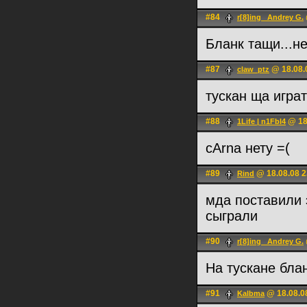
#84
r[8]ing _Andrey G.
Бланк тащи...не
#87
@ 18.08.
claw_ptz
тускан ща играт
#88
@ 18
1Life | n1Fbl4
cArna нету =(
#89
@ 18.08.08 2
Rind
мда поставили 
сыграли
#90
r[8]ing _Andrey G.
На тускане блан
#91
@ 18.08.0
Kalbma