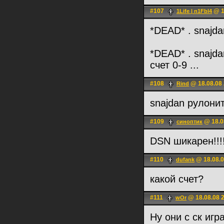
#107
@ 1
1Life | n1Fbl4
*DEAD* . snajda
*DEAD* . snajda
счет 0-9 ...
#108
@ 18.08.08 
Rind
snajdan рулонит
#109
@ 18.0
синоптик
DSN шикарен!!!!!
#110
@ 18.08.0
dufank
какой счет?
#111
@ 18.08.08 
wOr
Ну они с ск игр