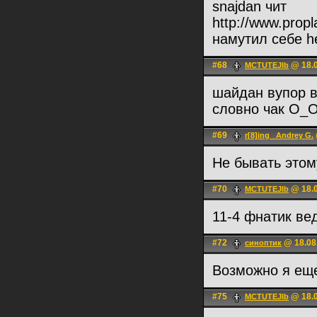
snajdan чит
http://www.propl
намутил себе h
#68
@ 18.0
MCTUTEJIb
шайдан вупор в
словно чак О_
#69
r[8]ing _Andrey G.
Не бывать этом
#70
@ 18.0
MCTUTEJIb
11-4 фнатик ве
#72
@ 18.08.
синоптик
Возможно я еще
#75
@ 18.0
MCTUTEJIb