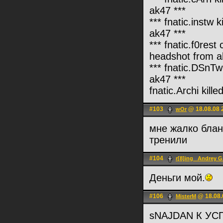
ak47 ***
*** fnatic.instw 
ak47 ***
*** fnatic.f0res
headshot from a
*** fnatic.DSnTw
ak47 ***
fnatic.Archi kill
#103
@ 18.08.08 
wOr
мне жалко бланк
тренили
#104
r[8]ing _Andrey G
Деньги мой.
#106
@ 18.08.
MisterM
sNAJDAN К УС