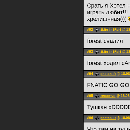
Срать я Хотел 
играть любит!!!
хрелищнная(((
#92
@ 18
1Life | n1Fbl4
forest свалил
#93
@ 18
1Life | n1Fbl4
forest ходил cA
#94
@ 18.08
photon_R
FNATIC GO GO
#95
@ 18.08
синоптик
Тушкан xDDDD
#96
@ 18.08
photon_R
Что там на туш