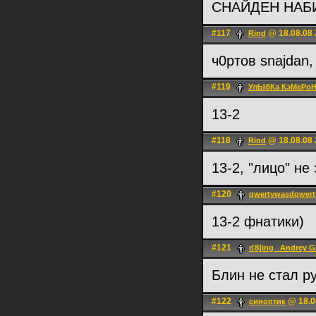
СНАЙДЕН НАБИ
#117
@ 18.08.08 
Rind
ч0ртов snajdan,
#119
УлЫбКа КэМеРоН
13-2
#118
@ 18.08.08 
Rind
13-2, "лицо" не
#120
qwertywasdqwerty
13-2 фнатики)
#121
r[8]ing _Andrey G
Блин не стал р
#122
@ 18.0
синоптик