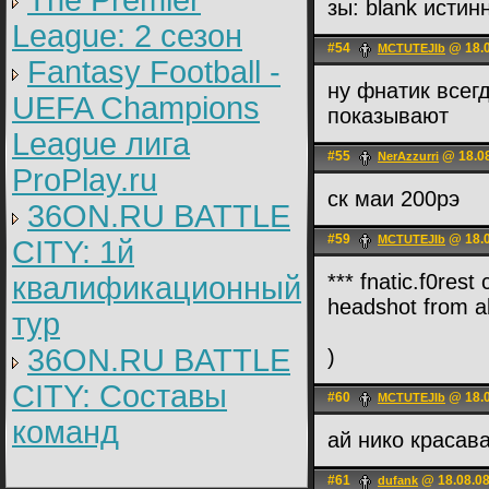
The Premier
зы: blank истин
League: 2 cезон
#54
@ 18.0
MCTUTEJIb
Fantasy Football -
ну фнатик всегд
UEFA Champions
показывают
League лига
#55
@ 18.08
NerAzzurri
ProPlay.ru
ск маи 200рэ
36ON.RU BATTLE
#59
@ 18.0
MCTUTEJIb
CITY: 1й
*** fnatic.f0rest
квалификационный
headshot from a
тур
36ON.RU BATTLE
)
CITY: Составы
#60
@ 18.0
MCTUTEJIb
команд
ай нико красава
#61
@ 18.08.08
dufank