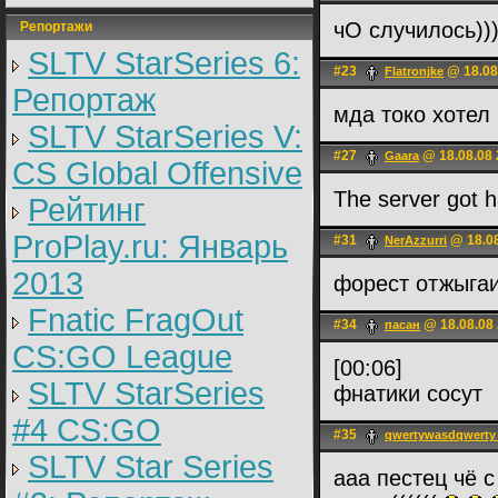
чО случилось))
Репортажи
SLTV StarSeries 6:
#23
@ 18.08
Flatronjke
Репортаж
мда токо хотел
SLTV StarSeries V:
#27
@ 18.08.08 
Gaara
CS Global Offensive
The server got h
Рейтинг
ProPlay.ru: Январь
#31
@ 18.08
NerAzzurri
2013
форест отжыга
Fnatic FragOut
#34
@ 18.08.08 
пасан
CS:GO League
[00:06]
SLTV StarSeries
фнатики сосут
#4 CS:GO
#35
qwertywasdqwerty 
SLTV Star Series
ааа пестец чё с