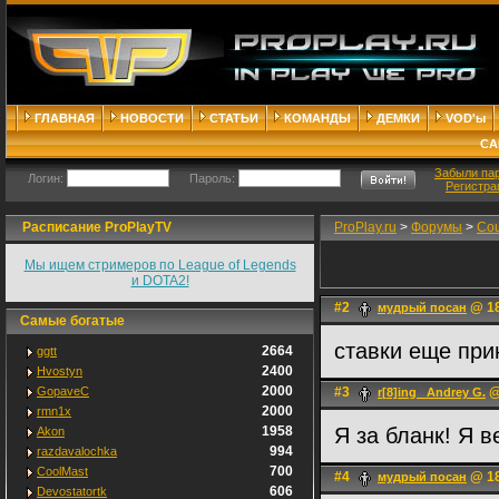
ГЛАВНАЯ
НОВОСТИ
СТАТЬИ
КОМАНДЫ
ДЕМКИ
VOD'ы
СА
Забыли па
Логин:
Пароль:
Регистра
Расписание ProPlayTV
ProPlay.ru
>
Форумы
>
Cou
Мы ищем стримеров по League of Legends
и DOTA2!
#2
@ 18
мудрый посан
Самые богатые
ставки еще при
2664
ggtt
2400
Hvostyn
2000
GopaveC
#3
@
r[8]ing _Andrey G.
2000
rmn1x
1958
Я за бланк! Я в
Akon
994
razdavalochka
700
CoolMast
#4
@ 18
мудрый посан
606
Devostatortk