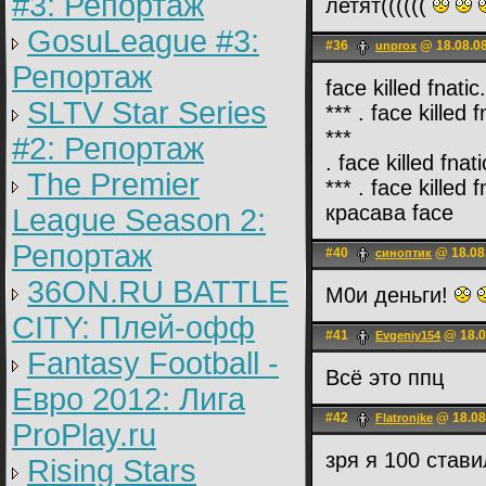
#3: Репортаж
летят((((((
GosuLeague #3:
#36
@ 18.08.08
unprox
Репортаж
face killed fnat
SLTV Star Series
*** . face kille
***
#2: Репортаж
. face killed fna
The Premier
*** . face killed
красава face
League Season 2:
Репортаж
#40
@ 18.08
синоптик
36ON.RU BATTLE
М0и деньги!
CITY: Плей-офф
#41
@ 18.0
Evgeniy154
Fantasy Football -
Всё это ппц
Евро 2012: Лига
#42
@ 18.08
Flatronjke
ProPlay.ru
зря я 100 став
Rising Stars