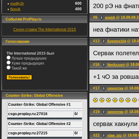
600
modify2h
200 рЭ на фнат
400
Boevik
#6
@ 18.08.08 2
predA
События ProPlay.ru
неа фнатики на
Сезон ставок The International 2015
#13
@ 18.0
Evgeniy154
Голосование
Сервак полетел
The Internaitonal 2015 был
Лучше предыдуших
Хуже предыдущих
#16
@ 18.08
NerAzzurri
Такой же
+1 чО за ровш
#17
@ 18.08
синоптик
Counter-Strike: Global Offensive
Counter-Strike: Global Offensive #1
#19
@ 18.08
синоптик
csgo.proplay.ru:27016
0/
сервак хакнул
Counter-Strike: Global Offensive #2
csgo.proplay.ru:27215
0/
#22
@ 18.08.
claw_ptz