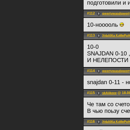
подготовили и 
#112
qwertywasdqwerty
10-нооооль
#113
УлЫбКа КэМеРоН
10-0
SNAJDAN 0-10 
И НЕЛЕПОСТИ 
#114
qwertywasdqwerty
snajdan 0-11 - 
#115
@ 18.08
skAijkeee
Че там со счето
В чью поьзу сче
#116
УлЫбКа КэМеРоН