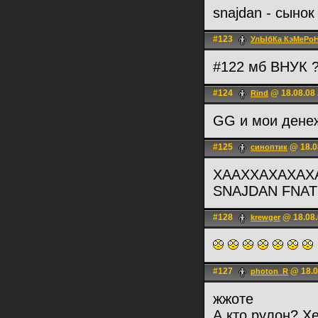
snajdan - сынок
#123
УлЫбКа КэМеРоН
#122 мб ВНУК ?
#124
@ 18.08.08 
Rind
GG и мои дене
#125
@ 18.0
синоптик
ХААХХАХАХАХА
SNAJDAN FNATIC 
#128
@ 18.08.
krewger
#127
@ 18.0
photon_R
жжоте
А кто рулон? Хе