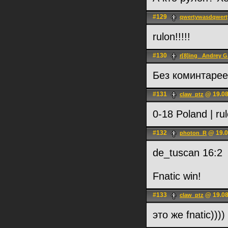
#129
qwertywasdqwerty
rulon!!!!!
#130
r[8]ing _Andrey G
Без коминтаре
#131
@ 19.08
claw_ptz
0-18 Poland | ru
#132
@ 19.0
photon_R
de_tuscan 16:2
Fnatic win!
#133
@ 19.08
claw_ptz
это же fnatic))))