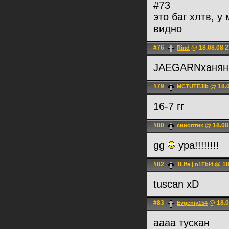
#73
это баг хлтв, у
видно
#76
@ 18.08.08 2
Rind
JAEGARNханя
#79
@ 18.0
MCTUTEJIb
16-7 гг
#80
@ 18.08
синоптик
gg
ура!!!!!!!!
#82
@ 18
1Life | n1Fbl4
tuscan xD
#83
@ 18.0
Evgeniy154
аааа тускан