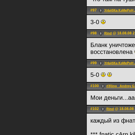
#97
УлЫбКа КэМеРоН 
3-0
#98
@ 18.08.08 2
Rind
Бланк уничтоже
восстановлена
#99
УлЫбКа КэМеРоН 
5-0
#100
r[8]ing _Andrey G
Мои деньги...аа
#102
@ 18.08.08 
Rind
каждый из фнат
*** fnatic.cArn 