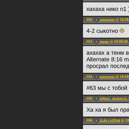
хахаха нико n1 )
#62
@ 18.08
синоптик
4-2 сыкотно
#63
@ 18.08.08 
пасан
ахахах а тенм 
Alternate 8:16 
просрал после
#64
@ 18.08
синоптик
#63 мы с тобой
#65
r[8]ing _Andrey G.
Ха ха я был пр
#66
@ 18
1Life | n1Fbl4