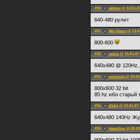
#50
@ 13.01.0
defrost
640-480 рулит
#51
@ 13.0
NN | Razor
800-600
#52
@ 15.01.07
xadrix
640х480 @ 120Hz,
#53
@ 15.01
pro[mise]
800х600 32 bit
85 hz ибо старый
#54
@ 15.01.07 
K5AU
640х480 140Hz Ж
#55
@ 20.01
Haunt1ng