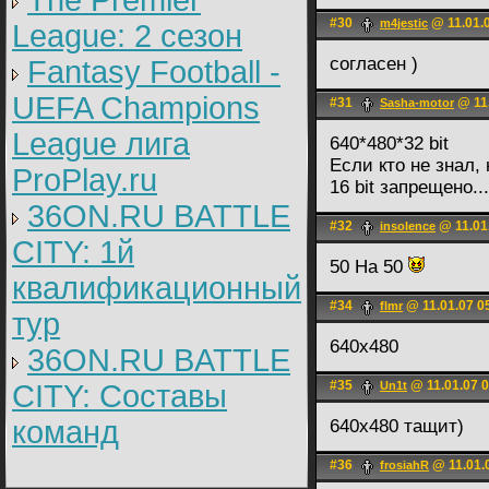
The Premier
#30
@ 11.01.
m4jestic
League: 2 cезон
согласен )
Fantasy Football -
UEFA Champions
#31
@ 11.
Sasha-motor
League лига
640*480*32 bit
Если кто не знал,
ProPlay.ru
16 bit запрещено..
36ON.RU BATTLE
#32
@ 11.01
insolence
CITY: 1й
50 Ha 50
квалификационный
#34
@ 11.01.07 0
flmr
тур
640x480
36ON.RU BATTLE
#35
@ 11.01.07 0
CITY: Составы
Un1t
команд
640х480 тащит)
#36
@ 11.01.
frosiahR