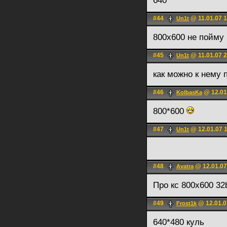
640
#44
@ 11.01.07 1
Un1t
800х600 не пойму
#45
@ 11.01.07 2
Un1t
как можно к нему 
#46
@ 12.01
KolbasKa
800*600
#47
@ 12.01.07 
Un1t
#48
@ 12.01.07
Avatra
Про кс 800x600 32b
#49
@ 12.01.0
Frost1k
640*480 куль