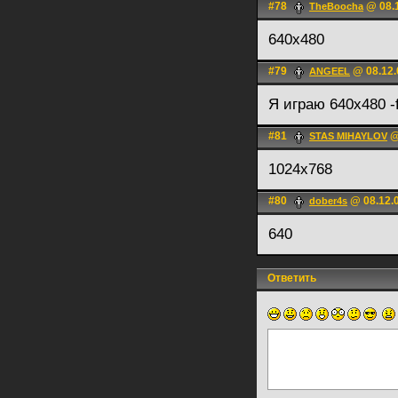
#78
@ 08.1
TheBoocha
640x480
#79
@ 08.12.
ANGEEL
Я играю 640x480 -
#81
@
STAS MIHAYLOV
1024х768
#80
@ 08.12.0
dober4s
640
Ответить