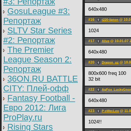
#3: Репортаж
GosuLeague #3:
640х480
Репортаж
#16
@ 10.0
t220-lipton
SLTV Star Series
1024
#2: Репортаж
#17
@ 10.01.07 
Alive
The Premier
640x480
League Season 2:
#20
@ 10.0
Dragon_uz
Репортаж
800х600 freq 100
36ON.RU BATTLE
32 bit
CITY: Плей-офф
#22
AgFox_LuckyGno
Fantasy Football -
640x480
Евро 2012: Лига
#23
@ 11.0
P oWer.Leo
ProPlay.ru
1024!!
Rising Stars