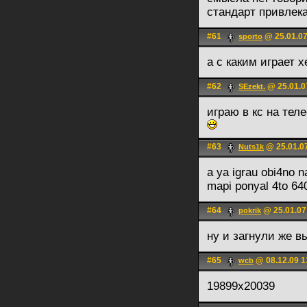
стандарт привлекае
#61
@ 25.01.07
sporto
а с каким играет x
#62
@ 25.01.0
SEzekt.
играю в кс на тел
#63
@ 25.01.0
Nuts1k
a ya igrau obi4no 
mapi ponyal 4to 6
#64
@ 25.01.07
pokrik
ну и загнули же в
#65
@ 08.12.09 1
wcb
19899х20039