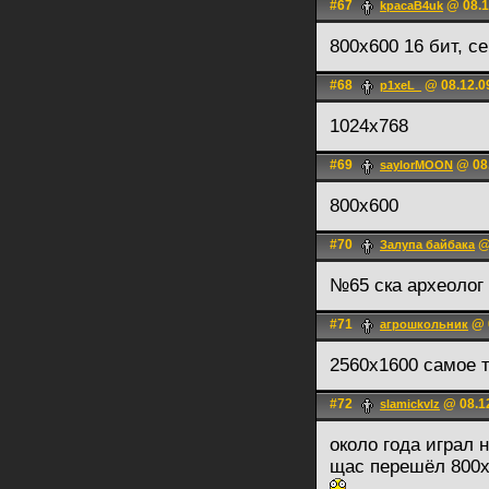
#67
@ 08.1
kpacaB4uk
800х600 16 бит, сен
#68
@ 08.12.0
p1xeL_
1024x768
#69
@ 08.
saylorMOON
800х600
#70
@ 
Залупа байбака
№65 ска археолог
#71
@ 0
агрошкольник
2560x1600 самое 
#72
@ 08.12
slamickvlz
около года играл 
щас перешёл 800