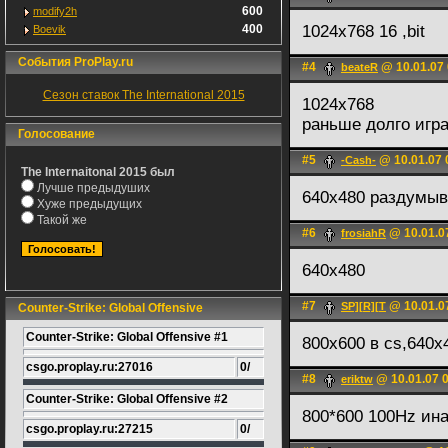
600
modify2h
400
1024x768 16 ,bit
Boevik
События ProPlay.ru
#4
@ 10.01.07 
beateR
Сезон ставок The International 2015
1024x768
раньше долго игра
Голосование
#5
@ 10.01.07 
-Cash-
The Internaitonal 2015 был
Лучше предыдуших
640х480 раздумыв
Хуже предыдущих
Такой же
#6
@ 10.01.0
frosiahR
640x480
#7
@ 10.01.0
SP][R][T
Counter-Strike: Global Offensive
Counter-Strike: Global Offensive #1
800x600 в cs,640x4
csgo.proplay.ru:27016
0/
#8
@ 10.01.07 
eriktw
Counter-Strike: Global Offensive #2
800*600 100Hz ина
csgo.proplay.ru:27215
0/