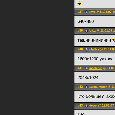
#37
@ 11.01.07 1
Evel
640x480
#39
@ 11.01.07 1
Un1t
тащииииииииии
#40
@ 11.01.0
- MdN -
1600x1200 уахаха
#41
@ 11.01
insolence
2048x1024
#42
@ 11.
Sasha-motor
Кто больше?
ахах
#43
@ 11.01.07 
destr-