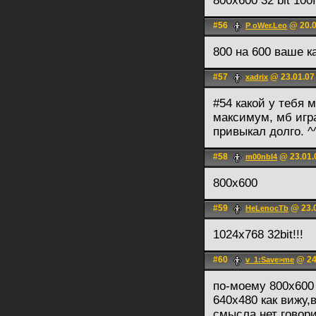
800x600 32 bit 100
#56
@ 20.0
P oWer.Leo
800 на 600 ваше к
#57
@ 23.01.07
xadrix
#54 какой у тебя 
максимум, мб игра
привыкал долго. ^
#58
@ 23.01.
m00nbI4
800x600
#59
@ 23.0
HeLenocTb
1024x768 32bit!!!
#60
@ 24
v_1:Save>me
по-моему 800х600
640х480 как вижу,
смысла нет говор