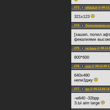
#73
@ 08.12.
bRAZILR
321х123
#74
Подполковник из
[зашел, полил афт
фекалиями высоко
#75
@ 08.12.
ne ibaca
800*600
#76
@ 08.12.09 1
wcb
640x480
непи3джу
#77
@ 08.12.09 14
Ive
-w640 -32bpp
З.Ы aim large