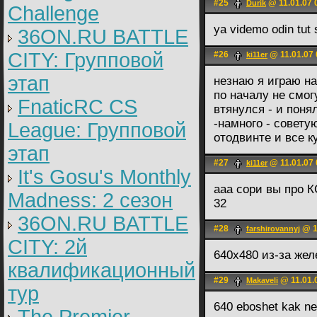
#25
@ 11.01.07 
Durik
Challenge
ya videmo odin tut
36ON.RU BATTLE
CITY: Групповой
#26
@ 11.01.07 
ki11er
этап
незнаю я играю на
по началу не смог
FnaticRC CS
втянулся - и поня
-намного - совету
League: Групповой
отодвинте и все к
этап
#27
@ 11.01.07 
ki11er
It's Gosu's Monthly
ааа сори вы про КС
Madness: 2 сезон
32
36ON.RU BATTLE
#28
@ 1
farshirovannyj
CITY: 2й
640х480 из-за жел
квалификационный
#29
@ 11.01.
Makaveli
тур
640 eboshet kak ne 