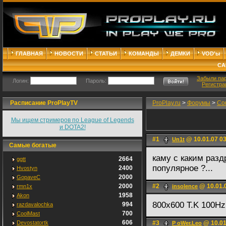
ГЛАВНАЯ
НОВОСТИ
СТАТЬИ
КОМАНДЫ
ДЕМКИ
VOD'ы
СА
Забыли па
Логин:
Пароль:
Регистра
Расписание ProPlayTV
ProPlay.ru
>
Форумы
>
Cou
Мы ищем стримеров по League of Legends
и DOTA2!
#1
@ 10.01.07 0
Un1t
Самые богатые
каму с каким разд
2664
ggtt
популярное ?...
2400
Hvostyn
2000
GopaveC
2000
#2
@ 10.01.
rmn1x
insolence
1958
Akon
800x600 T.K 100H
994
razdavalochka
700
CoolMast
606
Devostatortk
#3
@ 10.01
P oWer.Leo