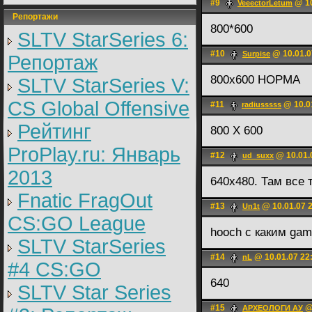
#9
@ 10
VeeectorLetum
Репортажи
800*600
SLTV StarSeries 6:
#10
@ 10.01.0
Surpise
Репортаж
800x600 НОРМА
SLTV StarSeries V:
CS Global Offensive
#11
@ 10.0
radiusssss
Рейтинг
800 X 600
ProPlay.ru: Январь
#12
@ 10.01.
ud_suxx
2013
640x480. Там все 
Fnatic FragOut
#13
@ 10.01.07 
Un1t
CS:GO League
hooch с каким gam
SLTV StarSeries
#14
@ 10.01.07 22
nL
#4 CS:GO
640
SLTV Star Series
#15
@ 
АРХЕОЛОГИ АУ