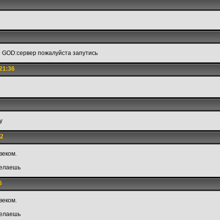
o GOD:сервер пожалуйста запутись
21:36
y
12
веком.
делаешь
6
веком.
делаешь