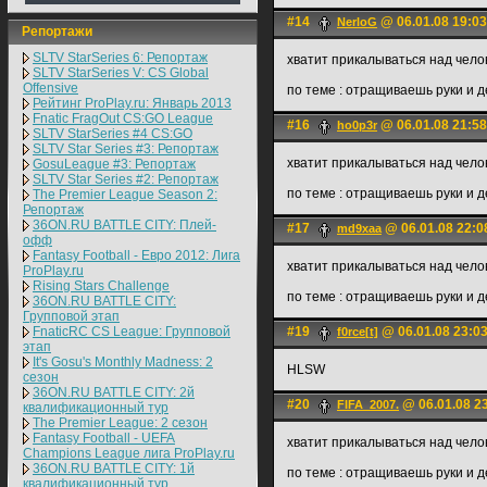
#14
@ 06.01.08 19:03
NerloG
Репортажи
SLTV StarSeries 6: Репортаж
хватит прикалываться над чело
SLTV StarSeries V: CS Global
Offensive
по теме : отращиваешь руки и 
Рейтинг ProPlay.ru: Январь 2013
Fnatic FragOut CS:GO League
#16
@ 06.01.08 21:58
ho0p3r
SLTV StarSeries #4 CS:GO
SLTV Star Series #3: Репортаж
хватит прикалываться над чело
GosuLeague #3: Репортаж
SLTV Star Series #2: Репортаж
по теме : отращиваешь руки и 
The Premier League Season 2:
Репортаж
36ON.RU BATTLE CITY: Плей-
#17
@ 06.01.08 22:0
md9xaa
офф
Fantasy Football - Евро 2012: Лига
хватит прикалываться над чело
ProPlay.ru
Rising Stars Challenge
по теме : отращиваешь руки и 
36ON.RU BATTLE CITY:
Групповой этап
FnaticRC CS League: Групповой
#19
@ 06.01.08 23:0
f0rce[t]
этап
It's Gosu's Monthly Madness: 2
HLSW
сезон
36ON.RU BATTLE CITY: 2й
#20
@ 06.01.08 2
FIFA_2007.
квалификационный тур
The Premier League: 2 cезон
Fantasy Football - UEFA
хватит прикалываться над чело
Champions League лига ProPlay.ru
36ON.RU BATTLE CITY: 1й
по теме : отращиваешь руки и 
квалификационный тур