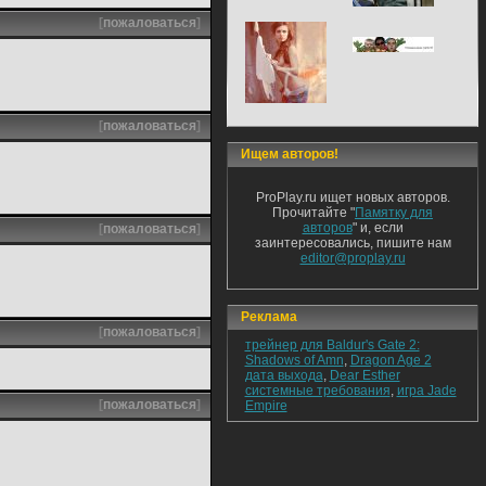
[
пожаловаться
]
[
пожаловаться
]
Ищем авторов!
ProPlay.ru ищет новых авторов.
Прочитайте "
Памятку для
авторов
" и, если
[
пожаловаться
]
заинтересовались, пишите нам
editor@proplay.ru
Реклама
[
пожаловаться
]
трейнер для Baldur's Gate 2:
Shadows of Amn
,
Dragon Age 2
дата выхода
,
Dear Esther
системные требования
,
игра Jade
[
пожаловаться
]
Empire