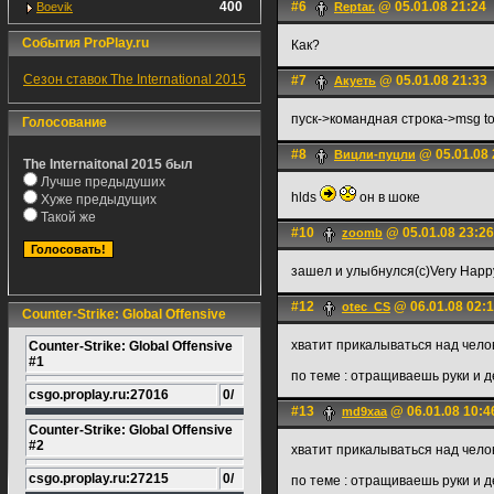
400
#6
@ 05.01.08 21:24
Boevik
Reptar.
События ProPlay.ru
Как?
Сезон ставок The International 2015
#7
@ 05.01.08 21:33
Акуеть
пуск->командная строка->msg t
Голосование
#8
@ 05.01.08 
Вицли-пуцли
The Internaitonal 2015 был
Лучше предыдуших
hlds
он в шоке
Хуже предыдущих
Такой же
#10
@ 05.01.08 23:26
zoomb
зашел и улыбнулся(с)Very Happ
#12
@ 06.01.08 02:
otec_CS
Counter-Strike: Global Offensive
хватит прикалываться над чело
Counter-Strike: Global Offensive
#1
по теме : отращиваешь руки и 
csgo.proplay.ru:27016
0/
#13
@ 06.01.08 10:4
md9xaa
Counter-Strike: Global Offensive
#2
хватит прикалываться над чело
csgo.proplay.ru:27215
0/
по теме : отращиваешь руки и 