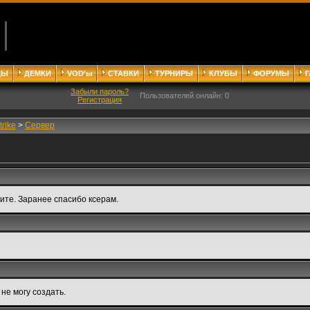
ДЫ
ДЕМКИ
VOD'ы
СТАВКИ
ТУРНИРЫ
КЛУБЫ
ФОРУМЫ
Забыли пароль?
Пользователей онлайн: 0
Регистрация
trike
>
Сервер
ите. Заранее спасибо ксерам.
 не могу создать.