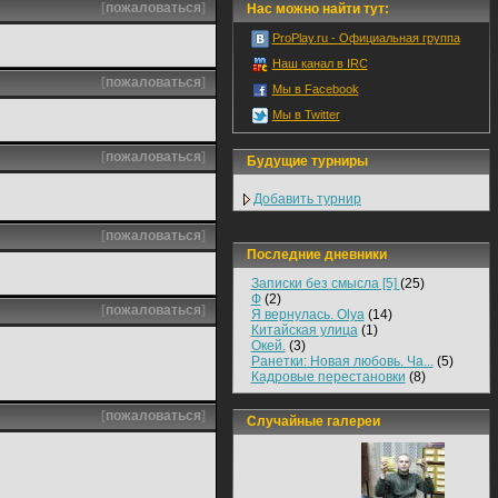
[
пожаловаться
]
Нас можно найти тут:
ProPlay.ru - Официальная группа
Наш канал в IRC
[
пожаловаться
]
Мы в Facebook
Мы в Twitter
[
пожаловаться
]
Будущие турниры
Добавить турнир
[
пожаловаться
]
Последние дневники
Записки без смысла [5]
(25)
Ф
(2)
[
пожаловаться
]
Я вернулась. Olya
(14)
Китайская улица
(1)
Окей.
(3)
Ранетки: Новая любовь. Ча...
(5)
Кадровые перестановки
(8)
[
пожаловаться
]
Случайные галереи