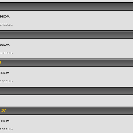
веком.
делаешь
веком.
делаешь
8
веком.
делаешь
3
3:07
веком.
делаешь