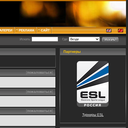
ГАЛЕРЕИ
РЕКЛАМА
САЙТ
Искать:
Где:
Партнеры
[
пожаловаться
]
[
пожаловаться
]
[
пожаловаться
]
Турниры ESL