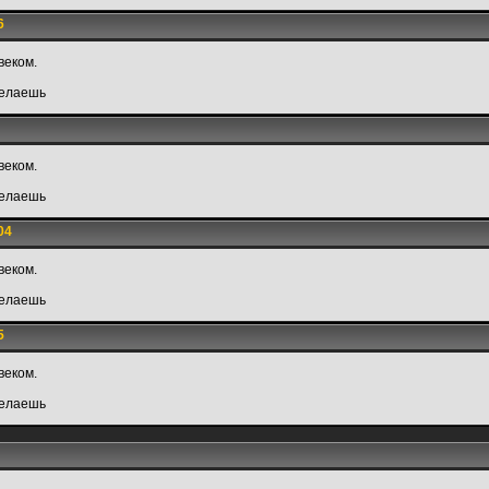
6
веком.
делаешь
веком.
делаешь
04
веком.
делаешь
5
веком.
делаешь