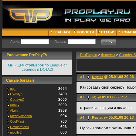
ГЛАВНАЯ
НОВОСТИ
СТАТЬИ
КОМАН
Логин:
Пароль:
Расписание ProPlayTV
ProPlay.ru
>
Форумы
>
Counter-S
Мы ищем стримеров по League of
Legends и DOTA2!
#1
@ 05.01.08 20:06
Reptar.
Самые богатые
Как создать свой сервер? Помог
2664
ggtt
2400
Hvostyn
#3
@ 05.01.08 20:12
sQ
2000
GopaveC
2000
rmn1x
отращиваешь руки и делаешь
1958
Akon
994
razdavalochka
#4
@ 05.01.08 20:13
Reptar.
700
CoolMast
606
Devostatortk
Ну блин помогите очень нада. Я
600
modify2h