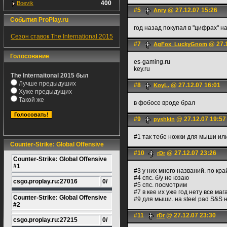
400
Boevik
#5
@ 27.12.07 15:26
Anry
События ProPlay.ru
год назад покупал в "цифрах" 
Сезон ставок The International 2015
#7
@ 27.1
AgFox_LuckyGnom
Голосование
es-gaming.ru
key.ru
The Internaitonal 2015 был
Лучше предыдуших
#8
@ 27.12.07 16:01
KoyL.
Хуже предыдущих
Такой же
в фобосе вроде брал
#9
@ 27.12.07 19:57
pyshkin
#1 так тебе ножки для мыши ил
Counter-Strike: Global Offensive
#10
@ 27.12.07 23:26
rDr
Counter-Strike: Global Offensive
#1
#3 у них много названий. по кр
#4 спс. б/у не юзаю
csgo.proplay.ru:27016
0/
#5 спс. посмотрим
#7 в кее их уже год нету все ма
Counter-Strike: Global Offensive
#9 для мыши. на steel pad S&S
#2
#11
@ 27.12.07 23:30
rDr
csgo.proplay.ru:27215
0/