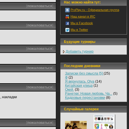
Нас можно найти тут:
[
пожаловаться
]
ProPlay.ru - Официальная группа
Наш канал в IRC
Мы в Facebook
[
пожаловаться
]
Мы в Twitter
Будущие турниры
[
пожаловаться
]
Добавить турнир
Последние дневники
[
пожаловаться
]
Записки без смысла [5]
(25)
Ф
(2)
Я вернулась. Olya
(14)
Китайская улица
(1)
[
пожаловаться
]
Окей.
(3)
Ранетки: Новая любовь. Ча...
(5)
, накладки
Кадровые перестановки
(8)
Случайные галереи
[
пожаловаться
]