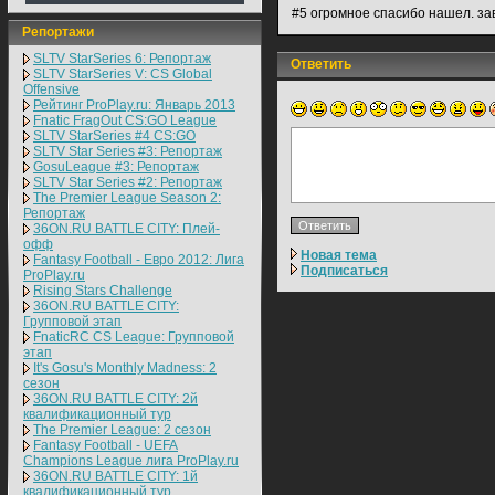
#5 огромное спасибо нашел. завт
Репортажи
SLTV StarSeries 6: Репортаж
Ответить
SLTV StarSeries V: CS Global
Offensive
Рейтинг ProPlay.ru: Январь 2013
Fnatic FragOut CS:GO League
SLTV StarSeries #4 CS:GO
SLTV Star Series #3: Репортаж
GosuLeague #3: Репортаж
SLTV Star Series #2: Репортаж
The Premier League Season 2:
Репортаж
36ON.RU BATTLE CITY: Плей-
офф
Новая тема
Fantasy Football - Евро 2012: Лига
Подписаться
ProPlay.ru
Rising Stars Challenge
36ON.RU BATTLE CITY:
Групповой этап
FnaticRC CS League: Групповой
этап
It's Gosu's Monthly Madness: 2
сезон
36ON.RU BATTLE CITY: 2й
квалификационный тур
The Premier League: 2 cезон
Fantasy Football - UEFA
Champions League лига ProPlay.ru
36ON.RU BATTLE CITY: 1й
квалификационный тур