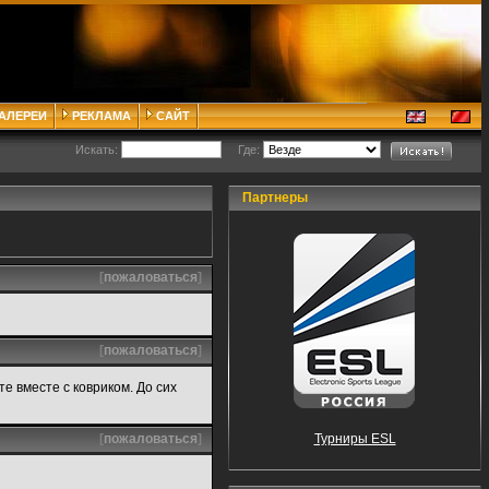
ГАЛЕРЕИ
РЕКЛАМА
САЙТ
Искать:
Где:
Партнеры
[
пожаловаться
]
[
пожаловаться
]
е вместе с ковриком. До сих
[
пожаловаться
]
Турниры ESL