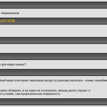
на левашовском
2.07 15:56
и для ковра нужны?
айней мере в интернет магазинах везде по разному написано - ножки, наклейки
газины обзванил, а на заказ не получилось. музыку долго слушал =)
 нету ножек, там прорезиненная поверхность