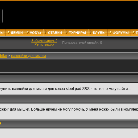
ДЫ
ДЕМКИ
VOD'ы
СТАВКИ
ТУРНИРЫ
КЛУБЫ
ФОРУМЫ
Забыли пароль?
Пользователей онлайн: 0
Регистрация
trike
>
наклейки для мыши
упить наклейки для мыши для ковра steel pad S&S. что-то не могу найти...
ножки" для мышки. Больше ничем не могу помочь. У меня ножки были в комплект
9