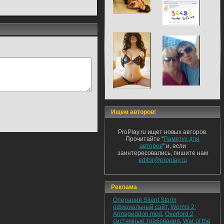
Ищем авторов!
ProPlay.ru ищет новых авторов.
Прочитайте "
Памятку для
авторов
" и, если
заинтересовались, пишите нам
editor@proplay.ru
Реклама
Операция Silent Storm
официальный сайт
,
Worms 2:
Armageddon mod
,
Overlord 2
системные требования
,
War of the