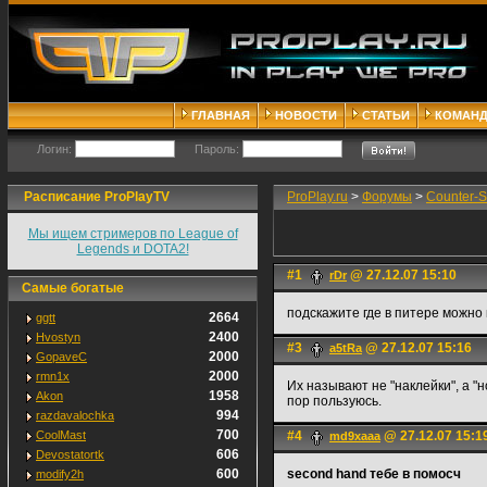
ГЛАВНАЯ
НОВОСТИ
СТАТЬИ
КОМАН
Логин:
Пароль:
Расписание ProPlayTV
ProPlay.ru
>
Форумы
>
Counter-S
Мы ищем стримеров по League of
Legends и DOTA2!
#1
@ 27.12.07 15:10
rDr
Самые богатые
подскажите где в питере можно к
2664
ggtt
2400
Hvostyn
#3
@ 27.12.07 15:16
a5tRa
2000
GopaveC
2000
rmn1x
Их называют не "наклейки", а "
1958
Akon
пор пользуюсь.
994
razdavalochka
700
CoolMast
#4
@ 27.12.07 15:1
md9xaaa
606
Devostatortk
600
second hand тебе в помосч
modify2h