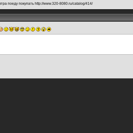
ра поеду покупать http://www.320-8080.ru/catalog/414/