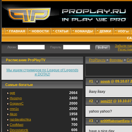
ГЛАВНАЯ
НОВОСТИ
СТАТЬИ
КОМАНДЫ
ДЕМКИ
VOD'ы
СА
Забыли па
Логин:
Пароль:
Регистра
Расписание ProPlayTV
ProPlay.ru
>
Форумы
>
Cou
Мы ищем стримеров по League of Legends
и DOTA2!
#1
@ 09.10.07 
sovok
Самые богатые
йахy йахy
2664
ggtt
2400
Hvostyn
#2
@ 10.10.07
sem237
2000
GopaveC
2000
rmn1x
yahoo yahoo?
1958
Akon
994
razdavalochka
#3
@
pr00fRabotaetEpta
700
CoolMast
606
Devostatortk
have a nice day