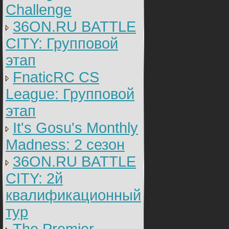
Challenge
36ON.RU BATTLE
CITY: Групповой
этап
FnaticRC CS
League: Групповой
этап
It's Gosu's Monthly
Madness: 2 сезон
36ON.RU BATTLE
CITY: 2й
квалификационный
тур