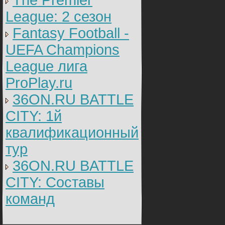
The Premier
League: 2 cезон
Fantasy Football -
UEFA Champions
League лига
ProPlay.ru
36ON.RU BATTLE
CITY: 1й
квалификационный
тур
36ON.RU BATTLE
CITY: Составы
команд