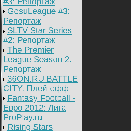
#3: Репортаж
GosuLeague #3:
Репортаж
SLTV Star Series
#2: Репортаж
The Premier
League Season 2:
Репортаж
36ON.RU BATTLE
CITY: Плей-офф
Fantasy Football -
Евро 2012: Лига
ProPlay.ru
Rising Stars