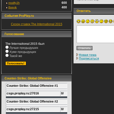
600
modify2h
400
Boevik
Ответить
События ProPlay.ru
Сезон ставок The International 2015
Голосование
The Internaitonal 2015 был
Лучше предыдуших
Хуже предыдущих
Новая тема
Такой же
Подписаться
Counter-Strike: Global Offensive
Counter-Strike: Global Offensive #1
csgo.proplay.ru:27016
0/
Counter-Strike: Global Offensive #2
csgo.proplay.ru:27215
0/