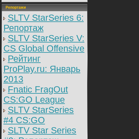
Репортажи
SLTV StarSeries 6:
Репортаж
SLTV StarSeries V:
CS Global Offensive
Рейтинг
ProPlay.ru: Январь
2013
Fnatic FragOut
CS:GO League
SLTV StarSeries
#4 CS:GO
SLTV Star Series