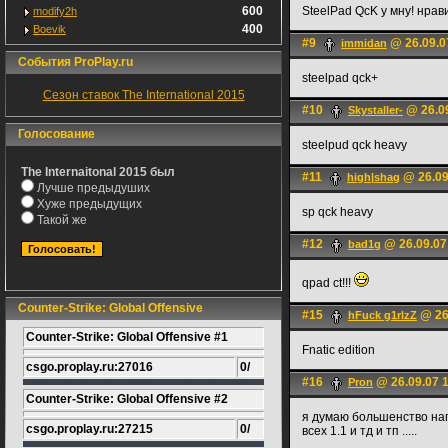
600
SteelPad QcK у мну! нрав
modify2h
400
Boevik
#9
@ 26.09.0
immidan
События ProPlay.ru
steelpad qck+
Сезон ставок The International 2015
#10
@ 26.09
Skystaller-
Голосование
steelpud qck heavy
The Internaitonal 2015 был
#11
@ 26.09
high|shag
Лучше предыдуших
Хуже предыдущих
sp qck heavy
Такой же
#12
@ 26.09.07
bad1g
qpad ct!!!
Counter-Strike: Global Offensive
#15
@ 26
hFuck g1rlzZ
Counter-Strike: Global Offensive #1
Fnatic edition
csgo.proplay.ru:27016
0/
#16
@ 26.09.07 1
Pron
Counter-Strike: Global Offensive #2
я думаю большенство на
csgo.proplay.ru:27215
0/
всех 1.1 и тд и тп .....