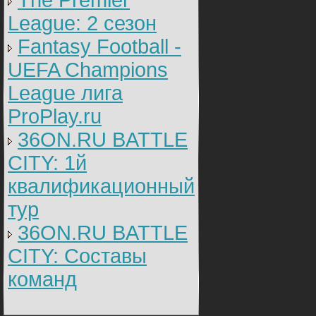
The Premier
League: 2 cезон
Fantasy Football -
UEFA Champions
League лига
ProPlay.ru
36ON.RU BATTLE
CITY: 1й
квалификационный
тур
36ON.RU BATTLE
CITY: Составы
команд