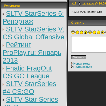
#17
@ 26.09
1338.z1ka
Репортажи
SLTV StarSeries 6:
Razer MANTIS или Qck
Репортаж
Ответить
SLTV StarSeries V:
CS Global Offensive
Рейтинг
ProPlay.ru: Январь
2013
Новая тема
Fnatic FragOut
Подписаться
CS:GO League
SLTV StarSeries
#4 CS:GO
SLTV Star Series