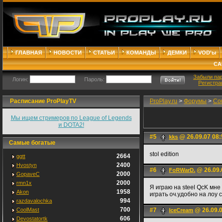
ГЛАВНАЯ
НОВОСТИ
СТАТЬИ
КОМАНДЫ
ДЕМКИ
VOD'ы
СА
Забыли па
Логин:
Пароль:
Регистра
Расписание ProPlayTV
ProPlay.ru
>
Форумы
>
Cou
Мы ищем стримеров по League of Legends
и DOTA2!
#5
@ 26.09.07 08:
kks
Самые богатые
stol edition
2664
ggtt
2400
Hvostyn
#6
@ 26.09.
FoRWarD.
2000
GopaveC
2000
rmn1x
Я играю на steel QcK мне
1958
Akon
играть оч.удобно на лоу с
994
razdavalochka
700
CoolMast
#7
@ 26.09.0
IceCream
606
Devostatortk