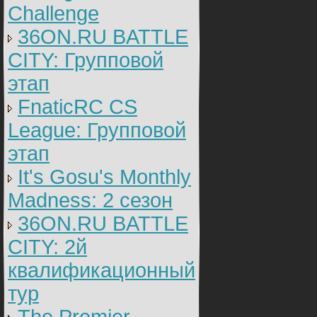
Challenge
36ON.RU BATTLE
CITY: Групповой
этап
FnaticRC CS
League: Групповой
этап
It's Gosu's Monthly
Madness: 2 сезон
36ON.RU BATTLE
CITY: 2й
квалификационный
тур