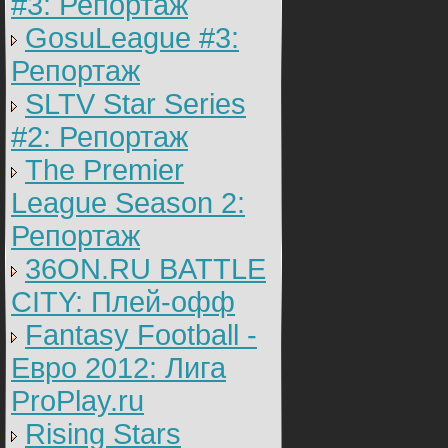
#3: Репортаж
GosuLeague #3:
Репортаж
SLTV Star Series
#2: Репортаж
The Premier
League Season 2:
Репортаж
36ON.RU BATTLE
CITY: Плей-офф
Fantasy Football -
Евро 2012: Лига
ProPlay.ru
Rising Stars