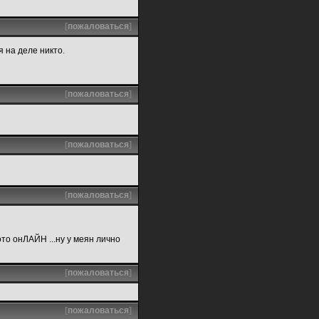
[
пожаловаться
]
я на деле никто.
[
пожаловаться
]
[
пожаловаться
]
[
пожаловаться
]
ото онЛАЙН ...ну у меян лично
[
пожаловаться
]
[
пожаловаться
]