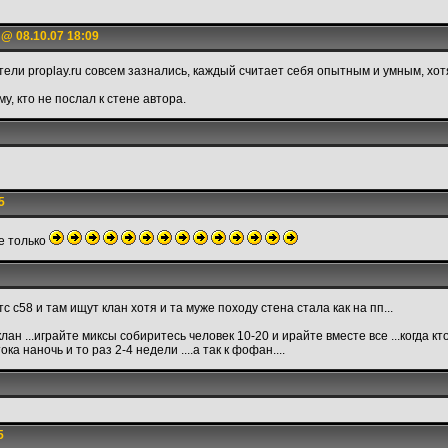
@ 08.10.07 18:09
тели proplay.ru совсем зазнались, каждый считает себя опытным и умным, хот
у, кто не послал к стене автора.
5
же только
с c58 и там ищут клан хотя и та муже походу стена стала как на пп...
н ...играйте миксы собиритесь человек 10-20 и ирайте вместе все ...когда кт
ока наночь и то раз 2-4 недели ....а так к фофан....
5