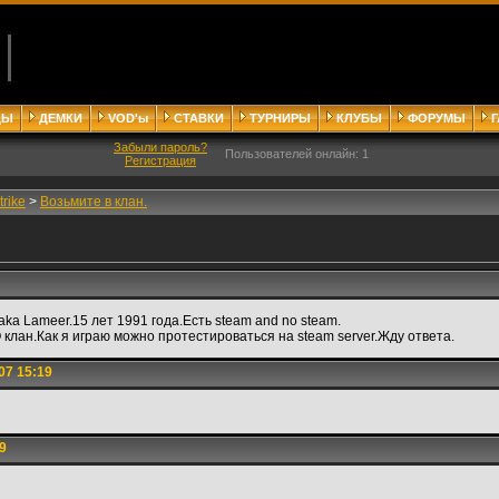
ДЫ
ДЕМКИ
VOD'ы
СТАВКИ
ТУРНИРЫ
КЛУБЫ
ФОРУМЫ
Забыли пароль?
Пользователей онлайн: 1
Регистрация
trike
>
Возьмите в клан.
ka Lameer.15 лет 1991 года.Есть steam and no steam.
 клан.Как я играю можно протестироваться на steam server.Жду ответа.
07 15:19
9