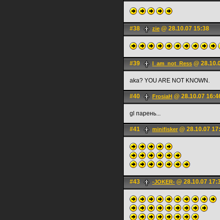
#38
@ 28.10.07 15:38
zie
#39
@ 28.10.0
I_am_not_Ress
aka? YOU ARE NOT KNOWN.
#40
@ 28.10.07 16:4
FrosiaH
gl парень...
#41
@ 28.10.07 17
minifisker
#43
@ 28.10.07 17:
-JOKER-