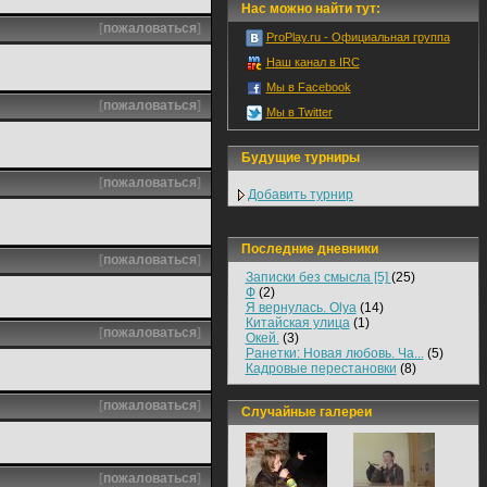
Нас можно найти тут:
[
пожаловаться
]
ProPlay.ru - Официальная группа
Наш канал в IRC
Мы в Facebook
[
пожаловаться
]
Мы в Twitter
Будущие турниры
[
пожаловаться
]
Добавить турнир
Последние дневники
[
пожаловаться
]
Записки без смысла [5]
(25)
Ф
(2)
Я вернулась. Olya
(14)
Китайская улица
(1)
[
пожаловаться
]
Окей.
(3)
Ранетки: Новая любовь. Ча...
(5)
Кадровые перестановки
(8)
[
пожаловаться
]
Случайные галереи
[
пожаловаться
]