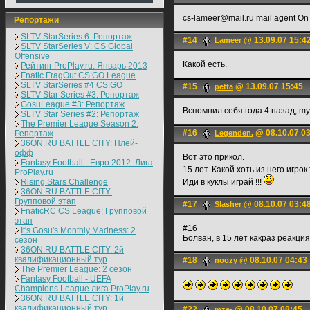
cs-lameer@mail.ru mail agent On
Репортажи
SLTV StarSeries 6: Репортаж
#14
@ 13.09.07 15:4
Lameer
SLTV StarSeries V: CS Global
Offensive
Какой есть.
Рейтинг ProPlay.ru: Январь 2013
Fnatic FragOut CS:GO League
SLTV StarSeries #4 CS:GO
#15
@ 13.09.07 15:45
petta
SLTV Star Series #3: Репортаж
GosuLeague #3: Репортаж
Вспомнил себя года 4 назад, m
SLTV Star Series #2: Репортаж
The Premier League Season 2:
#16
@ 08.10.07 0
Репортаж
Legenden.
36ON.RU BATTLE CITY: Плей-
офф
Вот это прикол.
Fantasy Football - Евро 2012: Лига
15 лет. Какой хоть из него игрок
ProPlay.ru
Rising Stars Challenge
Иди в куклы играй !!!
36ON.RU BATTLE CITY:
Групповой этап
#17
@ 08.10.07 03:4
Slasher
FnaticRC CS League: Групповой
этап
#16
It's Gosu's Monthly Madness: 2
Болван, в 15 лет какраз реакция
сезон
36ON.RU BATTLE CITY: 2й
квалификационный тур
#18
@ 08.10.07 04:43
noozy
The Premier League: 2 cезон
Fantasy Football - UEFA
Champions League лига ProPlay.ru
36ON.RU BATTLE CITY: 1й
квалификационный тур
#22
@ 08.10.07 08:45
mze-