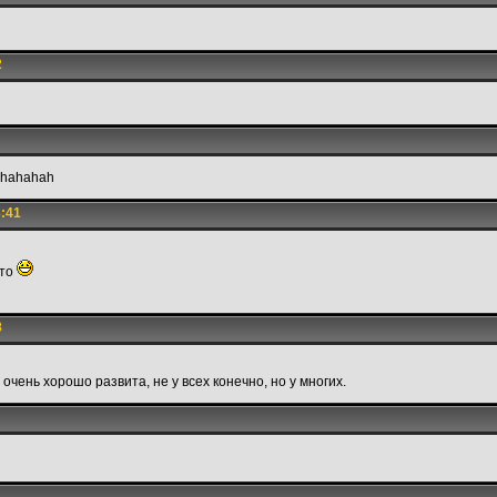
2
yhahahah
3:41
 то
8
 очень хорошо развита, не у всех конечно, но у многих.