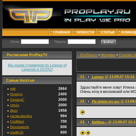
ГЛАВНАЯ
НОВОСТИ
СТАТЬИ
КОМАН
Логин:
Пароль:
Расписание ProPlayTV
ProPlay.ru
>
Форумы
>
Counter-S
Мы ищем стримеров по League of
Legends и DOTA2!
#1
@ 13.09.07 15:16
Lameer
Самые богатые
Здраствуйте меня зовут Илюха a
2664
ggtt
Очень хочу в московский или МО
2400
Hvostyn
2000
GopaveC
#2
@ 13.09.
Plz delete my acc
2000
rmn1x
1958
Akon
994
razdavalochka
700
CoolMast
#3
@ 13.09.07 15:1
DeHbra-.-
606
Devostatortk
600
modify2h