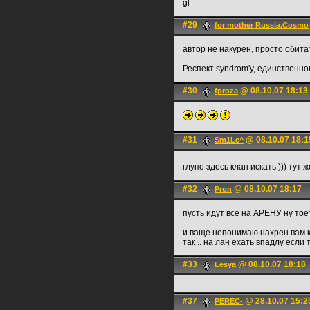
gl
#29
for mother Russia.Cosmo
автор не накурен, просто обита
Респект syndrom'у, единственном
#30
@ 08.10.07 18:13
fproza
#31
@ 08.10.07 18:1
Sm1Le^
глупо здесь клан искать ))) тут 
#32
@ 08.10.07 18:17
Pron
пусть идут все на АРЕНУ ну тоет
и ваще непонимаю нахрен вам кла
так .. на лан ехать впадлу если т
#33
@ 08.10.07 18:18
Lesya
#37
@ 28.10.07 15:2
PEREC-