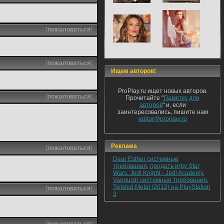
[
пожаловаться
]
[
пожаловаться
]
Ищем авторов!
ProPlay.ru ищет новых авторов.
[
пожаловаться
]
Прочитайте "
Памятку для
авторов
" и, если
заинтересовались, пишите нам
editor@proplay.ru
Реклама
[
пожаловаться
]
Dear Esther системные
требования
,
продать игру Star
Wars: Jedi Knight - Jedi Academy
,
Vanquish системные требования
,
Twisted Metal (2012) на PlayStation
[
пожаловаться
]
3