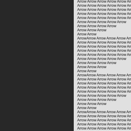
Arrow Arrow Arrow Arrow Arrow Ar
Arrow Arrow Arrow Arrow Arrow Ar
Arrow Arrow Arrow Arrow Arrow Ar
Arrow Arrow Arrow Arrow Arrow A
Arrow Arrow Arrow Arrow Arrow A
Arrow Arrow Arrow Arrow Arrow
Arrow Arrow Arrow Arrow
Arrow Arrow Arrow
Arrow Arrow
ArrowArrow Arrow Arrow Arrow Ar
Arrow Arrow Arrow Arrow Arrow Ar
Arrow Arrow Arrow Arrow Arrow Ar
Arrow Arrow Arrow Arrow Arrow A
Arrow Arrow Arrow Arrow Arrow A
Arrow Arrow Arrow Arrow Arrow
Arrow Arrow Arrow Arrow
Arrow Arrow Arrow
Arrow Arrow
ArrowArrow Arrow Arrow Arrow Ar
Arrow Arrow Arrow Arrow Arrow Ar
Arrow Arrow Arrow Arrow Arrow Ar
Arrow Arrow Arrow Arrow Arrow A
Arrow Arrow Arrow Arrow Arrow A
Arrow Arrow Arrow Arrow Arrow
Arrow Arrow Arrow Arrow
Arrow Arrow Arrow
Arrow Arrow
ArrowArrow Arrow Arrow Arrow Ar
Arrow Arrow Arrow Arrow Arrow Ar
Arrow Arrow Arrow Arrow Arrow Ar
Arrow Arrow Arrow Arrow Arrow A
Arrow Arrow Arrow Arrow Arrow A