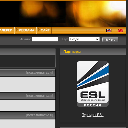
ГАЛЕРЕИ
РЕКЛАМА
САЙТ
Искать:
Где:
Партнеры
[
пожаловаться
]
[
пожаловаться
]
Турниры ESL
[
пожаловаться
]