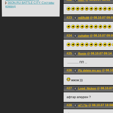
36ON.RU BATTLE CITY: Составы
команд
#23
@ 08.10.07 09:0
mERc88
#24
@ 08.10.07 09:0
zuhalter
#25
@ 08.10.07 09:14
Ronin
............... ПП ...
#26
@ 08.10
Plz delete my acc
жжом )))
#27
@ 08.10.07
Lopd_Nickon
афтар апкурен ?
#28
@ 08.10.07 18:08
q[^.^]p