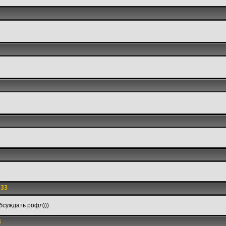
:33
бсуждать рофл)))
4