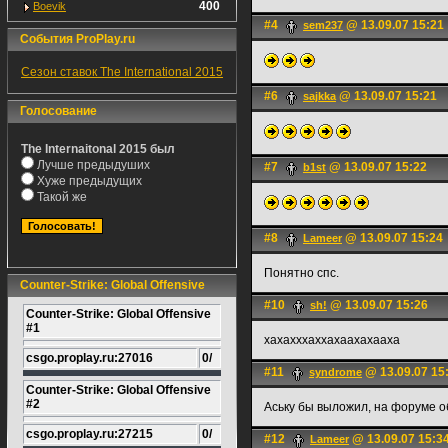
400
Boevik
#4
@ 13.09.07 15:21
sem237
События ProPlay.ru
Сезон ставок The International 2015
#6
@ 13.09.07 15:21
sajkka
Голосование
The Internaitonal 2015 был
Лучше предыдуших
#7
@ 13.09.07 15:22
b1st
Хуже предыдущих
Такой же
#8
@ 13.09.07 15:24
Lameer
Понятно спс.
Counter-Strike: Global Offensive
#10
@ 13.09.07 15:26
sh!
Counter-Strike: Global Offensive
#1
хахахххаххахаахахааха
csgo.proplay.ru:27016
0/
#11
@ 13.09.07 15
syndrome
Counter-Strike: Global Offensive
#2
Аську бы выложил, на форуме о
csgo.proplay.ru:27215
0/
#12
@ 13.09.07 15:3
Lameer