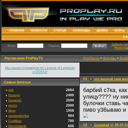
ГЛАВНАЯ
НОВОСТИ
СТАТЬИ
КОМАНДЫ
ДЕМКИ
VOD'ы
СА
Забыли па
Логин:
Пароль:
Регистра
Расписание ProPlayTV
ProPlay.ru
>
Форумы
>
BraB
Мы ищем стримеров по League of Legends
и DOTA2!
#1
это жирный гари мат
Самые богатые
барбий с7ка, ка
2664
ggtt
2400
Hvostyn
улицу???? ну ник
2000
GopaveC
булочки ставь ча
2000
rmn1x
пиво у36ываю и
1958
Akon
994
razdavalochka
700
CoolMast
#2
@ 28.10.11
GunjubaZ
606
Devostatortk