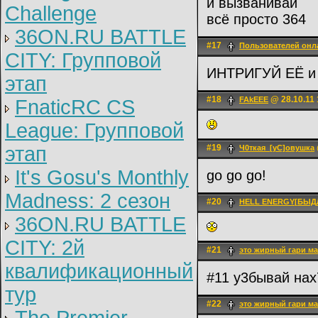
и вызванивай
Challenge
всё просто 364
36ON.RU BATTLE
#17
Пользователей онл
CITY: Групповой
ИНТРИГУЙ ЕЁ и 
этап
#18
@ 28.10.11 
FAkEEE
FnaticRC CS
League: Групповой
этап
#19
Ч0ткая_[уС]овушка
It's Gosu's Monthly
go go go!
Madness: 2 сезон
#20
HELL ENERGY[БЫД
36ON.RU BATTLE
CITY: 2й
#21
это жирный гари ма
квалификационный
#11 у3бывай нах
тур
#22
это жирный гари ма