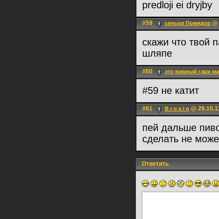
predloji ei dryjby
#59
@ 
сеньoр Помидор
скажи что твой 
шляпе
#60
это жирный гари ма
#59 не катит
#61
@ 29.10.1
B r o x i n
пей дальше пиво
сделать не мож
Ответить