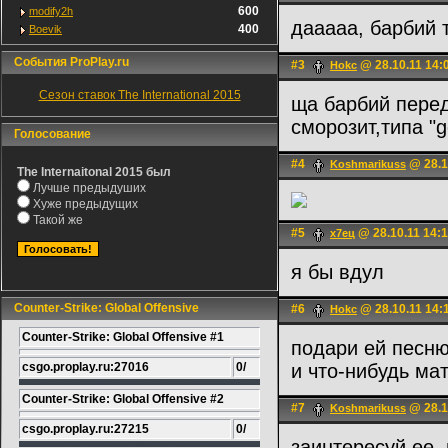
600
modify2h
дааааа, барбий 
400
Boevik
События ProPlay.ru
#3
@ 28.10.11 14:
Hokc
Сезон ставок The International 2015
ща барбий перед
сморозит,типа "g
Голосование
#4
@ 28.1
Koshmarikuss
The Internaitonal 2015 был
Лучше предыдуших
Хуже предыдущих
Такой же
#5
@ 28.10.11 14:
х7ец
я бы вдул
Counter-Strike: Global Offensive
#6
@ 28.10.11 14:
Hokc
Counter-Strike: Global Offensive #1
подари ей песн
csgo.proplay.ru:27016
0/
и что-нибудь м
Counter-Strike: Global Offensive #2
#7
@ 28.1
Koshmarikuss
csgo.proplay.ru:27215
0/
заинтересуй ее,