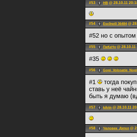
#53
@ 28.10.11 20:1
HB
#54
@ 28.
Esc0rpi0 36484
#52 но с опыто
#55
@ 28.10.11 
ПиКаЧу
#35
#56
Gogi_Volosatie_Nogi
#1
тогда покуп
ставь у неё чай
быть я думаю (
#57
@ 28.10.11 20
kArin
#58
@ 28
Человек_Дятел