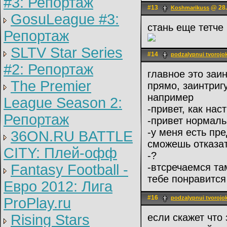
#3: Репортаж
#13
@ 28.
Koshmarikuss
GosuLeague #3:
стань еще тетче
Репортаж
SLTV Star Series
#14
podzalypnui tvorojo
#2: Репортаж
главное это заин
The Premier
прямо, заинтригу
например
League Season 2:
-привет, как нас
Репортаж
-привет нормал
-у меня есть пр
36ON.RU BATTLE
сможешь отказа
CITY: Плей-офф
-?
Fantasy Football -
-втсречаемся та
тебе понравится
Евро 2012: Лига
#16
podzalypnui tvorojo
ProPlay.ru
Rising Stars
если скажет что 