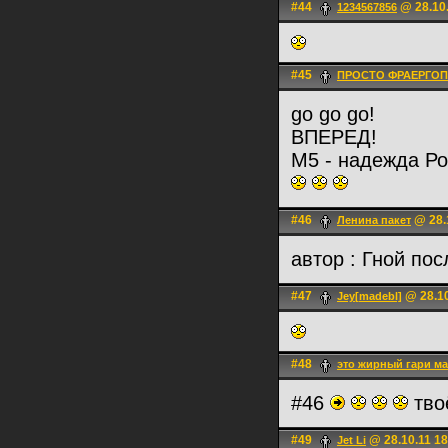
#44
@ 28.10.
1234567856
#45
ПРОСТО ФРАЕРГОП
go go go!
ВПЕРЕД!
М5 - надежда Ро
#46
@ 28.
Ленина пакет
автор : Гной по
#47
@ 28.10
Jey[madebl]
#48
это жирный гари ма
#46
тво
#49
@ 28.10.11 18
Jet Li