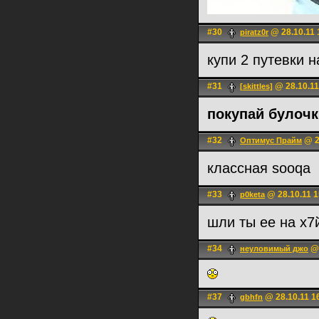
#30
@ 28.10.11 
piratz0r
купи 2 путевки 
#31
@ 28.10.11
[skittles]
покупай булочк
#32
@ 2
Оптимус Прайм
классная sooqa
#33
@ 28.10.11 1
p0keta
шли ты ее на х7
#34
@ 
неуловимый джо
#37
@ 28.10.11 1
gbhfn