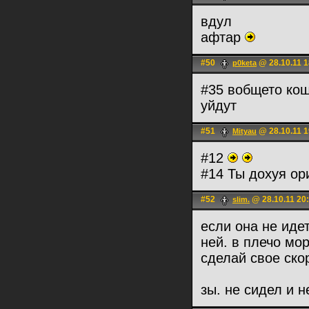
вдул
афтар
#50
@ 28.10.11 1
p0keta
#35 вобщето кош
уйдут
#51
@ 28.10.11 1
Mityau
#12
#14 Ты дохуя о
#52
@ 28.10.11 20
slim.
если она не идет
ней. в плечо мо
сделай свое ско
зы. не сидел и 