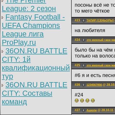
The Premier
посоны всё не т
League: 2 cезон
то мего чёткое
Fantasy Football -
#23
ТАПИР [СЕНЬОРЫ]
UEFA Champions
на любителя
League лига
#24
ProPlay.ru
это жирный гари ма
36ON.RU BATTLE
было бы на чём п
только на воло
CITY: 1й
#25
квалификационный
это жирный гари ма
тур
#6 я и есть пес
36ON.RU BATTLE
#26
@ 28.10.
1234567856
CITY: Составы
#24
команд
#27
@ 28.10.11 
Ашюли