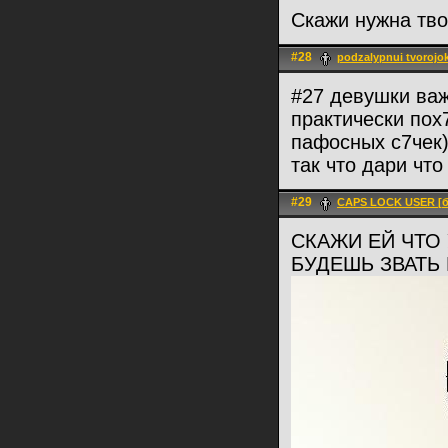
Скажи нужна тво
#28
podzalypnui tvorojo
#27 девушки важ
практически пох
пафосных с7чек
так что дари чт
#29
CAPS LOCK USER [б
СКАЖИ ЕЙ ЧТО 
БУДЕШЬ ЗВАТЬ 