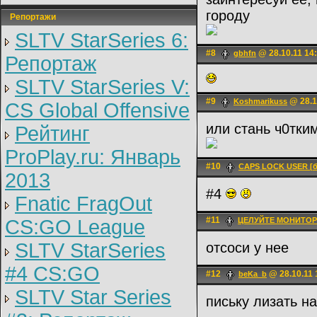
городу
Репортажи
SLTV StarSeries 6:
#8
@ 28.10.11 14
gbhfn
Репортаж
SLTV StarSeries V:
#9
@ 28.1
Koshmarikuss
CS Global Offensive
или стань ч0тки
Рейтинг
ProPlay.ru: Январь
#10
CAPS LOCK USER [б
2013
#4
Fnatic FragOut
#11
CS:GO League
ЦЕЛУЙТЕ МОНИТОР
SLTV StarSeries
отсоси у нее
#4 CS:GO
#12
@ 28.10.11 
beKa_b
SLTV Star Series
письку лизать н