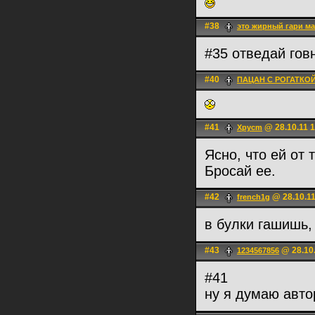
#38
это жирный гари ма
#35 отведай гов
#40
ПАЦАН С РОГАТКО
#41
@ 28.10.11 1
Xpycm
Ясно, что ей от 
Бросай ее.
#42
@ 28.10.11
french1g
в булки гашишь, 
#43
@ 28.10.
1234567856
#41
ну я думаю авто