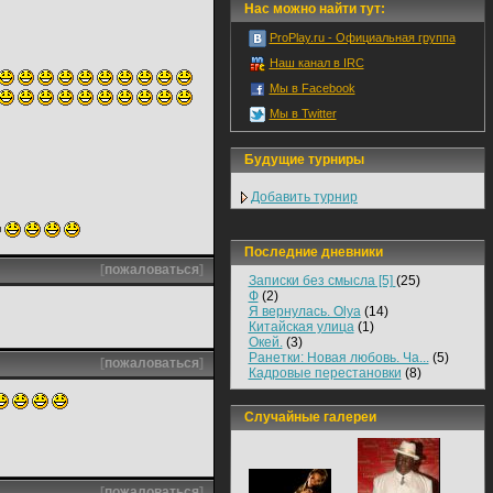
Нас можно найти тут:
ProPlay.ru - Официальная группа
Наш канал в IRC
Мы в Facebook
Мы в Twitter
Будущие турниры
Добавить турнир
Последние дневники
[
пожаловаться
]
Записки без смысла [5]
(25)
Ф
(2)
Я вернулась. Olya
(14)
Китайская улица
(1)
Окей.
(3)
Ранетки: Новая любовь. Ча...
(5)
[
пожаловаться
]
Кадровые перестановки
(8)
Случайные галереи
[
пожаловаться
]