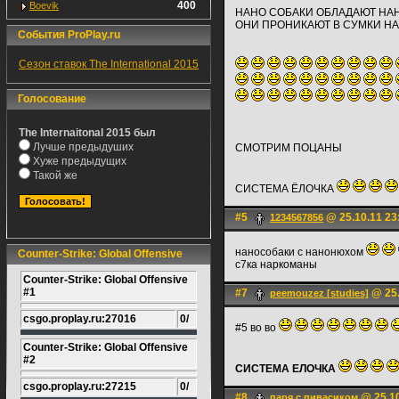
400
Boevik
НАНО СОБАКИ ОБЛАДАЮТ НА
ОНИ ПРОНИКАЮТ В СУМКИ Н
События ProPlay.ru
Сезон ставок The International 2015
Голосование
The Internaitonal 2015 был
Лучше предыдуших
СМОТРИМ ПОЦАНЫ
Хуже предыдущих
Такой же
СИСТЕМА ЁЛОЧКА
#5
@ 25.10.11 23
1234567856
нанособаки с нанонюхом
Counter-Strike: Global Offensive
с7ка наркоманы
Counter-Strike: Global Offensive
#1
#7
@ 25.
peemouzez [studies]
csgo.proplay.ru:27016
0/
#5 во во
Counter-Strike: Global Offensive
#2
СИСТЕМА ЕЛОЧКА
csgo.proplay.ru:27215
0/
#8
@ 25.10
паря с пивасиком