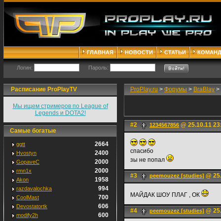
ГЛАВНАЯ
НОВОСТИ
СТАТЬИ
КОМАН
Логин:
Пароль:
Расписание ProPlayTV
ProPlay.ru
>
Форумы
>
BraBlay
>
Мы ищем стримеров по League of
Legends и DOTA2!
#2
@ 25.10.11 23
1234567856
Самые богатые
2664
ggtt
спасибо
2400
Hvostyn
зы не попал
2000
GopaveC
2000
rmn1x
#3
@ 25.
peemouzez [studies]
1958
Akon
994
razdavalochka
МАЙДАК ШОУ ПЛАГ , ОК
700
CoolMast
606
Devostatortk
#4
@ 25.
peemouzez [studies]
600
modify2h