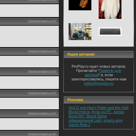
[
пожаловаться
]
[
пожаловаться
]
Ищем авторов!
ProPlay.ru ищет новых авторов.
Прочитайте "
Памятку для
[
пожаловаться
]
авторов
" и, если
заинтересовались, пишите нам
editor@proplay.ru
[
пожаловаться
]
Реклама
NoCD для Harry Potter and the Half-
Blood Prince
,
Ryse на PC
,
James
[
пожаловаться
]
Bond 007: Blood Stone
официальный сайт
,
купить игру
Saints Row 2
[
пожаловаться
]