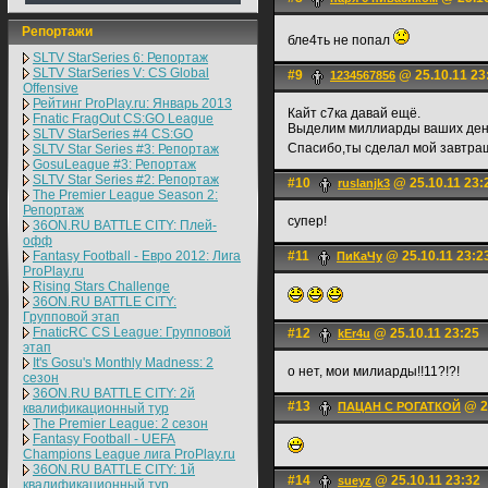
Репортажи
бле4ть не попал
SLTV StarSeries 6: Репортаж
SLTV StarSeries V: CS Global
#9
@ 25.10.11 23
1234567856
Offensive
Рейтинг ProPlay.ru: Январь 2013
Кайт с7ка давай ещё.
Fnatic FragOut CS:GO League
Выделим миллиарды ваших ден
SLTV StarSeries #4 CS:GO
Спасибо,ты сделал мой завтра
SLTV Star Series #3: Репортаж
GosuLeague #3: Репортаж
SLTV Star Series #2: Репортаж
#10
@ 25.10.11 23:
ruslanjk3
The Premier League Season 2:
Репортаж
супер!
36ON.RU BATTLE CITY: Плей-
офф
Fantasy Football - Евро 2012: Лига
#11
@ 25.10.11 23:2
ПиКаЧу
ProPlay.ru
Rising Stars Challenge
36ON.RU BATTLE CITY:
Групповой этап
FnaticRC CS League: Групповой
#12
@ 25.10.11 23:25
kEr4u
этап
It's Gosu's Monthly Madness: 2
о нет, мои милиарды!!11?!?!
сезон
36ON.RU BATTLE CITY: 2й
#13
@ 25
ПАЦАН С РОГАТКОЙ
квалификационный тур
The Premier League: 2 cезон
Fantasy Football - UEFA
Champions League лига ProPlay.ru
36ON.RU BATTLE CITY: 1й
#14
@ 25.10.11 23:32
sueyz
квалификационный тур