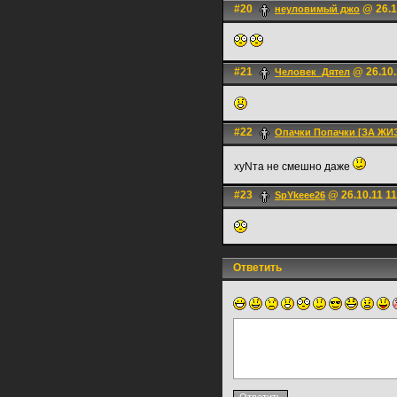
#20
@ 26.1
неуловимый джо
#21
@ 26.10.
Человек_Дятел
#22
Опачки Попачки [ЗА ЖИ
хуNта не смешно даже
#23
@ 26.10.11 11
SpYkeee26
Ответить