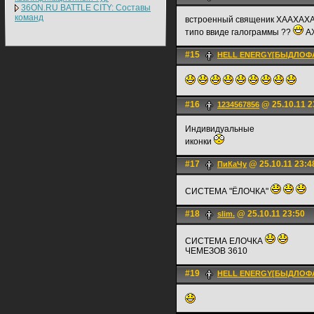
36ON.RU BATTLE CITY: Составы
команд
встроенный священик ХААХАХ
типо ввиде галограммы ??
А
#15
HELL ENERGY[БЫДЛОФ
#16
@ 25.10.11 2
1234567856
Индивидуальные
иконки
#17
@ 25.10.11 23:4
ПиКаЧу
СИСТЕМА "ЁЛОЧКА"
#18
@ 25.10.11 23:50
slim.
СИСТЕМА ЕЛОЧКА
ЧЕМЕЗОВ 3610
#19
HELL ENERGY[БЫДЛОФ