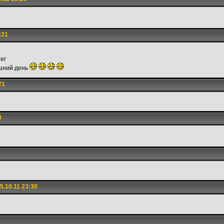
:21
ег
шний день
21
3
.10.11 23:30