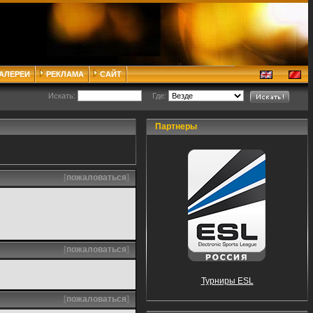
ГАЛЕРЕИ
РЕКЛАМА
САЙТ
Искать:
Где:
Партнеры
[
пожаловаться
]
[
пожаловаться
]
Турниры ESL
[
пожаловаться
]