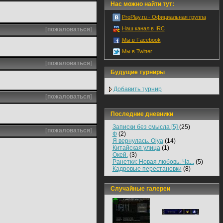
Нас можно найти тут:
ProPlay.ru - Официальная группа
Наш канал в IRC
[
пожаловаться
]
Мы в Facebook
Мы в Twitter
[
пожаловаться
]
Будущие турниры
Добавить турнир
[
пожаловаться
]
Последние дневники
Записки без смысла [5]
(25)
[
пожаловаться
]
Ф
(2)
Я вернулась. Olya
(14)
Китайская улица
(1)
Окей.
(3)
Ранетки: Новая любовь. Ча...
(5)
Кадровые перестановки
(8)
Случайные галереи