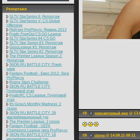
Репортажи
SLTV StarSeries 6: Репортаж
SLTV StarSeries V: CS Global
Offensive
Рейтинг ProPlay.ru: Январь 2013
Fnatic FragOut CS:GO League
SLTV StarSeries #4 CS:GO
SLTV Star Series #3: Репортаж
GosuLeague #3: Репортаж
SLTV Star Series #2: Репортаж
The Premier League Season 2:
Репортаж
36ON.RU BATTLE CITY: Плей-
офф
Fantasy Football - Евро 2012: Лига
ProPlay.ru
Rising Stars Challenge
36ON.RU BATTLE CITY:
Групповой этап
FnaticRC CS League: Групповой
этап
It's Gosu's Monthly Madness: 2
сезон
36ON.RU BATTLE CITY: 2й
#8
@ 13.0
невозмутимый джо
квалификационный тур
The Premier League: 2 cезон
Fantasy Football - UEFA
Champions League лига ProPlay.ru
36ON.RU BATTLE CITY: 1й
#9
@ 14.08.11 08:11
choya
квалификационный тур