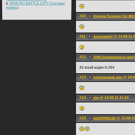
36ON.RU BATTLE CITY: Составы
команд
#10
Опачки Попачки [ЗА ЖИ
#11
@ 14.08.11 
Jey[madebl]
#12
SVIN [криминально жив]
#2 юзай кодек H.264
#13
@ 14.0
неуловимый джо
#14
@ 14.08.11 11:54
dgr
#15
@ 15.08.11
bHOPPERZ2H