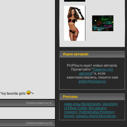
Ищем авторов!
ProPlay.ru ищет новых авторов.
Прочитайте "
Памятку для
авторов
" и, если
заинтересовались, пишите нам
editor@proplay.ru
e="my favorite girls
">
Реклама
[
пожаловаться
]
демо игры Borderlands
,
Vanishing
of Ethan Carter, the скачать
торрент
,
Hydrophobia Prophecy
torrent
,
скачать Agent бесплатно
[
пожаловаться
]