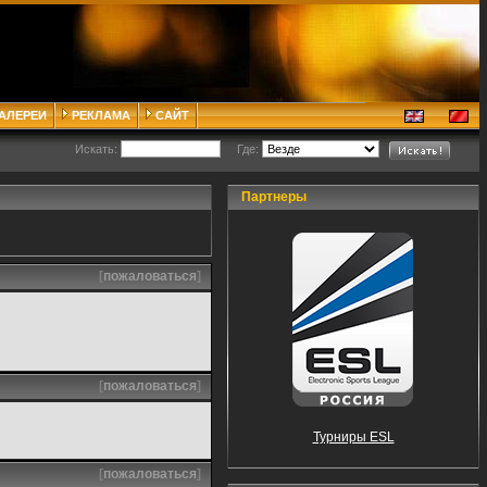
ГАЛЕРЕИ
РЕКЛАМА
САЙТ
Искать:
Где:
Партнеры
[
пожаловаться
]
[
пожаловаться
]
Турниры ESL
[
пожаловаться
]