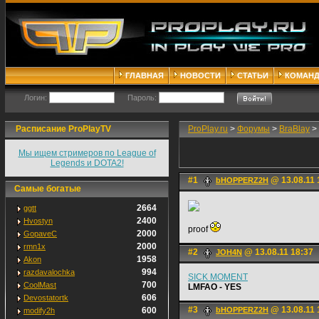
ГЛАВНАЯ
НОВОСТИ
СТАТЬИ
КОМАН
Логин:
Пароль:
Расписание ProPlayTV
ProPlay.ru
>
Форумы
>
BraBlay
>
Мы ищем стримеров по League of
Legends и DOTA2!
#1
@ 13.08.11 
bHOPPERZ2H
Самые богатые
2664
ggtt
2400
Hvostyn
proof
2000
GopaveC
2000
rmn1x
#2
@ 13.08.11 18:37
JOH4N
1958
Akon
994
razdavalochka
SICK MOMENT
700
CoolMast
LMFAO - YES
606
Devostatortk
#3
@ 13.08.11 
600
bHOPPERZ2H
modify2h