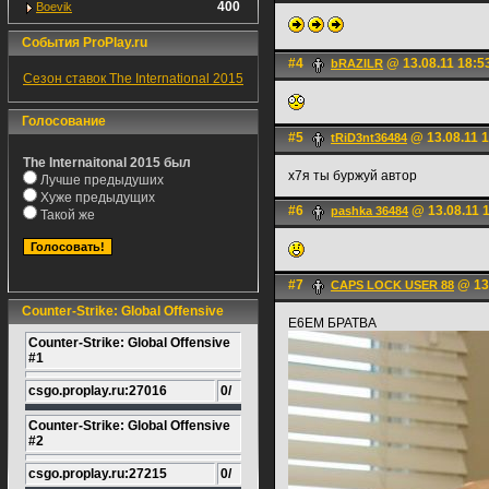
400
Boevik
События ProPlay.ru
#4
@ 13.08.11 18:5
bRAZILR
Сезон ставок The International 2015
Голосование
#5
@ 13.08.11 1
tRiD3nt36484
The Internaitonal 2015 был
х7я ты буржуй автор
Лучше предыдуших
Хуже предыдущих
#6
@ 13.08.11 
pashka 36484
Такой же
#7
@ 13.
CAPS LOCK USER 88
Counter-Strike: Global Offensive
Е6ЕМ БРАТВА
Counter-Strike: Global Offensive
#1
csgo.proplay.ru:27016
0/
Counter-Strike: Global Offensive
#2
csgo.proplay.ru:27215
0/