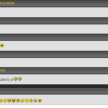
8.11 05:03
3:52
NAZAD O_O