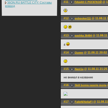
#11
@ 11
ПАЦАН С РОГАТКОЙ
36ON.RU BATTLE CITY: Составы
команд
#12
@ 11.08.11 
gobpoker111
#13
@ 11.08.11
pashka 36484
4
#14
@ 11.08.11 20:02
Queen
#15
@ 11.08.11 21:25
Nast1a
не вникал в название
#16
@
Skill bomja rasprig morja
#17
@ 11.08.11
FalleN[NellaF]