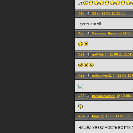
#7
#18
@ 11.08.11 21:33
2H
-хуч +хек в м5
#20
@ 11.08.
Человек_Дятел
#21
@ 11.08.11 21:4
gaHTuk
#22
@ 12.08.11 
gobpoker111
#23
@ 12.08.1
proTaekwondo
#24
@ 12.08.11 02:00
huge
НАШЁЛ УЯЗВИМОСТЬ ВО РТУ 