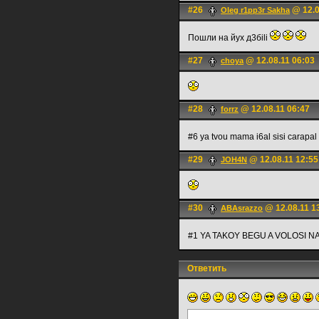
#26
@ 12.0
Oleg r1pp3r Sakha
Пошли на йух д3бili
#27
@ 12.08.11 06:03
choya
#28
@ 12.08.11 06:47
forrz
#6 ya tvou mama i6al sisi carapal
#29
@ 12.08.11 12:55
JOH4N
#30
@ 12.08.11 1
ABAsrazzo
#1 YA TAKOY BEGU A VOLOSI 
Ответить