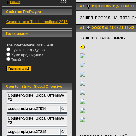
400
Boevik
#3
@ 11.08.11 
к0рн3шОнч1k
События ProPlay.ru
ЗАШЁЛ_ПОСРАЛ_НА_ПЯТАЧО
Сезон ставок The International 2015
#4
@ 11.08.11 19:42
ХОХОЛ
Голосование
ЗАШЕЛ ОСТАВИЛ ЭММКУ
The Internaitonal 2015 был
Лучше предыдуших
Хуже предыдущих
Такой же
Counter-Strike: Global Offensive
Counter-Strike: Global Offensive
#1
csgo.proplay.ru:27016
0/
Counter-Strike: Global Offensive
#2
csgo.proplay.ru:27215
0/