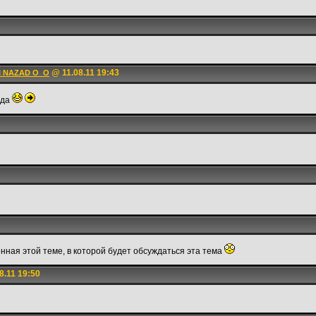
@ 11.08.11 19:43
I NAZAD O_O
еда
нная этой теме, в которой будет обсуждаться эта тема
8.11 19:50