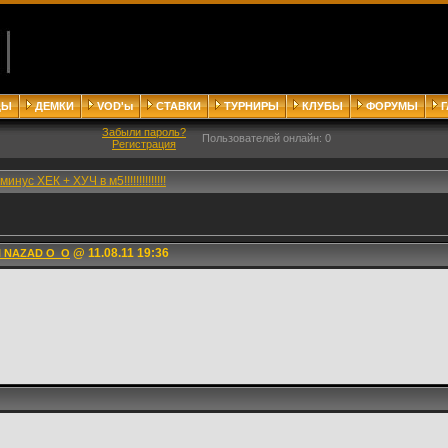
ДЫ
ДЕМКИ
VOD'ы
СТАВКИ
ТУРНИРЫ
КЛУБЫ
ФОРУМЫ
Забыли пароль?
Пользователей онлайн: 0
Регистрация
минус ХЕК + ХУЧ в м5!!!!!!!!!!!!!!
@ 11.08.11 19:36
I NAZAD O_O