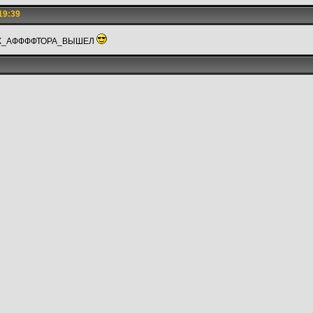
19:39
К_АФФФФТОРА_ВЫШЕЛ