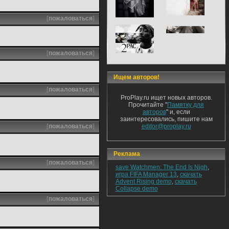
[
пожаловаться
]
[
пожаловаться
]
Ищем авторов!
[
пожаловаться
]
ProPlay.ru ищет новых авторов.
Прочитайте "
Памятку для
авторов
" и, если
заинтересовались, пишите нам
[
пожаловаться
]
editor@proplay.ru
Реклама
[
пожаловаться
]
save Watchmen: The End Is Nigh
,
игра FIFA Manager 13
,
скачать
Advent Rising demo
,
скачать
Collapse demo
[
пожаловаться
]