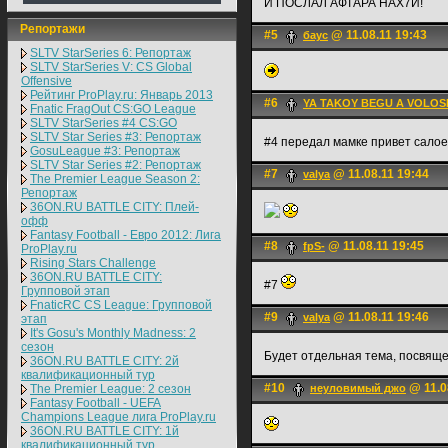
И ПОСЛАЛ АФТАРА НАХ7Й!
Репортажи
#5
@ 11.08.11 19:43
баус
SLTV StarSeries 6: Репортаж
SLTV StarSeries V: CS Global
Offensive
Рейтинг ProPlay.ru: Январь 2013
#6
YA TAKOY BEGU A VOLOS
Fnatic FragOut CS:GO League
SLTV StarSeries #4 CS:GO
SLTV Star Series #3: Репортаж
#4 передал мамке привет сало
GosuLeague #3: Репортаж
SLTV Star Series #2: Репортаж
#7
@ 11.08.11 19:44
valya
The Premier League Season 2:
Репортаж
36ON.RU BATTLE CITY: Плей-
офф
Fantasy Football - Евро 2012: Лига
#8
@ 11.08.11 19:45
fpS-
ProPlay.ru
Rising Stars Challenge
36ON.RU BATTLE CITY:
#7
Групповой этап
FnaticRC CS League: Групповой
#9
@ 11.08.11 19:46
valya
этап
It's Gosu's Monthly Madness: 2
сезон
Будет отдельная тема, посвяще
36ON.RU BATTLE CITY: 2й
квалификационный тур
#10
@ 11.0
The Premier League: 2 cезон
неуловимый джо
Fantasy Football - UEFA
Champions League лига ProPlay.ru
36ON.RU BATTLE CITY: 1й
квалификационный тур