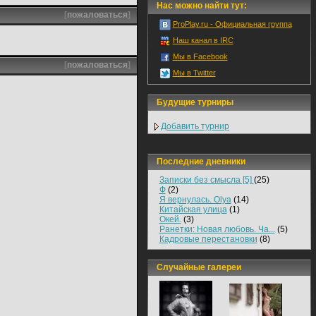
Нас можно найти тут:
[
пожаловаться
]
ProPlay.ru - Официальная группа
Наш канал в IRC
Мы в Facebook
[
пожаловаться
]
Мы в Twitter
Будущие турниры
Добавить турнир
Последние дневники
Записки без смысла [5]
(25)
Ф
(2)
Я вернулась. Olya
(14)
Китайская улица
(1)
Окей.
(3)
Ранетки: Новая любовь. Ча...
(5)
Кадровые перестановки
(8)
Случайные галереи