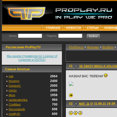
ГЛАВНАЯ
НОВОСТИ
СТАТЬИ
КОМАН
Логин:
Пароль:
Расписание ProPlayTV
ProPlay.ru
>
Форумы
>
BraBlay
>
Мы ищем стримеров по League of
Legends и DOTA2!
#1
YA TAKOY BEGU A VOLOS
Самые богатые
2664
НА36АЛ ВАС ТЮЛЕНИ
ggtt
2400
Hvostyn
2000
GopaveC
2000
rmn1x
1958
Akon
994
razdavalochka
#2
@ 11.08.11 19:39
NST_11
700
CoolMast
606
Devostatortk
600
modify2h