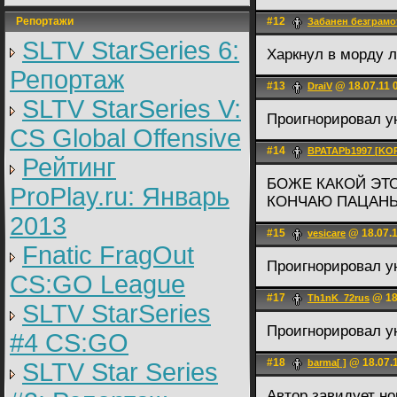
Репортажи
#12
Забанен безграм
SLTV StarSeries 6:
Харкнул в морду 
Репортаж
#13
@ 18.07.11 
DraiV
SLTV StarSeries V:
Проигнорировал у
CS Global Offensive
#14
BPATAPb1997 [KOP
Рейтинг
БОЖЕ КАКОЙ ЭТО
ProPlay.ru: Январь
КОНЧАЮ ПАЦАН
2013
#15
@ 18.07.1
vesicare
Fnatic FragOut
Проигнорировал у
CS:GO League
#17
@ 18
Th1nK_72rus
SLTV StarSeries
Проигнорировал у
#4 CS:GO
#18
@ 18.07.1
barma[ ]
SLTV Star Series
Автор завидует н