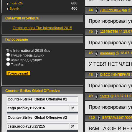
600
modify2h
400
Boevik
#4
@ 
ДЖЕРМОЛЬЕДЖ
События ProPlay.ru
Проигнорировал у
Сезон ставок The International 2015
#5
@ 18.07
1234567856
Голосование
Проигнорировал у
The Internaitonal 2015 был
#6
@ 18.07.1
mannnny
Лучше предыдуших
Хуже предыдущих
У ТЕБЯ НЕТ ЧЛЕ
Такой же
#8
@
DISCO [ИМПЕРИЯ]
Проигнорировал у
Counter-Strike: Global Offensive
#9
@ 18.07.11 0
Steff1
Counter-Strike: Global Offensive #1
Проигнорировал у
csgo.proplay.ru:27016
0/
Counter-Strike: Global Offensive #2
#10
BPATAPb1997 [KOP
csgo.proplay.ru:27215
0/
ВАМ ТАКОЕ И НЕ