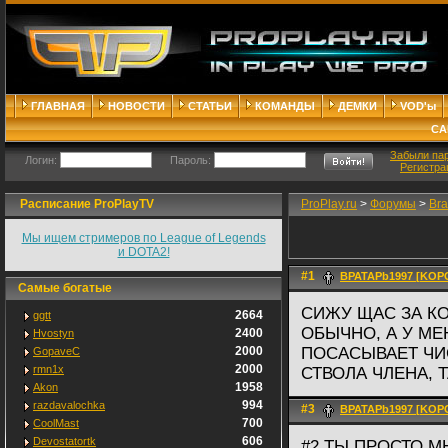
ГЛАВНАЯ
НОВОСТИ
СТАТЬИ
КОМАНДЫ
ДЕМКИ
VOD'ы
СА
Забыли па
Логин:
Пароль:
Регистра
Расписание ProPlayTV
ProPlay.ru
>
Форумы
>
Bra
Мы ищем стримеров по League of Legends
и DOTA2!
#1
BPATAPb1997 [KOPO
Самые богатые
СИЖУ ЩАС ЗА К
2664
ggtt
ОБЫЧНО, А У МЕ
2400
Hvostyn
2000
ПОСАСЫВАЕТ ЧИС
GopaveC
2000
rmn1x
СТВОЛА ЧЛЕНА, 
1958
Akon
994
razdavalochka
#3
BPATAPb1997 [KOPO
700
CoolMast
606
Devostatortk
#2 ТЫ ПРОСТО 