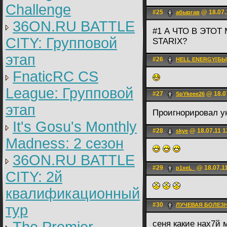
Challenge
#25
@ 18.07.
абыргав
36ON.RU BATTLE
#1 А ЧТО В ЭТО
CITY: Групповой
STARIX?
этап
#26
HELL ENERGY[Б
FnaticRC CS
League: Групповой
#27
@ 18.07
SpYkeee26
этап
Проигнорировал у
It's Gosu's Monthly
#28
@ 18.07.11 1
skye
Madness: 2 сезон
36ON.RU BATTLE
#29
@ 18.07.11
p1xeL_
CITY: 2й
квалификационный
#30
ЛУЧЕВАЯ БОЛЕЗНЬ
тур
сеня какие нах7й