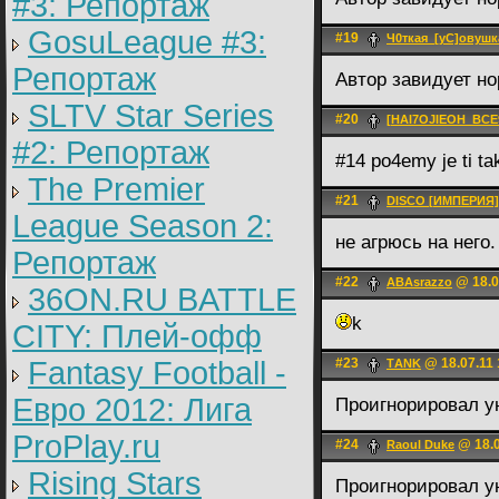
#3: Репортаж
GosuLeague #3:
#19
Ч0ткая_[уС]овушк
Репортаж
Автор завидует 
SLTV Star Series
#20
[HAI7OJIEOH_BCE
#2: Репортаж
#14 po4emy je ti t
The Premier
#21
DISCO [ИМПЕРИЯ]
League Season 2:
не агрюсь на него.
Репортаж
#22
@ 18.0
ABAsrazzo
36ON.RU BATTLE
k
CITY: Плей-офф
Fantasy Football -
#23
@ 18.07.11 
ТANK
Евро 2012: Лига
Проигнорировал у
ProPlay.ru
#24
@ 18.0
Raoul Duke
Rising Stars
Проигнорировал ун