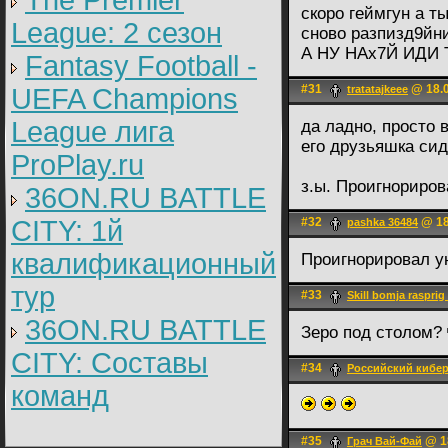
The Premier
скоро геймгун а 
League: 2 cезон
сново разпизд9йни
А НУ НАх7Й ИДИ
Fantasy Football -
#31
@ 18.0
UEFA Champions
tratatajkeee
League лига
да ладно, просто 
его друзьяшка сид
ProPlay.ru
з.ы. Проигнориров
36ON.RU BATTLE
CITY: 1й
#32
@ 18
pashka 36484
квалификационный
Проигнорировал у
тур
#33
Skill bomja rasprig
36ON.RU BATTLE
Зеро под столом?
CITY: Составы
#34
Российский кибе
команд
#35
@ 18
Грач Вай-Фай