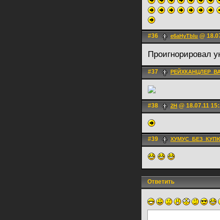
#36
@ 18.07
e6aHyTbIu
Проигнорировал у
#37
РЕЙХКАНЦЛЕР_ВА
#38
@ 18.07.11 15
2H
#39
ХУМУС_БЕЗ_КУП
Ответить