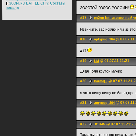
36ON.RU BATTLE CITY: Составы
команд
ЗОЛОТОЙ ГОЛОС РОССИИ!
#17
neXen [пятикопеечный ч
Извините, вас исключили из это
#18
@ 07.07.11 
aptypuq_364
#17
#19
@ 07.07.11 21:21
LM
Дядя Толя крутой мужик
#20
@ 07.07.11 21:2
barma[ ]
я чото пишу пишу не банят,про
#21
@ 07.07.11 
aptypuq_364
#22
@ 07.07.11 21:23
JOH4N
Там аккуратно надо писать, что