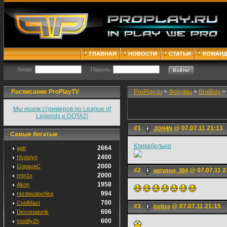
ГЛАВНАЯ
НОВОСТИ
СТАТЬИ
КОМАН
Логин:
Пароль:
Расписание ProPlayTV
ProPlay.ru
>
Форумы
>
BraBlay
>
Мы ищем стримеров по League of
Legends и DOTA2!
#1
@ 07.07.11 21:13
JOH4N
Самые богатые
Кликабельно
2664
ggtt
2400
Hvostyn
2000
GopaveC
#2
@ 07.07.11 2
aptypuq_364
2000
rmn1x
1958
Akon
994
razdavalochka
700
CoolMast
#3
@ 07.07.11 21:15
holtze
606
Devostatortk
600
modify2h