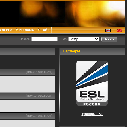
ГАЛЕРЕИ
РЕКЛАМА
САЙТ
Искать:
Где:
Партнеры
[
пожаловаться
]
[
пожаловаться
]
Турниры ESL
[
пожаловаться
]