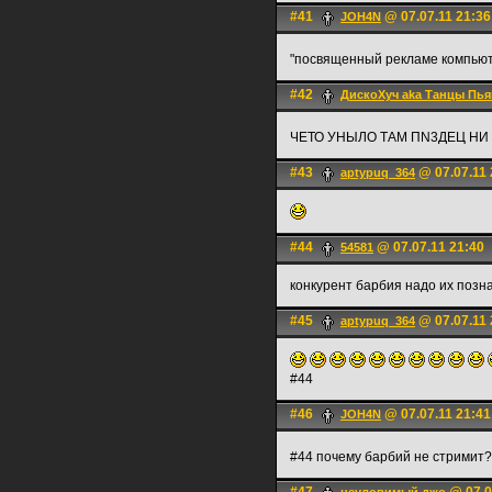
#41
@ 07.07.11 21:36
JOH4N
"посвященный рекламе компьюте
#42
ДискоХуч aka Танцы Пья
ЧЕТО УНЫЛО ТАМ ПN3ДЕЦ НИ
#43
@ 07.07.11 
aptypuq_364
#44
@ 07.07.11 21:40
54581
конкурент барбия надо их позн
#45
@ 07.07.11 
aptypuq_364
#44
#46
@ 07.07.11 21:41
JOH4N
#44 почему барбий не стримит