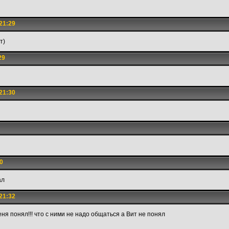
21:29
ют)
29
21:30
0
ал
21:32
меня понял!!! что с ними не надо общаться а Вит не понял