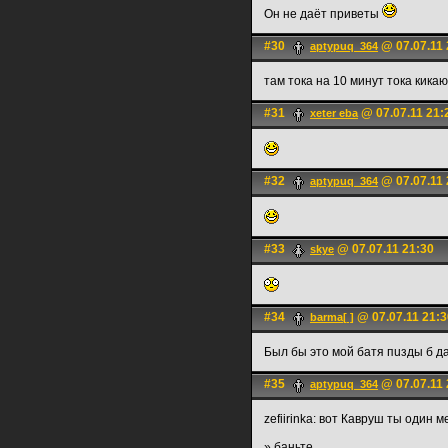
Он не даёт приветы
#30
@ 07.07.11 
aptypuq_364
там тока на 10 минут тока кика
#31
@ 07.07.11 21:
xeter eba
#32
@ 07.07.11 
aptypuq_364
#33
@ 07.07.11 21:30
skye
#34
@ 07.07.11 21:3
barma[ ]
Был бы это мой батя пuзды б д
#35
@ 07.07.11 
aptypuq_364
zefiirinka: вот Кавруш ты один 
» баньте