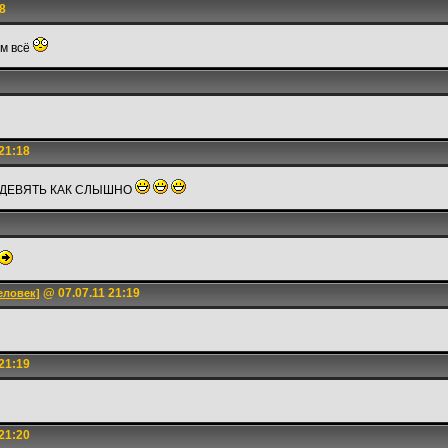
8
рм всё
21:18
 ДЕВЯТЬ КАК СЛЫШНО
@ 07.07.11 21:19
еловек]
21:19
21:20