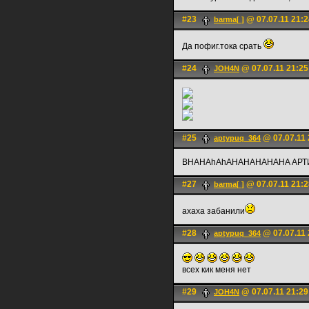
#23
@ 07.07.11 21:2
barma[ ]
Да пофиг.тока срать
#24
@ 07.07.11 21:25
JOH4N
#25
@ 07.07.11 
aptypuq_364
BHAHAhAhAHAHAHAHAHA АРТ
#27
@ 07.07.11 21:2
barma[ ]
ахаха забанили
#28
@ 07.07.11 
aptypuq_364
всех кик меня нет
#29
@ 07.07.11 21:29
JOH4N