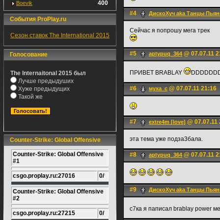
400
Boevik
#4
ДискоХуч aka Танцы Пьян
События ProPlay.ru
Сейчас я попрошу мега трек
Сезон ставок The International 2015
#5
@ 07.07.11 2
aptypuq_364
Голосование
ПРИВЕТ BRABLAY
DDDDDD
The Internaitonal 2015 был
Лучше предыдуших
#6
@ 07.07.11 21:16
Хуже предыдущих
муха_с
Такой же
#7
@ 07.07.11 
extre4m [love]
эта тема уже подза3бала.
Counter-Strike: Global Offensive
Counter-Strike: Global Offensive
#8
@ 07.07.11 2
aptypuq_364
#1
csgo.proplay.ru:27016
0/
#9
ДискоХуч aka Танцы Пьян
Counter-Strike: Global Offensive
#2
с7ка я паписал brablay power 
csgo.proplay.ru:27215
0/