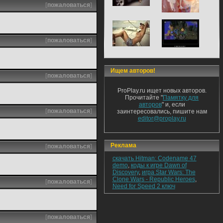
[
пожаловаться
]
[
пожаловаться
]
Ищем авторов!
[
пожаловаться
]
ProPlay.ru ищет новых авторов.
Прочитайте "
Памятку для
авторов
" и, если
[
пожаловаться
]
заинтересовались, пишите нам
editor@proplay.ru
Реклама
[
пожаловаться
]
скачать Hitman: Codename 47
demo
,
коды к игре Dawn of
Discovery
,
игра Star Wars: The
Clone Wars - Republic Heroes
,
[
пожаловаться
]
Need for Speed 2 ключ
[
пожаловаться
]