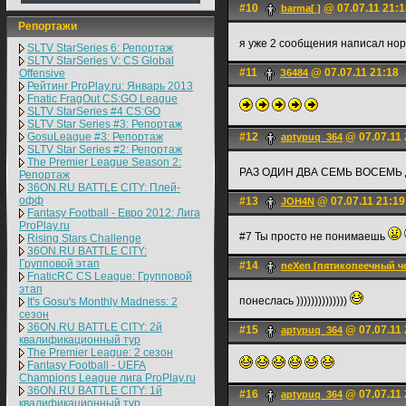
#10
@ 07.07.11 21:1
barma[ ]
Репортажи
я уже 2 сообщения написал но
SLTV StarSeries 6: Репортаж
SLTV StarSeries V: CS Global
#11
@ 07.07.11 21:18
Offensive
З6484
Рейтинг ProPlay.ru: Январь 2013
Fnatic FragOut CS:GO League
SLTV StarSeries #4 CS:GO
SLTV Star Series #3: Репортаж
GosuLeague #3: Репортаж
#12
@ 07.07.11 
aptypuq_364
SLTV Star Series #2: Репортаж
The Premier League Season 2:
РАЗ ОДИН ДВА СЕМЬ ВОСЕМЬ
Репортаж
36ON.RU BATTLE CITY: Плей-
офф
#13
@ 07.07.11 21:19
JOH4N
Fantasy Football - Евро 2012: Лига
ProPlay.ru
#7 Ты просто не понимаешь
Rising Stars Challenge
36ON.RU BATTLE CITY:
Групповой этап
#14
neXen [пятикопеечный ч
FnaticRC CS League: Групповой
этап
понеслась ))))))))))))))
It's Gosu's Monthly Madness: 2
сезон
36ON.RU BATTLE CITY: 2й
#15
@ 07.07.11 
aptypuq_364
квалификационный тур
The Premier League: 2 cезон
Fantasy Football - UEFA
Champions League лига ProPlay.ru
36ON.RU BATTLE CITY: 1й
#16
@ 07.07.11 
aptypuq_364
квалификационный тур