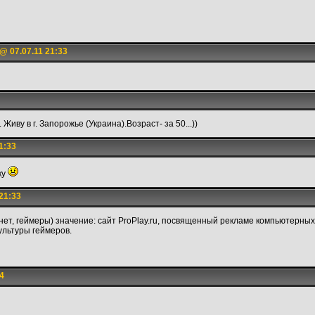
@ 07.07.11 21:33
иву в г. Запорожье (Украина).Возраст- за 50...))
1:33
ку
21:33
нтернет, геймеры) значение: сайт ProPlay.ru, посвященный рекламе компьютерны
культуры геймеров.
4