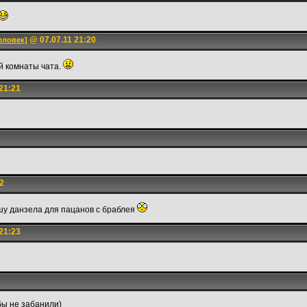
@ 07.07.11 21:20
еловек]
й комнаты чата.
21:21
2
шу данзела для пацанов с браблея
21:23
бы не забанили)