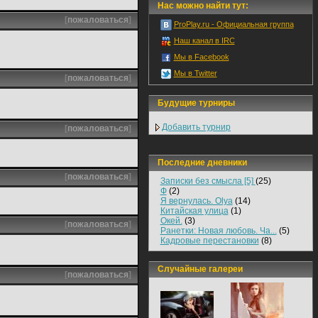
Нас можно найти тут:
[
пожаловаться
]
ProPlay.ru - Официальная группа
Наш канал в IRC
Мы в Facebook
Мы в Twitter
[
пожаловаться
]
Будущие турниры
Добавить турнир
[
пожаловаться
]
Последние дневники
[
пожаловаться
]
Записки без смысла [5]
(25)
Ф
(2)
Я вернулась. Olya
(14)
Китайская улица
(1)
Окей.
(3)
[
пожаловаться
]
Ранетки: Новая любовь. Ча...
(5)
Кадровые перестановки
(8)
Случайные галереи
[
пожаловаться
]