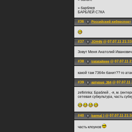
» барблея
БАРБЛЕЙ С7КА
#36
Российский киберспорт
#37
@ 07.07.11 21:33
JOH4N
Зовут Меня Анатолий Иванович. Ж
#38
@ 07.07.11 2
tratatajkeee
какой там 7364н банит?? го ата
#39
@ 07.07.11 
aptypuq_364
zefiirinka: Браблей , -я, м. (и
сетевая субкультура, часть суб
#40
@ 07.07.11 21:3
barma[ ]
часть клоунов