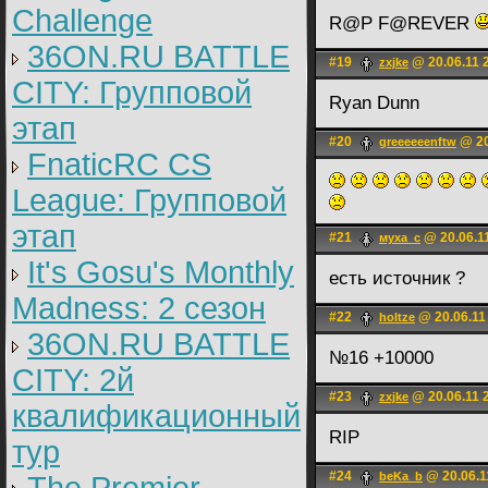
Challenge
R@P F@REVER
36ON.RU BATTLE
#19
@ 20.06.11 
zxjke
CITY: Групповой
Ryan Dunn
этап
#20
@ 20
greeeeeenftw
FnaticRC CS
League: Групповой
этап
#21
@ 20.06.1
муха_с
It's Gosu's Monthly
есть источник ?
Madness: 2 сезон
#22
@ 20.06.11
holtze
36ON.RU BATTLE
№16 +10000
CITY: 2й
#23
@ 20.06.11 
zxjke
квалификационный
RIP
тур
#24
@ 20.06.1
beKa_b