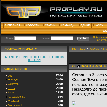
ГЛАВНАЯ
НОВОСТИ
СТАТЬИ
КОМАНДЫ
ДЕМКИ
VOD'ы
СА
Забыли па
Логин:
Пароль:
Регистра
Расписание ProPlayTV
ProPlay.ru
>
Форумы
>
Br
Мы ищем стримеров по League of Legends
и DOTA2!
#1
@ 20.06.11
beKa_b
Самые богатые
Сегодня в 3 часа 
2664
ggtt
Goshen Township п
2400
Hvostyn
2000
неизвестно. В рез
GopaveC
2000
rmn1x
Незадолго до про
1958
Akon
фото, где он выпи
994
razdavalochka
700
CoolMast
606
Devostatortk