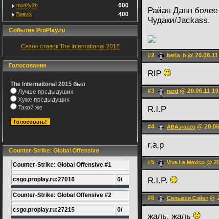
600
modify2h
Райан Данн более
400
Boevik
Чудаки/Jackass.
События ProPlay.ru
Сезон ставок The International 2015
#2
@ 20.06.11
beKa_b
Голосование
RIP
The Internaitonal 2015 был
#3
@ 20.06.11 19
nzrd
Лучше предыдуших
Хуже предыдущих
Такой же
R.I.P
#4
@ 20.06
ABAsrazzo
r.a.p
Counter-Strike: Global Offensive
#5
@ 20
Viva La Mexico
Counter-Strike: Global Offensive #1
csgo.proplay.ru:27016
0/
R.I.P.
Counter-Strike: Global Offensive #2
#6
@ 2
Сильвия Сэйнт
csgo.proplay.ru:27215
0/
жаль, жаль