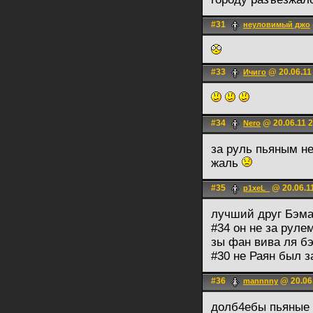
#31
неуловимый джо
#33
@ 20.06.11
Ичиго
#34
@ 20.06.11 2
Nero
за руль пьяным не
жаль
#35
@ 20.06.1
p1xeL_
лучший друг Бэм
#34 он не за рулем
зы фан вива ля б
#30 не Раян был з
#36
@ 20.06.
mannnny
долб4ебы пьяные