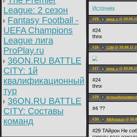
The Premier
League: 2 cезон
Источник
Fantasy Football -
#25
@ 20.06.1
муха_с
UEFA Champions
#24
thnx
League лига
#26
@ 20.06.11 2
ProPlay.ru
CSM
36ON.RU BATTLE
CITY: 1й
#27
@ 20.06.1
муха_с
квалификационный
#24
thnx
тур
#29
игорьебатьтявр
36ON.RU BATTLE
#4 ??
CITY: Составы
команд
#30
@ 20.0
ABAsrazzo
#29 ТАйрон Не со
городу разъезжал