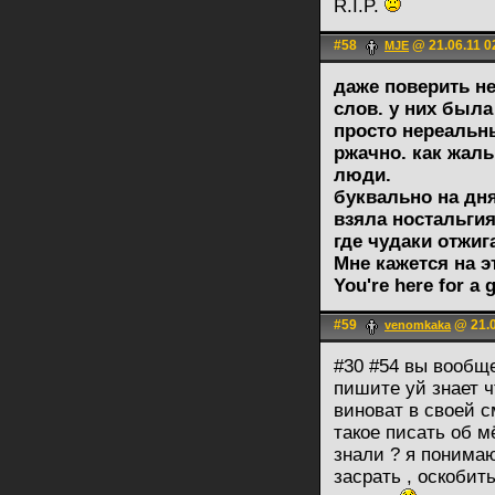
R.I.P.
#58
@ 21.06.11 0
MJE
даже поверить не
слов. у них была
просто нереальн
ржачно. как жаль
люди.
буквально на дня
взяла ностальги
где чудаки отжиг
Мне кажется на э
You're here for a 
#59
@ 21.0
venomkaka
#30 #54 вы вообщ
пишите уй знает ч
виноват в своей с
такое писать об м
знали ? я понимаю 
засрать , оскобит