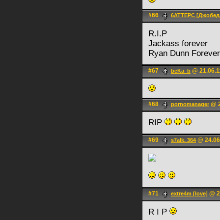
#66
6ATTEPC [Джобед
R.I.P
Jackass forever
Ryan Dunn Forever
#67
@ 21.06.1
beKa_b
#68
@ 2
pornomanager
RIP
#69
@ 24.06
s7alk. 364
#71
@ 24
extre4m [love]
R I P