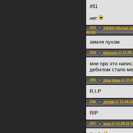
#51
нет
#53
AR4ER [Michael Ja
02:23
земля пухом
#54
@ 21.06.
b0nd.cfg
мне про это напис
дебилом стало ме
#55
@ 21.0
Sima Volan
R.I.P
#56
@ 21.06.11
JOH4N
RIP
#57
@ 21.06.11 0
skye