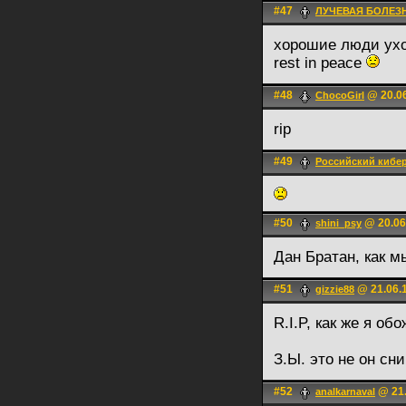
#47
ЛУЧЕВАЯ БОЛЕЗНЬ
хорошие люди ух
rest in peace
#48
@ 20.06
ChocoGirl
rip
#49
Российский кибе
#50
@ 20.06
shini_psy
Дан Братан, как м
#51
@ 21.06.1
gizzie88
R.I.P, как же я об
З.Ы. это не он с
#52
@ 21.
analkarnaval