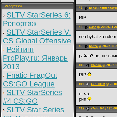
Репортажи
#7
neXen [пятикопееч
SLTV StarSeries 6:
RIP
Репортаж
#8
@ 20.06.11 2
clash
SLTV StarSeries V:
neh byhat za rulem
CS Global Offensive
#9
@ 20.06.11 
holtze
Рейтинг
райан? не, не сл
ProPlay.ru: Январь
2013
#10
@ 20.06.1
Chiome
Fnatic FragOut
RIP
CS:GO League
#11
@ 20.06
AZZ_KIKR
SLTV StarSeries
гг, чо.
рип
#4 CS:GO
SLTV Star Series
#12
@ 20.06
s7alk. 364