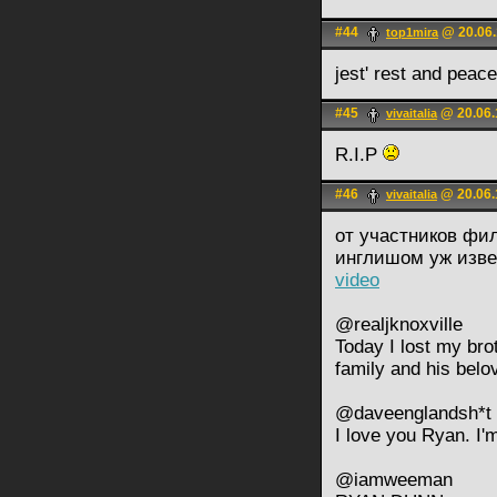
#44
@ 20.06.
top1mira
jest' rest and peace
#45
@ 20.06.
vivaitalia
R.I.P
#46
@ 20.06.
vivaitalia
от участников филь
инглишом уж изве
video
@realjknoxville
Today I lost my bro
family and his belo
@daveenglandsh*t
I love you Ryan. I
@iamweeman