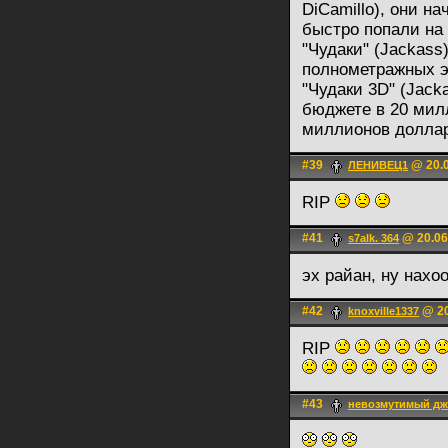
DiCamillo), они н
быстро попали на 
"Чудаки" (Jackass
полнометражных э
"Чудаки 3D" (Jack
бюджете в 20 мил
миллионов доллар
#39
@ 20.0
ЛЕНИВЕЦ1
RIP
#41
@ 20.06
s7alk. 364
эх райан, ну нах
#42
@ 20
knoxville1337
RIP
#43
невозмутимый д