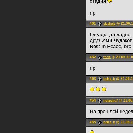
стадия
rip
#61
@ 21.06.1
vlzdraiv
блеадь, да ладно,
друзьями Чудаков
Rest In Peace, bro.
#62
@ 21.06.11 0
forrz
rip
#63
@ 21.06.1
beKa_b
#64
@ 21.06.
notactic7
На прошлой недел
#65
@ 21.06.1
beKa_b