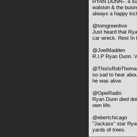
RYAN DUNN-- a su
walston & the busi
always a happy kic
@tomgreenlive
Just heard that Rya
car wreck. Rest In
@JoelMadden
R.I.P Ryan Dunn. 
@ThisIsRobThoma
so sad to hear about
he was alive.
@OpieRadio
Ryan Dunn died doin
own life.
@ebertchicago
"Jackass" star Rya
yards of trees.