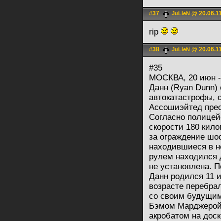
#37
@ 20.06.11
JuLieN
rip
#38
@ 20.06.11
JuLieN
#35
МОСКВА, 20 июн -
Данн (Ryan Dunn)
автокатастрофы, 
Ассошиэйтед прес
Согласно полицей
скорости 180 кило
за ограждение шос
находившиеся в не
рулем находился Д
не установлена. П
Данн родился 11 и
возрасте перебра
со своим будущим
Бэмом Марджерой 
акробатом на дос