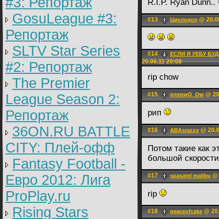
#3: Репортаж
R.I.P. Ryan Dunn..
GosuLeague #3:
#13
@ 20.06
Циклодол
Репортаж
SLTV Star Series
#14
ЕСЛИ Я УЕБУ БУД
20.06.11 20:08
#2: Репортаж
rip chow
The Premier
#15
@ 20
League Season 2:
intenwO_Ow
Репортаж
рип
36ON.RU BATTLE
#16
@ 20.0
ABAsrazzo
CITY: Плей-офф
Потом такие как э
большой скорости
Fantasy Football -
Евро 2012: Лига
#17
@ 
spasatel malibu
ProPlay.ru
rip
Rising Stars
#18
@ 20.
peaceofcake