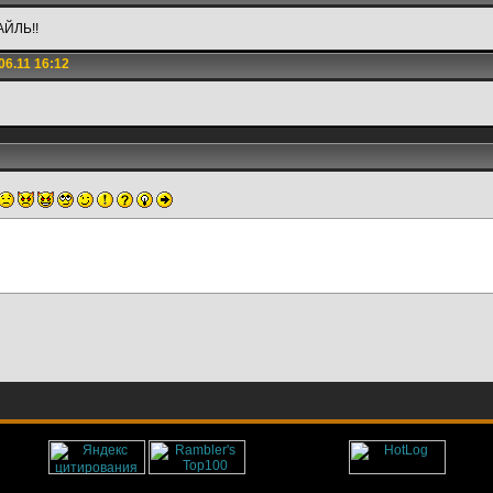
АЙЛЬ!!
06.11 16:12