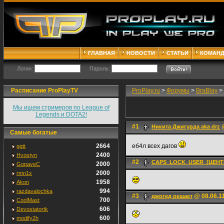
ГЛАВНАЯ
НОВОСТИ
СТАТЬИ
КОМАН
Логин:
Пароль:
Расписание ProPlayTV
ProPlay.ru
>
Форумы
>
BraBlay
>
Мы ищем стримеров по League of
Legends и DOTA2!
#1
@
Никита Джигурда aka drz
Самые богатые
2664
еб4л всех дагов
ggtt
2400
Hvostyn
#2
CAPS_LOCK_USER_[ЦЕН
2000
GopaveC
2000
rmn1x
1958
Akon
994
razdavalochka
#3
@ 08.06.11
джогед решает
700
CoolMast
606
Devostatortk
600
modify2h