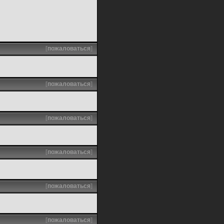
[
пожаловаться
]
[
пожаловаться
]
[
пожаловаться
]
[
пожаловаться
]
[
пожаловаться
]
[
пожаловаться
]