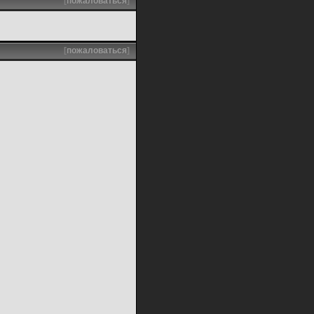
[
пожаловаться
]
[
пожаловаться
]