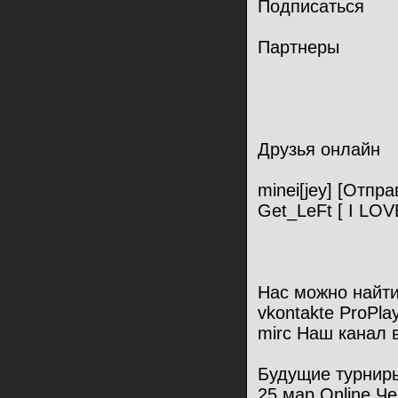
Подписаться
Партнеры
Друзья онлайн
minei[jey] [Отпр
Get_LeFt [ I LO
Нас можно найти
vkontakte ProPla
mirc Наш канал 
Будущие турнир
25 мар Online Ч