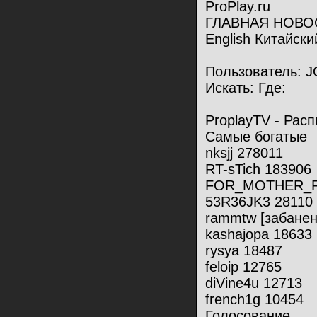
ProPlay.ru
ГЛАВНАЯ НОВО
English Китайски
Пользователь: J
Искать: Где:
ProplayTV - Рас
Самые богатые
nksjj 278011
RT-sTich 183906
FOR_MOTHER_R
53R36JK3 28110
rammtw [забанен
kashajopa 18633
rysya 18487
feloip 12765
diVine4u 12713
french1g 10454
Голосование