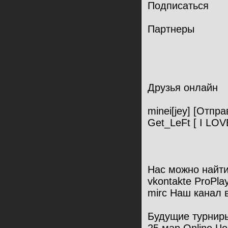
Подписаться
Партнеры
Друзья онлайн
minei[jey] [Отпр
Get_LeFt [ I LO
Нас можно найти
vkontakte ProPla
mirc Наш канал 
Будущие турнир