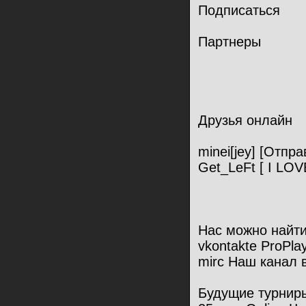
Подписаться
Партнеры
Друзья онлайн
minei[jey] [Отпр
Get_LeFt [ I LO
Нас можно найти
vkontakte ProPla
mirc Наш канал 
Будущие турнир