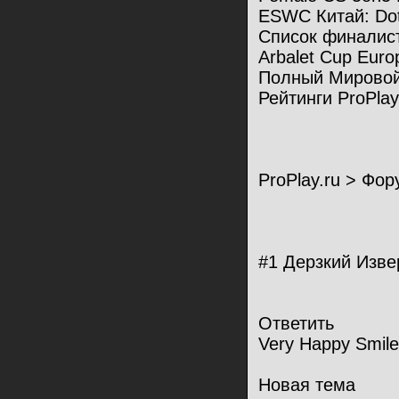
ESWC Китай: Do
Список финалис
Arbalet Cup Europ
Полный Мировой
Рейтинги ProPlay
ProPlay.ru > Фор
#1 Дерзкий Изве
Ответить
Very Happy Smile
Новая тема