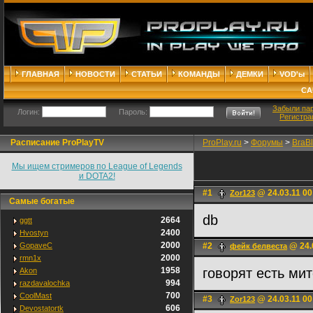
ГЛАВНАЯ
НОВОСТИ
СТАТЬИ
КОМАНДЫ
ДЕМКИ
VOD'ы
СА
Забыли па
Логин:
Пароль:
Регистра
Расписание ProPlayTV
ProPlay.ru
>
Форумы
>
BraB
Мы ищем стримеров по League of Legends
и DOTA2!
#1
@ 24.03.11 00
Zor123
Самые богатые
db
2664
ggtt
2400
Hvostyn
2000
GopaveC
#2
@ 24.
фейк белвеста
2000
rmn1x
1958
говорят есть мит
Akon
994
razdavalochka
700
CoolMast
#3
@ 24.03.11 00
Zor123
606
Devostatortk