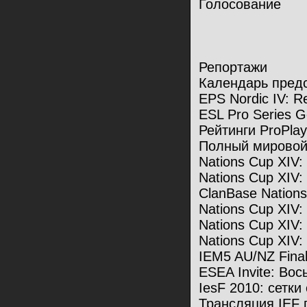
Голосование
Репортажи
Календарь пред
EPS Nordic IV: R
ESL Pro Series 
Рейтинги ProPlay
Полный мировой
Nations Cup XIV
Nations Cup XIV
ClanBase Nation
Nations Cup XIV:
Nations Cup XIV
Nations Cup XIV
IEM5 AU/NZ Final
ESEA Invite: Вос
IesF 2010: сетки
Трансляция IEF 