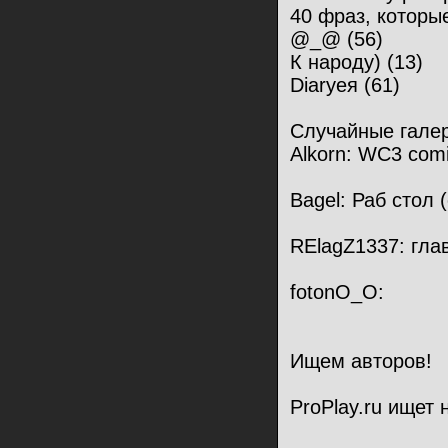
40 фраз, которые
@_@ (56)
К народу) (13)
Diaryея (61)
Случайные гале
Alkorn: WC3 comi
Bagel: Раб стол 
RElagZ1337: гла
fotonO_O:
Ищем авторов!
ProPlay.ru ищет 