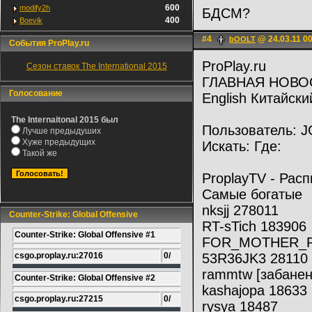
600
modify2h
БДСМ?
400
Boevik
#4
@ 24.03.11 0
bOOLT
События ProPlay.ru
ProPlay.ru
Сезон ставок The International 2015
ГЛАВНАЯ НОВО
Голосование
English Китайски
The Internaitonal 2015 был
Пользователь: J
Лучше предыдуших
Хуже предыдущих
Искать: Где:
Такой же
ProplayTV - Рас
Самые богатые
nksjj 278011
Counter-Strike: Global Offensive
RT-sTich 183906
Counter-Strike: Global Offensive #1
FOR_MOTHER_R
csgo.proplay.ru:27016
0/
53R36JK3 28110
rammtw [забанен
Counter-Strike: Global Offensive #2
kashajopa 18633
csgo.proplay.ru:27215
0/
rysya 18487