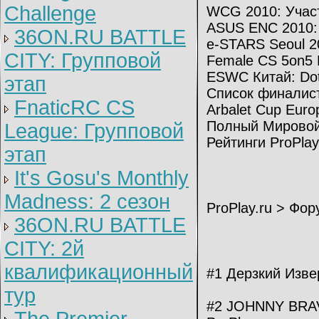
Challenge
WCG 2010: Учас
ASUS ENC 2010: 
36ON.RU BATTLE
e-STARS Seoul 2
CITY: Групповой
Female CS 5on5 
ESWC Китай: Do
этап
Список финалис
FnaticRC CS
Arbalet Cup Europ
Полный Мировой
League: Групповой
Рейтинги ProPlay
этап
It's Gosu's Monthly
Madness: 2 сезон
ProPlay.ru > Фор
36ON.RU BATTLE
CITY: 2й
квалификационный
#1 Дерзкий Изве
тур
#2 JОHNNY BRAV