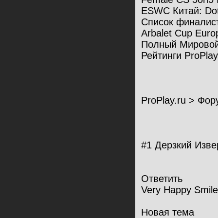
ESWC Китай: Do
Список финалис
Arbalet Cup Europ
Полный Мировой
Рейтинги ProPlay
ProPlay.ru > Фор
#1 Дерзкий Изве
Ответить
Very Happy Smile
Новая тема