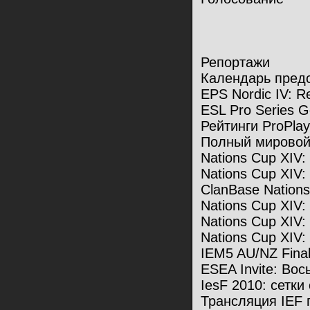
Репортажи
Календарь пред
EPS Nordic IV: R
ESL Pro Series 
Рейтинги ProPlay
Полный мировой
Nations Cup XIV
Nations Cup XIV
ClanBase Nation
Nations Cup XIV:
Nations Cup XIV
Nations Cup XIV
IEM5 AU/NZ Final
ESEA Invite: Вос
IesF 2010: сетки
Трансляция IEF 