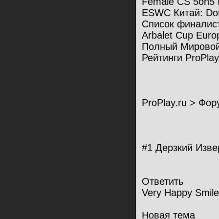
Female CS 5on5 
ESWC Китай: Do
Список финалис
Arbalet Cup Europ
Полный Мировой
Рейтинги ProPlay
ProPlay.ru > Фор
#1 Дерзкий Изве
Ответить
Very Happy Smile
Новая тема