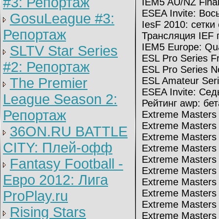
#3: Репортаж
IEM5 AU/NZ Final
ESEA Invite: Вос
GosuLeague #3:
IesF 2010: сетки
Репортаж
Трансляция IEF 
IEM5 Europe: Qu
SLTV Star Series
ESL Pro Series F
#2: Репортаж
ESL Pro Series N
The Premier
ESL Amateur Seri
ESEA Invite: Се
League Season 2:
Рейтинг awp: бе
Репортаж
Extreme Masters
Extreme Masters
36ON.RU BATTLE
Extreme Masters
CITY: Плей-офф
Extreme Masters
Extreme Masters
Fantasy Football -
Extreme Masters
Евро 2012: Лига
Extreme Masters 5
Extreme Masters
ProPlay.ru
Extreme Masters
Rising Stars
Extreme Masters