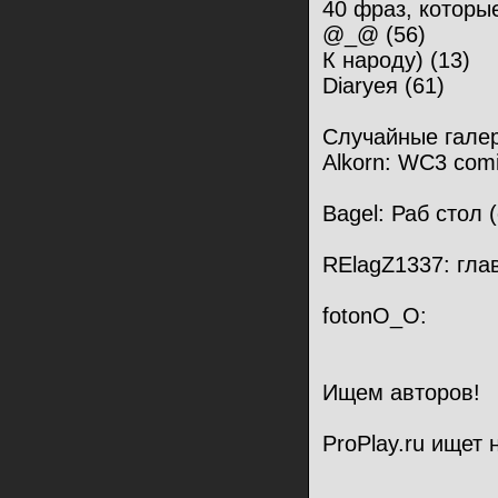
40 фраз, которые
@_@ (56)
К народу) (13)
Diaryея (61)
Случайные гале
Alkorn: WC3 comi
Bagel: Раб стол 
RElagZ1337: гла
fotonO_O:
Ищем авторов!
ProPlay.ru ищет 