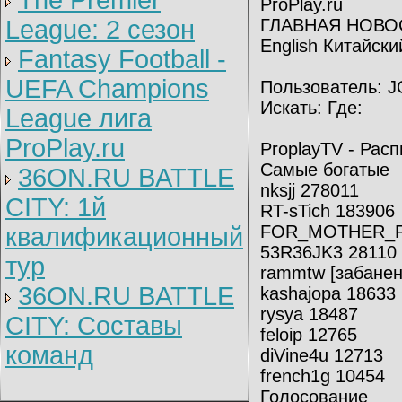
The Premier
ProPlay.ru
League: 2 cезон
ГЛАВНАЯ НОВО
English Китайски
Fantasy Football -
UEFA Champions
Пользователь: J
Искать: Где:
League лига
ProPlay.ru
ProplayTV - Рас
Самые богатые
36ON.RU BATTLE
nksjj 278011
CITY: 1й
RT-sTich 183906
FOR_MOTHER_R
квалификационный
53R36JK3 28110
тур
rammtw [забанен
36ON.RU BATTLE
kashajopa 18633
rysya 18487
CITY: Составы
feloip 12765
команд
diVine4u 12713
french1g 10454
Голосование