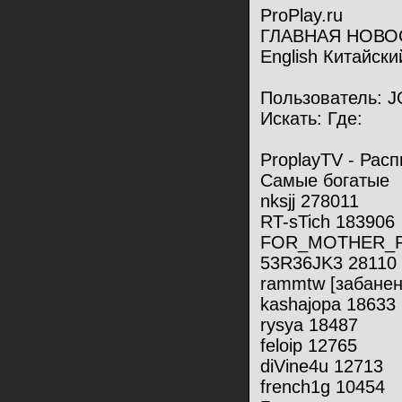
ProPlay.ru
ГЛАВНАЯ НОВО
English Китайски
Пользователь: J
Искать: Где:
ProplayTV - Рас
Самые богатые
nksjj 278011
RT-sTich 183906
FOR_MOTHER_R
53R36JK3 28110
rammtw [забанен
kashajopa 18633
rysya 18487
feloip 12765
diVine4u 12713
french1g 10454