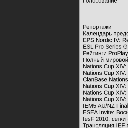
Голосование
Репортажи
Календарь пред
EPS Nordic IV: R
ESL Pro Series 
Рейтинги ProPlay
Полный мировой
Nations Cup XIV
Nations Cup XIV
ClanBase Nation
Nations Cup XIV:
Nations Cup XIV
Nations Cup XIV
IEM5 AU/NZ Final
ESEA Invite: Вос
IesF 2010: сетки
Трансляция IEF 