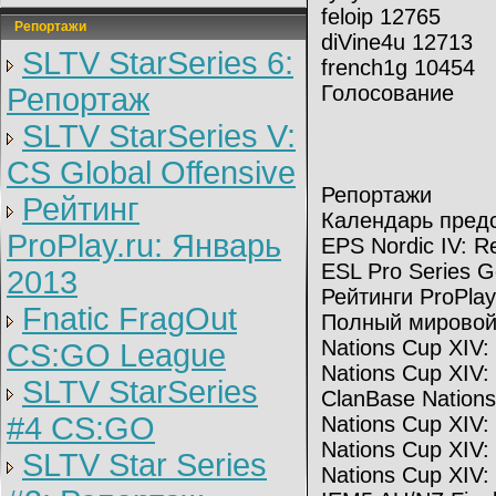
feloip 12765
Репортажи
diVine4u 12713
SLTV StarSeries 6:
french1g 10454
Голосование
Репортаж
SLTV StarSeries V:
CS Global Offensive
Репортажи
Рейтинг
Календарь пред
ProPlay.ru: Январь
EPS Nordic IV: R
ESL Pro Series 
2013
Рейтинги ProPlay
Fnatic FragOut
Полный мировой
Nations Cup XIV
CS:GO League
Nations Cup XIV
SLTV StarSeries
ClanBase Nation
#4 CS:GO
Nations Cup XIV:
Nations Cup XIV
SLTV Star Series
Nations Cup XIV