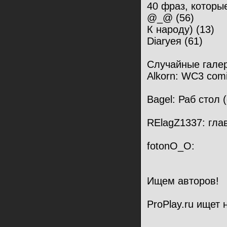
40 фраз, которые
@_@ (56)
К народу) (13)
Diaryея (61)
Случайные гале
Alkorn: WC3 comi
Bagel: Раб стол 
RElagZ1337: гла
fotonO_O:
Ищем авторов!
ProPlay.ru ищет 