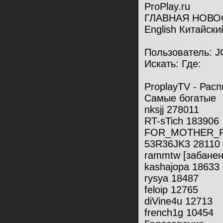
ProPlay.ru
ГЛАВНАЯ НОВО
English Китайски
Пользователь: J
Искать: Где:
ProplayTV - Рас
Самые богатые
nksjj 278011
RT-sTich 183906
FOR_MOTHER_R
53R36JK3 28110
rammtw [забанен
kashajopa 18633
rysya 18487
feloip 12765
diVine4u 12713
french1g 10454