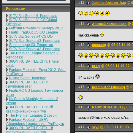
#11
@ 0
Jennifer Aniston_frag
Репортажи
SLTV StarSeries 6: Репортаж
SLTV StarSeries V: CS Global
#12
@ 0
Offensive
Алексей Колесников
Рейтинг ProPlay.ru: Январь 2013
Fnatic FragOut CS:GO League
как скажешь
SLTV StarSeries #4 CS:GO
SLTV Star Series #3: Репортаж
GosuLeague #3: Репортаж
#13
@ 05.03.11 19:
b0nd.cfg
SLTV Star Series #2: Репортаж
The Premier League Season 2:
Репортаж
36ON.RU BATTLE CITY: Плей-
офф
#14
@ 05.03.11 19:02
fiLLy
Fantasy Football - Евро 2012: Лига
ProPlay.ru
#4 шарит
Rising Stars Challenge
36ON.RU BATTLE CITY:
Групповой этап
#15
@ 05
peemouzez [studies]
FnaticRC CS League: Групповой
этап
It's Gosu's Monthly Madness: 2
сезон
36ON.RU BATTLE CITY: 2й
#16
@ 05.0
RASP1DORAS1LO
квалификационный тур
The Premier League: 2 cезон
мрази 364ные хохлоеды с7ка
Fantasy Football - UEFA
Champions League лига ProPlay.ru
#17
@ 05.03.11 19:03
skye
36ON.RU BATTLE CITY: 1й
квалификационный тур