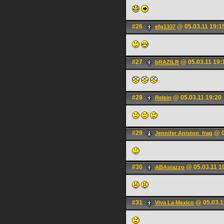
#26
@ 05.03.11 19:1
efg1337
#27
@ 05.03.11 19:
bRAZILR
#28
@ 05.03.11 19:20
Relein
#29
@ 0
Jennifer Aniston_frag
#30
@ 05.03.11 1
ABAsrazzo
#31
@ 05.03.1
Viva La Mexico