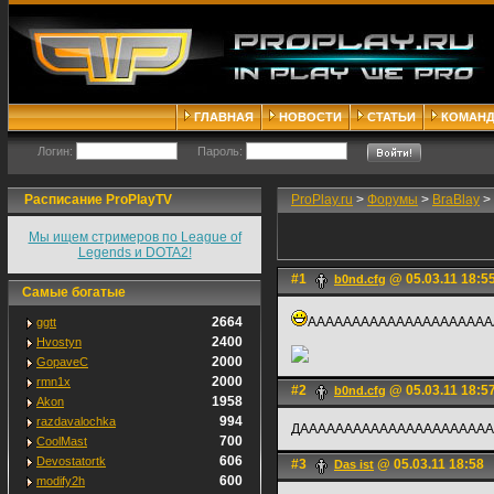
ГЛАВНАЯ
НОВОСТИ
СТАТЬИ
КОМАН
Логин:
Пароль:
Расписание ProPlayTV
ProPlay.ru
>
Форумы
>
BraBlay
>
Мы ищем стримеров по League of
Legends и DOTA2!
#1
@ 05.03.11 18:5
b0nd.cfg
Самые богатые
2664
AAAAAAAAAAAAAAAAAAAAA
ggtt
2400
Hvostyn
2000
GopaveC
2000
rmn1x
#2
@ 05.03.11 18:5
b0nd.cfg
1958
Akon
994
razdavalochka
ДАААААААААААААААААААААА
700
CoolMast
606
Devostatortk
#3
@ 05.03.11 18:58
Das ist
600
modify2h