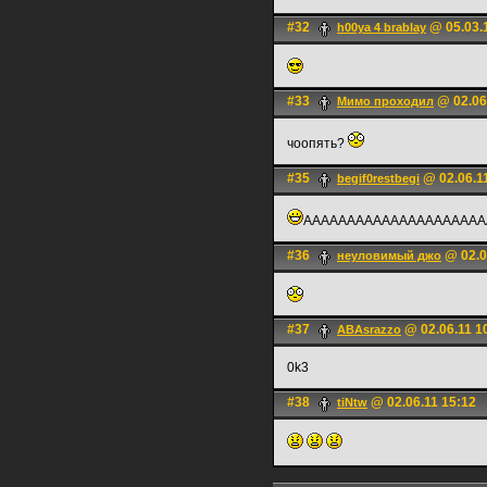
#32
@ 05.03.
h00ya 4 brablay
#33
@ 02.06
Мимо проходил
чоопять?
#35
@ 02.06.1
begif0restbegi
AAAAAAAAAAAAAAAAAAAA
#36
@ 02.0
неуловимый джо
#37
@ 02.06.11 1
ABAsrazzo
0k3
#38
@ 02.06.11 15:12
tiNtw