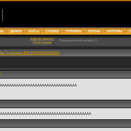
ДЫ
ДЕМКИ
VOD'ы
СТАВКИ
ТУРНИРЫ
КЛУБЫ
ФОРУМЫ
Забыли пароль?
Пользователей онлайн: 0
Регистрация
Na`Vi winners IEM 5!!!!!!!!!!!!!!!!!!!!!!!!!!!!!!!
5
AAAAAAAAAAAAAAAAAAAAAAAAAAAAAAAAA
7
ААААААААААААААААААААААААААААААААААААААА