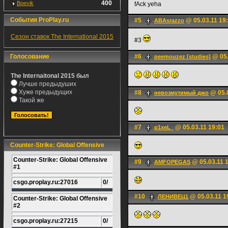
400
Boevik
fAck yeha
События ProPlay.ru
#5
@ 05.03.11 19
ABAsrazzo
Сезон ставок The International 2015
#3
Голосование
#6
@ 05.
peemouzez [studies]
The Internaitonal 2015 был
Лучше предыдуших
Хуже предыдущих
#8
@ 05.0
невозмутимый джо
Такой же
#7
@ 05.03.11 19:01
p1xeL_
Counter-Strike: Global Offensive
Counter-Strike: Global Offensive
#9
@ 05.03.11 
AMFOPEGAS
#1
csgo.proplay.ru:27016
0/
#10
@ 05.03.11 1
ЛЕНИВЕЦ1
Counter-Strike: Global Offensive
#2
csgo.proplay.ru:27215
0/