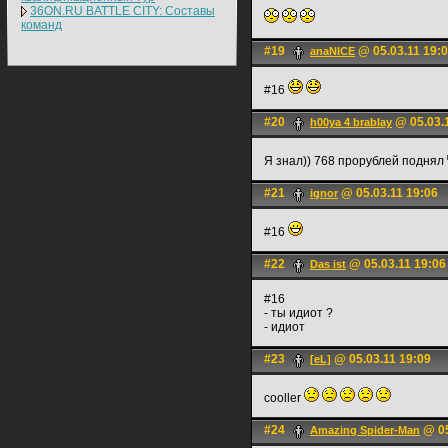
36ON.RU BATTLE CITY: Составы
команд
#19
@ 05.03.11 19:
anaNICE
#16
#20
@ 05.03.
h00ya 4 brablay
Я знал)) 768 прорублей поднял
#21
@ 05.03.11 19:06
ignоr
#16
#22
@ 05.03.11 19:06
Das ist
#16
- ты идиот ?
- идиот
#23
@ 05.03.11 19:09
[eL]
cooller
#24
@ 05
Amazing Spider-Man