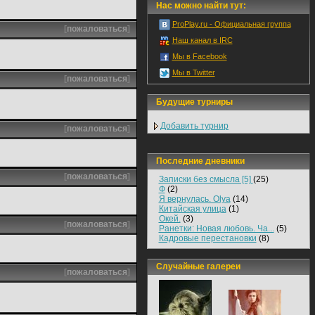
Нас можно найти тут:
ProPlay.ru - Официальная группа
[
пожаловаться
]
Наш канал в IRC
Мы в Facebook
Мы в Twitter
[
пожаловаться
]
Будущие турниры
Добавить турнир
[
пожаловаться
]
Последние дневники
[
пожаловаться
]
Записки без смысла [5]
(25)
Ф
(2)
Я вернулась. Olya
(14)
Китайская улица
(1)
Окей.
(3)
[
пожаловаться
]
Ранетки: Новая любовь. Ча...
(5)
Кадровые перестановки
(8)
Случайные галереи
[
пожаловаться
]