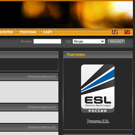
ГАЛЕРЕИ
РЕКЛАМА
САЙТ
Искать:
Где:
Партнеры
[
пожаловаться
]
[
пожаловаться
]
Турниры ESL
[
пожаловаться
]