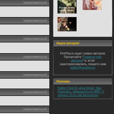
[
пожаловаться
]
[
пожаловаться
]
[
пожаловаться
]
Ищем авторов!
ProPlay.ru ищет новых авторов.
[
пожаловаться
]
Прочитайте "
Памятку для
авторов
" и, если
заинтересовались, пишите нам
editor@proplay.ru
[
пожаловаться
]
Реклама
Fable 2 NoCD
,
игра Driver: San
Francisco
,
скриншоты из WRC 3
,
[
пожаловаться
]
скачать 25 to Life бесплатно
[
пожаловаться
]