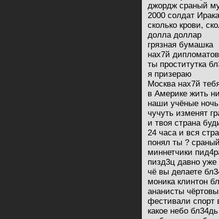
джордж сраный м
2000 солдат Ирака
сколько крови, ск
долла доллар
грязная бумашка
нах7й дипломатов
ты проститутка б
я призераю
Москва нах7й теб
в Америке жить ни
наши учёные ноч
чучуть изменят г
и твоя страна буд
24 часа и вся стра
понял ты ? сраный
миннетчики пид4р
пизд3ц давно уже
чё вы делаете бл3
моника клинтон б
ананисты чёртовы
фестивали спорт 
какое небо бл34дь