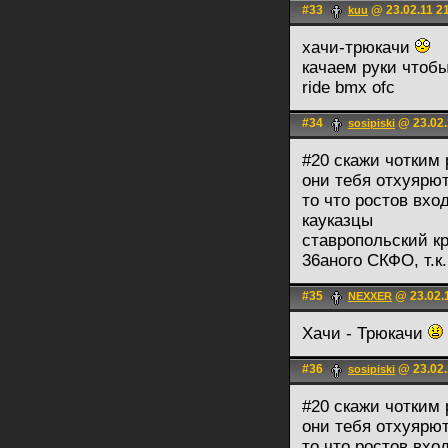
#33
@ 23.02.11 2
kuu
хачи-трюкачи
качаем руки чтоб
ride bmx ofc
#34
@ 23.02.
sosipiski
#20 скажи чотким 
они тебя отхуярю
то что ростов вхо
кауказцы
ставропольский кр
36аного СКФО, т.к.
#35
@ 23.02.
NEXXER
Хачи - Трюкачи
#36
@ 23.02.
sosipiski
#20 скажи чотким 
они тебя отхуярю
то что ростов вхо