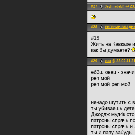
#27
@ 23.
Jey[madebl]
#28
ЕВГЕНИЙ ВЛАДИ
#15
Жить на Кавказе 
как бы думаете?
#29
@ 23.02.11 2
kuu
еб3ш овец - значи
реп мой
реп мой реп мой
ненадо шутить с 
ты убиваешь детей
Джордж муд4к ото
патроны спрячь п
патроны спрячь и 
ты и папу забудь