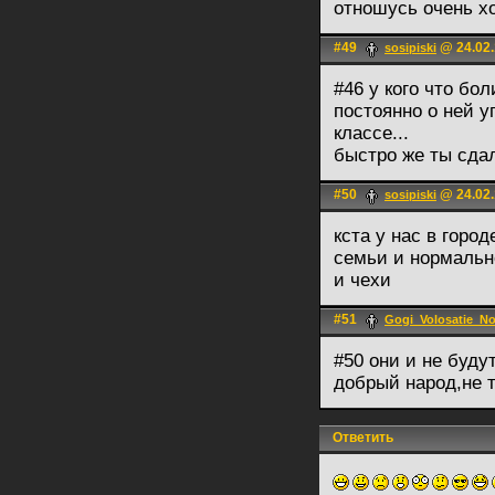
отношусь очень х
#49
@ 24.02.
sosipiski
#46 у кого что бо
постоянно о ней у
классе...
быстро же ты сдал
#50
@ 24.02.
sosipiski
кста у нас в горо
семьи и нормальн
и чехи
#51
Gogi_Volosatie_No
#50 они и не буду
добрый народ,не т
Ответить