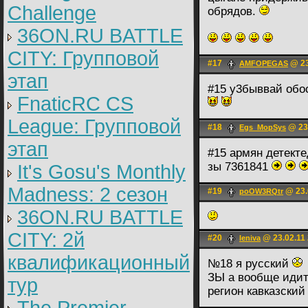
Challenge
обрядов.
36ON.RU BATTLE
CITY: Групповой
#17
@ 23
AMFOPEGAS
этап
#15 у3быввай обо
FnaticRC CS
League: Групповой
#18
@ 23.
Egs_MopSys
этап
#15 армян детект
зы 7361841
It's Gosu's Monthly
Madness: 2 сезон
#19
@ 23.
poOW3RQtr
36ON.RU BATTLE
CITY: 2й
#20
@ 23.02.11 
leniva
квалификационный
№18 я русский
ЗЫ а вообще идите
тур
регион кавказский