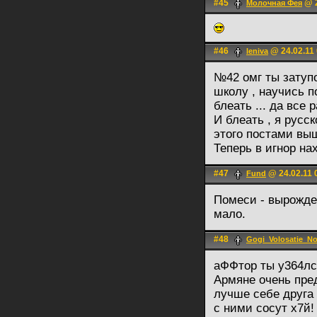
#45
@ 2
Молочная Фея
#46
@ 24.02.11 
leniva
№42 омг ты затупо
школу , научись п
блеать ... да все 
И блеать , я русс
этого постами вы
Теперь в игнор на
#47
@ 24.02.11 
Fund
Помеси - вырожде
мало.
#48
Gogi_Volosatie_No
аФФтор ты у364
Армяне очень пре
лучше себе друга
с ними сосут х7й!