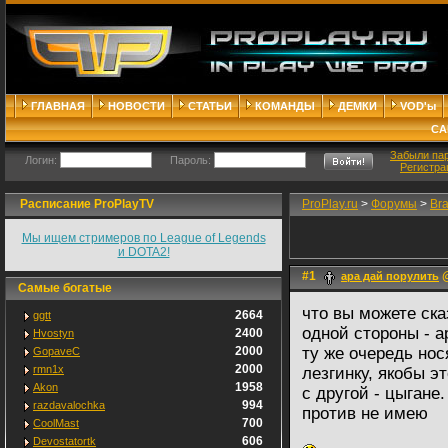
ГЛАВНАЯ
НОВОСТИ
СТАТЬИ
КОМАНДЫ
ДЕМКИ
VOD'ы
СА
Забыли па
Логин:
Пароль:
Регистра
Расписание ProPlayTV
ProPlay.ru
>
Форумы
>
Br
Мы ищем стримеров по League of Legends
и DOTA2!
#1
@
ара дай порулить
Самые богатые
что вы можете ска
2664
ggtt
одной стороны - ар
2400
Hvostyn
2000
ту же очередь нос
GopaveC
2000
rmn1x
лезгинку, якобы э
1958
Akon
с другой - цыгане
994
razdavalochka
против не имею
700
CoolMast
606
Devostatortk