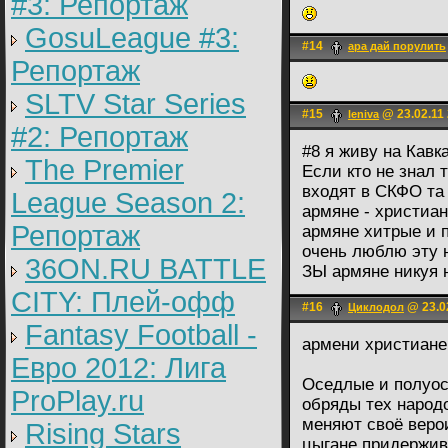
#3: Репортаж
GosuLeague #3:
#14
ара дай порулить
Репортаж
SLTV Star Series
#15
@ 23.02.11 
leniva
#2: Репортаж
#8 я живу на Кавка
The Premier
Если кто не знал 
входят в СКФО та 
League Season 2:
армяне - христиан
Репортаж
армяне хитрые и п
очень люблю эту 
36ON.RU BATTLE
ЗЫ армяне никуя н
CITY: Плей-офф
#16
@ 23.02
Циклодол
Fantasy Football -
армени христиан
Евро 2012: Лига
Оседлые и полуос
ProPlay.ru
обряды тех народо
меняют своё веро
Rising Stars
цыгане придержив