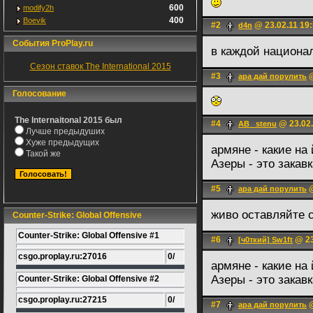
600
modify2h
400
Boevik
#2
@ 23.02.11 19
d4n
События ProPlay.ru
в каждой национа
Сезон ставок The International 2015
#3
@
ара дай порулить
Голосование
The Internaitonal 2015 был
#4
@ 23.02.
AB_ stenu
Лучше предыдуших
Хуже предыдущих
армяне - какие на
Такой же
Азеры - это закав
#5
@
ара дай порулить
живо оставляйте 
Counter-Strike: Global Offensive
Counter-Strike: Global Offensive #1
#6
@ 23
[ч0ткий] Sw1ft
csgo.proplay.ru:27016
0/
армяне - какие на
Азеры - это закав
Counter-Strike: Global Offensive #2
csgo.proplay.ru:27215
0/
#7
@
ара дай порулить