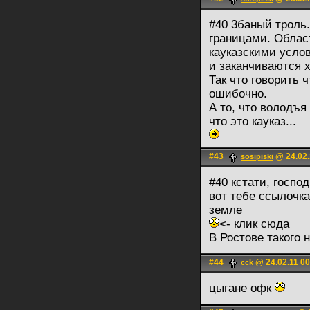
#40 3баный троль.
границами. Облас
кауказскими услов
и заканчиваются х
Так что говорить ч
ошибочно.
А то, что володъя
что это кауказ...
#43
@ 24.02.
sosipiski
#40 кстати, госпо
вот тебе ссылочка
земле
<- клик сюда
В Ростове такого н
#44
@ 24.02.11 00
cck
цыгане офк