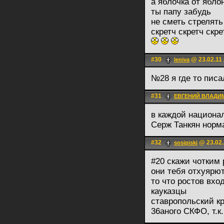
а яблочка от ябло
ты папу забудь
не сметь стрелять 
скретч скретч скре
#30
@ 23.02.11 
leniva
№28 я где то писа
#31
ЕВГЕНИЙ ВЛАДИ
в каждой национа
Серж Танкян нор
#32
@ 23.02.
sosipiski
#20 скажи чотким 
они тебя отхуярю
то что ростов вхо
кауказцы
ставропольский кр
36аного СКФО, т.к.