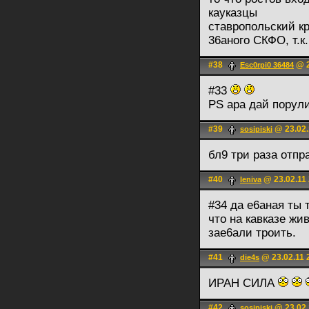
кауказцы
ставропольский кр
36аного СКФО, т.к.
#38
@ 2
Esc0rpi0 36484
#33
PS ара дай порул
#39
@ 23.02.
sosipiski
бл9 три раза отп
#40
@ 23.02.11 
leniva
#34 да е6аная ты 
что на кавказе жи
зае6али троить.
#41
@ 23.02.11 
die4s
ИРАН СИЛА
#42
@ 23.02.
sosipiski