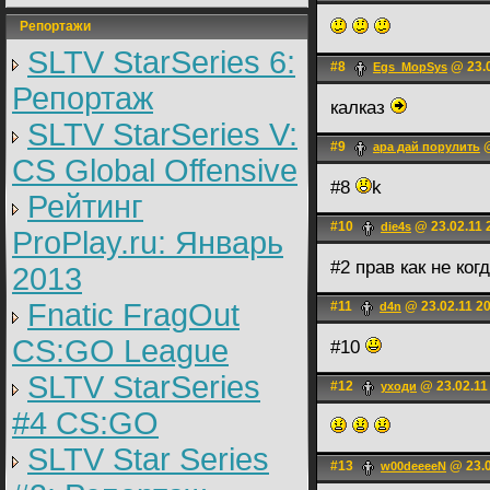
Репортажи
SLTV StarSeries 6:
#8
@ 23.0
Egs_MopSys
Репортаж
калказ
SLTV StarSeries V:
#9
@
ара дай порулить
CS Global Offensive
#8
k
Рейтинг
#10
@ 23.02.11 
die4s
ProPlay.ru: Январь
#2 прав как не ког
2013
Fnatic FragOut
#11
@ 23.02.11 2
d4n
CS:GO League
#10
SLTV StarSeries
#12
@ 23.02.11
уходи
#4 CS:GO
SLTV Star Series
#13
@ 23.0
w00deeeeN