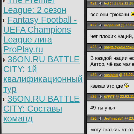
The Premier
#21
@ 23.02.11 20
led
League: 2 cезон
все они трюкачи
Fantasy Football -
#22
@ 23.02
vagabund
UEFA Champions
нет плохих наций
League лига
ProPlay.ru
#23
snajta луком пахн
36ON.RU BATTLE
В каждой нации е
Автор, чё как мале
CITY: 1й
#24
@ 23.02.
sosipiski
квалификационный
кавказ это где
тур
36ON.RU BATTLE
#25
@ 23.02.11
6УРЯТ
CITY: Составы
#9 ты уныл
команд
#26
@ 23.
Jey[madebl]
могу сказкиь чт о