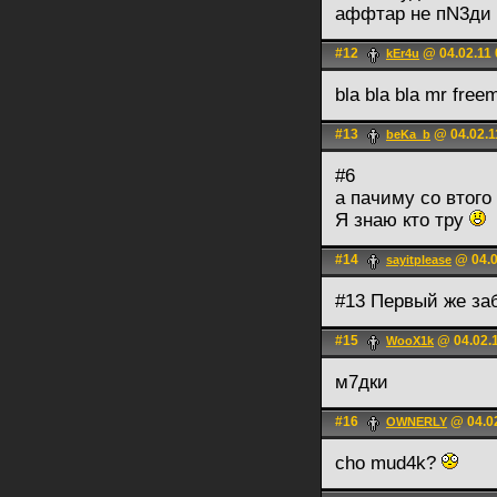
аффтар не пN3ди
#12
@ 04.02.11 
kEr4u
bla bla bla mr free
#13
@ 04.02.1
beKa_b
#6
а пачиму со втого
Я знаю кто тру
#14
@ 04.0
sayitplease
#13 Первый же з
#15
@ 04.02.1
WooX1k
м7дки
#16
@ 04.02
OWNERLY
cho mud4k?