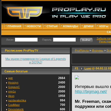
ГЛАВНАЯ
НОВОСТИ
СТАТЬИ
КОМАНДЫ
ДЕМКИ
VOD'ы
СА
Забыли па
Логин:
Пароль:
Регистра
Расписание ProPlayTV
ProPlay.ru
>
Форумы
>
Br
Мы ищем стримеров по League of Legends
и DOTA2!
#1
@ 04.02.11 0
Lumi
Самые богатые
2664
ggtt
2400
Hvostyn
Интервью вышло в
2000
GopaveC
http://bigmag.net/
2000
rmn1x
1958
Akon
994
razdavalochka
Mr. Freeman, ска
700
CoolMast
подружки или со
606
Devostatortk