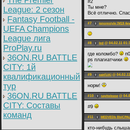
The Premier
#2
Ты мне?
League: 2 cезон
Всё отлично. Спа
Fantasy Football -
#7
ignorestyle [M19 4ev
UEFA Champions
League лига
#8
@ 04.02.11 01:
led
ProPlay.ru
где коломбо?
п0
36ON.RU BATTLE
ps плагиатчики
CITY: 1й
квалификационный
#9
@ 04.02.11
xair[UA]
тур
норм!
36ON.RU BATTLE
#10
@ 04.0
sayitplease
CITY: Составы
#9
команд
#11
MEDVEDb BblCPA
кто-нибудь слыша