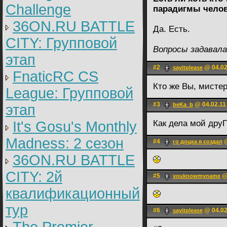
Challenge
парадигмы челов
36ON.RU BATTLE
Да. Есть.
CITY: Групповой
Вопросы задавал
этап
#2
@ 04.02
sayitplease
FnaticRC CS
Кто же Вы, мисте
League: Групповой
#3
@ 04.02.11
beKa_b
этап
It's Gosu's Monthly
Как дела мой дру
Madness: 2 сезон
#4
@
го доцка я создaл
36ON.RU BATTLE
CITY: 2й
#5
@ 
youknowmyname
квалификационный
тур
#6
@ 04.02
sayitplease