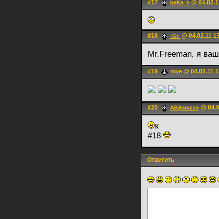
#17
@ 04.02.1
beKa_b
#18
@ 04.02.11 1
-Gl-
Mr.Freeman, я ваш
#19
@ 04.02.11 1
skye
#20
@ 04.0
ABAsrazzo
к
#18
Ответить