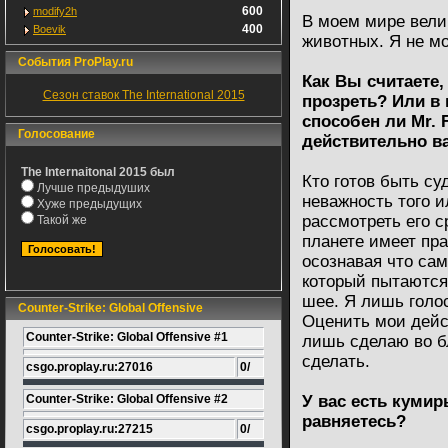
600
modify2h
В моем мире вели
400
Boevik
животных. Я не мо
События ProPlay.ru
Как Вы считаете,
Сезон ставок The International 2015
прозреть? Или в
способен ли Mr. 
Голосование
действительно в
The Internaitonal 2015 был
Кто готов быть су
Лучше предыдуших
неважность того и
Хуже предыдущих
рассмотреть его с
Такой же
планете имеет пра
осознавая что са
который пытаются
шее. Я лишь голос
Counter-Strike: Global Offensive
Оценить мои дейс
Counter-Strike: Global Offensive #1
лишь сделаю во бл
сделать.
csgo.proplay.ru:27016
0/
Counter-Strike: Global Offensive #2
У вас есть куми
равняетесь?
csgo.proplay.ru:27215
0/