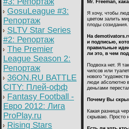
#3: Репортаж
Mr. Freeman, как
GosuLeague #3:
Я хочу, чтобы лю
Репортаж
цветом залить мир
плоды созидания.
SLTV Star Series
На demotivators.
#2: Репортаж
и подписью, кото
The Premier
правильные идеи,
ли это, в чем по
League Season 2:
Подвоха нет. Я та
Репортаж
чипсов или туале
36ON.RU BATTLE
нового “художеств
люди абсолютно во
CITY: Плей-офф
деньгами переста
Fantasy Football -
Почему Вы скрыв
Евро 2012: Лига
Какая разница чер
ProPlay.ru
скрываю. Просто 
Rising Stars
Есть ли хоть кто