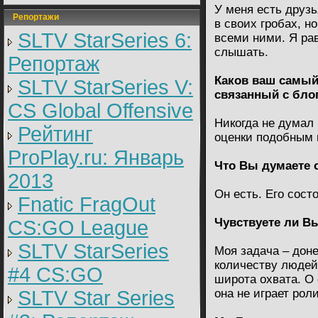
У меня есть друз
Репортажи
в своих гробах, н
SLTV StarSeries 6:
всеми ними. Я рав
слышать.
Репортаж
Каков ваш самый
SLTV StarSeries V:
связанный с бло
CS Global Offensive
Никогда не думал 
Рейтинг
оценки подобным
ProPlay.ru: Январь
Что Вы думаете 
2013
Он есть. Его сост
Fnatic FragOut
Чувствуете ли В
CS:GO League
SLTV StarSeries
Моя задача – дон
количеству людей.
#4 CS:GO
широта охвата. О 
SLTV Star Series
она не играет роли