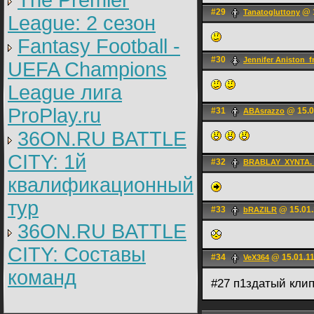
The Premier
#29
@ 1
Tanatogluttony
League: 2 cезон
Fantasy Football -
#30
Jennifer Aniston_f
UEFA Champions
League лига
ProPlay.ru
#31
@ 15.0
ABAsrazzo
36ON.RU BATTLE
CITY: 1й
#32
BRABLAY_XYNTA
квалификационный
тур
#33
@ 15.01.
bRAZILR
36ON.RU BATTLE
CITY: Составы
#34
@ 15.01.11
VeX364
команд
#27 п1здатый клип