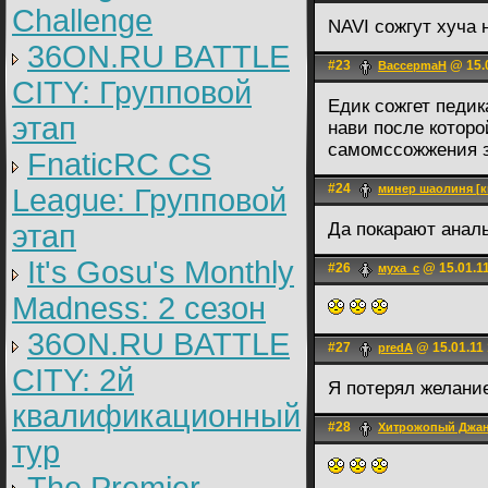
Challenge
NAVI сожгут хуча 
36ON.RU BATTLE
#23
@ 15.0
BaccepmaH
CITY: Групповой
Едик сожгет педик
этап
нави после которо
самомссожжения з
FnaticRC CS
#24
минер шаолиня [к
League: Групповой
этап
Да покарают анал
It's Gosu's Monthly
#26
@ 15.01.11
муха_с
Madness: 2 сезон
36ON.RU BATTLE
#27
@ 15.01.11 
predA
CITY: 2й
Я потерял желание
квалификационный
#28
Хитрожопый Джа
тур