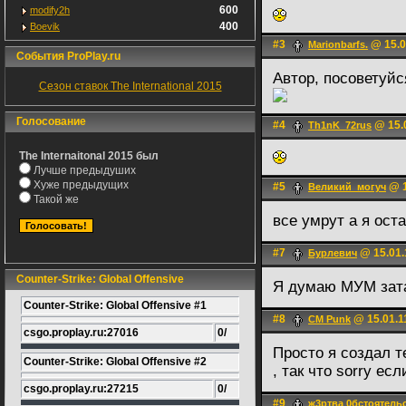
600
modify2h
400
Boevik
#3
@ 15.0
Marionbarfs.
События ProPlay.ru
Автор, посоветуйс
Сезон ставок The International 2015
Голосование
#4
@ 15.0
Th1nK_72rus
The Internaitonal 2015 был
Лучше предыдуших
Хуже предыдущих
#5
@ 1
Великий_могуч
Такой же
все умрут а я ост
#7
@ 15.01.
Бурлевич
Counter-Strike: Global Offensive
Я думаю МУМ за
Counter-Strike: Global Offensive #1
#8
@ 15.01.1
CM Punk
csgo.proplay.ru:27016
0/
Просто я создал 
Counter-Strike: Global Offensive #2
, так что sorry ес
csgo.proplay.ru:27215
0/
#9
ж3ртва 0бстоятель