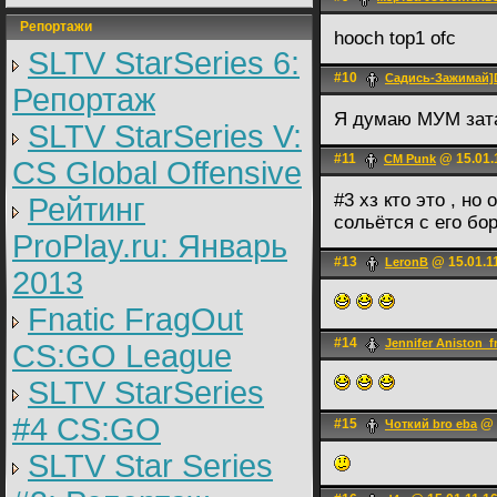
Репортажи
hooch top1 ofc
SLTV StarSeries 6:
#10
Садись-Зажима
Репортаж
Я думаю МУМ за
SLTV StarSeries V:
#11
@ 15.01.
CM Punk
CS Global Offensive
#3 хз кто это , но
Рейтинг
сольётся с его бо
ProPlay.ru: Январь
#13
@ 15.01.1
LerоnB
2013
Fnatic FragOut
#14
Jennifer Aniston_f
CS:GO League
SLTV StarSeries
#4 CS:GO
#15
@ 
Чоткий bro eba
SLTV Star Series