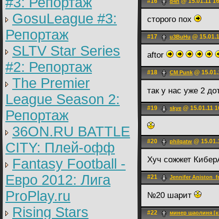
#3: Репортаж
#16
@ 15.01.11 1
d4n
GosuLeague #3:
сторого пох
Репортаж
#17
@ 15.01.1
u3BuHu
SLTV Star Series
aftor
#2: Репортаж
#18
@ 15.01.
CM Punk
The Premier
так у нас уже 2 до
League Season 2:
#19
@ 15.01.11 1
skye
Репортаж
36ON.RU BATTLE
#20
@ 15.01.
philqatw
CITY: Плей-офф
Хуч сожжет Кибер
Fantasy Football -
Евро 2012: Лига
#21
Jennifer Aniston_f
ProPlay.ru
№20 шарит
Rising Stars
#22
минер шаолиня [к