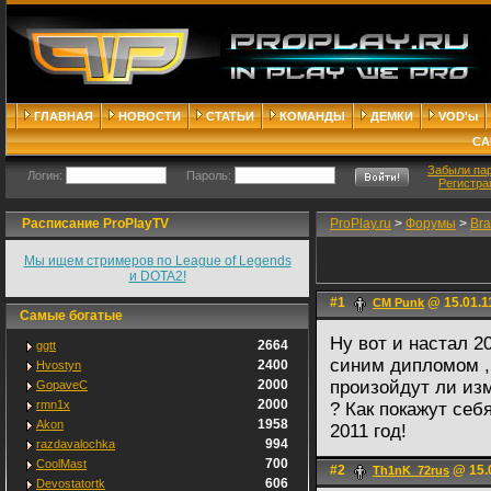
ГЛАВНАЯ
НОВОСТИ
СТАТЬИ
КОМАНДЫ
ДЕМКИ
VOD'ы
СА
Забыли па
Логин:
Пароль:
Регистра
Расписание ProPlayTV
ProPlay.ru
>
Форумы
>
Bra
Мы ищем стримеров по League of Legends
и DOTA2!
#1
@ 15.01.1
CM Punk
Самые богатые
Ну вот и настал 2
2664
ggtt
синим дипломом ,н
2400
Hvostyn
2000
произойдут ли изм
GopaveC
2000
rmn1x
? Как покажут себ
1958
Akon
2011 год!
994
razdavalochka
700
CoolMast
#2
@ 15.0
Th1nK_72rus
606
Devostatortk