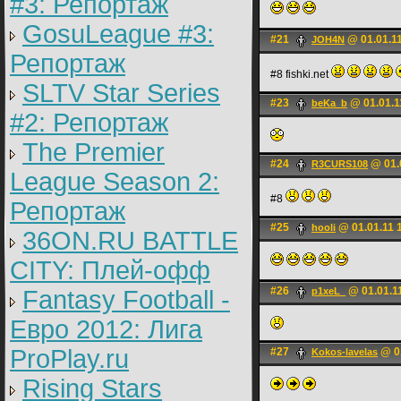
#3: Репортаж
GosuLeague #3:
#21
@ 01.01.11
JOH4N
Репортаж
#8 fishki.net
SLTV Star Series
#23
@ 01.01.1
beKa_b
#2: Репортаж
The Premier
#24
@ 01.
R3CURS108
League Season 2:
#8
Репортаж
#25
@ 01.01.11 
hooli
36ON.RU BATTLE
CITY: Плей-офф
#26
@ 01.01.1
Fantasy Football -
p1xeL_
Евро 2012: Лига
ProPlay.ru
#27
@ 01
Kokos-lavelas
Rising Stars