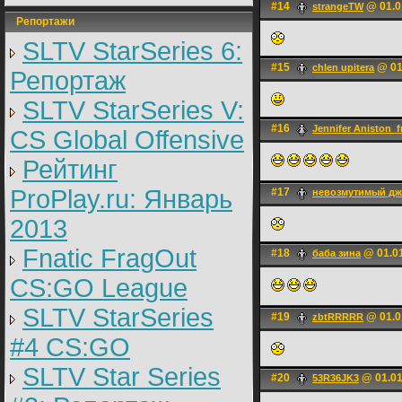
#14
@ 01.0
strangeTW
Репортажи
SLTV StarSeries 6:
#15
@ 01
chlen upitera
Репортаж
SLTV StarSeries V:
#16
Jennifer Aniston_f
CS Global Offensive
Рейтинг
ProPlay.ru: Январь
#17
невозмутимый д
2013
Fnatic FragOut
#18
@ 01.01
баба зина
CS:GO League
SLTV StarSeries
#19
@ 01.0
zbtRRRRR
#4 CS:GO
SLTV Star Series
#20
@ 01.01
53R36JK3