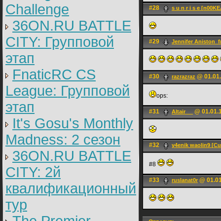
Challenge
#28
s u n r i s e [n00K
36ON.RU BATTLE
CITY: Групповой
#29
Jennifer Aniston_f
этап
FnaticRC CS
#30
@ 01.01.
razrazraz
League: Групповой
ops:
этап
#31
@ 01.01.1
Altair __
It's Gosu's Monthly
Madness: 2 сезон
#32
y4enik waolin9 [C
36ON.RU BATTLE
#8
CITY: 2й
#33
@ 01.01
ruslanat0r
квалификационный
тур