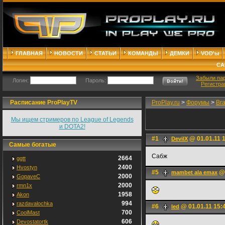
ГЛАВНАЯ
НОВОСТИ
СТАТЬИ
КОМАНДЫ
ДЕМКИ
VOD'ы
СА
Забыли па
Логин:
Пароль:
Регистра
Расписание ProPlayTV
ProPlay.ru
>
Форумы
>
Br
Мы ищем стримеров по League of Legends
и DOTA2!
#1
@ 01.01.11 
DevilX
Самые богатые
Сабж
2664
ggtt
2400
Hvostyn
#5
@ 
mambet ala emax
2000
GopaveC
2000
rmn1x
1958
Akon
994
razdavalochka
#6
@ 01.01.11 15:
led
700
CoolMast
606
Devostatortk