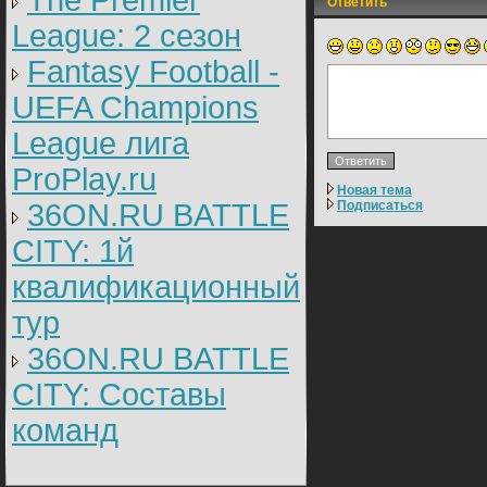
The Premier
Ответить
League: 2 cезон
Fantasy Football -
UEFA Champions
League лига
ProPlay.ru
Новая тема
36ON.RU BATTLE
Подписаться
CITY: 1й
квалификационный
тур
36ON.RU BATTLE
CITY: Составы
команд