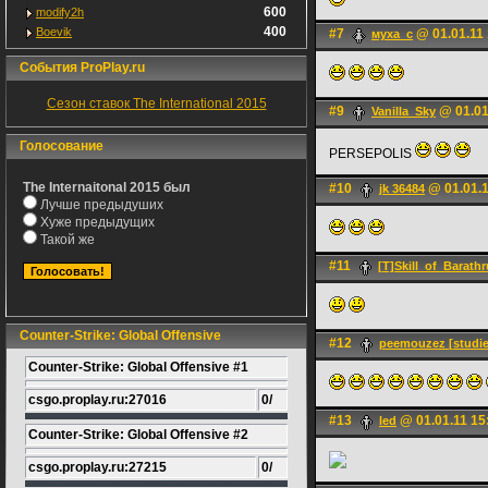
600
modify2h
400
Boevik
#7
@ 01.01.11 
муха_с
События ProPlay.ru
Сезон ставок The International 2015
#9
@ 01.01
Vanilla_Sky
Голосование
PERSEPOLIS
The Internaitonal 2015 был
#10
@ 01.01.1
jk 36484
Лучше предыдуших
Хуже предыдущих
Такой же
#11
[T]Skill_of_Barath
Counter-Strike: Global Offensive
#12
peemouzez [studie
Counter-Strike: Global Offensive #1
csgo.proplay.ru:27016
0/
#13
@ 01.01.11 15
led
Counter-Strike: Global Offensive #2
csgo.proplay.ru:27215
0/