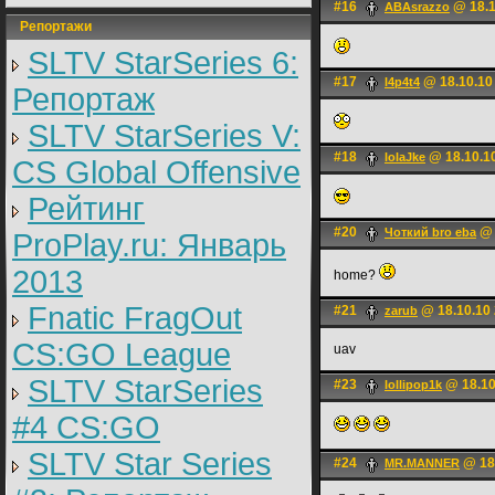
#16
@ 18.1
ABAsrazzo
Репортажи
SLTV StarSeries 6:
#17
@ 18.10.10
l4p4t4
Репортаж
SLTV StarSeries V:
#18
@ 18.10.1
lolaJke
CS Global Offensive
Рейтинг
#20
@ 
Чоткий bro eba
ProPlay.ru: Январь
2013
home?
Fnatic FragOut
#21
@ 18.10.10 
zarub
CS:GO League
uav
SLTV StarSeries
#23
@ 18.10
lollipop1k
#4 CS:GO
SLTV Star Series
#24
@ 18.
MR.MANNER