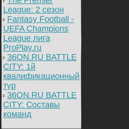
The Premier
League: 2 cезон
Fantasy Football -
UEFA Champions
League лига
ProPlay.ru
36ON.RU BATTLE
CITY: 1й
квалификационный
тур
36ON.RU BATTLE
CITY: Составы
команд