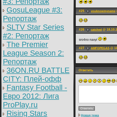
#3: Репортаж
GosuLeague #3:
#25
youknowmyname
Репортаж
SLTV Star Series
#26
@ 18.10.1
catched
#2: Репортаж
sro4no naxyi
The Premier
#27
@ 18
AMFOPEGAS
League Season 2:
Репортаж
36ON.RU BATTLE
Ответить
CITY: Плей-офф
Fantasy Football -
Евро 2012: Лига
ProPlay.ru
Rising Stars
Новая тема