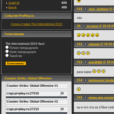
600
modify2h
400
Boevik
#10
@ 1
Joey_Jordison
События ProPlay.ru
vau
Сезон ставок The International 2015
#9
@ 18.10.1
no more
Голосование
The Internaitonal 2015 был
#12
@ 18.10.1
zebrutal
Лучше предыдуших
Хуже предыдущих
Такой же
#13
@ 18.10
gqw36484
pass kakoi
Counter-Strike: Global Offensive
#14
peemouzez [studie
Counter-Strike: Global Offensive #1
csgo.proplay.ru:27016
0/
#15
дверь мне сделал
Counter-Strike: Global Offensive #2
ну и что эта за х7йня со
csgo.proplay.ru:27215
0/