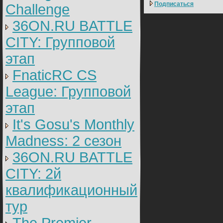
Подписаться
Challenge
36ON.RU BATTLE
CITY: Групповой
этап
FnaticRC CS
League: Групповой
этап
It's Gosu's Monthly
Madness: 2 сезон
36ON.RU BATTLE
CITY: 2й
квалификационный
тур