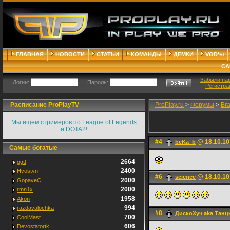
ГЛАВНАЯ
НОВОСТИ
СТАТЬИ
КОМАНДЫ
ДЕМКИ
VOD'ы
СА
Забыли па
Логин:
Пароль:
Регистра
Расписание ProPlayTV
ProPlay.ru
>
Форумы
>
Br
Мы ищем стримеров по League of Legends
и DOTA2!
#4
@ 18.10.10
beKa_b
Самые богатые
2664
ggtt
2400
Hvostyn
#6
@ 18.10.10
science
2000
GopaveC
2000
rmn1x
1958
Akon
994
razdavalochka
#8
ДискоХуч aka Танц
700
CoolMast
606
Devostatortk