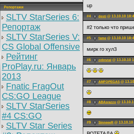
up
Репортажи
SLTV StarSeries 6:
#4
@ 13.10.10 18:
desti
Репортаж
#2 только что приш
SLTV StarSeries V:
#5
@ 13.10.10 18:
fame
CS Global Offensive
мирк го хул3
Рейтинг
#6
@ 13.10.10 1
zebrutal
ProPlay.ru: Январь
2013
#7
@ 13.10
AMFOPEGAS
Fnatic FragOut
CS:GO League
#8
@ 13.10.1
ABAsrazzo
SLTV StarSeries
#4 CS:GO
#9
@ 13.10.10
SinneeeR
SLTV Star Series
ВОТЕТАДА