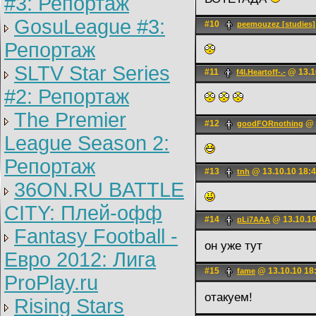
#3: Репортаж
GosuLeague #3:
#10
peemouzez [studies]
Репортаж
SLTV Star Series
#11
@ 13.1
f4l.Heartoff-.-
#2: Репортаж
The Premier
#12
@ 
goodFORnothing
League Season 2:
Репортаж
#13
@ 13.10.10 18:
tnh
36ON.RU BATTLE
CITY: Плей-офф
#14
@ 13.10.10
pLi7AAA
Fantasy Football -
он уже тут
Евро 2012: Лига
#15
@ 13.10.10 18
fame
ProPlay.ru
отакуем!
Rising Stars