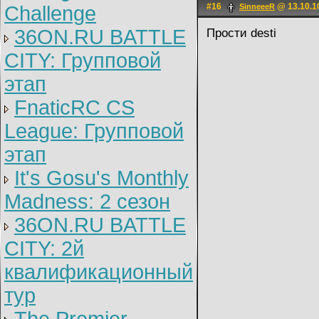
#16
@ 13.10.1
Challenge
SinneeeR
36ON.RU BATTLE
Прости desti
CITY: Групповой
этап
FnaticRC CS
League: Групповой
этап
It's Gosu's Monthly
Madness: 2 сезон
36ON.RU BATTLE
CITY: 2й
квалификационный
тур