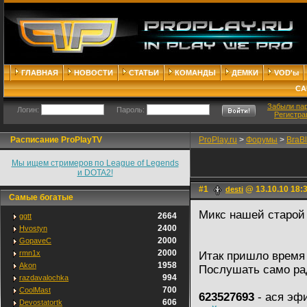
ГЛАВНАЯ
НОВОСТИ
СТАТЬИ
КОМАНДЫ
ДЕМКИ
VOD'ы
СА
Забыли па
Логин:
Пароль:
Регистра
Расписание ProPlayTV
ProPlay.ru
>
Форумы
>
BraB
Мы ищем стримеров по League of Legends
и DOTA2!
#1
@ 13.10.10 18:
desti
Самые богатые
Микс нашей старой 
2664
ggtt
2400
Hvostyn
2000
GopaveC
2000
rmn1x
Итак пришло время 
1958
Akon
Послушать само рад
994
razdavalochka
700
CoolMast
623527693
- ася эф
606
Devostatortk