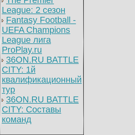
The Premier
League: 2 cезон
Fantasy Football -
UEFA Champions
League лига
ProPlay.ru
36ON.RU BATTLE
CITY: 1й
квалификационный
тур
36ON.RU BATTLE
CITY: Составы
команд