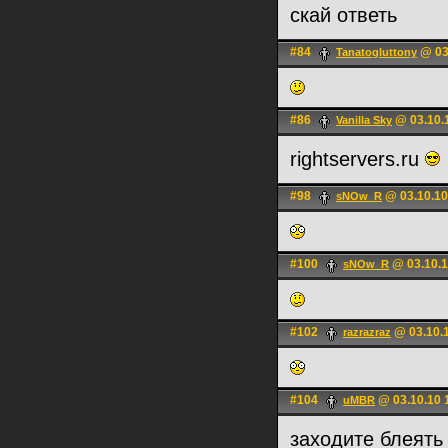
скай ответь
#84
@ 03
Tanatogluttony
#86
@ 03.10.
Vanilla Sky
rightservers.ru
#98
@ 03.10.10
sNOw_R
#100
@ 03.10.1
sNOw_R
#102
@ 03.10.1
razrazraz
#104
@ 03.10.10 
uMBR
заходите блеят