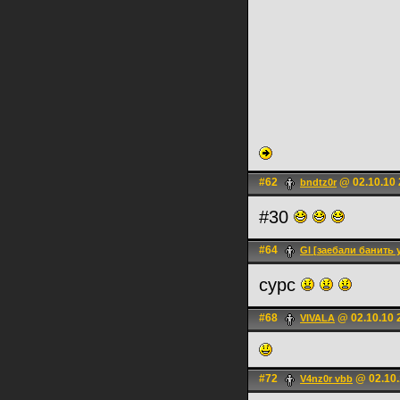
#62
@ 02.10.10 
bndtz0r
#30
#64
Gl [заебали банить 
сурс
#68
@ 02.10.10 
VIVALA
#72
@ 02.10.
V4nz0r vbb