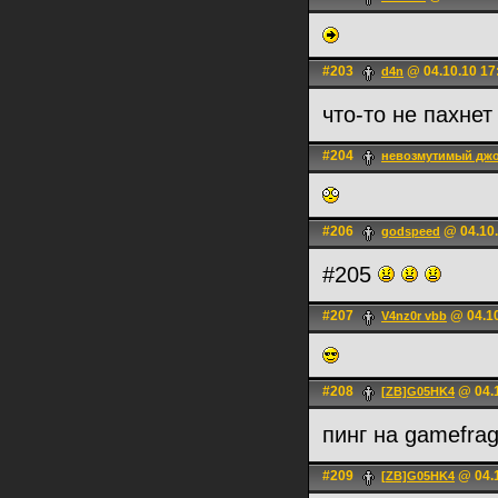
#203
@ 04.10.10 17
d4n
что-то не пахне
#204
невозмутимый дж
#206
@ 04.10.
godspeed
#205
#207
@ 04.10
V4nz0r vbb
#208
@ 04.1
[ZB]G05HK4
пинг на gamefra
#209
@ 04.1
[ZB]G05HK4