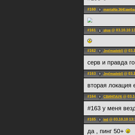
#160
mantaNa 364[заеба
#161
@ 03.10.10 1
skye
#162
@ 03.1
Jey[madebl]
серв и правда г
#163
@ 03.1
Jey[madebl]
вторая локация 
#164
@ 03.1
СВИНПАУК
#163 у меня вез
#165
@ 03.10.10 13:
led
да , пинг 50+