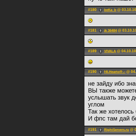
#180
@ 03.10.10
beKa_b
#181
@ 03.10.1
jk 36484
#189
@ 04.10.10
VIVALA
#190
@ 04.
f4l.Heartoff-.-
не зайду ибо зна
ВЫ также можете
услышать звук д
углом
Так же хотелось
И фпс там дай б
#191
@ 0
RightServers.ru