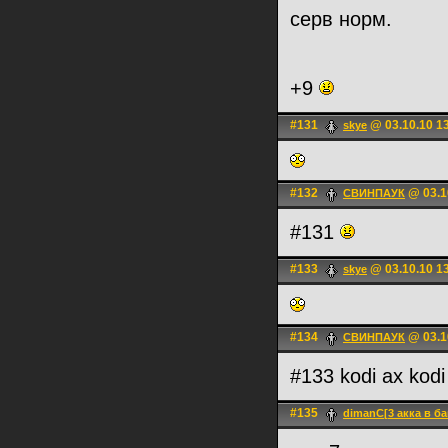
серв норм.
+9
#131
@ 03.10.10 1
skye
#132
@ 03.1
СВИНПАУК
#131
#133
@ 03.10.10 1
skye
#134
@ 03.1
СВИНПАУК
#133 kodi ах kod
#135
dimanC[3 акка в ба