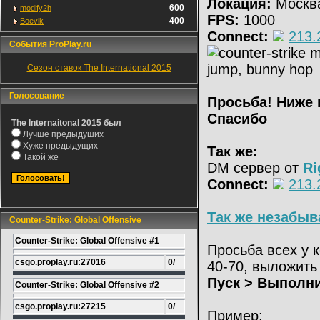
Локация:
Москв
600
modify2h
FPS:
1000
400
Boevik
Connect:
213.
События ProPlay.ru
Сезон ставок The International 2015
Голосование
Просьба! Ниже 
Спасибо
The Internaitonal 2015 был
Лучше предыдуших
Хуже предыдущих
Так же:
Такой же
DM сервер от
Ri
Connect:
213.
Так же незабыв
Counter-Strike: Global Offensive
Counter-Strike: Global Offensive #1
Просьба всех у 
csgo.proplay.ru:27016
0/
40-70, выложить
Пуск > Выполнит
Counter-Strike: Global Offensive #2
csgo.proplay.ru:27215
0/
Пример: