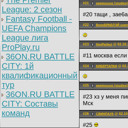
The Premier
#21
peemouzez [studies]
League: 2 cезон
#20 тащи , зае6
Fantasy Football -
#22
ВоенБРАБЛЭЙ users
UEFA Champions
League лига
#23
@ 02.10.
ProPlay.ru
HeyPerfect
36ON.RU BATTLE
#11 москва если 
CITY: 1й
#24
@ 02.1
КИБЕРТАПКИ
квалификационный
тур
#25
peemouzez [studies]
36ON.RU BATTLE
#23 хз у меня пи
CITY: Составы
Мск
команд
#26
@ 02.10
СВИНПАУК
#25