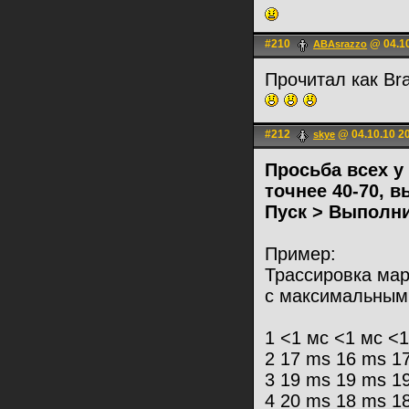
#210
@ 04.10
ABAsrazzo
Прочитал как Br
#212
@ 04.10.10 2
skye
Просьба всех у
точнее 40-70, 
Пуск > Выполнит
Пример:
Трассировка марш
с максимальным
1 <1 мс <1 мс <1
2 17 ms 16 ms 17
3 19 ms 19 ms 1
4 20 ms 18 ms 1