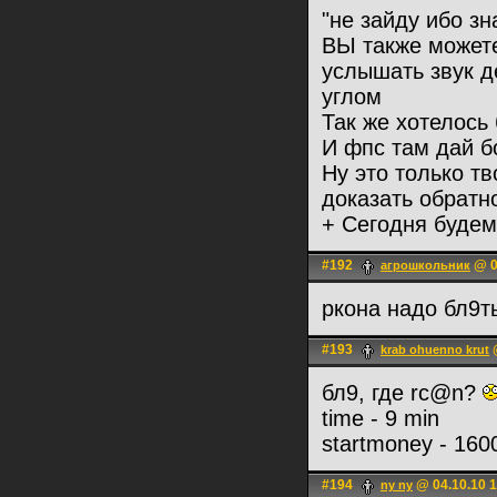
"не зайду ибо з
ВЫ также можете
услышать звук д
углом
Так же хотелось
И фпс там дай бо
Ну это только тв
доказать обратн
+ Сегодня будем
#192
@ 0
агрошкольник
ркона надо бл9т
#193
@
krab ohuenno krut
бл9, где rc@n?
time - 9 min
startmoney - 160
#194
@ 04.10.10 1
ny ny