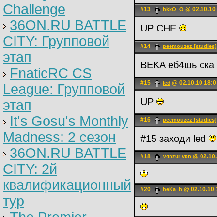
Challenge
#13
@ 02.10.10
bkkO_O
36ON.RU BATTLE
UP CHE
CITY: Групповой
#14
peemouzez [studies]
этап
BEKA еб4шь ска
FnaticRC CS
#15
@ 02.10.10 18:0
led
League: Групповой
UP
этап
It's Gosu's Monthly
#16
peemouzez [studies]
Madness: 2 сезон
#15 заходи led
36ON.RU BATTLE
#18
@ 02.10.
V4nz0r vbb
CITY: 2й
квалификационный
#20
@ 02.10.10 
beKa_b
тур