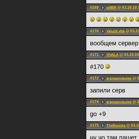
#169
@ 03.10.10 
uMBR
#170
@ 03.10
V4nz0r vbb
вообщем сервер
#171
@ 03.10.10
VIVALA
#170
#172
@ 0
агрошкольник
запили серв
#174
@ 0
агрошкольник
go +9
#175
@ 03.1
TheBoocha
ну чо там пашет