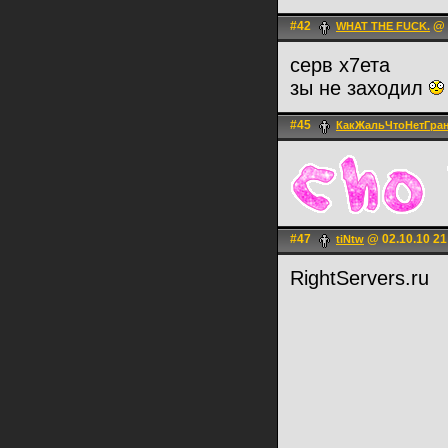
#42
@ 
WHAT THE FUCK.
серв х7ета
зы не заходил
#45
КакЖальЧтоНетГра
#47
@ 02.10.10 21
tiNtw
RightServers.ru