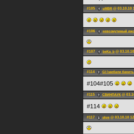
#105
@ 03.10.10 
uMBR
#106
невозмутимый дж
#107
@ 03.10.10
beKa_b
#114
Gl [заебали банить
#104#105
#115
@ 03.1
СВИНПАУК
#114
#117
@ 03.10.10 1
skye