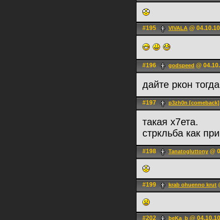
#195
@ 04.10.10
VIVALA
#196
@ 04.10.
godspeed
дайте ркон тогд
#197
p3zh0n [comeback]
такая х7ета.
стркльба как пр
#198
@ 0
Tanatogluttony
#199
@
krab ohuenno krut
#202
@ 04.10.10
beKa_b