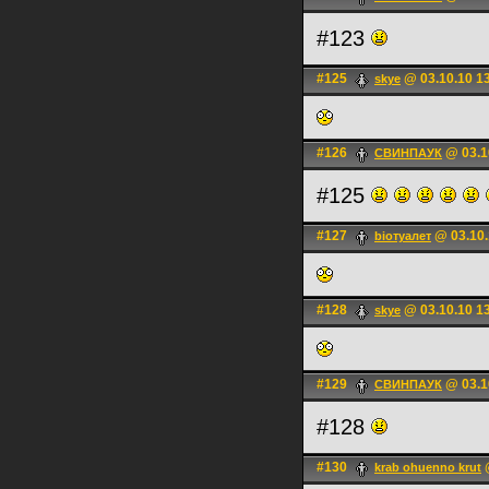
#123
#125
@ 03.10.10 1
skye
#126
@ 03.1
СВИНПАУК
#125
#127
@ 03.10.
bioтуалет
#128
@ 03.10.10 1
skye
#129
@ 03.1
СВИНПАУК
#128
#130
@
krab ohuenno krut