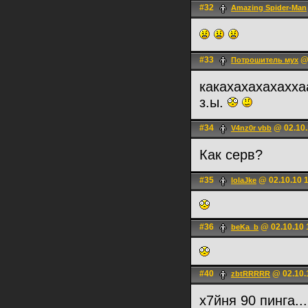
#32
Amazing Spider-Man
#33
@ 
Потрошитель мух
какахахахахахх
з.ы.
#34
@ 02.10.
V4nz0r vbb
Как серв?
#35
@ 02.10.10 
lolaJke
#36
@ 02.10.10 
beKa_b
#40
@ 02.10.
zbtRRRRR
х7йня 90 пинга...