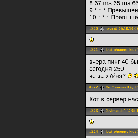
8 67 ms 65 ms 65
9 * * * Превыше
10 * * * Превыш
#220
@ 05.10.10 0
skye
#221
@
krab ohuenno krut
вчера пинг 40 б
сегодня 250
че за х7йня?
#222
@ 05
Пoл3зняшкиH
Кот в сервер на
#223
@ 05.1
Jey[madebl]
#224
@
krab ohuenno krut