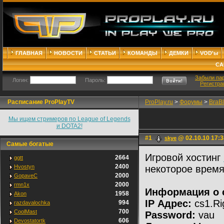
ГЛАВНАЯ
НОВОСТИ
СТАТЬИ
КОМАНДЫ
ДЕМКИ
VOD'ы
СА
Забыли па
Логин:
Пароль:
Регистра
Расписание ProPlayTV
ProPlay.ru
>
Форумы
>
BraB
Мы ищем стримеров по League of Legends
и DOTA2!
#1
@ 02.10.10 17:3
skye
Самые богатые
Игровой хостинг
2664
ggtt
2400
Hvostyn
некоторое время
2000
GopaveC
2000
rmn1x
Информация о 
1958
Akon
IP Адрес:
cs1.Ri
994
razdavalochka
700
CoolMast
Password:
vau
606
Devostatortk