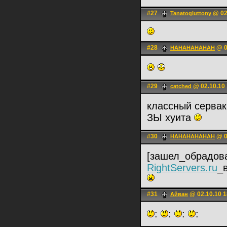
#27
@ 02
Tanatogluttony
#28
@ 0
HAHAHAHAHAH
#29
@ 02.10.10 
catched
классный серва
ЗЫ хуита
#30
@ 0
HAHAHAHAHAH
[зашел_обрадов
RightServers.ru
_
#31
@ 02.10.10 1
Айван
:
:
:
: