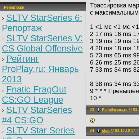
Трассировка марш
Репортажи
с максимальным
SLTV StarSeries 6:
Репортаж
1 <1 мс <1 мс <1
2 17 ms 16 ms 17
SLTV StarSeries V:
3 19 ms 19 ms 1
CS Global Offensive
4 20 ms 18 ms 1
5 73 ms 65 ms 9
Рейтинг
6 26 ms 25 ms 2
ProPlay.ru: Январь
7 33 ms 34 ms 32
2013
8 38 ms 34 ms 33
Fnatic FragOut
9 * * * Превыше
CS:GO League
10 *
SLTV StarSeries
#3
@ 02.
RightServers.ru
#4 CS:GO
SLTV Star Series
#4
@ 02.10.10 17:4
skye