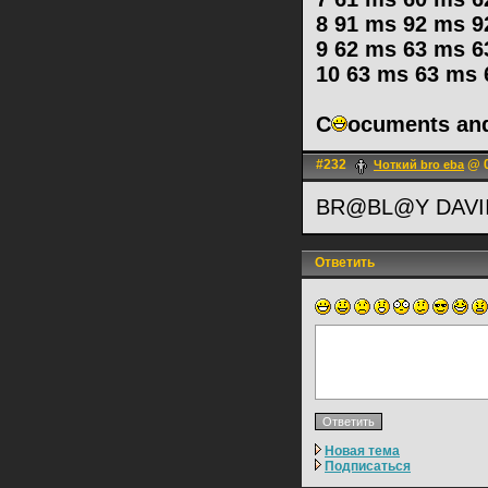
8 91 ms 92 ms 92
9 62 ms 63 ms 63
10 63 ms 63 ms 6
C
ocuments an
#232
@ 0
Чоткий bro eba
BR@BL@Y DAVII
Ответить
Новая тема
Подписаться