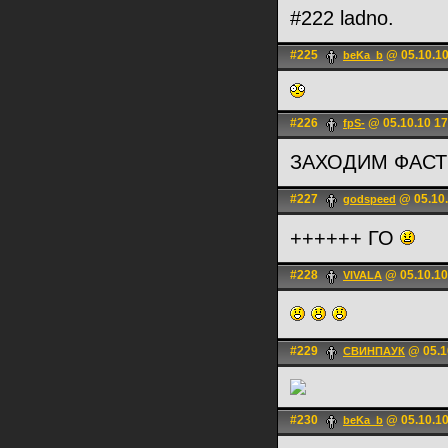
#222 ladno.
#225
@ 05.10.10
beKa_b
#226
@ 05.10.10 17
fpS-
ЗАХОДИМ ФАСТ
#227
@ 05.10.
godspeed
++++++ ГО
#228
@ 05.10.10
VIVALA
#229
@ 05.1
СВИНПАУК
#230
@ 05.10.10
beKa_b