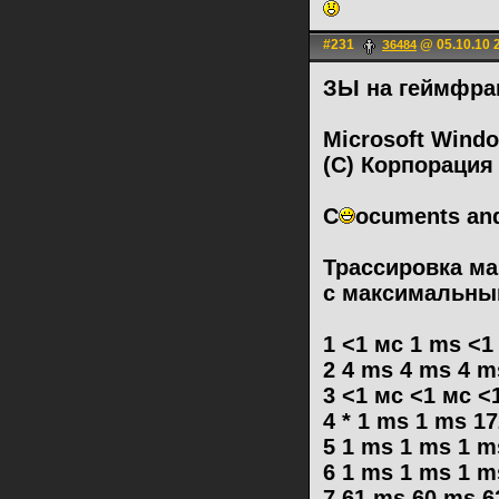
#231
@ 05.10.10 
З6484
ЗЫ на геймфраг
Microsoft Windo
(С) Корпорация
C
ocuments and
Трассировка мар
с максимальны
1 <1 мс 1 ms <1
2 4 ms 4 ms 4 m
3 <1 мс <1 мс <
4 * 1 ms 1 ms 17
5 1 ms 1 ms 1 m
6 1 ms 1 ms 1 m
7 61 ms 60 ms 62