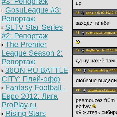
#3: Репортаж
up
GosuLeague #3:
#5
@ 02.10.10 1
beKa_b
Репортаж
заходи те еба
SLTV Star Series
#8
@
peemouzez [studies]
#2: Репортаж
The Premier
#9
@ 02.10.1
League Season 2:
HeyPerfect
Репортаж
да ну нах7й там 
36ON.RU BATTLE
#10
@ 02.10
Jey[madebl]
CITY: Плей-офф
любезно выдали 
Fantasy Football -
#11
peemouzez [studies]
Евро 2012: Лига
peemouzez fr0m
ProPlay.ru
eb4wy
Rising Stars
#9 житель сибир