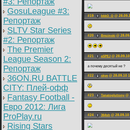
#3: Репортаж
GosuLeague #3:
#19
@ 28.09.1
bkkO_O
Репортаж
SLTV Star Series
#20
@ 28.09.
Brezinski
#2: Репортаж
The Premier
#21
@ 28.09.10
League Season 2:
aSPEJ
Репортаж
а почему десятый не ?
36ON.RU BATTLE
#22
@ 28.09.10 1
skye
CITY: Плей-офф
Fantasy Football -
#23
@ 2
Tanatogluttony
Евро 2012: Лига
ProPlay.ru
#24
@ 28.09.10
364sh
Rising Stars