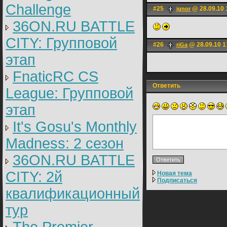
Challenge
#25
@ 28.09.10 
ignоr
36ON.RU BATTLE
CITY: Групповой
#26
@ 28.09.10 1
riGa
этап
FnaticRC CS
Ответить
League: Групповой
этап
It's Gosu's Monthly
Madness: 2 сезон
36ON.RU BATTLE
CITY: 2й
Новая тема
Подписаться
квалификационный
тур