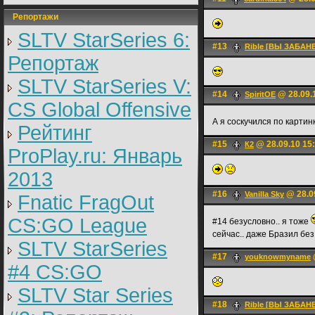
Репортажи
SLTV StarSeries 6:
#13
Rible [ВЫ ЗАБАНЕ
Репортаж
SLTV StarSeries V:
#14
@ 28.09.
SpiritOE
CS Global Offensive
А я соскучился по карти
Рейтинг
#15
@ 28.09.10 15
К2
ProPlay.ru: Январь
2013
#16
@ 28.0
Vanilla Sky
Fnatic FragOut
CS:GO League
#14 безусловно.. я тоже
сейчас.. даже Бразил бе
SLTV StarSeries
#17
youknowmyname
#4 CS:GO
SLTV Star Series
#18
Rible [ВЫ ЗАБАНЕ