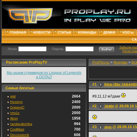
ГЛАВНАЯ
НОВОСТИ
СТАТЬИ
КОМАНДЫ
ДЕМКИ
VOD'ы
СА
Забыли па
Логин:
Пароль:
Регистра
Расписание ProPlayTV
ProPlay.ru
>
Форумы
>
Br
Мы ищем стримеров по League of Legends
и DOTA2!
#1
Rible [ВЫ ЗАБАНЕН
Самые богатые
2664
#9,11,12 м7даки
ggtt
2400
Hvostyn
#2
@ 28.09.10 1
З6484
2000
GopaveC
2000
rmn1x
1958
Akon
994
razdavalochka
#3
@ 28.09.10 15
skye
700
CoolMast
606
Devostatortk