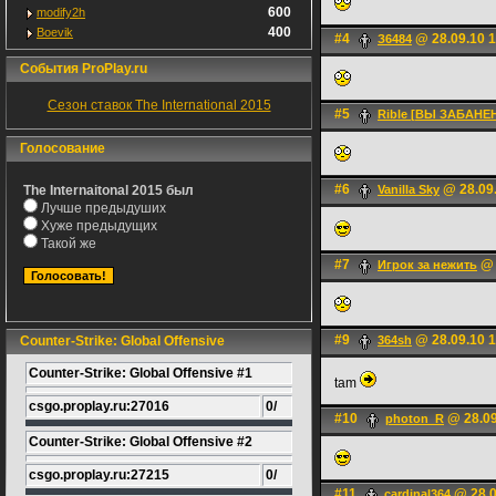
600
modify2h
400
Boevik
#4
@ 28.09.10 1
З6484
События ProPlay.ru
Сезон ставок The International 2015
#5
Rible [ВЫ ЗАБАНЕН
Голосование
#6
@ 28.09.
The Internaitonal 2015 был
Vanilla Sky
Лучше предыдуших
Хуже предыдущих
Такой же
#7
@ 
Игрок за нежить
#9
@ 28.09.10 1
Counter-Strike: Global Offensive
364sh
Counter-Strike: Global Offensive #1
tam
csgo.proplay.ru:27016
0/
#10
@ 28.09
photon_R
Counter-Strike: Global Offensive #2
csgo.proplay.ru:27215
0/
#11
@ 28.0
cardinal364