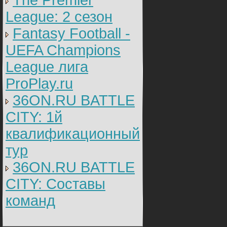
The Premier
League: 2 cезон
Fantasy Football -
UEFA Champions
League лига
ProPlay.ru
36ON.RU BATTLE
CITY: 1й
квалификационный
тур
36ON.RU BATTLE
CITY: Составы
команд