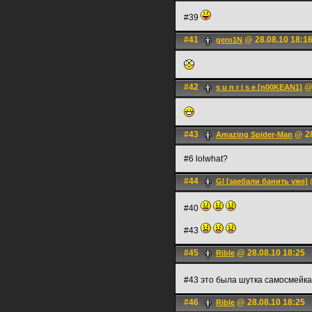
#39
#41
@ 28.08.10 18:1
gero1N
#42
@ 
s u n r i s e [n00KEAN1]
#43
@ 28
Amazing Spider-Man
#6 lolwhat?
#44
Gl [заебали банить уже]
#40
#43
#45
@ 28.08.10 18:25
Rible
#43 это была шутка самосмейк
#46
@ 28.08.10 18:25
Rible