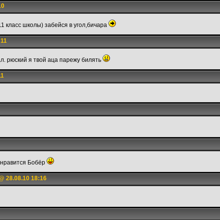
10
11 класс школы) забейся в угол,бичара
:11
ал. рюский я твой аца парежу билять
11
 нравится Бобёр
@ 28.08.10 18:16