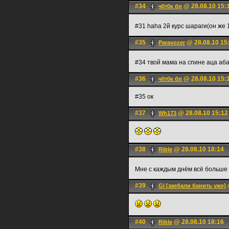
#34
@ 28.08.10 15:
ч0т0к бп
#31 haha 2й курс шараги(он же 
#35
@ 28.08.10 15
Paravozer
#34 твой мама на спине аца аб
#36
@ 28.08.10 15:
ч0т0к бп
#35 ок
#37
@ 28.08.10 15:12
Wh173
#38
@ 28.08.10 18:14
Rible
Мне с каждым днём всё больше
#39
Gl [заебали банить уже]
#40
@ 28.08.10 18:16
Rible