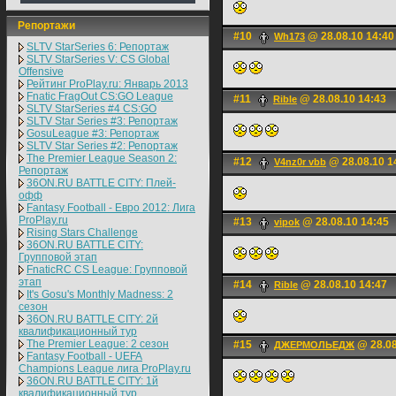
Репортажи
#10
@ 28.08.10 14:40
Wh173
SLTV StarSeries 6: Репортаж
SLTV StarSeries V: CS Global
Offensive
Рейтинг ProPlay.ru: Январь 2013
Fnatic FragOut CS:GO League
#11
@ 28.08.10 14:43
Rible
SLTV StarSeries #4 CS:GO
SLTV Star Series #3: Репортаж
GosuLeague #3: Репортаж
SLTV Star Series #2: Репортаж
The Premier League Season 2:
#12
@ 28.08.10 1
V4nz0r vbb
Репортаж
36ON.RU BATTLE CITY: Плей-
офф
Fantasy Football - Евро 2012: Лига
ProPlay.ru
#13
@ 28.08.10 14:45
vipok
Rising Stars Challenge
36ON.RU BATTLE CITY:
Групповой этап
FnaticRC CS League: Групповой
этап
#14
@ 28.08.10 14:47
Rible
It's Gosu's Monthly Madness: 2
сезон
36ON.RU BATTLE CITY: 2й
квалификационный тур
The Premier League: 2 cезон
#15
@ 28.08
ДЖЕРМОЛЬЕДЖ
Fantasy Football - UEFA
Champions League лига ProPlay.ru
36ON.RU BATTLE CITY: 1й
квалификационный тур