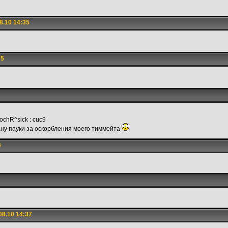
8.10 14:35
35
hR^sick : cuc9
ну пауки за оскорбления моего тиммейта
6
8.10 14:37