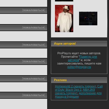
[
пожаловаться
]
[
пожаловаться
]
Ищем авторов!
[
пожаловаться
]
ProPlay.ru ищет новых авторов.
Прочитайте "
Памятку для
авторов
" и, если
[
пожаловаться
]
заинтересовались, пишите нам
editor@proplay.ru
[
пожаловаться
]
Реклама
Homeworld 2 скачать торрент
,
Call
of Duty: Black Ops 2
,
NBA 2K9
скачать торрент
,
дополнение для
[
пожаловаться
]
Назад в будущее