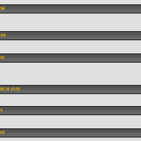
:58
:59
:01
08.10 15:01
01
:03