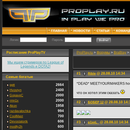
ГЛАВНАЯ
НОВОСТИ
СТАТЬИ
КОМАН
Логин:
Пароль:
Расписание ProPlayTV
ProPlay.ru
>
Форумы
>
BraBlay
>
Мы ищем стримеров по League of
Legends и DOTA2!
#1
@ 28.08.10 14:34
Rible
Самые богатые
*DEAD* MEETYOURMAKERS hooc
2664
ggtt
2400
Hvostyn
что он хотел этим сказать
2000
GopaveC
2000
rmn1x
#2
@ 28.08.10 14:
БОБЕР 12
1958
Akon
994
razdavalochka
700
CoolMast
606
Devostatortk
#3
@ 28.08.10 14:34
p1xeL_
600
modify2h