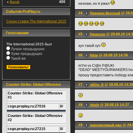
400
Boevik
незнаю, но я ржал
События ProPlay.ru
#4
@ 28.0
Пирожок Вкусный
Сезон ставок The International 2015
Голосование
#5
@ 28.08.10 14:
Paravozer
The Internaitonal 2015 был
хуч такой хуч
Лучше предыдуших
Хуже предыдущих
#6
@ 28.08.10 14:36
Rible
Такой же
mYm vs Cl@n P@UKI
*DEAD* MEETYOURMAKERS hooc
прошу предоставить победу кла
Counter-Strike: Global Offensive
#7
@ 28.08.10 14:3
sNOw_R
Counter-Strike: Global Offensive
#1
#8
@ 28.08.10 14:37
tiNz0r
csgo.proplay.ru:27016
0/
Counter-Strike: Global Offensive
#2
#9
@ 28.0
невозмутимый джо
csgo.proplay.ru:27215
0/