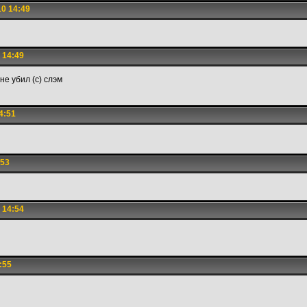
0 14:49
 14:49
не убил (с) слэм
4:51
:53
 14:54
:55