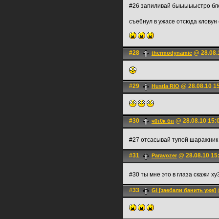
#26 запиливай быыыыыстро бл
съе6нул в ужасе отсюда кловун
#28
@ 28.08.
thermodynamic
#29
@ 28.08.10 1
Hustla RIO
#30
@ 28.08.10 15:
ч0т0к бп
#27 отсасывай тупой шаражни
#31
@ 28.08.10 15
Paravozer
#30 ты мне это в глаза скажи х
#33
Gl [заебали банить уже]