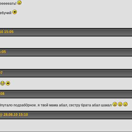
еееееать!
 е6учий
10 15:05
5:05
07
к
:08
у3путало подзаб0рное. я твой мама абал, сестру брата абал шакал
@ 28.08.10 15:10