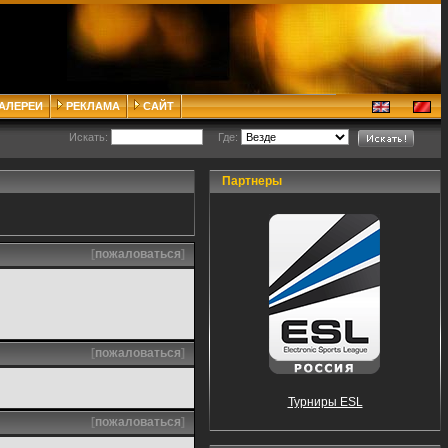
ГАЛЕРЕИ
РЕКЛАМА
САЙТ
Искать:
Где:
Партнеры
[
пожаловаться
]
[
пожаловаться
]
Турниры ESL
[
пожаловаться
]