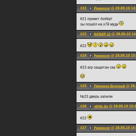
#22
@ 28.08.10 14
Paravozer
#21 привет бобёр!
зы пошёл на х7й мудк
#23
@ 28.08.10 14
БОБЕР 12
#22
#24
@ 28.08.10 15
Paravozer
#23 агр защитан ска
#25
@ 28.
Пирожок Вкусный
№23 дверь запили
#26
@ 28.08.10 15:
ч0т0к бп
#22
#27
@ 28.08.10 15
Paravozer