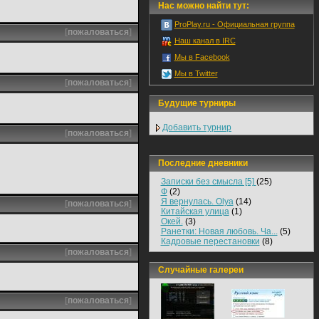
Нас можно найти тут:
ProPlay.ru - Официальная группа
[
пожаловаться
]
Наш канал в IRC
Мы в Facebook
Мы в Twitter
[
пожаловаться
]
Будущие турниры
Добавить турнир
[
пожаловаться
]
Последние дневники
Записки без смысла [5]
(25)
Ф
(2)
Я вернулась. Olya
(14)
[
пожаловаться
]
Китайская улица
(1)
Окей.
(3)
Ранетки: Новая любовь. Ча...
(5)
Кадровые перестановки
(8)
[
пожаловаться
]
Случайные галереи
[
пожаловаться
]