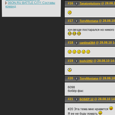
36ON.RU BATTLE CITY: Составы
#16
@ 28.08.1
Tanatogluttony
команд
#17
@ 28.08.10
TonyMontana
хуч везде постарался но никого 
#18
@ 28.08.10 1
cardinal364
#19
@ 28.08.10 14
body1992
#20
@ 28.08.10
TonyMontana
6098
бобёр фас
#21
@ 28.08.10 14
БОБЕР 12
#20 Эта тема мне нравится
Я ее не буду ломать