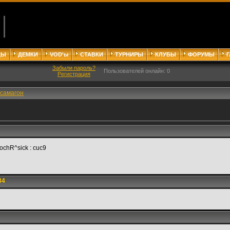
ДЫ
ДЕМКИ
VOD'ы
СТАВКИ
ТУРНИРЫ
КЛУБЫ
ФОРУМЫ
Забыли пароль?
Пользователей онлайн: 0
Регистрация
самагон
hR^sick : cuc9
34