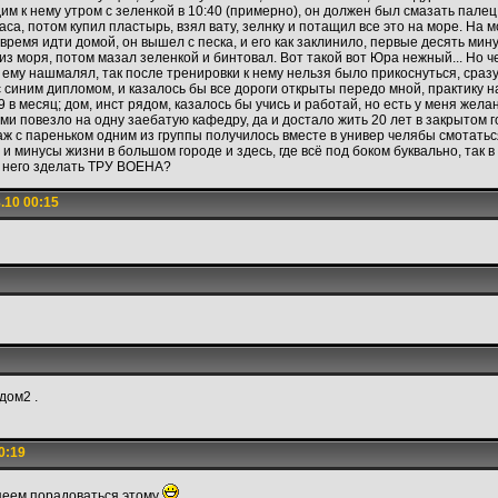
им к нему утром с зеленкой в 10:40 (примерно), он должен был смазать палец
са, потом купил пластырь, взял вату, зелнку и потащил все это на море. На мо
 время идти домой, он вышел с песка, и его как заклинило, первые десять мин
из моря, потом мазал зеленкой и бинтовал. Вот такой вот Юра нежный... Но че
 ему нашмалял, так после тренировки к нему нельзя было прикоснуться, сразу 
 синим дипломом, и казалось бы все дороги открыты передо мной, практику н
9 в месяц; дом, инст рядом, казалось бы учись и работай, но есть у меня жел
ми повезло на одну заебатую кафедру, да и достало жить 20 лет в закрытом г
даж с пареньком одним из группы получилось вместе в универ челябы смотатьс
ы и минусы жизни в большом городе и здесь, где всё под боком буквально, так 
из него зделать ТРУ ВОЕНА?
.10 00:15
дом2 .
0:19
спеем порадоваться этому