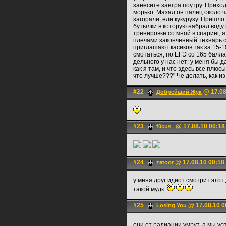
занесите завтра поутру. Приход
морько. Мазал он палец около ча
загорали, ели кукурузу. Пришло
бутылки в которую набрал воду 
тренировке со мной в спаринг, я
плечами законченный технарь с
приглашают касиков так за 15-1
смотаться, по ЕГЭ со 165 балла
дельного у нас нет; у меня бы 
как я там, и что здесь все плюс
что лучше???" Че делать, как 
#22
@ 17.08
Добрейший Жук
#23
@ 17.08.10 00:18
f0cus_
#24
@ 17.08.10 00:18
zetoor
у меня друг идиот смотрит этот 
такой мудк.
#25
@ 17.08.10 0
Losing You
они от радиации умрут, а мы у