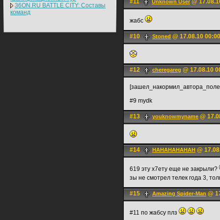
#11
@ 17.08.1
Unknown User
36ON.RU BATTLE CITY: Составы
команд
жабс
#10
@ 17.08.10 00:0
Stoned
#12
@ 17.08.10 0
cheregareg
[зашел_накормил_автора_пол
#9 mydk
#13
@ 17.0
youknowmyname
#14
@ 17.08
HAHAHAHAHAH
619 эту х7ету еще не закрыли?
зы не смотрел телек года 3, то
#15
@ 17
Amazing Spider-Man
#11 по жабсу плз