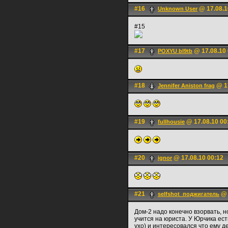
#16
@ 17.08.1
Unknown User
#15
#17
@ 17.08.10 
POXYU bl9tb
#18
@ 17
Jennifer Aniston frag
#19
@ 17.08.10 00
fullhousie
#20
@ 17.08.10 00:12
ignоr
#21
@ 
selfshot_поджигатель
Дом-2 надо конечно взорвать, 
учится на юриста. У Юрчика ест
ухо) и интересовался что ему де