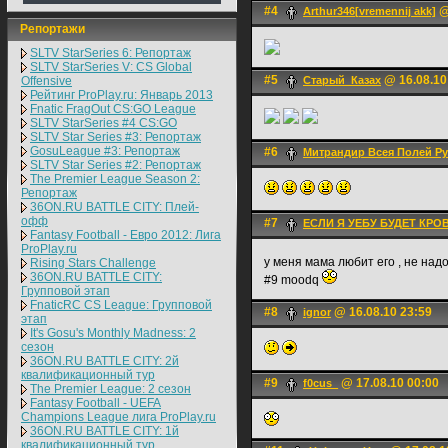
#4
@
Arthur346[vremennij akk]
Репортажи
SLTV StarSeries 6: Репортаж
SLTV StarSeries V: CS Global
#5
@ 16.08.10
Offensive
Старый_Казах
Рейтинг ProPlay.ru: Январь 2013
Fnatic FragOut CS:GO League
SLTV StarSeries #4 CS:GO
SLTV Star Series #3: Репортаж
GosuLeague #3: Репортаж
#6
Митрандир Всея Полей Ру
SLTV Star Series #2: Репортаж
The Premier League Season 2:
Репортаж
36ON.RU BATTLE CITY: Плей-
офф
#7
ЕСЛИ Я УЕБУ БУДЕТ КРО
Fantasy Football - Евро 2012: Лига
ProPlay.ru
у меня мама любит его , не над
Rising Stars Challenge
36ON.RU BATTLE CITY:
#9 moodq
Групповой этап
FnaticRC CS League: Групповой
#8
@ 16.08.10 23:59
ignоr
этап
It's Gosu's Monthly Madness: 2
сезон
36ON.RU BATTLE CITY: 2й
квалификационный тур
#9
@ 17.08.10 00:00
f0cus_
The Premier League: 2 cезон
Fantasy Football - UEFA
Champions League лига ProPlay.ru
36ON.RU BATTLE CITY: 1й
квалификационный тур