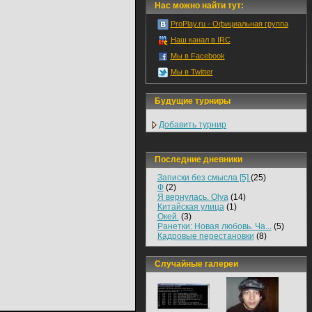
Нас можно найти тут:
ProPlay.ru - Официальная группа
Наш канал в IRC
Мы в Facebook
Мы в Twitter
Будущие турниры
Добавить турнир
Последние дневники
Записки без смысла [5]
(25)
Ф
(2)
Я вернулась. Olya
(14)
Китайская улица
(1)
Окей.
(3)
Ранетки: Новая любовь. Ча...
(5)
Кадровые перестановки
(8)
Случайные галереи