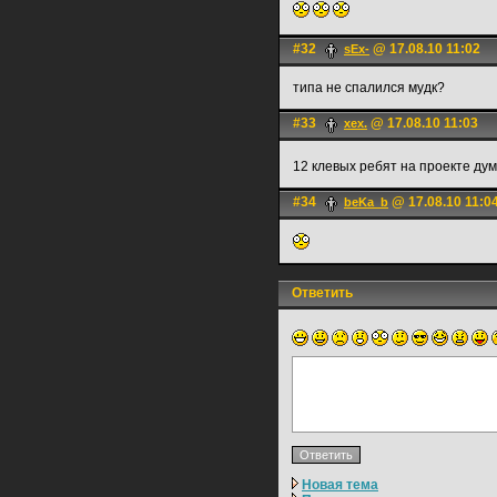
#32
@ 17.08.10 11:02
sEx-
типа не спалился мудк?
#33
@ 17.08.10 11:03
xex.
12 клевых ребят на проекте ду
#34
@ 17.08.10 11:0
beKa_b
Ответить
Новая тема