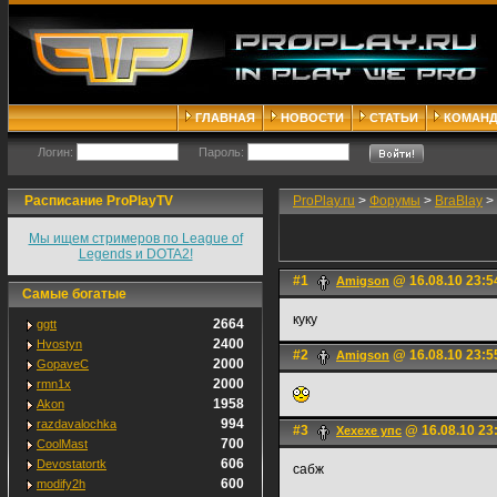
ГЛАВНАЯ
НОВОСТИ
СТАТЬИ
КОМАН
Логин:
Пароль:
Расписание ProPlayTV
ProPlay.ru
>
Форумы
>
BraBlay
>
Мы ищем стримеров по League of
Legends и DOTA2!
#1
@ 16.08.10 23:5
Amigson
Самые богатые
куку
2664
ggtt
2400
Hvostyn
#2
@ 16.08.10 23:5
Amigson
2000
GopaveC
2000
rmn1x
1958
Akon
994
razdavalochka
#3
@ 16.08.10 23
Хехехе упс
700
CoolMast
606
Devostatortk
сабж
600
modify2h