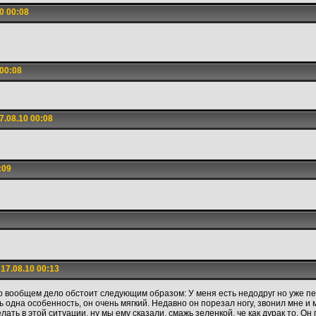
0 00:08
00:08
.08.10 00:08
:09
17.08.10 00:13
но вообщем дело обстоит следующим образом: У меня есть недодруг но уже пе
ь одна особенность, он очень мягкий. Недавно он порезал ногу, звонил мне и 
лать в этой ситуации, ну мы ему сказали, смажь зеленкой, че как дурак то. Он 