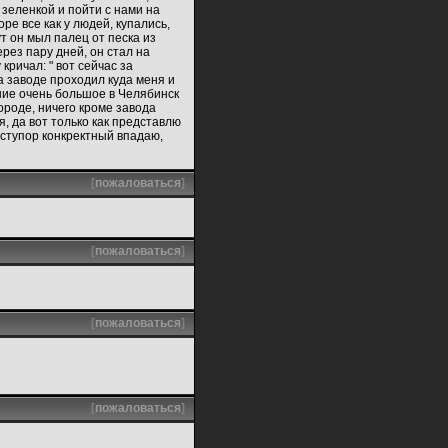
 зеленкой и пойти с нами на
ре все как у людей, купались,
ут он мыл палец от песка из
рез пару дней, он стал на
кричал: " вот сейчас за
а заводе проходил куда меня и
ание очень большое в Челябинск
ороде, ничего кроме завода
я, да вот только как представлю
в ступор конкректный впадаю,
[
пожаловаться
]
[
пожаловаться
]
[
пожаловаться
]
[
пожаловаться
]