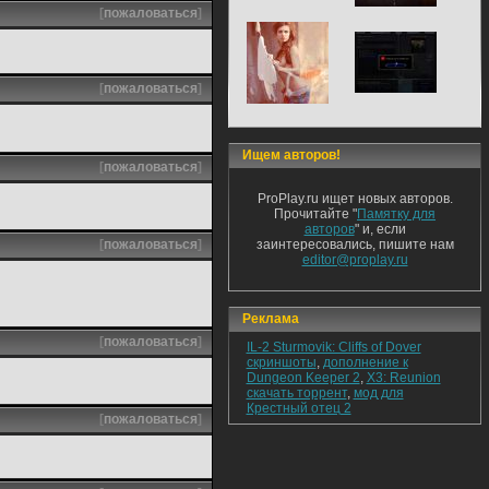
[
пожаловаться
]
[
пожаловаться
]
Ищем авторов!
[
пожаловаться
]
ProPlay.ru ищет новых авторов.
Прочитайте "
Памятку для
авторов
" и, если
[
пожаловаться
]
заинтересовались, пишите нам
editor@proplay.ru
Реклама
[
пожаловаться
]
IL-2 Sturmovik: Cliffs of Dover
скриншоты
,
дополнение к
Dungeon Keeper 2
,
X3: Reunion
скачать торрент
,
мод для
Крестный отец 2
[
пожаловаться
]