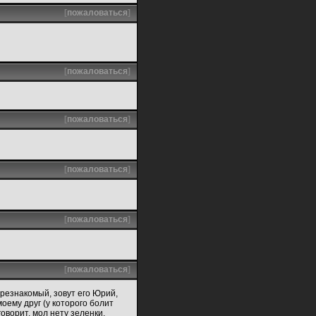
[
пожаловаться
]
[
пожаловаться
]
[
пожаловаться
]
[
пожаловаться
]
[
пожаловаться
]
[
пожаловаться
]
резнакомый, зовут его Юрий,
моему друг (у которого болит
говорит, мол нету зеленки,