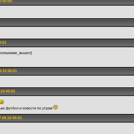
0 00:00
0
0:01
езняшками_вышел]
8.10 00:01
.10 00:02
лько футбол и новости по утрам
.08.10 00:03