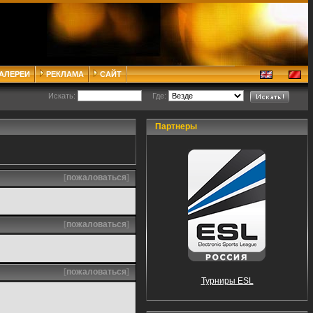
ГАЛЕРЕИ
РЕКЛАМА
САЙТ
Искать:
Где:
Партнеры
[
пожаловаться
]
[
пожаловаться
]
[
пожаловаться
]
Турниры ESL