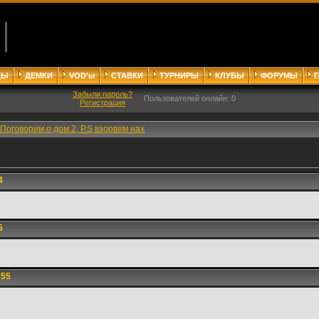
ДЫ
ДЕМКИ
VOD'ы
СТАВКИ
ТУРНИРЫ
КЛУБЫ
ФОРУМЫ
Забыли пароль?
Пользователей онлайн: 0
Регистрация
Поговорим о дом 2, P.S взорвем нах
4
5
:55