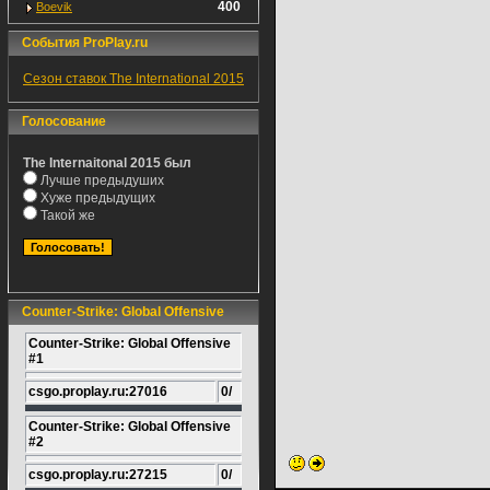
400
Boevik
События ProPlay.ru
Сезон ставок The International 2015
Голосование
The Internaitonal 2015 был
Лучше предыдуших
Хуже предыдущих
Такой же
Counter-Strike: Global Offensive
Counter-Strike: Global Offensive
#1
csgo.proplay.ru:27016
0/
Counter-Strike: Global Offensive
#2
csgo.proplay.ru:27215
0/