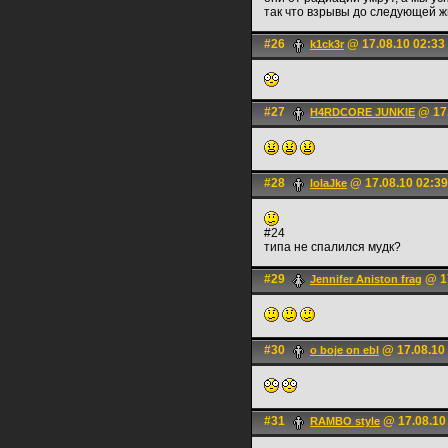
так что взрывы до следующей ж
#26
@ 17.08.10 02:33
k1ck3r
#27
@ 17.
H4RDCORE JUNKIE
#28
@ 17.08.10 02:39
lolaJke
#24
типа не спалился мудк?
#29
@ 17
Jennifer Aniston frag
#30
@ 17.08.10 
o boje on ebl
#31
@ 17.08.10
RAMBO style