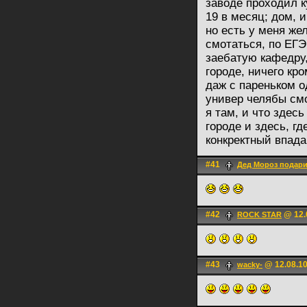
заводе проходил к
19 в месяц; дом, 
но есть у меня же
смотаться, по ЕГЭ
заебатую кафедру,
городе, ничего кро
даж с пареньком о
универ челябы смо
я там, и что здес
городе и здесь, гд
конкректный впад
#41
Дед Мороз подари
#42
@ 12.
ROCK STAR
#43
@ 12.08.10
wacky-