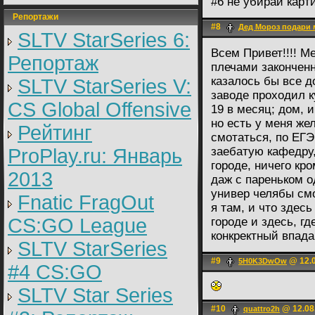
#6 не убирай карт
Репортажи
#8
Дед Мороз подари 
SLTV StarSeries 6:
Всем Привет!!!! М
Репортаж
плечами закончен
казалось бы все д
SLTV StarSeries V:
заводе проходил к
CS Global Offensive
19 в месяц; дом, 
но есть у меня же
Рейтинг
смотаться, по ЕГЭ
ProPlay.ru: Январь
заебатую кафедру,
городе, ничего кро
2013
даж с пареньком о
универ челябы смо
Fnatic FragOut
я там, и что здес
CS:GO League
городе и здесь, гд
конкректный впад
SLTV StarSeries
#9
@ 12.0
5H0K3DwOw
#4 CS:GO
SLTV Star Series
#10
@ 12.08
quattro2h