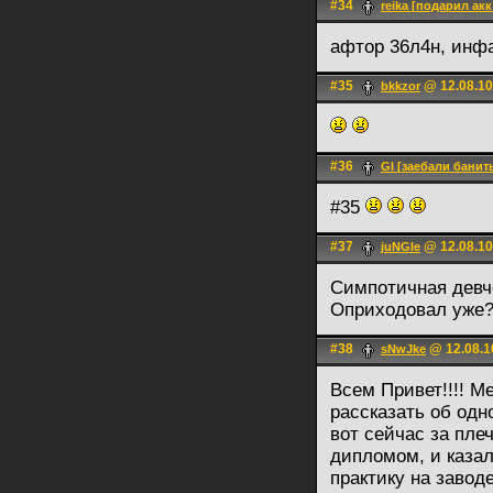
#34
reika [подарил акк
афтор 36л4н, ин
#35
@ 12.08.10
bkkzor
#36
Gl [заебали банит
#35
#37
@ 12.08.10
juNGle
Симпотичная девч
Оприходовал уже
#38
@ 12.08.1
sNwJke
Всем Привет!!!! Ме
рассказать об одно
вот сейчас за пле
дипломом, и казал
практику на завод