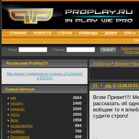
ГЛАВНАЯ
НОВОСТИ
СТАТЬИ
КОМАНДЫ
ДЕМКИ
VOD'ы
СА
Забыли па
Логин:
Пароль:
Регистра
Расписание ProPlayTV
ProPlay.ru
>
Форумы
>
Bra
Мы ищем стримеров по League of Legends
и DOTA2!
#1
@ 12.08.10 01
pEL
Самые богатые
Всем Привет!!!! Ме
2664
ggtt
рассказать об одно
2400
Hvostyn
2000
вобщем то я влюб
GopaveC
2000
rmn1x
судите строго!
1958
Akon
994
razdavalochka
700
CoolMast
606
Devostatortk