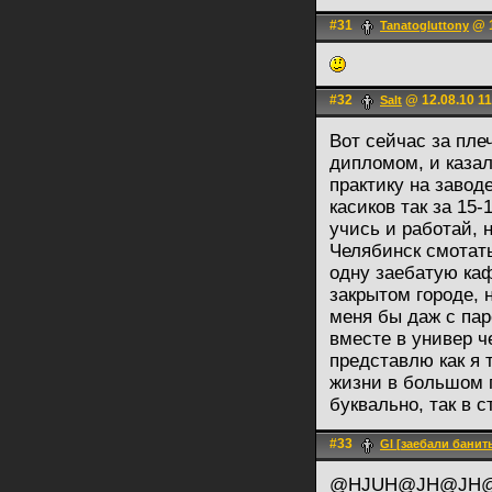
#31
@ 1
Tanatogluttony
#32
@ 12.08.10 11
Salt
Вот сейчас за пле
дипломом, и казал
практику на завод
касиков так за 15-
учись и работай, 
Челябинск смотать
одну заебатую каф
закрытом городе, н
меня бы даж с па
вместе в универ ч
представлю как я 
жизни в большом г
буквально, так в 
#33
Gl [заебали банит
@HJUH@JH@JH