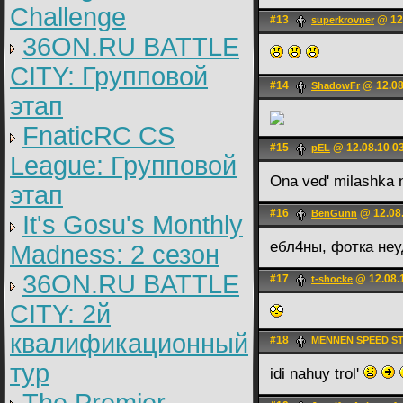
Challenge
#13
@ 12.
superkrovner
36ON.RU BATTLE
CITY: Групповой
#14
@ 12.08
ShadоwFr
этап
FnaticRC CS
#15
@ 12.08.10 0
pEL
League: Групповой
Ona ved' milashka 
этап
#16
@ 12.08.
BenGunn
It's Gosu's Monthly
ебл4ны, фотка неу
Madness: 2 сезон
36ON.RU BATTLE
#17
@ 12.08.
t-shocke
CITY: 2й
квалификационный
#18
MENNEN SPEED ST
тур
idi nahuy trol'