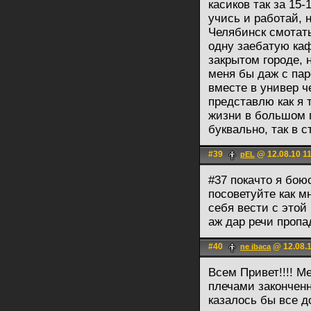
касиков так за 15-
учись и работай, 
Челябинск смотать
одну заебатую каф
закрытом городе, н
меня бы даж с па
вместе в универ ч
представлю как я 
жизни в большом г
буквально, так в 
#39
@ 12.08.10 1
pEL
#37 покачто я боюс
посоветуйте как мн
себя вести с этой 
аж дар речи пропа
#40
@ 12.08.1
ne ibaca
Всем Привет!!!! М
плечами закончен
казалось бы все д