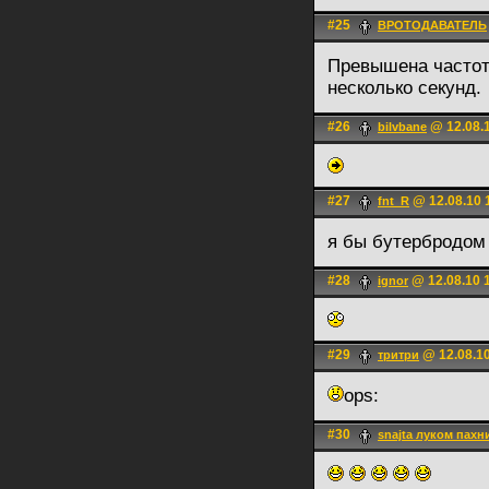
#25
ВРОТОДАВАТЕЛЬ
Превышена частот
несколько секунд.
#26
@ 12.08.1
bilvbane
#27
@ 12.08.10 
fnt_R
я бы бутербродо
#28
@ 12.08.10 
ignоr
#29
@ 12.08.10
тритри
ops:
#30
snajta луком пахн