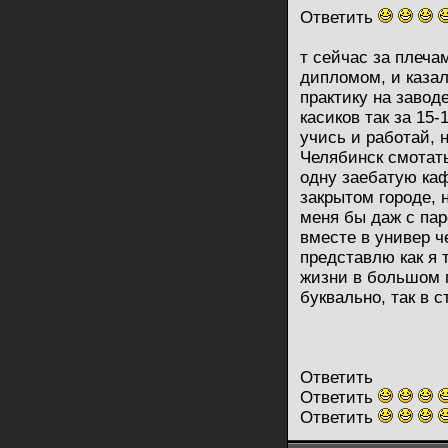
Ответить
т сейчас за плеча
дипломом, и казал
практику на завод
касиков так за 15-
учись и работай, 
Челябинск смотать
одну заебатую каф
закрытом городе, н
меня бы даж с па
вместе в универ ч
представлю как я 
жизни в большом г
буквально, так в 
Ответить
Ответить
Ответить