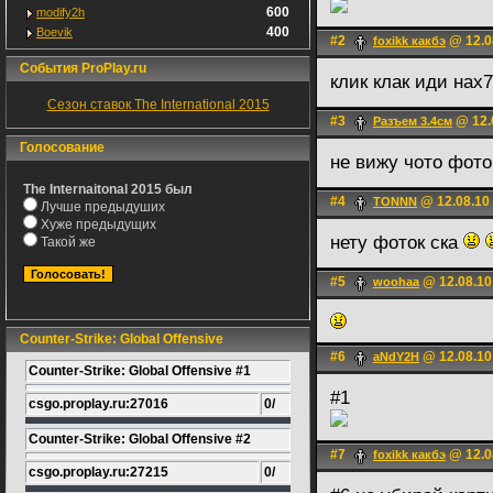
600
modify2h
400
Boevik
#2
@ 12.0
foxikk какбэ
События ProPlay.ru
клик клак иди нах
Сезон ставок The International 2015
#3
@ 12.
Разъем 3.4см
Голосование
не вижу чото фото
The Internaitonal 2015 был
#4
@ 12.08.10
TONNN
Лучше предыдуших
Хуже предыдущих
нету фоток ска
Такой же
#5
@ 12.08.10
woohaa
Counter-Strike: Global Offensive
#6
@ 12.08.10
aNdY2H
Counter-Strike: Global Offensive #1
#1
csgo.proplay.ru:27016
0/
Counter-Strike: Global Offensive #2
#7
@ 12.0
foxikk какбэ
csgo.proplay.ru:27215
0/