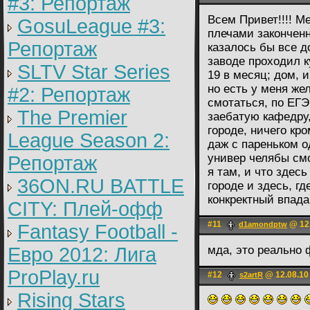
#3: Репортаж
Всем Привет!!!! М
GosuLeague #3:
плечами закончен
Репортаж
казалось бы все д
заводе проходил к
SLTV Star Series
19 в месяц; дом, 
но есть у меня же
#2: Репортаж
смотаться, по ЕГЭ
The Premier
заебатую кафедру,
городе, ничего кро
League Season 2:
даж с пареньком о
универ челябы смо
Репортаж
я там, и что здес
36ON.RU BATTLE
городе и здесь, гд
конкректный впад
CITY: Плей-офф
#11
@ 12.
d1amondptw
Fantasy Football -
Евро 2012: Лига
мда, это реально
ProPlay.ru
#12
@ 12.08.10
s2artR
Rising Stars