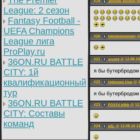
The Premier
#19
Jennifer Aniston fr
League: 2 cезон
Fantasy Football -
UEFA Champions
#20
@ 
HAHAHAHAHAH
League лига
ProPlay.ru
36ON.RU BATTLE
#21
@ 12.08.10
xrush4
CITY: 1й
я бы бутербродо
квалификационный
#22
@ 1
Unknown User
тур
я бы бутербродо
36ON.RU BATTLE
#23
@ 12.
POXYU bl9tb
CITY: Составы
команд
#24
@ 12.08.10 1
pEL