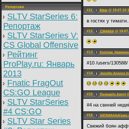
Репортажи
#11
@ 19.07.10 
Rible
SLTV StarSeries 6:
в гостях у тимати.
Репортаж
#12
@ 19.07.
Z364ABA
SLTV StarSeries V:
CS Global Offensive
Рейтинг
#13
Копетан_Невинно
ProPlay.ru: Январь
#10 /users/130588
2013
#14
Jennifer Aniston f
Fnatic FragOut
CS:GO League
#15
@
Полкан[in Amry]
SLTV StarSeries
#4 на свиней нед
#4 CS:GO
#16
SATANAAAA[хаес 
SLTV Star Series
Свежий боян афф