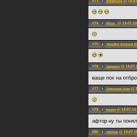
#73
@ 19.07
dream1ng
#74
@ 19.07.10
f0cus_
#75
Jennifer Aniston f
#76
@ 19.07.
rawwwrr
ваще пох на отбр
#77
@ 1
Unknown User
#79
@ 19.07.10
huves
афтор ну ты поня
#80
@ 19.07.1
zetman