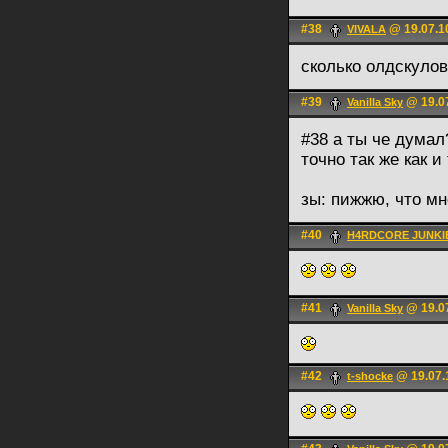
#38
@ 19.07.1
VIVALA
сколько олдскуло
#39
@ 19.07
Vanilla Sky
#38 а ты че думал?
точно так же как и
зы: пижжю, что мн
#40
H4RDCORE JUNKI
#41
@ 19.07
Vanilla Sky
#42
@ 19.07.
t-shocke