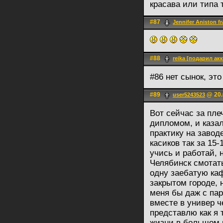
красава или типа то
#87
Jennifer Aniston f
#88
reika [подарил акк
#86 нет сынок, эт
#89
@ 20.
user5243523
Вот сейчас за пле
дипломом, и казал
практику на завод
касиков так за 15
учись и работай, 
Челябинск смотать
одну заебатую каф
закрытом городе, н
меня бы даж с па
вместе в универ ч
представлю как я 
жизни в большом г