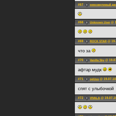
#67
невозмутимый дж
#68
@ 1
Unknown User
#69
@ 19.
ROCK STAR
что за
#70
@ 19.07
Vanilla Sky
афтар мудк
#71
@ 19.07.10
sgUuu
спят с улыбочкой
#72
@ 19.07.1
VIVALA