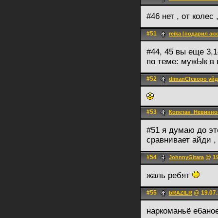
#46 нет , от колес
#51
reika [подарил акк
#44, 45 вы еще 3
по теме: мужЫк в
#52
dimanC[скоро уйд
#53
Копетан_Невинно
#51 я думаю до эт
сравнивает айди ,
#54
@ 19
JohnnyGitara
жаль ребят
#55
@ 19.07.
bRAZILR
наркоманьё е6ано