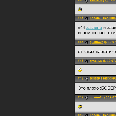
#43
@ 19.07
Vanilla Sky
#45
Копетан_Невинно
#44
загляни
и зао
вспомню пасс отм
#46
@ 19.07
quattro2h
от каких наркотик
#47
@ 19.07.
timo1337
#48
БОБЕР 1 НЕСОК
Это плохо :БОБЕР
#49
@ 19.07
quattro2h
#50
Копетан_Невинно