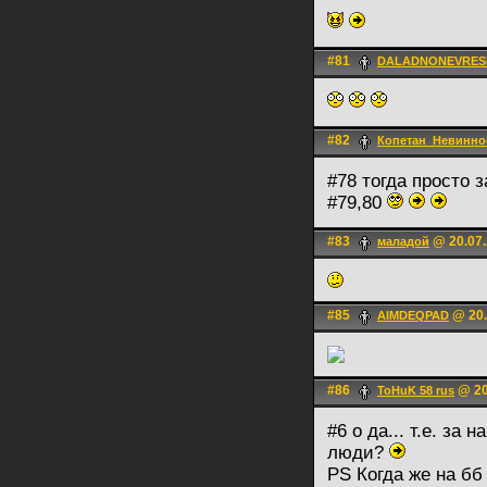
#81
DALADNONEVRES
#82
Копетан_Невинно
#78 тогда просто 
#79,80
#83
@ 20.07.
маладой
#85
@ 20.
AIMDEQPAD
#86
@ 20
ToHuK 58 rus
#6 о да... т.е. за
люди?
PS Когда же на бб