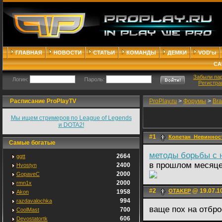
ГЛАВНАЯ
НОВОСТИ
СТАТЬИ
КОМАНДЫ
ДЕМКИ
VOD'ы
СА
Забыли па
Логин:
Пароль:
Регистра
Расписание ProPlayTV
ProPlay.ru
>
Форумы
>
Bra
Мы ищем стримеров по League of Legends
и DOTA2!
#1
Копетан_Невиннос
Самые богатые
методы борьбы с 
2664
ggtt
в прошлом месяце 
2400
Hvostyn
2000
GopaveC
2000
rmn1x
#2
@ 19.07.1
OTAKEP
1958
Akon
994
razdavalochka
ваще пох на отбр
700
CoolMast
606
Devostatortk