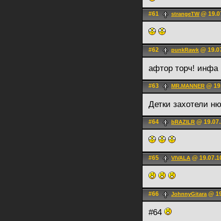
#61
@ 19.0
strangeTW
#62
@ 19.07
punkRawk
афтор торч! инфа 
#63
@ 19.
MR.MANNER
Детки захотели н
#64
@ 19.07.
bRAZILR
#65
@ 19.07.1
VIVALA
#66
@ 19
JohnnyGitara
#64