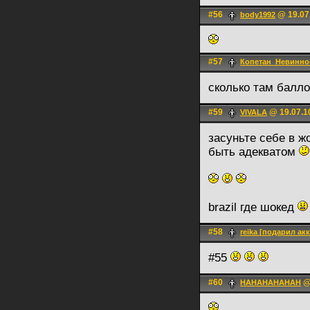
#56
@ 19.07
body1992
#57
Копетан_Невинно
сколько там балл
#59
@ 19.07.1
VIVALA
засуньте себе в ж
быть адекватом
brazil где шокед
#58
reika [подарил акк
#55
#60
@ 
HAHAHAHAHAH