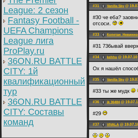
The Premier
#31
@ 19.07
Vanilla Sky
League: 2 cезон
#30 че еба? заовн
Fantasy Football -
отсоси.
UEFA Champions
#33
Копетан_Невинно
League лига
#31 736ывай ввер
ProPlay.ru
#34
@ 19.07.10
kehhu
36ON.RU BATTLE
Ох я нашёл спосо
CITY: 1й
квалификационный
#35
@ 19.07
Vanilla Sky
тур
#33 ты же мудк
36ON.RU BATTLE
#36
@ 19.07.1
jk 36484
CITY: Составы
#29
команд
#37
@ 19.07.1
VIVALA