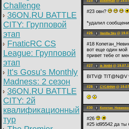
#25
@ 19.07
pokerman
Challenge
#23 овн?
36ON.RU BATTLE
CITY: Групповой
*удалил сообщени
этап
#26
@ 19.07
Vanilla Sky
FnaticRC CS
#18 Копетан_Неви
вот еще один мой 
League: Групповой
привет тебе от мен
этап
#27
@ 19.07.1
jk 36484
It's Gosu's Monthly
BITV@ TIT@N@V
Madness: 2 сезон
#28
@ 19.07
CYC4HNH
36ON.RU BATTLE
CITY: 2й
квалификационный
#30
Копетан_Невинно
тур
#26
#25 id95542 да ты