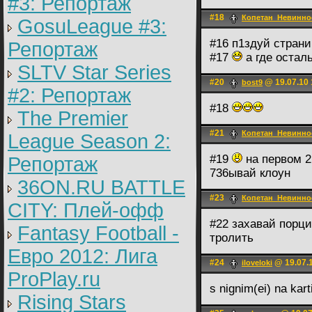
#3: Репортаж
#18
Копетан_Невинно
GosuLeague #3:
#16 п1здуй страни
Репортаж
#17
а где остал
SLTV Star Series
#20
@ 19.07.10 
bost9
#2: Репортаж
#18
The Premier
#21
Копетан_Невинно
League Season 2:
#19
на первом 2 
Репортаж
736ывай клоун
36ON.RU BATTLE
#23
Копетан_Невинно
CITY: Плей-офф
#22 захавай порци
Fantasy Football -
тролить
Евро 2012: Лига
#24
@ 19.07.1
iloveloki
ProPlay.ru
s nignim(ei) na kar
Rising Stars