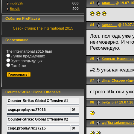
#3
@ 19.07.10
600
Altair __
modify2h
400
Boevik
События ProPlay.ru
#4
@ 19.07.
Боров----
Сезон ставок The International 2015
Лол, полгода уже
Голосование
неимоверно. И что
Рекомендую.
The Internaitonal 2015 был
Лучше предыдуших
#6
Копетан_Невиннос
Хуже предыдущих
Такой же
#2,5 унылаянеаде
#7
dimanC[скоро уйду 
строго п0х они у
Counter-Strike: Global Offensive
Counter-Strike: Global Offensive #1
#8
@ 19.07.10
beKa_b
csgo.proplay.ru:27016
0/
Counter-Strike: Global Offensive #2
#9
wp[Вы забанены с 31
csgo.proplay.ru:27215
0/