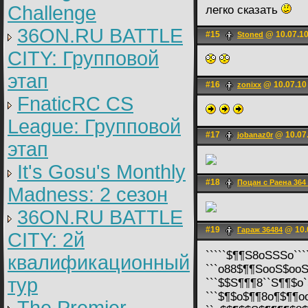
Challenge
легко сказать
36ON.RU BATTLE
#15
@ 10.07.10
Stoned
CITY: Групповой
этап
#16
@ 10.07.10
zonixx
FnaticRC CS
League: Групповой
#17
@ 10.07.
jobanaz0r
этап
It's Gosu's Monthly
#18
Поцан с Раена 364
Madness: 2 сезон
36ON.RU BATTLE
#19
@ 10.
Гараж 36484
CITY: 2й
`````$¶¶S8oSSSo``````
квалификационный
```o88$¶¶SooS$ooSoo``
тур
```$$S¶¶¶8``S¶¶$o`SS`
```$¶$o$¶¶8o¶$¶¶oooo