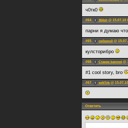
ч0тк0
#64
@ 15.07.10 
364sh
парни я думаю что 
#65
@ 15.07.
см3шной
кулсторибро
#66
@ 1
Старик banned
#1 cool story, bro
#67
@ 15.07.10
xeNTrik
Ответить