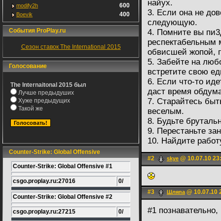
найух.
600
modify2h
3. Если она не до
400
Boevik
следующую.
События ProPlay.ru
4. Помните вы пи3д
респектабельным м
Сезон ставок The International 2015
обвисшей жопой, г
5. Забейте на люб
Голосование
встретите свою е
6. Если что-то иде
The Internaitonal 2015 был
даст время обдум
Лучше предыдуших
7. Старайтесь быт
Хуже предыдущих
Такой же
веселым.
8. Будьте бруталь
9. Перестаньте за
10. Найдите работ
Counter-Strike: Global Offensive
#2
@ 10.07.10 23
skye
Counter-Strike: Global Offensive #1
csgo.proplay.ru:27016
0/
#3
@ 10.07.10 
Шляпа
Counter-Strike: Global Offensive #2
#1 познавательно
csgo.proplay.ru:27215
0/