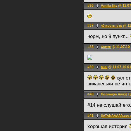
#36
@ 11.07
Vanilla Sky
#37
@ 11
ч0ткость_сэр
норм, но 9 пункт...
#38
@ 11.07.10 
Хомяк
#39
@ 11.07.10 0
MJE
кул с
никапельки не ин
#40
@ 
Полкан[in Amry]
#14 не слушай ег
#41
SATANAAAA[хаес к
хорошая история