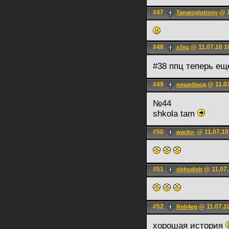
#47
@ 1
Tanatogluttony
#48
@ 11.07.10 1
х7ец
#38 ппц теперь ещ
#49
@ 11.07
нищиброд
№44
shkola tam
#50
@ 11.07.10
wacky-
#51
@ 11.07.
obhodish
#52
@ 11.07.10
Rob4eg
хорошая история