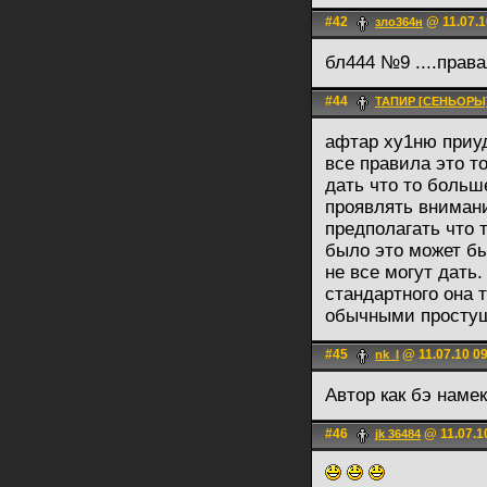
#42
@ 11.07.1
зло364н
бл444 №9 ....прав
#44
ТАПИР [СЕНЬОРЫ
афтар ху1ню приу
все правила это т
дать что то больш
проявлять внимани
предполагать что т
было это может бы
не все могут дать
стандартного она т
обычными просту
#45
@ 11.07.10 0
nk_l
Автор как бэ наме
#46
@ 11.07.1
jk 36484