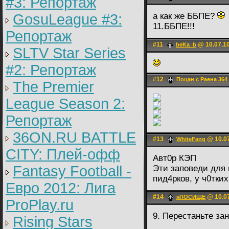
#3: Репортаж
GosuLeague #3:
а как же ББПЕ?
11.ББПЕ!!!
Репортаж
#11
@ 10.07.10
beKa_b
SLTV Star Series
#2: Репортаж
#12
Поцан с Раена 364
The Premier
League Season 2:
Репортаж
36ON.RU BATTLE
#13
@ 10.07
WhiteFаng
CITY: Плей-офф
Авт0р КЭП
Fantasy Football -
Эти заповеди для 
пид4рков, у ч0тки
Евро 2012: Лига
#14
@ 10.07
яПОСИЩЕ
ProPlay.ru
9. Перестаньте за
Rising Stars