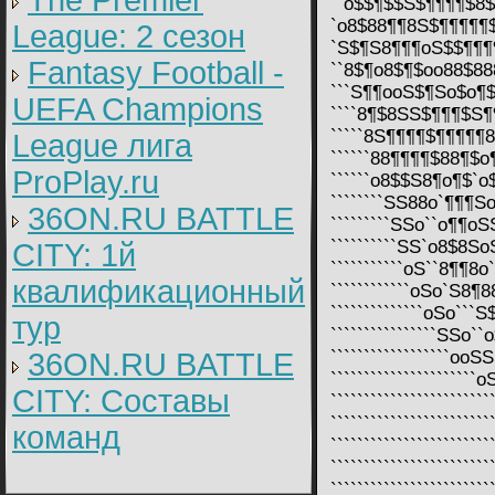
The Premier
``o$$¶$$S$¶¶¶¶$8$¶$
`o8$88¶¶8S$¶¶¶¶¶$$$S
League: 2 cезон
`S$¶S8¶¶¶oS$$¶¶¶¶$
Fantasy Football -
``8$¶o8$¶$oo88$888
```S¶¶ooS$¶So$o¶$o
UEFA Champions
````8¶$8SS$¶¶¶$S¶¶8
`````8S¶¶¶¶$¶¶¶¶¶8S
League лига
``````88¶¶¶¶$88¶$o¶
ProPlay.ru
``````o8$$S8¶o¶$`o$
````````SS88o`¶¶¶So
36ON.RU BATTLE
`````````SSo``o¶¶oSS
``````````SS`o8$8So
CITY: 1й
```````````oS``8¶¶8
квалификационный
````````````oSo`S8¶
``````````````oSo``
тур
````````````````SSo
36ON.RU BATTLE
``````````````````o
````````````````````
CITY: Составы
`````````````````````
`````````````````````
команд
``````````````````````
`````````````````````
````````````````````