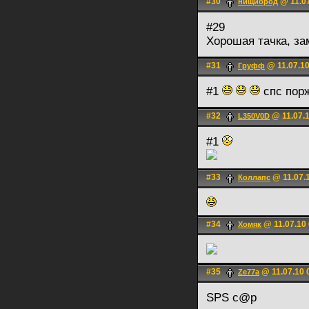
#30
@ 11.07
нищиброд
#29
Хорошая тачка, за
#31
@ 11.07.10
Груфф
#1
спс пор
#32
@ 11.07.1
L350V0D
#1
#33
@ 11.07.
Коллапс
#34
@ 11.07.10 
Хомяк
#35
@ 11.07.10 
Ze77a
SPS c@p