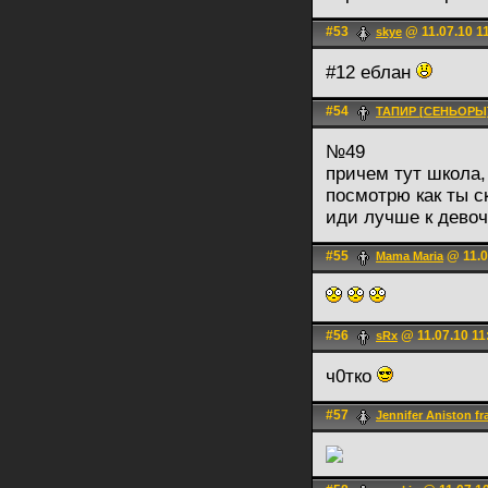
#53
@ 11.07.10 1
skye
#12 еблан
#54
ТАПИР [СЕНЬОРЫ
№49
причем тут школа,
посмотрю как ты с
иди лучше к девоч
#55
@ 11.0
Mama Maria
#56
@ 11.07.10 11
sRx
ч0тко
#57
Jennifer Aniston fr