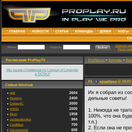
ГЛАВНАЯ
НОВОСТИ
СТАТЬИ
КОМАНДЫ
ДЕМКИ
VOD'ы
СА
Забыли па
Логин:
Пароль:
Регистра
Расписание ProPlayTV
ProPlay.ru
>
Форумы
>
Bra
Мы ищем стримеров по League of Legends
и DOTA2!
#1
@ 10.07.
нищиброд
Самые богатые
Их я собрал из со
2664
ggtt
дельные советы!
2400
Hvostyn
2000
GopaveC
2000
rmn1x
1. Никогда не трат
1958
Akon
100%, что она буд
994
razdavalochka
т.п.)
700
CoolMast
2. Если она не пр
606
Devostatortk