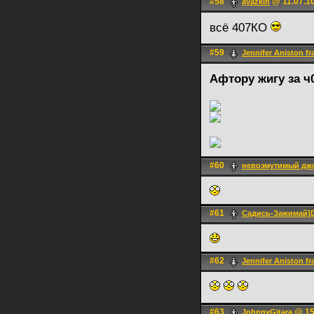
#58
@ 11.07.10
ayazkin
всё 407КО
#59
Jennifer Aniston fr
Афтору жигу за ч
#60
невозмутимый дж
#61
Садись-Зажимай
#62
Jennifer Aniston fr
#63
@ 15
JohnnyGitara