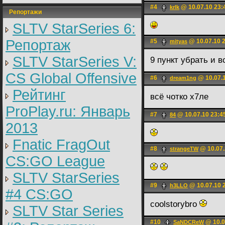
#4
@ 10.07.10 23:
krlk
Репортажи
SLTV StarSeries 6:
Репортаж
#5
@ 10.07.10 
mityas
SLTV StarSeries V:
9 пункт убрать и 
CS Global Offensive
#6
@ 10.07.1
dream1ng
Рейтинг
всё чотко х7ле
ProPlay.ru: Январь
#7
@ 10.07.10 23:4
84
2013
Fnatic FragOut
#8
@ 10.07.
strangeTW
CS:GO League
SLTV StarSeries
#9
@ 10.07.10 
h3LLO
#4 CS:GO
coolstorybro
SLTV Star Series
#10
@ 10.0
SaNDCReW