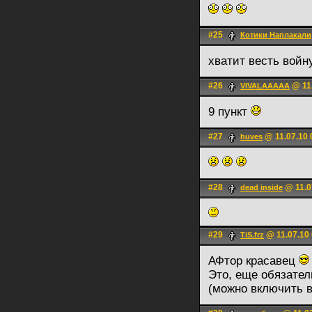
#25
Котики Наплакали
хватит весть войн
#26
@ 11.
VIVALAAAAA
9 пункт
#27
@ 11.07.10 
huves
#28
@ 11.0
dead inside
#29
@ 11.07.10 
TiS.frz
АФтор красавец
Это, еще обязател
(можно включить в