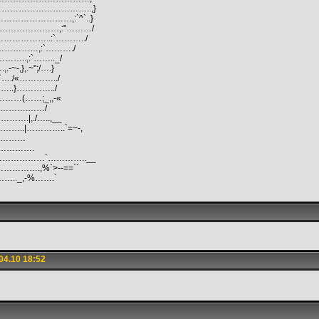
…………………………..,}
…………………,:`^`..}
………………,:"………/
……………..:`………../
………………,:`………./
……..,:`…….._/
~-,},.~";/….}
/`…./«…………../
`…..}…………../
……(……;_,,-«
………….……/
.|,./…..,__
…..|…………..`=~-,
……………
…………….
………………`…………..__
…….,%`>--==``
._,-%…….`
04.10 18:52