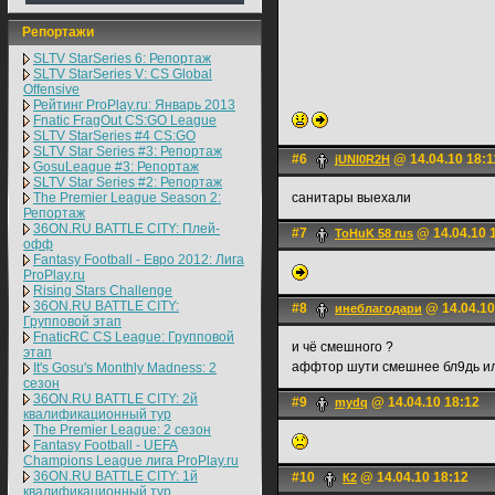
Репортажи
SLTV StarSeries 6: Репортаж
SLTV StarSeries V: CS Global
Offensive
Рейтинг ProPlay.ru: Январь 2013
Fnatic FragOut CS:GO League
SLTV StarSeries #4 CS:GO
SLTV Star Series #3: Репортаж
#6
@ 14.04.10 18:1
jUNI0R2H
GosuLeague #3: Репортаж
SLTV Star Series #2: Репортаж
The Premier League Season 2:
санитары выехали
Репортаж
36ON.RU BATTLE CITY: Плей-
#7
@ 14.04.10 
ToHuK 58 rus
офф
Fantasy Football - Евро 2012: Лига
ProPlay.ru
Rising Stars Challenge
36ON.RU BATTLE CITY:
#8
@ 14.04.10
инеблагодари
Групповой этап
FnaticRC CS League: Групповой
и чё смешного ?
этап
аффтор шути смешнее бл9дь и
It's Gosu's Monthly Madness: 2
сезон
36ON.RU BATTLE CITY: 2й
#9
@ 14.04.10 18:12
mydq
квалификационный тур
The Premier League: 2 cезон
Fantasy Football - UEFA
Champions League лига ProPlay.ru
36ON.RU BATTLE CITY: 1й
#10
@ 14.04.10 18:12
К2
квалификационный тур