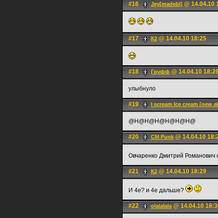
#16
@ 14.04.10 
Jey[madebl]
#17
@ 14.04.10 18:25
К2
#18
@ 14.04.10 18:2
Груфф
улыбнуло
#19
I scream Ice cream [new a
@H@H@H@H@H@H@
#20
@ 14.04.10 18:
CM Punk
Овчаренко Дмитрий Романович 
#21
@ 14.04.10 18:29
К2
И 4е? и 4е дальше?
#22
@ 14.04.10 18:3
olalalala