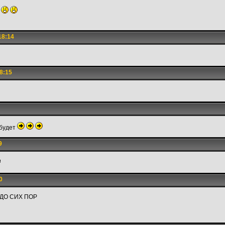
ы
18:14
8:15
 будет
9
0
 ДО СИХ ПОР