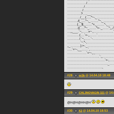
………………./………………………
……………../……………………………
……………/……………………………
…………..?…..__……………………
…………./__.(….."~-,_…………
………../(_…."~,_…….."~,_…………
……….{.._$;_……"=,_……."-,_…….,.-
………..((…..*~_……."=-._……";,,.
…,,,___.`~,……»~.,………………..
…………(….`=-,,…….`………………
…………/.`~,……`-………………
………….`~.*-,………………………………
,,_……….}.>-._…………………………
…..`=~-,__……`,………………
……………….`=~-,,.,……………
…………………………..`:,,………
……………………………….`=-,…………
…………………………………._……….
……………………………..,
#28
@ 14.04.10 18:48
gr3k
#29
@ 14.
CHL3NOVAGIN 321
@H@H@HH@H
#30
@ 14.04.10 18:53
К2