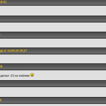
18:21
6
@ 14.04.10 18:27
kk]
28
сделал -23 на паблике
0