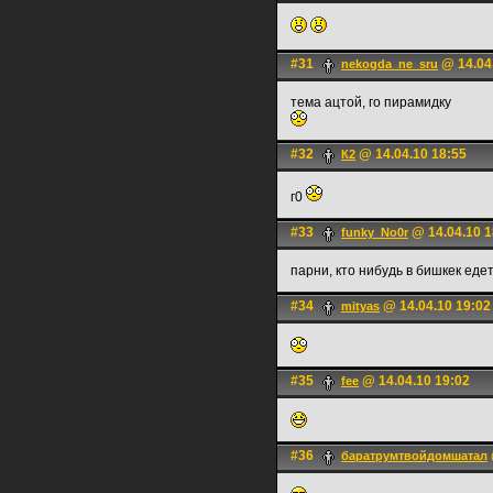
#31
@ 14.04
nekogda_ne_sru
тема ацтой, го пирамидку
#32
@ 14.04.10 18:55
К2
г0
#33
@ 14.04.10 1
funky_No0r
парни, кто нибудь в бишкек еде
#34
@ 14.04.10 19:02
mityas
#35
@ 14.04.10 19:02
fee
#36
баратрумтвойдомшатал