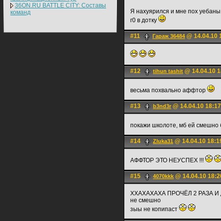
36ON.RU BATTLE CITY: Составы
Я нахуярился и мне пох уебан
команд
г0 в дотку
#11
@ 14.04.10 
Гараж 36484
#12
@ 14.04.10 1
tihun tashit
весьма похвально аффтор
#13
@ 14.04.10 18:17
b3nd3r
покажи школоте, мб ей смешно
#14
@ 14.04.10 18:1
Zluka31
АФФТОР ЭТО НЕУСПЕХ !!!
#15
@ 14.04.10 18:2
4070kkk
ХХАХАХАХА ПРОЧЁЛ 2 РАЗА И
не смешно
зыы не копипаст