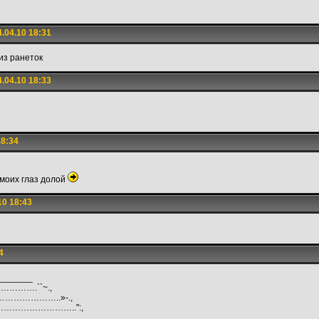
.04.10 18:31
 из ранеток
.04.10 18:33
18:34
 моих глаз долой
10 18:43
4
_____
……….``~.,
………………..»-.,
……………………..":,
……………………………,