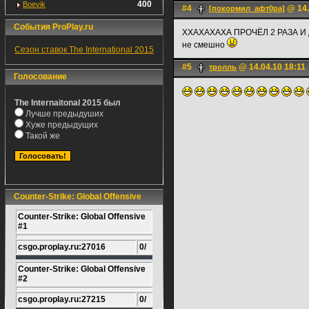
400
Boevik
#4
@ 14.
[покормил_афт0ра]
События ProPlay.ru
ХХАХАХАХА ПРОЧЁЛ 2 РАЗА И
не смешно
Сезон ставок The International 2015
#5
@ 14.04.10 18:11
тролль
Голосование
The Internaitonal 2015 был
Лучше предыдуших
Хуже предыдущих
Такой же
Counter-Strike: Global Offensive
Counter-Strike: Global Offensive
#1
csgo.proplay.ru:27016
0/
Counter-Strike: Global Offensive
#2
csgo.proplay.ru:27215
0/