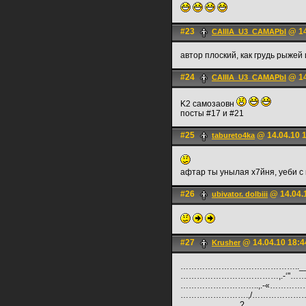
#23
@ 14
CAIIIA_U3_CAMAPbI
автор плоский, как грудь рыжей
#24
@ 14
CAIIIA_U3_CAMAPbI
K2 самозаовн
посты #17 и #21
#25
@ 14.04.10 
tabureto4ka
афтар ты унылая х7йня, уеби с
#26
@ 14.04.
ubivator. dolbiii
#27
@ 14.04.10 18:4
Krusher
……………………………………..___
………………………………,.-‘"………
………………………..,.-«……………
…………………….,/…………………
…………………,?…………………