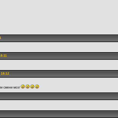
1
18:11
 18:12
ли смени мозг