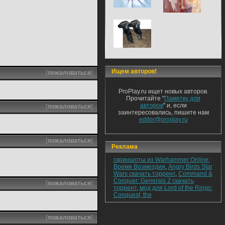
Ищем авторов!
[
пожаловаться
]
ProPlay.ru ищет новых авторов.
Прочитайте "
Памятку для
авторов
" и, если
[
пожаловаться
]
заинтересовались, пишите нам
editor@proplay.ru
[
пожаловаться
]
Реклама
скриншоты из Warhammer Online:
Время Возмездия
,
Angry Birds Star
Wars скачать торрент
,
Command &
Conquer: Generals 2 скачать
[
пожаловаться
]
торрент
,
мод для Lord of the Rings:
Conquest, the
[
пожаловаться
]