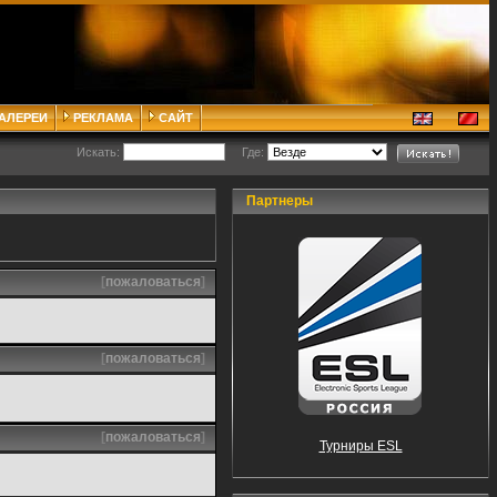
ГАЛЕРЕИ
РЕКЛАМА
САЙТ
Искать:
Где:
Партнеры
[
пожаловаться
]
[
пожаловаться
]
[
пожаловаться
]
Турниры ESL