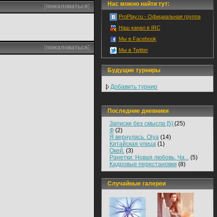
Нас можно найти тут:
[
пожаловаться
]
ProPlay.ru - Официальная группа
Наш канал в IRC
Мы в Facebook
[
пожаловаться
]
Мы в Twitter
Будущие турниры
Добавить турнир
Последние дневники
Записки без смысла [5]
(25)
Ф
(2)
Я вернулась. Olya
(14)
Китайская улица
(1)
Окей.
(3)
Ранетки: Новая любовь. Ча...
(5)
Кадровые перестановки
(8)
Случайные галереи