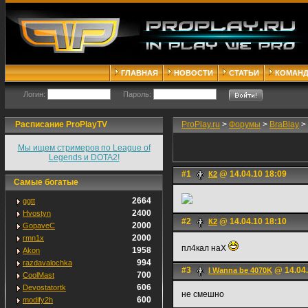
ГЛАВНАЯ
НОВОСТИ
СТАТЬИ
КОМАН
Логин:
Пароль:
Расписание ProPlayTV
ProPlay.ru
>
Форумы
>
BraBlay
>
Мы ищем стримеров по League of
Legends и DOTA2!
#1
@ 14.04.10 18:09
К2
Самые богатые
2664
ggtt
2400
Hvostyn
#2
@ 14.04.10 18:10
К2
2000
GopaveC
2000
rmn1x
пл4кал наХ
1958
Akon
994
razdavalochka
#3
@ 14.04.
I Wanna be 4070K
700
CoolMast
606
Devostatortk
не смешно
600
modify2h