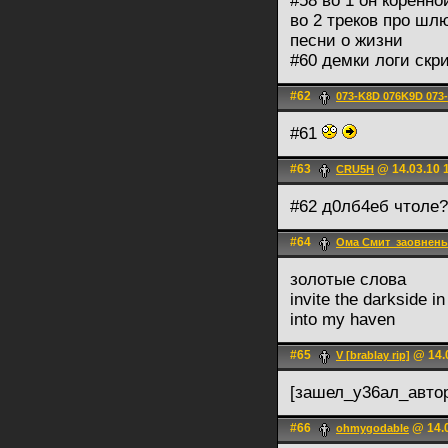
#58 во 1 он коренн
во 2 треков про шл
песни о жизни
#60 демки логи ск
#62
073-K8D 076K9D 073
#61
#63
@ 14.03.10 
CRU5H
#62 д0лб4еб чтоле?
#64
Ома Смит_заовнены
золотые слова
invite the darkside in
into my haven
#65
@ 14.0
V [brablay rip]
[зашел_у36ал_авто
#66
@ 14.0
ohmygodable