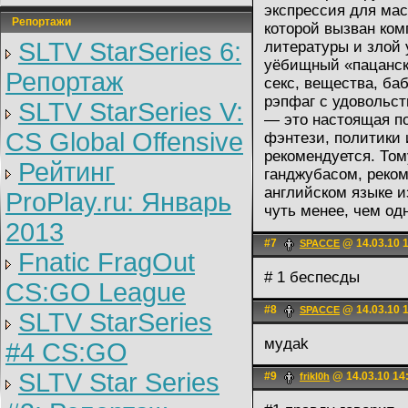
экспрессия для мас
Репортажи
которой вызван ком
SLTV StarSeries 6:
литературы и злой 
уёбищный «пацанск
Репортаж
секс, вещества, ба
рэпфаг с удовольст
SLTV StarSeries V:
— это настоящая по
CS Global Offensive
фэнтези, политики 
рекомендуется. Том
Рейтинг
ганджубасом, реком
английском языке и
ProPlay.ru: Январь
чуть менее, чем одн
2013
#7
@ 14.03.10 
SPACCE
Fnatic FragOut
# 1 беспесды
CS:GO League
#8
@ 14.03.10 
SPACCE
SLTV StarSeries
мyдak
#4 CS:GO
SLTV Star Series
#9
@ 14.03.10 14
frikl0h