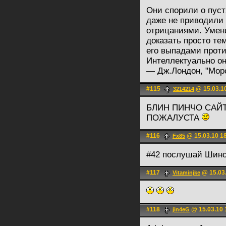
Они спорили о пуст
даже не приводили
отрицаниями. Умен
доказать просто те
его выпадами проти
Интеллектуально он
— Дж.Лондон, "Морс
#115
@ 15.03.1
3214214
БЛИН ПИНЧО САЙ
ПОЖАЛУСТА
#116
@ 15.03.10 1
Fx85
#42 послушай Шино
#117
@ 15.03.
Vitaminjke
#118
@ 15.03.10 
jin4eG