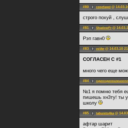
#80
@ 14.03.1
cepefagel
строго поxуй , сл
#81
@ 14.03.1
ShadоwFr
Рэп гавн0
#83
@ 14.03.10 21
voVer
СОГЛАСЕН С #1
много чего еще мож
#84
одинодинразразon
№1 я помню тебя е
пишешь хн3ту! ты у
школу
#85
@ 14.03
tabureto4ka
афтар шарит