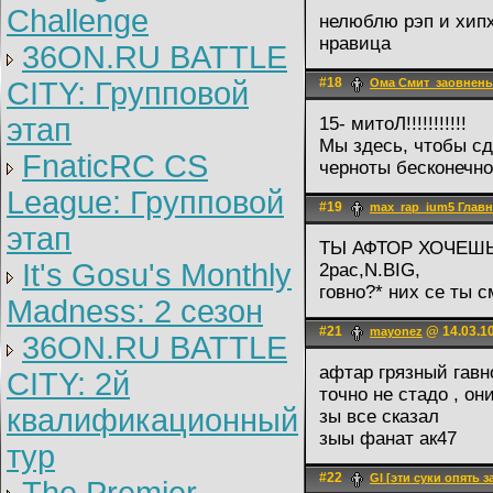
Challenge
нелюблю рэп и хипх
нравица
36ON.RU BATTLE
#18
CITY: Групповой
Ома Смит_заовнены
этап
15- митоЛ!!!!!!!!!!!
Мы здесь, чтобы с
FnaticRC CS
черноты бесконечно
League: Групповой
#19
max_rap_ium5 Гла
этап
ТЫ АФТОР ХОЧЕШЬ
It's Gosu's Monthly
2pac,N.BIG,
говно?* них се ты 
Madness: 2 сезон
#21
@ 14.03.10
mayonez
36ON.RU BATTLE
афтар грязный гавн
CITY: 2й
точно не стадо , он
квалификационный
зы все сказал
зыы фанат ак47
тур
#22
Gl [эти суки опять 