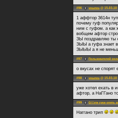
#96
@ 15.03.10 
унылец
1 аффтор 3614н туп
почему гуф популяр
ним с гуфом. а как
вобщем афтор стро
ЗЫ поздравляю ты с
ЗЫЫ а гуфа знает в
ЗЫЫЫ а я не меньш
#97
Пользователей онл
о вкусах не спорят
#98
@ 15.03.10 
унылец
уже хотел ехать в 
афтор, а НаГГано т
#99
Gl [эти суки опять 
Наггано трип