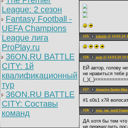
The Premier
League: 2 cезон
Fantasy Football -
UEFA Champions
League лига
#25
@ 14.03.10 
b3nd3r
ProPlay.ru
36ON.RU BATTLE
#26
@ 14.03.10 15:
wcb
CITY: 1й
ЕЙ автор, голову не
квалификационный
не нравиться тебе р
(_)(_)===========
тур
#27
Amazing Spider-Man
36ON.RU BATTLE
#1 s0s1 x7й волос
CITY: Составы
#28
команд
max_rap_ium5 Гла
ДА хотя бы тем чт
не перечислить пос