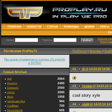
ГЛАВНАЯ
НОВОСТИ
СТАТЬИ
КОМАНДЫ
ДЕМКИ
VOD'ы
СА
Забыли па
Логин:
Пароль:
Регистра
Расписание ProPlayTV
ProPlay.ru
>
Форумы
>
BraB
Мы ищем стримеров по League of Legends
и DOTA2!
#2
@ 14.03.10 14:50
W
Самые богатые
2664
ggtt
2400
Hvostyn
#3
@ 14.03.10 1
Груфф
2000
GopaveC
2000
rmn1x
cool story xyle
1958
Akon
994
razdavalochka
#4
@ 14.03.10 14:
chill9
700
CoolMast
606
Devostatortk