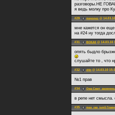
разговоры.НЕ ГОВА
я ведь молку про К
#29
@ 14.03.10
mayonez
мне кажется он еще 
на #24 ну тогда до
#31
@ 14.03.10 
ВОКАК
опять быдло брызж
слушайте то , что 
#32
@ 14.03.10 15:
d4n
№1 прав
#34
Ома Смит_заовнены
в репе нет смысла.
#35
max_rap_ium5 Гла