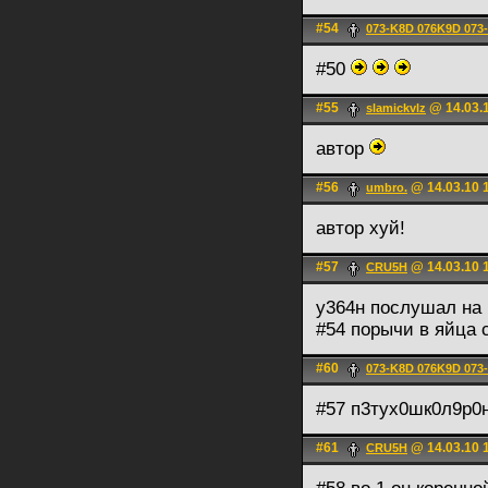
#54
073-K8D 076K9D 073
#50
#55
@ 14.03.1
slamickvlz
автор
#56
@ 14.03.10 
umbro.
автор хуй!
#57
@ 14.03.10 
CRU5H
у364н послушал на 
#54 порычи в яйца 
#60
073-K8D 076K9D 073
#57 п3тух0шк0л9р0н
#61
@ 14.03.10 
CRU5H