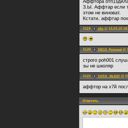
Аффтора отп1здила
З.Ы. Аффтар если т
этом не виноват.
Кстати, аффтaр по
#119
@ 15.03.10 18
sRx
#120
@ 1
DECO_Portugal
строго poh001 слу
зы не школяр
#121
@ 15
CHTO_ BLEAT
аффтор на х7й посл
Ответить