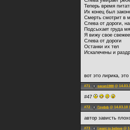
Слева умирает ребе
Теперь время пита
Их конец был зако
Смерть смотрит в м
Слева от дороги, н
Подсыхает груда м
Я вижу свое свежее
Слева от дороги
Останки их тел
Искалечены и разд
вот это лирика, эт
#71
@ 14.03.
pacan1988
#47
#72
@ 14.03.10 
Груфф
автор зависть плох
#73
@ 14
I want to believe