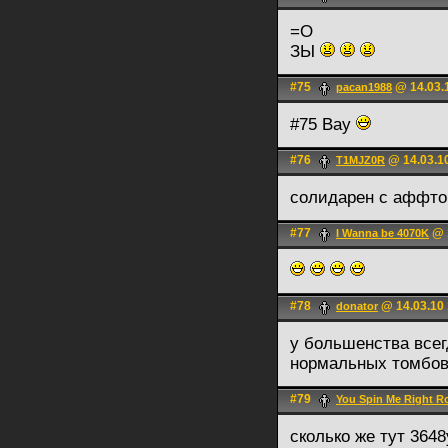
=О
ЗЫ
#75
@ 14.03.
pacan1988
#75 Вау
#76
@ 14.03.1
T1MJZ0R
солидарен с аффто
#77
@ 1
I Wanna be 4070K
#78
@ 14.03.10 
donator
у большенства всег
нормальных томбов
#79
You Spin Me Right 
сколько же тут 364