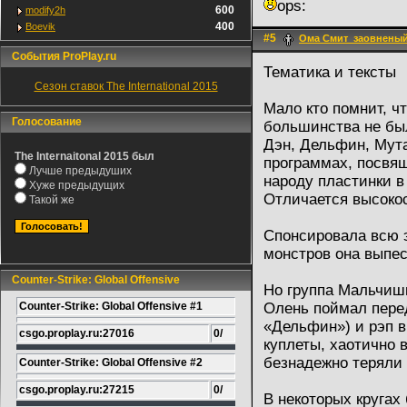
ops:
600
modify2h
400
Boevik
#5
Ома Смит_заовненый
События ProPlay.ru
Тематика и тексты
Сезон ставок The International 2015
Мало кто помнит, чт
Голосование
большинства не бы
Дэн, Дельфин, Мута
The Internaitonal 2015 был
программах, посвящ
Лучше предыдуших
народу пластинки в
Хуже предыдущих
Отличается высоко
Такой же
Спонсировала всю э
монстров она выпес
Counter-Strike: Global Offensive
Но группа Мальчишн
Counter-Strike: Global Offensive #1
Олень поймал перед
«Дельфин») и рэп 
csgo.proplay.ru:27016
0/
куплеты, хаотично 
безнадежно теряли 
Counter-Strike: Global Offensive #2
csgo.proplay.ru:27215
0/
В некоторых кругах