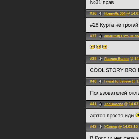
№31 прав
#36
@ 14.0
Нович0к 364
#28 Курта не трога
#37
amarutuf[я это не п
#39
@ 14.
Павлик Белов
COOL STORY BRO 
#40
@ 14
I want to believe
Пользователей онла
#41
@ 14.03.
TheBoocha
афтор просто иди
#42
@ 14.03.10 
УСовец
В России нет рэпа 