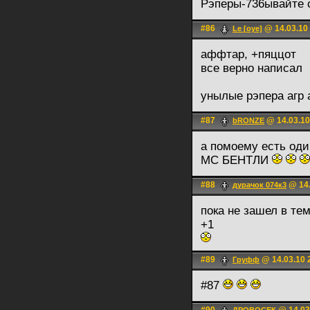
Рэперы-736ывайте 
#86
@ 14.03.10
Le [оуе]
аффтар, +пяццот
все верно написал
унылые рэпера агр 
#87
@ 14.03.10
bRONZE
а помоему есть од
МС БЕНТЛИ
#88
@ 14.
дурачок 074к3
пока не зашел в те
+1
#89
@ 14.03.10 
Груфф
#87