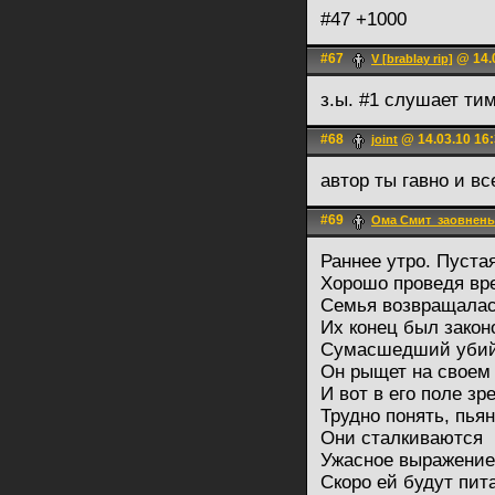
#47 +1000
#67
@ 14.0
V [brablay rip]
з.ы. #1 слушает ти
#68
@ 14.03.10 16
joint
автор ты гавно и в
#69
Ома Смит_заовнены
Раннее утро. Пуста
Хорошо проведя вр
Семья возвращала
Их конец был зако
Сумасшедший убийц
Он рыщет на своем
И вот в его поле зр
Трудно понять, пь
Они сталкиваются
Ужасное выражение 
Скоро ей будут пит