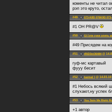
коменты не читал о
рэп это круто, ост
#49
073-K8D 076K9D 073
#1 OH PR@V
#50
Gl [эти суки опять 
#49 Присядем на ко
#51
@ 14.0
tRiD3nt36484
гуф-мс картавый
фууу бесит
#52
@ 14.03.10
barma[ ]
#1 Небось всякий ш
слухают,ну успех б
#53
You Spin Me Right 
+1 автор