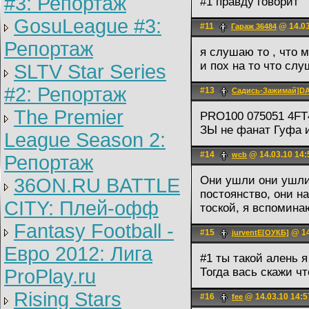
#3: Репортаж
#1 правду говорит
GosuLeague #3:
#11
@ 14.03
Гараж 36484
Репортаж
я слушаю то , что 
и пох на то что сл
SLTV Star Series
#2: Репортаж
#13
Садись-Зажимай]
The Premier
PRO100 075051 4F
ЗЫ не фанат Гуфа 
League Season 2:
#14
@ 14.03.10 14:
wcb
Репортаж
Они ушли они ушли,
36ON.RU BATTLE
постоянство, они на
CITY: Плей-офф
тоской, я вспоминаю
Fantasy Football -
#15
@ 14
jurventE[ОУКБ]
Евро 2012: Лига
#1 ты такой алень 
ProPlay.ru
Тогда вась скажи ч
Rising Stars
#16
@ 14.03.10 14:5
fee