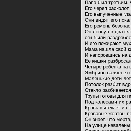
Папа был третьим. 
Его череп расколот 
Его выпученные гл
Они видят его пока
Его ремень безопас
Он лопнул в два сч
оги были раздробле
И его пожирают му
Мама нашла свой ко
И напоровшись на 
Ее кишки разбросан
Четыре ребенка на
Эмбрион валяется 
Маленькие дети лет
Потолок разбит вдр
Стекло разбивается
Трупы готовы для п
Под колесами их р
Кровь вытекает из г
Кровавые жертвы по
Он знает, что мертв
Hа улице навалены