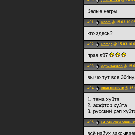
#90
@ 14.03
ДРОВОСЕК
белые негры
#91
@ 15.03.10 0
Noam
кто здесь?
#92
@ 15.03.10 
Ramqa
прав #87
#93
@ 15.0
qqtw36484bb
вы чо тут все 364н
#94
@ 15.
к0рн3шОнч1k
1. тема ху3та
2. аффтор ху3та
3. русский рэп ху3т
#95
Gl [эти суки опять 
всё найух закрывае