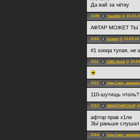
Да вай за чётку
#109
@ 15.03.1
Уася364
АФТАР МОЖЕТ ТЫ
#110
@ 15.03.10
kisame
#1 sooqa тупая, не
#111
@ 15.03
GMG-XeoS
#112
Ома Смит_заовнен
110-шутищь чтоль?
#113
@ 
WAKETHEFCKUP
афтор прав х1ле
ЗЫ раньше слушал 
#114
Ома Смит_заовнен