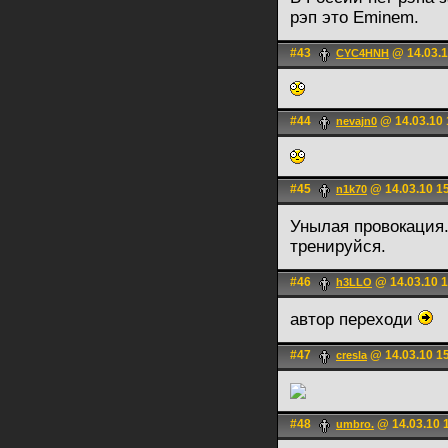
рэп это Eminem.
#43
@ 14.03.1
CYC4HNH
#44
@ 14.03.10 
nevajn0
#45
@ 14.03.10 1
n1k70
Унылая провокация
тренируйся.
#46
@ 14.03.10 1
h3LLO
автор переходи
#47
@ 14.03.10 1
cresla
#48
@ 14.03.10 
umbro.