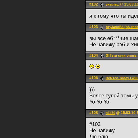
#102
@ 15.03.1
унылец
я к тому что ты ид
#103
Ary3apoBa [h8 япо
вы все еб***чие ша
Не навижу рэб и хи
#104
Gl [эти суки опять
#106
BeN1ce-Today I will
)))
Более тупой темы у
Yo Yo Yo
#108
@ 15.03.10 
n1k70
#103
Не навижу
Лю блю