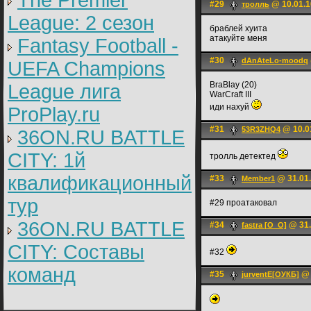
The Premier
#29
@ 10.01.1
тролль
League: 2 cезон
браблей хуита
атакуйте меня
Fantasy Football -
#30
dAnAteLo-moodq
UEFA Champions
BraBlay (20)
League лига
WarCraft III
иди нaxуй
ProPlay.ru
#31
@ 10.0
53R3ZHQ4
36ON.RU BATTLE
CITY: 1й
тролль детектед
квалификационный
#33
@ 31.01.
Member1
тур
#29 проатаковал
36ON.RU BATTLE
#34
@ 31.
fastra [O_O]
CITY: Составы
#32
команд
#35
@ 
jurventE[ОУКБ]