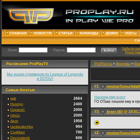
ГЛАВНАЯ
НОВОСТИ
СТАТЬИ
КОМАНДЫ
ДЕМКИ
VOD'ы
СА
Забыли па
Логин:
Пароль:
Регистра
Расписание ProPlayTV
ProPlay.ru
>
Форумы
>
Br
Мы ищем стримеров по League of Legends
и DOTA2!
#1
revolverTynouYe6aH
Самые богатые
Насрем ему в рот
2664
ggtt
ГО ОТаке пишем ему в пр
2400
Hvostyn
2000
GopaveC
#3
@ 10.01.
Агент 007
2000
rmn1x
1958
Akon
994
razdavalochka
700
CoolMast
#2
revolverTynouYe6aH
606
Devostatortk