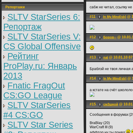
Репортажи
сабж не читал, ссылку не
SLTV StarSeries 6:
#11
@ 1
In My Mind[sb]
Репортаж
SLTV StarSeries V:
#12
@ 10.01.
Боров--
CS Global Offensive
Рейтинг
#13
@ 10.01.10 07
nal
ProPlay.ru: Январь
Браблэй не твоя личная 
2013
#14
@ 1
In My Mind[sb]
Fnatic FragOut
а кстате на счёт школоло
CS:GO League
SLTV StarSeries
#15
@ 10.01
см3шной
#4 CS:GO
Сообщения в форумах [2
SLTV Star Series
BraBlay (20)
WarCraft III (9)
аффтор ну ты понял