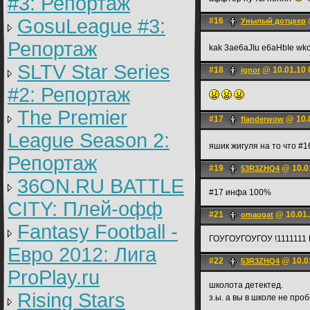
#3: Репортаж
GosuLeague #3:
#16
Унылый дотцкер
Репортаж
kak 3ae6aJIu e6aHbIe wk
SLTV Star Series
#18
@ 10.01.10 
ignоr
#2: Репортаж
The Premier
#17
@ 10.0
flanderwow
League Season 2:
яшик жигуля на то что #
Репортаж
#19
@ 10.0
53R3ZHQ4
36ON.RU BATTLE
#17 инфа 100%
CITY: Плей-офф
#21
@ 10.01.
omaugat
Fantasy Football -
ГОУГОУГОУГОУ !1111111 В
Евро 2012: Лига
#22
@ 10.0
53R3ZHQ4
ProPlay.ru
школота детектед.
Rising Stars
з.ы. а вы в школе не пр