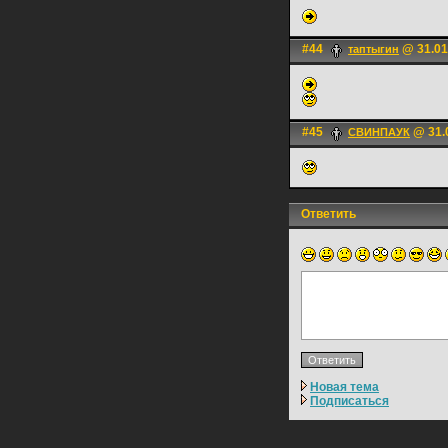
#44
@ 31.01
таптыгин
#45
@ 31.0
СВИНПАУК
Ответить
Новая тема
Подписаться