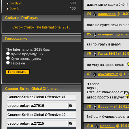
600
modify2h
давим гавно давим 6л9 !!!
400
Boevik
#4
@ 10.01
dannerinho
События ProPlay.ru
пока не будет скрина о ег
Сезон ставок The International 2015
#5
исподвыподверта
Голосование
как поиграть в деабл
The Internaitonal 2015 был
#6
@ 10.0
Гараж 36484
Лучше предыдуших
Хуже предыдущих
Такой же
не могу на стене писать
#7
@ 10.
aSweatyPalm
"О себе:
high IQ.
Counter-Strike: Global Offensive
Excellent knowledge of ps
Counter-Strike: Global Offensive #1
автор просто завидует
csgo.proplay.ru:27016
0/
#8
@ 10.01.
Боров----
Counter-Strike: Global Offensive #2
№7 если будешь еще глуп
csgo.proplay.ru:27215
0/
#10
@ 10.01
Боров----