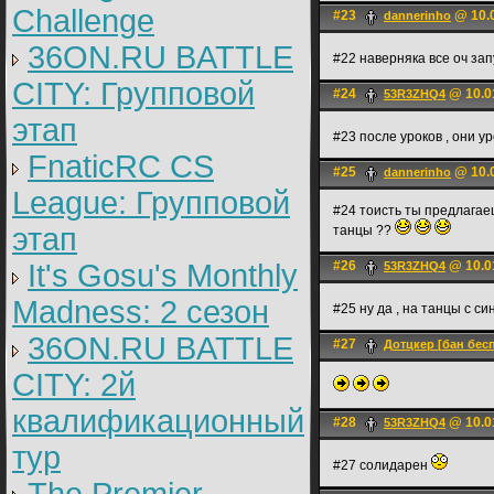
Challenge
#23
@ 10.0
dannerinho
36ON.RU BATTLE
#22 наверняка все оч зап
CITY: Групповой
#24
@ 10.0
53R3ZHQ4
этап
#23 после уроков , они 
FnaticRC CS
#25
@ 10.0
dannerinho
League: Групповой
#24 тоисть ты предлагаеш
этап
танцы ??
It's Gosu's Monthly
#26
@ 10.0
53R3ZHQ4
Madness: 2 сезон
#25 ну да , на танцы с с
36ON.RU BATTLE
#27
Дотцкер [бан бес
CITY: 2й
квалификационный
#28
@ 10.0
53R3ZHQ4
тур
#27 солидарен