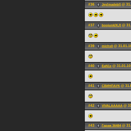
#36
@ 31.
Jey[madebl]
#37
@ 31.
boojunk[KJ]
#39
@ 31.01.1
michs0
#40
@ 31.01.10
EaN1x
#41
@ 31.0
СВИНПАУК
#42
@ 31
VIVALAAAAA
#43
@ 31.
Гараж 36484