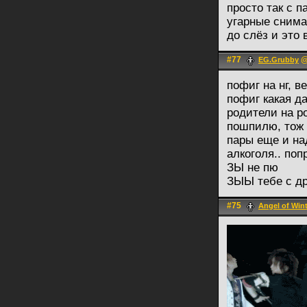
просто так с 
угарные снима
до слёз и это
#77
@
EG.Grubby
пофиг на нг, в
пофиг какая да
родители на ро
пошпилю, тож н
пары еще и на
алкоголя.. поп
ЗЫ не пю
ЗЫЫ тебе с др
#75
Angel of Win