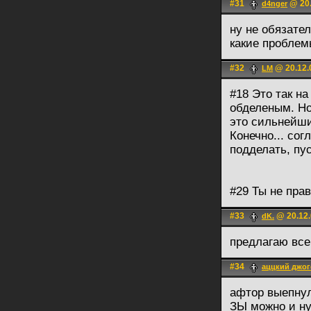
#31
@ 20.
d4nger
ну не обязател
какие пробле
#32
@ 20.12.
LM
#18 Это так н
обделеным. Но 
это сильнейши
Конечно... сог
подделать, пу
#29 Ты не прав
#33
@ 20.12.
dK.
предлагаю вс
#34
аццкий джо
афтор выепнул
ЗЫ можно и ну