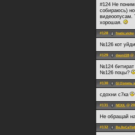
#124 Не поним
собираюсь) но
видеоопусам. 
хорошая.
#128
fnatic.vicky
№126 кот уйди
#129
@ 2
daun228
№124 битират 
№126 поцы?
#130
Gl [[опять 
сдохни с7ка
#131
@ 20.
NEXX.
Не обращай н
#132
BoJIoCaTbl