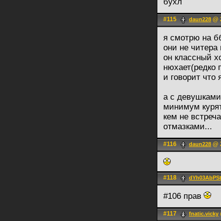
бухл
#115
@ 2
daun228
я смотрю на б
они не читера 
он классный хо
нюхает(редко п
и говорит что я
а с девушками
минимум курят
кем не встреч
отмазками...
#116
@ 2
daun228
#118
dYh03AbP
#106 прав
#117
fnatic.vicky