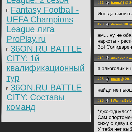
League: 2 cезон
#22
@ 20
barma[ ]
Fantasy Football -
Иногда выпить
UEFA Champions
#23
@
dreamerHK
League лига
эм... ну не об
ProPlay.ru
наркоты - респе
36ON.RU BATTLE
ЗЫ Солидарен 
CITY: 1й
#24
джонсон и 
квалификационный
я алкоголик и 
тур
#25
@ 20.1
нюня
36ON.RU BATTLE
найди не пьющ
CITY: Составы
#26
I Wanna Be L
команд
*джокеднулся*
Сам спортсмен
сижу с девушк
У тебя нет вы