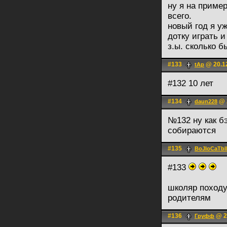
ну я на пример
всего.
новый год я у
дотку играть и 
з.ы. сколько 
#133
@ 20.12
tAp
#132 10 лет
#134
@ 2
daun228
№132 ну как бэ
собираются
#135
BoJIoCaTbl
#133
школяр походу
родителям
#136
@ 2
Груфф