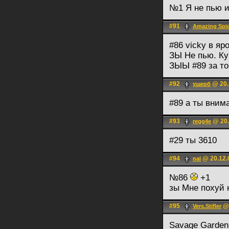
№1 Я не пью и
#91
Amazing Spi
#86 vicky в яр
ЗЫ Не пью. К
ЗЫЫ #89 за то
#92
@ 20.
ущерб
#89 а ты вним
#93
@ 20.
regg4e
#29 ты 3610
#94
@ 20.12.
nal
№86
+1
зы Мне похуй 
#95
@ 
Vers.Stifler
Savage Garden