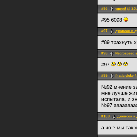
#96
@ 20.
ущерб
#95 6098
#97
джонсон и 
#89 трахнуть 
#98
@
Necrospeed
#97
#99
@
fnatic.vicky
№92 мнение за
мне лучше жит
испытала, и зн
№97 ааааааа
#100
джонсон и
а чо ? мы так