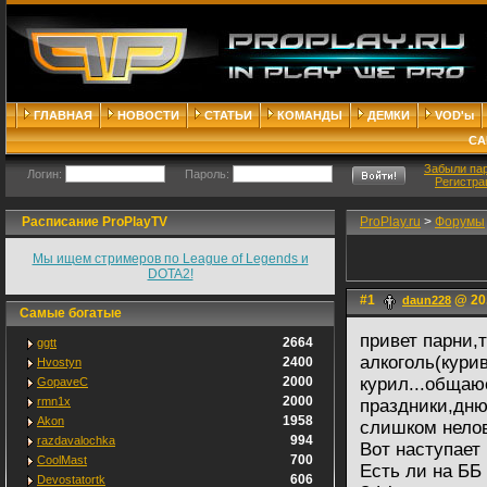
ГЛАВНАЯ
НОВОСТИ
СТАТЬИ
КОМАНДЫ
ДЕМКИ
VOD'ы
СА
Забыли па
Логин:
Пароль:
Регистра
Расписание ProPlayTV
ProPlay.ru
>
Форумы
Мы ищем стримеров по League of Legends и
DOTA2!
#1
@ 20.
daun228
Самые богатые
привет парни,т
2664
ggtt
алкоголь(курив
2400
Hvostyn
2000
курил...общаю
GopaveC
2000
rmn1x
праздники,дню
1958
Akon
слишком нелов
994
razdavalochka
Вот наступает 
700
CoolMast
Есть ли на ББ
606
Devostatortk