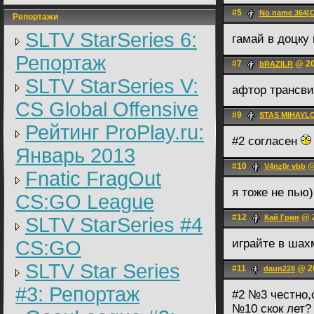
#5
No name 364[
Репортажи
SLTV StarSeries 6:
гамай в доцку
Репортаж
#7
@ 20
bRAZILR
SLTV StarSeries V:
афтор трансв
CS Global Offensive
#9
STAS MIHAYL
Рейтинг ProPlay.ru:
#2 согласен
Январь 2013
#10
@
V4nz0r vbb
Fnatic FragOut
я тоже не пью)
CS:GO League
#12
@ 2
Кай Грин
SLTV StarSeries #4
CS:GO
играйте в шах
SLTV Star Series
#11
@ 20
daun228
#3: Репортаж
#2 №3 честно,о
№10 скок лет?