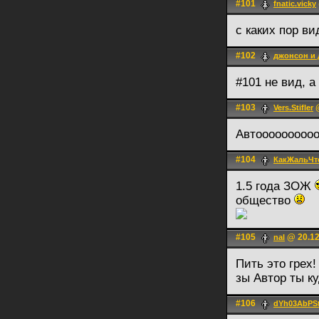
#101
fnatic.vicky
с каких пор в
#102
джонсон и
#101 не вид, 
#103
@
Vers.Stifler
Автоооооооооо
#104
КакЖальЧт
1.5 года ЗОЖ
общество
#105
@ 20.12
nal
Пить это грех!
зы Автор ты к
#106
dYh03AbP