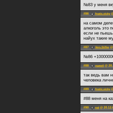
№83 у меня вк
#86
@
fnatic.vicky
на самом деле
алкоголь это п
если не пьешь
найух такие м
#87
@ 
Vers.Stifler
№86 +1000000
#88
@ 20.
ущерб
так ведь вам н
человека личн
#89
@
fnatic.vicky
#88 меня на к
#90
@ 20.12.
nal