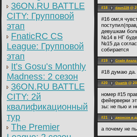
36ON.RU BATTLE
#18
@ 20
daun228
CITY: Групповой
#16 омг,я чув
этап
поступил(правд
девушкам бол
FnaticRC CS
№14 в НГ буд
№15 да соглас
League: Групповой
собирается
этап
#19
Grade Анала
It's Gosu's Monthly
#18 думаю да. 
Madness: 2 сезон
#20
@ 20.
Quartik
36ON.RU BATTLE
номер #15 пра
CITY: 2й
фейерверки эт
квалификационный
зы: не пью и н
тур
#21
джонсон и 
The Premier
а почему не п