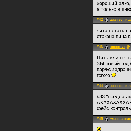
хороший алко,
а только в пи
#42
джонсон и 
читал статья р
стакана вина в
#43
@ 2
синоптик
Пить или не пи
ЗЫ новый год 
вар/кс задрач
гогого
#44
джонсон и 
#33 "предлага
АХАХАХАХХАХ
фейс контроль
#45
wkolotasoset