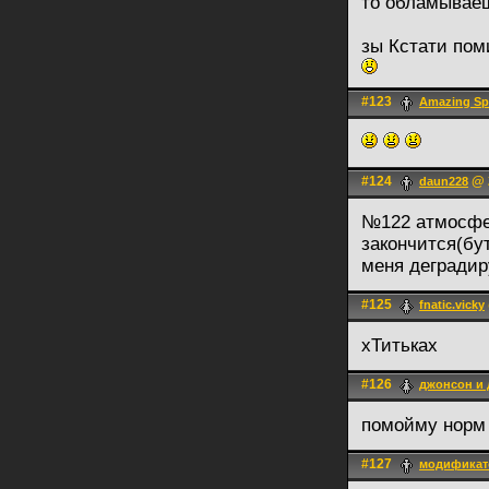
то обламываеш
зы Кстати пом
#123
Amazing Sp
#124
@ 2
daun228
№122 атмосфер
закончится(бут
меня дегради
#125
fnatic.vicky
хТитьках
#126
джонсон и
помойму норм
#127
модификат