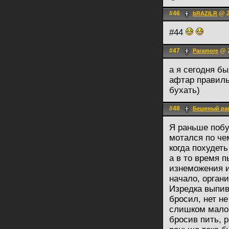
#46
@ 2
bRAZILR
#44
#47
@ 2
Paramore
а я сегодня б
афтар правиль
бухать)
#48
Бешеный ра
Я раньше побух
мотался по че
когда похудет
а в то время п
изнеможения и 
начало, орган
Изредка выпив
бросил, нет не
слишком мало 
бросив пить, 