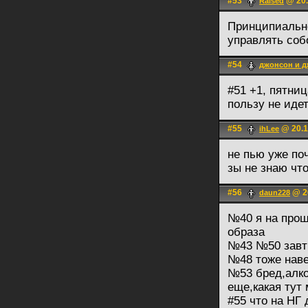
#53
@ 20.
Raised
Принципиально
управлять соб
#54
джонсон и 
#51 +1, пятниц
пользу не идет
#55
@ 20.1
ihLee
не пью уже по
зы не знаю чт
#56
@ 20
daun228
№40 я на прош
образа
№43 №50 завтр
№48 тоже наве
№53 бред,алко
еще,какая тут 
#55 что на НГ