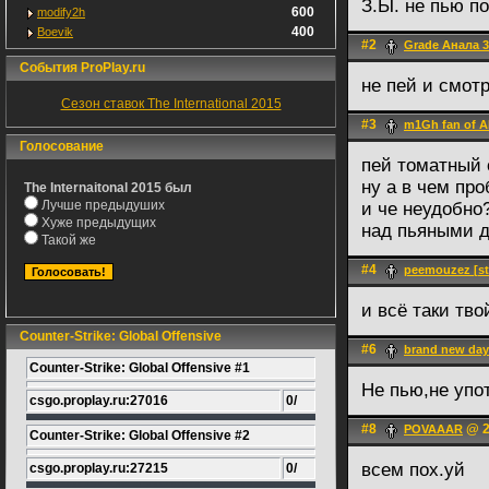
З.Ы. не пью по
600
modify2h
400
Boevik
#2
Grade Анала 
События ProPlay.ru
не пей и смот
Сезон ставок The International 2015
#3
m1Gh fan of
Голосование
пей томатный
ну а в чем пр
The Internaitonal 2015 был
Лучше предыдуших
и че неудобно
Хуже предыдущих
над пьяными д
Такой же
#4
peemouzez [st
и всё таки тв
Counter-Strike: Global Offensive
#6
brand new day
Counter-Strike: Global Offensive #1
Не пью,не упо
csgo.proplay.ru:27016
0/
#8
@ 2
POVAAAR
Counter-Strike: Global Offensive #2
всем пох.уй
csgo.proplay.ru:27215
0/