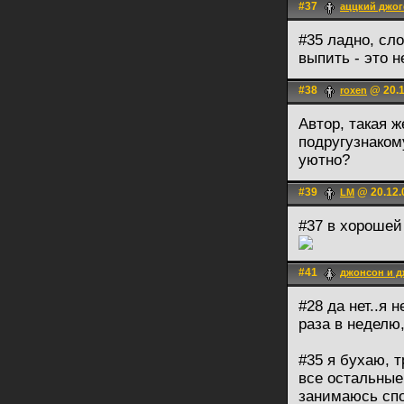
#37
аццкий джо
#35 ладно, сл
выпить - это 
#38
@ 20.1
roxen
Автор, такая 
подругузнаком
уютно?
#39
@ 20.12.
LM
#37 в хорошей
#41
джонсон и 
#28 да нет..я 
раза в неделю,
#35 я бухаю, т
все остальные
занимаюсь спо