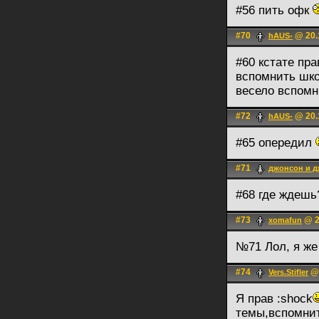
#56 пить офк
#70
@ 20.
hAUS-
#60 кстате пр
вспомнить шко
весело вспомн
#72
@ 20.
hAUS-
#65 опередил
#71
джонсон и 
#68 где ждешь
#73
@ 2
xomafun
№71 Лол, я же
#74
@ 
Vers.Stifler
Я прав :shock
темы,вспомни