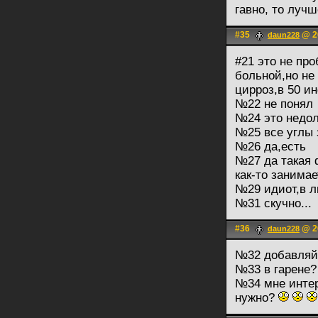
гавно, то лучш
#35
@ 20
daun228
#21 это не пр
больной,но не 
цирроз,в 50 ин
№22 не понял
№24 это недолг
№25 все углы
№26 да,есть
№27 да такая ф
как-то занимае
№29 идиот,в л
№31 скучно...
#36
@ 20
daun228
№32 добавляй
№33 в гарене? 
№34 мне интер
нужно?