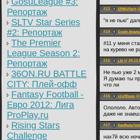
GosuLeague #3:
#13
@
Репортаж
ЕРМОЛЫЧ
SLTV Star Series
"я не пью" да
#2: Репортаж
#14
Grade Анала
The Premier
#11 у меня ста
на курево не 
League Season 2:
Репортаж
#15
@ 20.12.
LM
36ON.RU BATTLE
Не пью уже 2 
Я думаю ты пр
CITY: Плей-офф
что ли
Fantasy Football -
#16
@ 
у1уЛЕкшо
Евро 2012: Лига
Олололо. Авто
ProPlay.ru
даже не знаешь
Rising Stars
#17
КакЖальЧто
Challenge
нах7й всю ноч