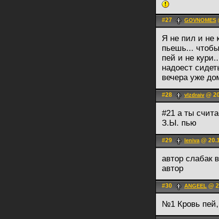
#27
GOVNOMES
Я не пил и не 
пьешь... чтобы
пей и не кури.
надоест сидеть
вечера уже дом
#28
@ 20
vlzdraiv
#21 а ты счит
З.Ы. пью
#29
@ 20.1
lеnivа
автор слабак в
автор
#30
@ 2
ANGEEL
№1 Кровь пей, 