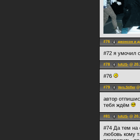
#76
джонсон и 
#72 я умочил 
#78
@ 20.
hAUS-
#76
#79
@ 
Vers.Stifler
автор отпишис
тебя ждём
#81
@ 20.
hAUS-
#74 Да тем на
любовь кому т