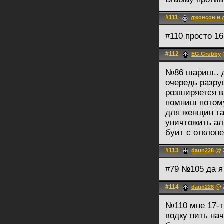
#111
джонсон и 
#110 просто 1
#112
EG.Grubby
№86 шариш.. д
очередь разруш
розширяется в
помниш потому
для женщин та
уничтожить ал
буит с отклон
#113
@ 2
daun228
#79 №105 да я 
#114
@ 2
daun228
№110 мне 17-ть
водку пить нач