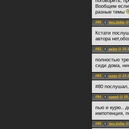
поговорить, п
Вообщем если 
разные темы
#80
@ 
Vers.Stifler
Кстати послуш
автора нет,об
#82
@ 20.1
ag3nt
полностью тре
сиди дома, ник
#83
@ 20.1
roxen
#80 послушал,
#84
@ 20.
ущерб
пью и курю.. 
импотенция, по
#85
@ 
Vers.Stifler