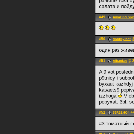
раньше тока б
салата и пойду
#49
Amazing Spi
#50
@
donkey hot
один раз живё
#51
@ 2
Albanian
A 9 vot posledn
p9tnicy i subbo
byxaut kazhdyj 
kasaets9 popiva
izzhoga
V ob
pobyxat. 3bl. so
#52
@ 
53R3ZHQ4
#3 томатный с