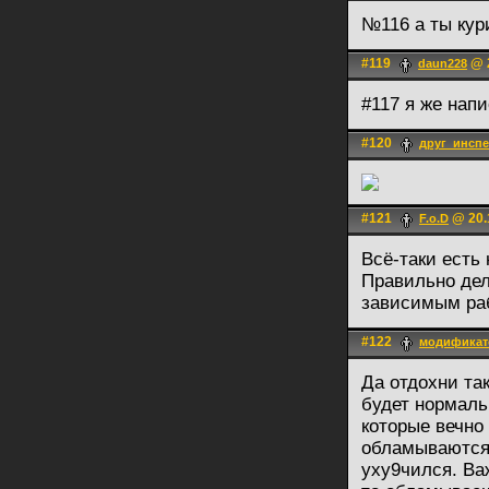
№116 а ты ку
#119
@ 2
daun228
#117 я же напи
#120
друг_инсп
#121
@ 20.
F.o.D
Всё-таки есть
Правильно дел
зависимым раб
#122
модификат
Да отдохни та
будет нормаль
которые вечно 
обламываются.
уху9чился. Ва