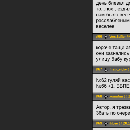
день блевал до
то...пох , езд
нам было весе
расслабленым,
веселее
#66
@ 
Vers.Stifler
короче тащи а
они зазнались
улицу бабу кур
#67
@
fnatic.vicky
№62 гуляй ва
№66 +1, ББПЕ!
#68
@ 2
xomafun
Автор, я трез
36ать по очер
#69
@ 20.1
ihLee