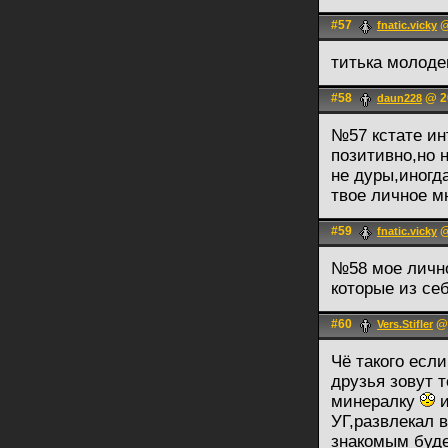
#57
@
fnatic.vicky
титька молод
#58
@ 20
daun228
№57 кстате ин
позитивно,но 
не дуры,иногд
твое личное м
#59
@
fnatic.vicky
№58 мое лично
которые из се
#60
@ 
Vers.Stifler
Чё такого есл
друзья зовут 
минералку
и
УГ,развлекал 
знакомым буде