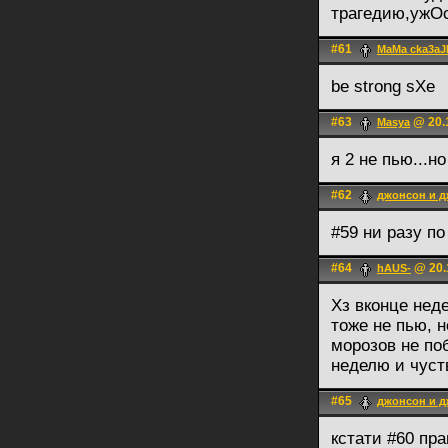
трагедию,ужОс
#61
MaMa cka3aJI
be strong sXe
#63
@ 20.1
Masya
я 2 не пью...
#62
джонсон и 
#59 ни разу п
#64
@ 20.
hAUS-
Хз вконце нед
тоже не пью, 
морозов не п
неделю и чуст
#65
джонсон и 
кстати #60 пра