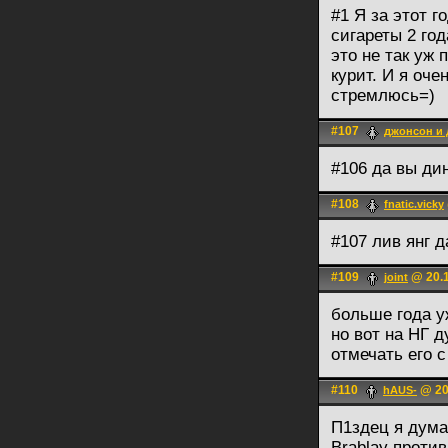
#1 Я за этот г
сигареты 2 год
это не так уж 
курит. И я оче
стремлюсь=)
#107
джонсон и
#106 да вы д
#108
fnatic.vicky
#107 лив янг 
#109
@ 20.1
joint
больше года у
но вот на НГ 
отмечать его 
#110
@ 20
hAUS-
П1здец я дума
Brablay проти