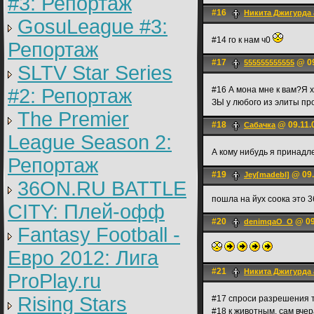
#3: Репортаж
#16
Никита Джигурда 
GosuLeague #3:
#14 го к нам ч0
Репортаж
#17
@ 09
555555555555
SLTV Star Series
#2: Репортаж
#16 А мона мне к вам?Я 
ЗЫ у любого из элиты пр
The Premier
#18
@ 09.11.
Сабачка
League Season 2:
А кому нибудь я принад
Репортаж
#19
@ 09.
Jey[madebl]
36ON.RU BATTLE
пошла на йух соока это 3
CITY: Плей-офф
#20
@ 09
denimqaO_O
Fantasy Football -
Евро 2012: Лига
#21
Никита Джигурда 
ProPlay.ru
Rising Stars
#17 спроси разрешения т
#18 к животным, сам вче