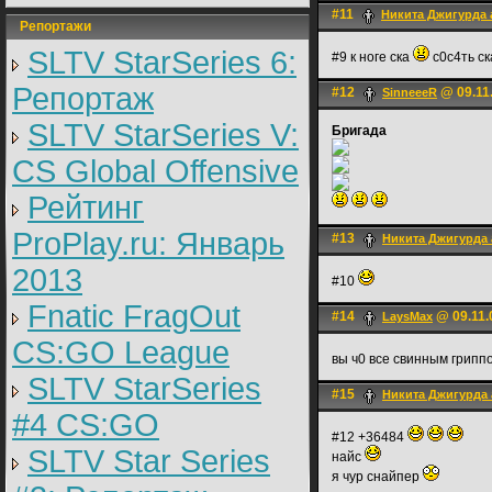
#11
Никита Джигурда 
Репортажи
SLTV StarSeries 6:
#9 к ноге ска
с0с4ть с
Репортаж
#12
@ 09.11.
SinneeeR
SLTV StarSeries V:
Бригада
CS Global Offensive
Рейтинг
ProPlay.ru: Январь
#13
Никита Джигурда 
2013
#10
Fnatic FragOut
#14
@ 09.11.
LаysMax
CS:GO League
вы ч0 все свинным грип
SLTV StarSeries
#15
Никита Джигурда 
#4 CS:GO
#12 +36484
SLTV Star Series
найс
я чур снайпер