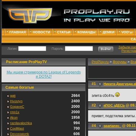
ГЛАВНАЯ
НОВОСТИ
СТАТЬИ
КОМАНДЫ
ДЕМКИ
VOD'ы
СА
Забыли па
Логин:
Пароль:
Регистра
Расписание ProPlayTV
ProPlay.ru
>
Форумы
>
Br
Мы ищем стримеров по League of Legends
и DOTA2!
#1
Никита Джигурда a
Самые богатые
2664
элита с0с4ть
ggtt
2400
Hvostyn
#2
@ 09.
яПОС зДЕСЬ
2000
GopaveC
2000
rmn1x
привет, подстилка элиты.
1958
Akon
994
razdavalochka
#4
@ 09.11
spartanec_
700
CoolMast
606
Devostatortk