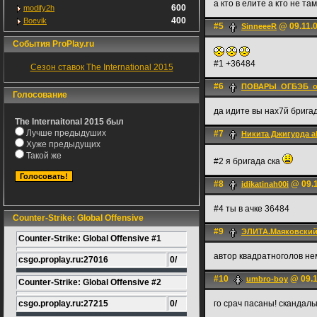
а кто в елите а кто не та
600
modify2h
400
Boevik
#5
@ 09.11.0
SinneeeR
События ProPlay.ru
#1 +36484
Сезон ставок The International 2015
#6
ПОВАРЫ_ОГБЭБ_о
Голосование
да идите вы нах7й брига
The Internaitonal 2015 был
Лучше предыдуших
#7
Никита Джигурда a
Хуже предыдущих
Такой же
#2 я бригада ска
#8
@ 09.1
idikatinah00i
#4 ты в ачке 36484
Counter-Strike: Global Offensive
#9
ЭЛИТА.Маяковски
Counter-Strike: Global Offensive #1
автор квадратноголов не
csgo.proplay.ru:27016
0/
#10
@ 09.1
umbro-boy
Counter-Strike: Global Offensive #2
csgo.proplay.ru:27215
0/
го срач пасаны! скандалы,