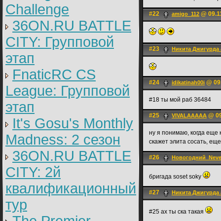
Challenge
#22
@ 09.11
amigo_112
36ON.RU BATTLE
CITY: Групповой
#23
Никита Джигурда 
этап
FnaticRC CS
#24
@ 09.
idikatinah00i
League: Групповой
#18 ты мой раб 36484
этап
#25
@ 09
VIVALAAAAA
It's Gosu's Monthly
ну я понимаю, когда еще 
Madness: 2 сезон
скажет элита сосать, еще
36ON.RU BATTLE
#26
Новогодний_Nev
CITY: 2й
бригада soset soky
квалификационный
#27
Никита Джигурда 
тур
#25 ах ты ска такая