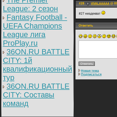
The Premier
#28
@ 09
VIVALAAAAA
League: 2 cезон
#27 ниадекват
Fantasy Football -
UEFA Champions
Ответить
League лига
ProPlay.ru
36ON.RU BATTLE
CITY: 1й
квалификационный
Новая тема
Подписаться
тур
36ON.RU BATTLE
CITY: Составы
команд