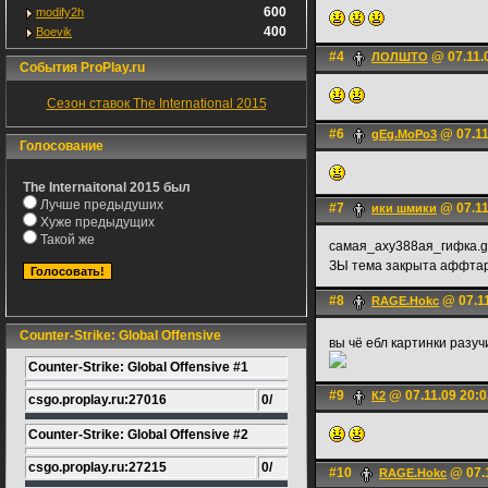
600
modify2h
400
Boevik
#4
@ 07.11.
ЛОЛШТО
События ProPlay.ru
Сезон ставок The International 2015
#6
@ 07.11
gEg.MoPo3
Голосование
The Internaitonal 2015 был
Лучше предыдуших
#7
@ 07.11
ики шмики
Хуже предыдущих
Такой же
самая_аху388ая_гифка.gi
ЗЫ тема закрыта аффтар
#8
@ 07.11
RAGE.Hokc
Counter-Strike: Global Offensive
вы чё ебл картинки разу
Counter-Strike: Global Offensive #1
#9
@ 07.11.09 20:0
К2
csgo.proplay.ru:27016
0/
Counter-Strike: Global Offensive #2
csgo.proplay.ru:27215
0/
#10
@ 07.1
RAGE.Hokc