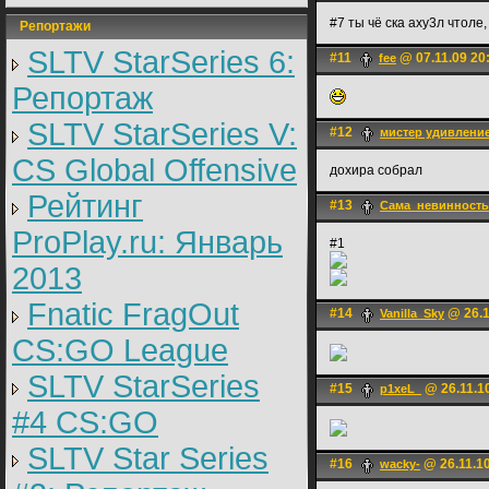
#7 ты чё ска аху3л чтоле
Репортажи
SLTV StarSeries 6:
#11
@ 07.11.09 20
fee
Репортаж
SLTV StarSeries V:
#12
мистер удивлени
CS Global Offensive
дохира собрал
Рейтинг
#13
Сама_невинность
ProPlay.ru: Январь
#1
2013
Fnatic FragOut
#14
@ 26.1
Vanilla_Sky
CS:GO League
SLTV StarSeries
#15
@ 26.11.1
p1xeL_
#4 CS:GO
SLTV Star Series
#16
@ 26.11.10
wacky-