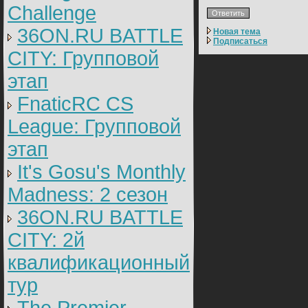
Challenge
36ON.RU BATTLE
Новая тема
Подписаться
CITY: Групповой
этап
FnaticRC CS
League: Групповой
этап
It's Gosu's Monthly
Madness: 2 сезон
36ON.RU BATTLE
CITY: 2й
квалификационный
тур