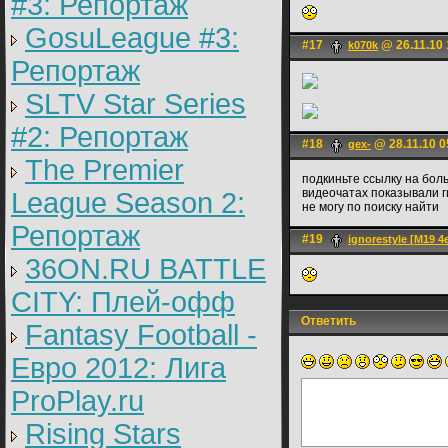
#3: Репортаж
GosuLeague #3:
#17
@ 26.11.10 
k070k
Репортаж
SLTV Star Series
#2: Репортаж
#18
@ 28.11.10 0
gex-
The Premier
подкиньте ссылку на боль
видеочатах показывали ги
League Season 2:
не могу по поиску найти
Репортаж
#19
ignorestyle [M19 4e
36ON.RU BATTLE
CITY: Плей-офф
Ответить
Fantasy Football -
Евро 2012: Лига
ProPlay.ru
Rising Stars