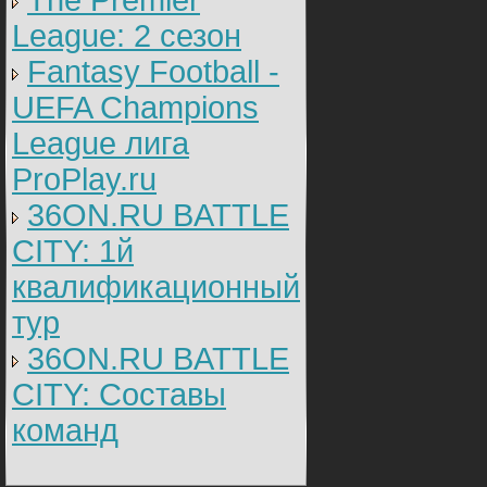
The Premier
League: 2 cезон
Fantasy Football -
UEFA Champions
League лига
ProPlay.ru
36ON.RU BATTLE
CITY: 1й
квалификационный
тур
36ON.RU BATTLE
CITY: Составы
команд