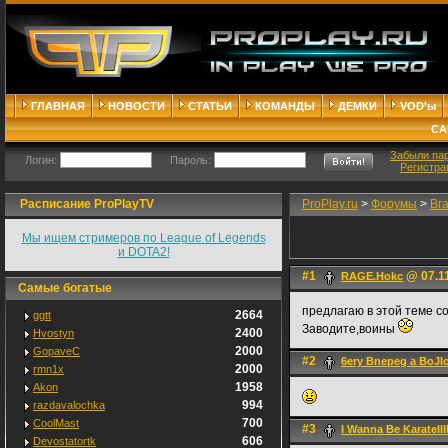
ГЛАВНАЯ
НОВОСТИ
СТАТЬИ
КОМАНДЫ
ДЕМКИ
VOD'ы
СА
Забыли па
Логин:
Пароль:
Регистра
Расписание ProPlayTV
ProPlay.ru
>
Форумы
>
Br
Мы ищем стримеров по League of Legends
и DOTA2!
#1
@ 07.11
RAGE.Hokc
Самые богатые
предлагаю в этой теме с
2664
ggtt
Заводите,воины
2400
Hvostyn
2000
GopaveC
#2
6ery Bnepeg a BoJI
2000
rmn1x
1958
Akon
994
razdavalochka
700
CoolMast
#3
I Wanna Be Karatellll
606
Devostatortk