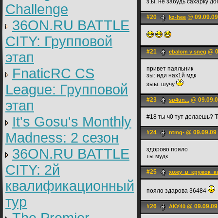
з.ы. не забудь сахарку д
Challenge
#20
@ 09.09.09
kz-hee
36ON.RU BATTLE
CITY: Групповой
#21
@ 0
ebalom v sneg
этап
привет паяльник
FnaticRC CS
зы: иди нах1й мдк
зыы: шучу
League: Групповой
#23
@ 09.09.0
sp4un...
этап
#18 ты ч0 тут делаешь? Т
It's Gosu's Monthly
#24
@ 09.09.09
ntmg-
Madness: 2 сезон
36ON.RU BATTLE
здорово пояло
ты мудк
CITY: 2й
#25
хожу_в_кружок_к
квалификационный
пояло здарова 36484
тур
#26
@ 09.09.09
АКУ40