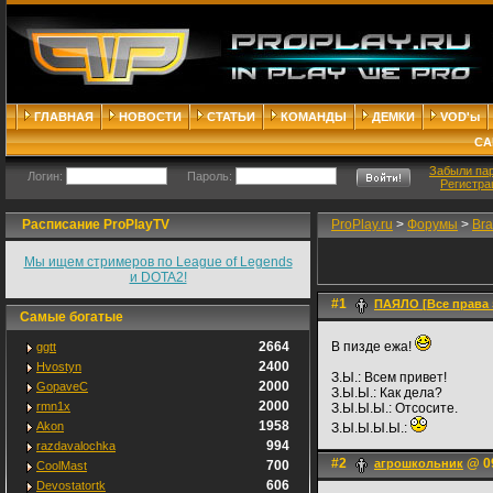
ГЛАВНАЯ
НОВОСТИ
СТАТЬИ
КОМАНДЫ
ДЕМКИ
VOD'ы
СА
Забыли па
Логин:
Пароль:
Регистра
Расписание ProPlayTV
ProPlay.ru
>
Форумы
>
Bra
Мы ищем стримеров по League of Legends
и DOTA2!
#1
ПАЯЛО [Все права
Самые богатые
2664
В пизде ежа!
ggtt
2400
Hvostyn
З.Ы.: Всем привет!
2000
GopaveC
З.Ы.Ы.: Как дела?
2000
rmn1x
З.Ы.Ы.Ы.: Отсосите.
1958
Akon
З.Ы.Ы.Ы.Ы.:
994
razdavalochka
#2
@ 09
агрошкольник
700
CoolMast
606
Devostatortk