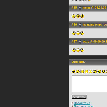
#35 писька
#35
@ 09.09.09
kimmi
#36
No name 364[О_О]
#37
@ 09.09.09 
trezy
Ответить
Новая тема
Подписаться