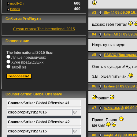
600
modify2h
400
Boevik
#3
@ 09.09.09 16:
Sjw
События ProPlay.ru
цджиох тебя топтал
Сезон ставок The International 2015
#4
@ 09.09.09
killemAll
Голосование
Игорь ну ты и мудк
The Internaitonal 2015 был
#5
ПАЯЛО [Все права
Лучше предыдуших
Хуже предыдущих
Опять клоунадите! Ну, та
Такой же
З.Ы.: Ушёл пить чай.
#6
@ 09.09.09 
kz-hee
Counter-Strike: Global Offensive
привет
Counter-Strike: Global Offensive #1
#7
@ 09.09.0
s7alk. 364
csgo.proplay.ru:27016
0/
Привет Паяло.
Counter-Strike: Global Offensive #2
где был
csgo.proplay.ru:27215
0/
#8
@ 09.09.09
might_4