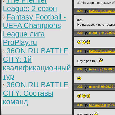
The Premier
#1 На море с предками е
League: 2 cезон
#28
ПАЯЛО [Все прав
Fantasy Football -
#26
UEFA Champions
Не на море, и не с предк
League лига
#29
@ 09.09.0
might_4
ProPlay.ru
36ON.RU BATTLE
#31
ПАЯЛО [Все прав
CITY: 1й
Сру в рот #46.
квалификационный
#32
@ 09.09.0
beKa_b
тур
36ON.RU BATTLE
#33
@ 09.09.09 
fixser
CITY: Составы
команд
#34
@ 09.
boojunk[KJ]