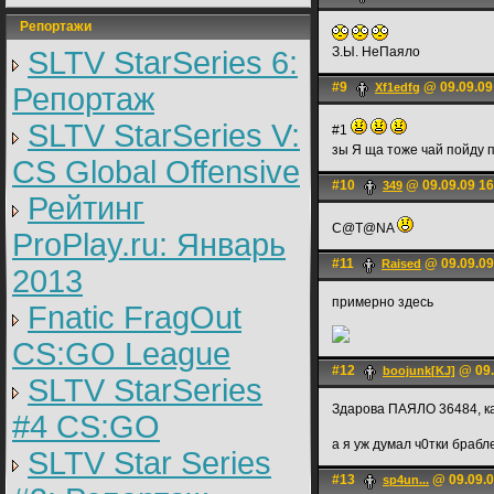
Репортажи
З.Ы. НеПаяло
SLTV StarSeries 6:
#9
@ 09.09.09
Xf1edfg
Репортаж
SLTV StarSeries V:
#1
зы Я ща тоже чай пойду 
CS Global Offensive
#10
@ 09.09.09 16
349
Рейтинг
C@T@NA
ProPlay.ru: Январь
#11
@ 09.09.09
Raised
2013
примерно здесь
Fnatic FragOut
CS:GO League
#12
@ 09.
boojunk[KJ]
SLTV StarSeries
Здарова ПАЯЛО 36484, к
#4 CS:GO
а я уж думал ч0тки браб
SLTV Star Series
#13
@ 09.09.0
sp4un...