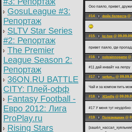
#3: Репортаж
Ооо паяло, привет, дружи
GosuLeague #3:
#14
@ 0
фейк белвеста
Репортаж
SLTV Star Series
#15
@ 09.09.09
kz-hee
#2: Репортаж
The Premier
привет паяло, где пропа
#16
@ 
League Season 2:
nobrainnogame
Репортаж
#11 дай инвайт на лепру
36ON.RU BATTLE
#17
@ 09.09.0
sp4un...
CITY: Плей-офф
Чай и за компом пить мо
Fantasy Football -
#18
@ 09.09.0
Xf1edfg
Евро 2012: Лига
#17 У меня тут неудобно 
ProPlay.ru
#19
@ 09
Пoлезняшкин
Rising Stars
[зашёл_нассал_хуяльник