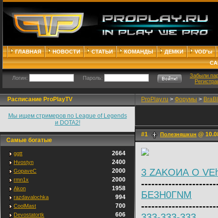
ГЛАВНАЯ
НОВОСТИ
СТАТЬИ
КОМАНДЫ
ДЕМКИ
VOD'ы
СА
Забыли па
Логин:
Пароль:
Регистра
Расписание ProPlayTV
ProPlay.ru
>
Форумы
>
BraB
Мы ищем стримеров по League of Legends
и DOTA2!
#1
@ 10.0
Полeзняшкuн
Самые богатые
2664
ggtt
2400
Hvostyn
3 ZAKOИА O VE
2000
GopaveC
2000
rmn1x
----------------------
1958
Akon
БЕ3H0ГNM
994
razdavalochka
----------------------
700
CoolMast
606
Devostatortk
333-333-333