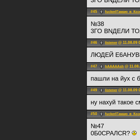
3ГО ВNДЕЛИ Т
#45
fucker[Гамаю_в_Коэ
№38
3ГО ВNДЕЛИ Т
#46
@ 11.08.09 
listener
ЛЮДЕЙ Е6АНУВ
#47
@ 11.08.
hAAAAAsh
пашли на йух с
#49
@ 11.08.09 
listener
ну нaxyй такое 
#50
fucker[Гамаю_в_Коэ
№47
0Б0СРАЛСR?