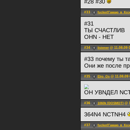
#28 #30
#33
fucker[Гамаю_в_Коэ
#31
ТЫ СЧАСТЛИВ
ОНN - НЕТ
#34
@ 11.08.09 
listener
#33 почему ты 
Они же после пр
#35
@ 11.08.09 
Elro_Os
ОН УВNДЕЛ NC
#36
@ 1
1060k [DOSMOT]
364N4 NCTNH4
#37
fucker[Гамаю_в_Коэ