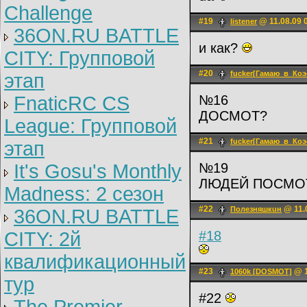
Challenge
#19
@ 11.08.09 
listener
36ON.RU BATTLE
и как?
CITY: Групповой
#20
fucker[Гамаю_в_Коэ
этап
FnaticRC CS
№16
ДОСМОТ?
League: Групповой
#21
fucker[Гамаю_в_Коэ
этап
It's Gosu's Monthly
№19
ЛЮДЕЙ ПОСМО
Madness: 2 сезон
#22
@ 11.
Полeзняшкuн
36ON.RU BATTLE
CITY: 2й
#18
квалификационный
#23
@ 1
1060k [DOSMOT]
тур
#22