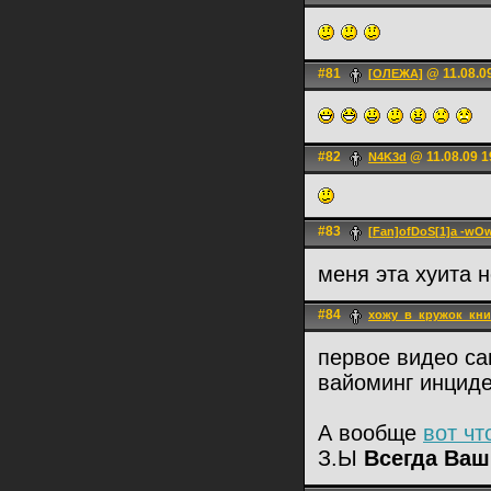
#81
@ 11.08.0
[ОЛЕЖА]
#82
@ 11.08.09 1
N4K3d
#83
[Fan]ofDoS[1]a -wO
меня эта хуита 
#84
хожу_в_кружок_кни
первое видео са
вайоминг инциде
А вообще
вот чт
З.Ы
Всегда Ваш