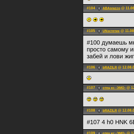
#104
@ 11.08
ABAsrazzo
#105
@ 11.08
UNэстетик
#100 думаешь мн
просто самому и
забей и лови жиг
#106
@ 12.08.0
bRAZILR
#107
@ 12
отец кс -ЭМО-
#108
@ 12.08.0
bRAZILR
#107 4 h0 НNK 
#109
@ 12
отец кс -ЭМО-