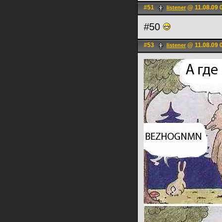
#51
@ 11.08.09 
listener
#50
#53
@ 11.08.09 
listener