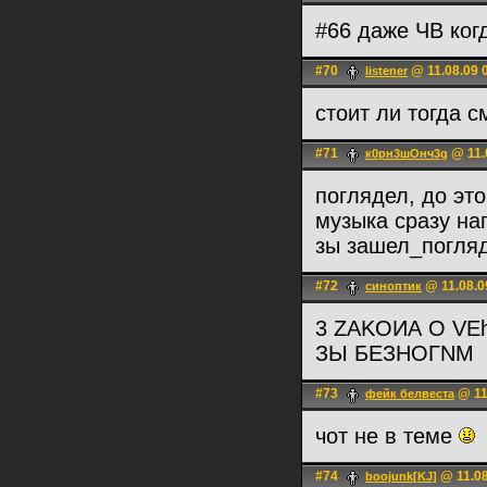
#66 даже ЧВ ког
#70
@ 11.08.09 
listener
стоит ли тогда 
#71
@ 11.
к0рн3шОнч3g
поглядел, до это
музыка сразу на
зы зашел_погля
#72
@ 11.08.0
синоптик
3 ZAKOИА O VEh
ЗЫ БЕЗНОГNM
#73
@ 11
фейк белвеста
чот не в теме
#74
@ 11.08
boojunk[KJ]