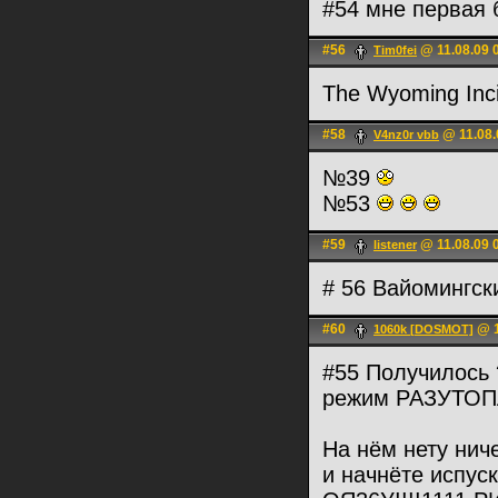
#54 мне первая
#56
@ 11.08.09 
Tim0fei
The Wyoming Inc
#58
@ 11.08.
V4nz0r vbb
№39
№53
#59
@ 11.08.09 
listener
# 56 Вайомингск
#60
@ 1
1060k [DOSMOT]
#55 Получилось 
режим РАЗУТОП
На нём нету нич
и начнёте испуск