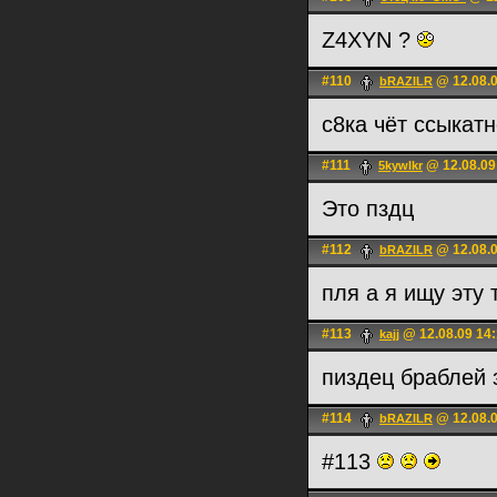
Z4XYN ?
#110
@ 12.08.0
bRAZILR
с8ка чёт ссыкатн
#111
@ 12.08.09
5kywlkr
Это пздц
#112
@ 12.08.0
bRAZILR
пля а я ищу эту
#113
@ 12.08.09 14
kajj
пиздец браблей 
#114
@ 12.08.0
bRAZILR
#113