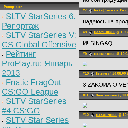
Репортажи
#7
fucker[Гамаю_в_Коэс
SLTV StarSeries 6:
надеюсь на про
Репортаж
#8
@ 10.0
Полeзняшкuн
SLTV StarSeries V:
CS Global Offensive
И! SINGAQ
Рейтинг
#9
@ 10.0
Полeзняшкuн
ProPlay.ru: Январь
2013
#10
@ 10.08.09 
listener
Fnatic FragOut
3 ZAKOИА O VE
CS:GO League
#11
@ 10.0
Полeзняшкuн
SLTV StarSeries
#4 CS:GO
#12
@ 10.
Полeзняшкuн
SLTV Star Series