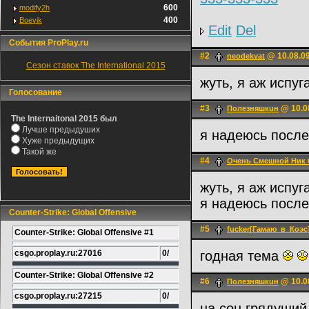
600
modify2h
400
Boevik
Edit
Del
События ProPlay.ru
#2
@ 10.08.09
neodekvat
Сезон ставок The International 2015
жуть, я аж испу
Голосование
#3
@ 10.0
Полeзняшкuн
The Internaitonal 2015 был
Лучше предыдуших
я надеюсь после
Хуже предыдущих
Такой же
#4
Очень Смешной Ник
жуть, я аж испу
я надеюсь после
Counter-Strike: Global Offensive
#5
fucker[Гамаю_в_Коэс
Counter-Strike: Global Offensive #1
csgo.proplay.ru:27016
0/
годная тема
Counter-Strike: Global Offensive #2
#6
@ 10.0
Полeзняшкuн
csgo.proplay.ru:27215
0/
на сон грядущий