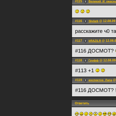
#115
Великий_И_ужасн
#116
@ 12.08.09
Skylark
расскажите ч0 т
#117
@ 12.08.0
bRAZILR
#116 ДОСМОТ?
#118
@ 12.08.09
Груфф
#113 +1
#119
@ 
инспектор_Лапа
#116 ДОСМОТ? !
Ответить