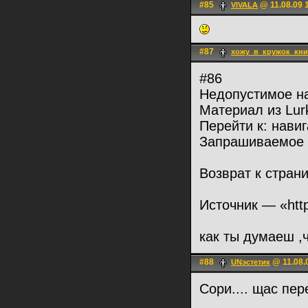
#85
@ 11.08.09 
VIVALA
#87
хожу_в_кружок_кни
#86
Недопустимое н
Материал из Lur
Перейти к: навиг
Запрашиваемое н
Возврат к стран
Источник — «http
как ты думаеш ,
#88
@ 11.08.
UNэстетик
Сори.... щас пе