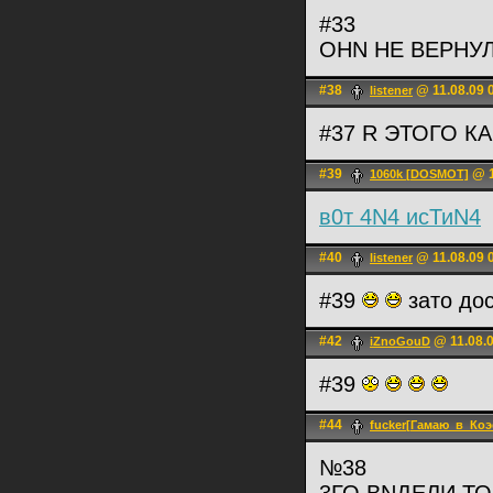
#33
ОНN НЕ ВЕРНУ
#38
@ 11.08.09 
listener
#37 R ЭТОГО К
#39
@ 1
1060k [DOSMOT]
в0т 4N4 исТиN4
#40
@ 11.08.09 
listener
#39
зато дос
#42
@ 11.08.0
iZnoGouD
#39
#44
fucker[Гамаю_в_Коэ
№38