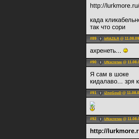
http://lurk
када кликабельно
так что сори
#89
@ 11.08.09
bRAZILR
ахренеть...
#90
@ 11.08.
UNэстетик
Я сам в шоке
кидалаво... зря 
#91
@ 11.08.0
iZnoGouD
#92
@ 11.08.
UNэстетик
http://lurk