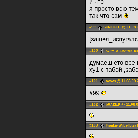
и что
я просто всю те
так что сам
#99
@ 11.08.
SUNLIGHT
[зашел_испугал
#100
хожу_в_кружок_кн
думаеш ето все 
ху1 с табой ,заб
#101
@ 11.08.09 
fox4ts
#99
#102
@ 11.08.0
bRAZILR
#103
Frankie Wilde Ibiza