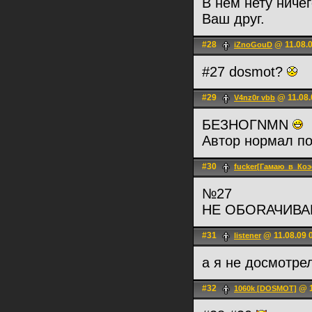
В нём нету ниче
Ваш друг.
#28
@ 11.08.0
iZnoGouD
#27 dosmot?
#29
@ 11.08.
V4nz0r vbb
БЕЗНОГNMN
Автор нормал п
#30
fucker[Гамаю_в_Коэ
№27
НЕ ОБОRАЧИВА
#31
@ 11.08.09 
listener
а я не досмотре
#32
@ 1
1060k [DOSMOT]