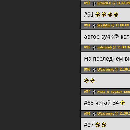
#93
@ 11.08.09
bRAZILR
#91
#94
@ 11.08.09
WY1PEE
автор sy4k@ ко
#95
@ 11.08.0
valachedi
На последнем в
#96
@ 11.08.
UNэстетик
#97
хожу_в_кружок_кни
#88 читай 64
#98
@ 11.08.
UNэстетик
#97