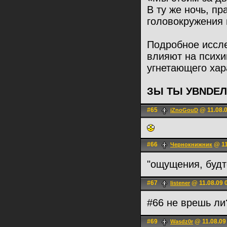
В ту же ночь, п
головокружения 
Подробное иссле
влияют на психи
угнетающего хар
ЗЫ ТЫ УВNDЕЛ
#65
@ 11.08.0
iZnoGouD
#66
@ 11
Чернокнижник
"ощущения, будто
#67
@ 11.08.09 
listener
#66 не врешь л
#69
@ 11.08.09
Wasdz0r