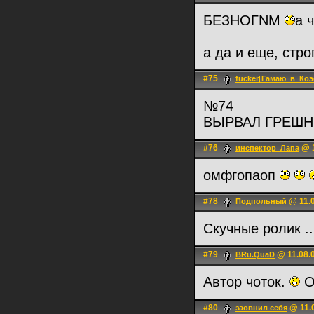
БЕЗНОГNM
а ч
а да и еще, стро
#75
fucker[Гамаю_в_Коэ
№74
ВЫРВАЛ ГРЕШ
#76
@ 1
инспектор_Лапа
омфгопаоп
#78
@ 11.0
Подпольный
Скучные ролик .
#79
@ 11.08.0
BRu.QuaD
Автор чоток.
О
#80
@ 11.0
заовнил себя