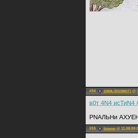
#54
@ 1
1060k [DOSMOT]
в0т 4N4 исТиN4 
РNАЛЬНи АХУЕНИ
#55
@ 11.08.09 
listener