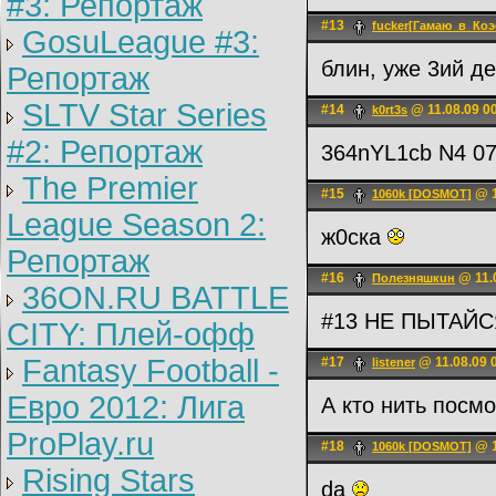
#3: Репортаж
#13
fucker[Гамаю_в_Коэ
GosuLeague #3:
блин, уже 3ий д
Репортаж
SLTV Star Series
#14
@ 11.08.09 0
k0rt3s
#2: Репортаж
364nYL1cb N4 07
The Premier
#15
@ 1
1060k [DOSMOT]
League Season 2:
ж0ска
Репортаж
#16
@ 11.
Полeзняшкuн
36ON.RU BATTLE
#13 НЕ ПЫТАЙ
CITY: Плей-офф
Fantasy Football -
#17
@ 11.08.09 
listener
Евро 2012: Лига
А кто нить пос
ProPlay.ru
#18
@ 1
1060k [DOSMOT]
Rising Stars
da