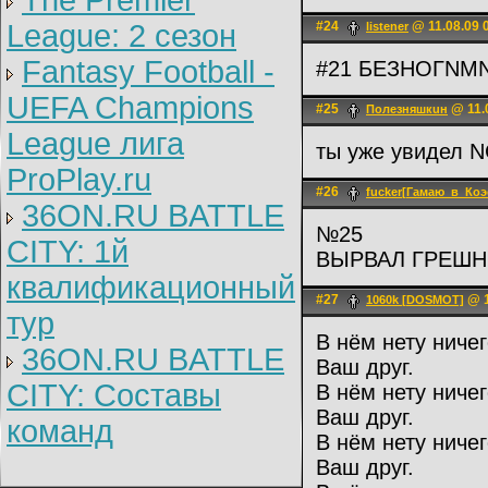
The Premier
League: 2 cезон
#24
@ 11.08.09 
listener
Fantasy Football -
#21 БЕЗНОГNM
UEFA Champions
#25
@ 11.
Полeзняшкuн
League лига
ты уже увидел 
ProPlay.ru
#26
fucker[Гамаю_в_Коэ
36ON.RU BATTLE
№25
CITY: 1й
ВЫРВАЛ ГРЕШ
квалификационный
#27
@ 1
1060k [DOSMOT]
тур
В нём нету ниче
36ON.RU BATTLE
Ваш друг.
CITY: Составы
В нём нету ниче
Ваш друг.
команд
В нём нету ниче
Ваш друг.