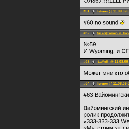
ОЯ36У!!!!1111 РИ
#61
@ 11.08.09 
listener
#60 no sound
#62
fucker[Гамаю_в_Коэ
№59
И Wyoming, и СГ
#63
@ 11.08.09
-LaMeR-
Может мне кто о
#64
@ 11.08.09 
listener
#63 Вайомингски
Вайомингский ин
ролик продолжит
«333-333-333 We
«Мы стоим за дв