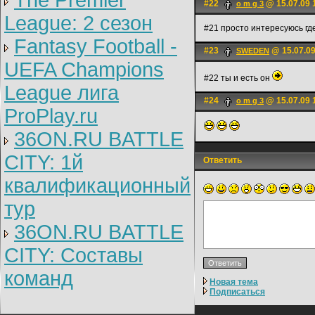
The Premier
#22
@ 15.07.09 
o m g 3
League: 2 cезон
#21 просто интересуюсь гд
Fantasy Football -
#23
@ 15.07.09
SWEDEN
UEFA Champions
#22 ты и есть он
League лига
#24
@ 15.07.09 
o m g 3
ProPlay.ru
36ON.RU BATTLE
CITY: 1й
Ответить
квалификационный
тур
36ON.RU BATTLE
CITY: Составы
команд
Новая тема
Подписаться