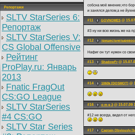
собсна моё мнение,что бор
Репортажи
и занялся делом,а не йухн
SLTV StarSeries 6:
#11
@ 15.07
GOVNOMES
Репортаж
#3 ну ни всю жизнь же на п
SLTV StarSeries V:
#12
тришестьчетыревос
CS Global Offensive
Нафиг он тут нужен со свои
Рейтинг
#13
@ 15.07.0
ShadowFr
ProPlay.ru: Январь
2013
#14
@ 1
1060k [DOSMOT]
Fnatic FragOut
CS:GO League
SLTV StarSeries
#16
@ 15.07.09 
o m g 3
#4 CS:GO
#12 не всегда, видел от н
SLTV Star Series
#17
Captain Obviously [