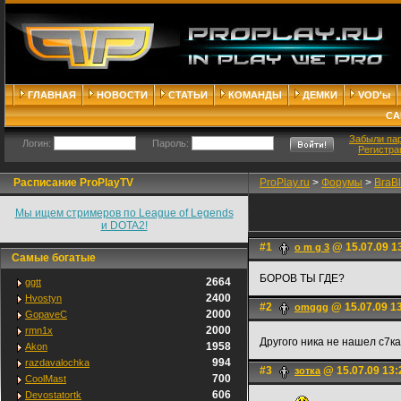
ГЛАВНАЯ
НОВОСТИ
СТАТЬИ
КОМАНДЫ
ДЕМКИ
VOD'ы
СА
Забыли па
Логин:
Пароль:
Регистра
Расписание ProPlayTV
ProPlay.ru
>
Форумы
>
BraB
Мы ищем стримеров по League of Legends
и DOTA2!
#1
@ 15.07.09 1
o m g 3
Самые богатые
БОРОВ ТЫ ГДЕ?
2664
ggtt
2400
Hvostyn
#2
@ 15.07.09 1
omggg
2000
GopaveC
2000
rmn1x
Другого ника не нашел с7к
1958
Akon
994
razdavalochka
#3
@ 15.07.09 13:
зотка
700
CoolMast
606
Devostatortk