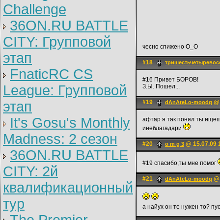
Challenge
36ON.RU BATTLE
CITY: Групповой
чесно спижено О_О
этап
#18
тришестьчетыревос
FnaticRC CS
#16 Привет БОРОВ!
League: Групповой
З.Ы. Пошел...
этап
#19
@ 
dAnAteLo-moodq
It's Gosu's Monthly
афтар я так понял ты ище
инеблагадари
Madness: 2 сезон
#20
@ 15.07.09 
o m g 3
36ON.RU BATTLE
#19 спасибо,ты мне помог
CITY: 2й
#21
@ 
dAnAteLo-moodq
квалификационный
тур
а найух он те нужен то? пу