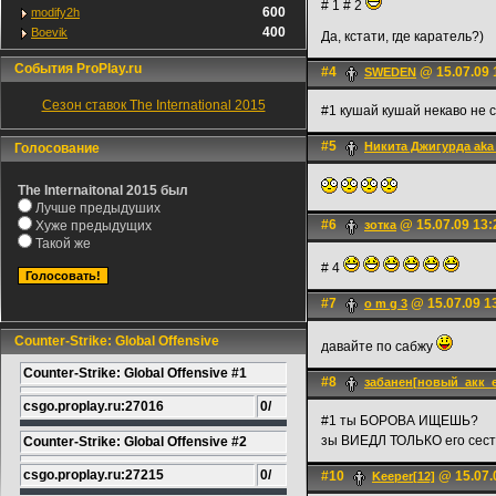
# 1 # 2
600
modify2h
400
Boevik
Да, кстати, где каратель?)
События ProPlay.ru
#4
@ 15.07.09 
SWEDEN
Сезон ставок The International 2015
#1 кушай кушай некаво не с
#5
Никита Джигурда aka
Голосование
The Internaitonal 2015 был
Лучше предыдуших
#6
@ 15.07.09 13:
Хуже предыдущих
зотка
Такой же
# 4
#7
@ 15.07.09 1
o m g 3
Counter-Strike: Global Offensive
давайте по сабжу
Counter-Strike: Global Offensive #1
#8
забанен[новый_акк_
csgo.proplay.ru:27016
0/
#1 ты БОРОВА ИЩЕШЬ?
зы ВИЕДЛ ТОЛЬКО его сес
Counter-Strike: Global Offensive #2
csgo.proplay.ru:27215
0/
#10
@ 15.07.
Keeper[12]