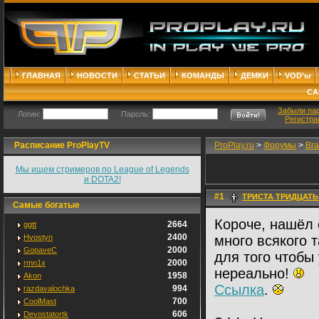
ГЛАВНАЯ
НОВОСТИ
СТАТЬИ
КОМАНДЫ
ДЕМКИ
VOD'ы
СА
Забыли па
Логин:
Пароль:
Регистра
Расписание ProPlayTV
ProPlay.ru
>
Форумы
>
Bra
Мы ищем стримеров по League of Legends
и DOTA2!
#1
ТРИСТА ТРИДЦАТЬ
Самые богатые
Короче, нашёл 
2664
ggtt
2400
Hvostyn
много всякого 
2000
GopaveC
для того чтобы
2000
rmn1x
нереально!
1958
Akon
Ссылка
.
994
razdavalochka
700
CoolMast
606
Devostatortk