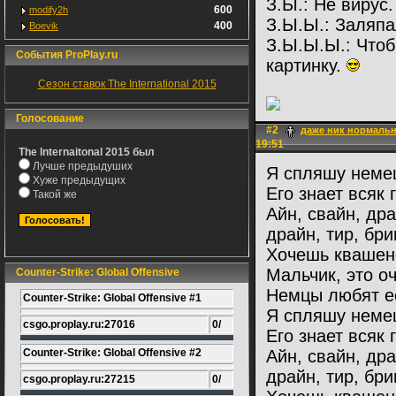
З.Ы.: Не вирус
600
modify2h
З.Ы.Ы.: Заляпа
400
Boevik
З.Ы.Ы.Ы.: Чтоб
События ProPlay.ru
картинку.
Сезон ставок The International 2015
Голосование
#2
даже ник нормальн
19:51
The Internaitonal 2015 был
Лучше предыдуших
Я спляшу немец
Хуже предыдущих
Его знает всяк 
Такой же
Айн, свайн, др
драйн, тир, бри
Хочешь квашен
Мальчик, это оч
Counter-Strike: Global Offensive
Немцы любят ес
Counter-Strike: Global Offensive #1
Я спляшу немец
csgo.proplay.ru:27016
0/
Его знает всяк 
Counter-Strike: Global Offensive #2
Айн, свайн, др
драйн, тир, бри
csgo.proplay.ru:27215
0/