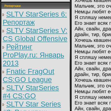
Хочешь квашен
Мальчик, это оч
Репортажи
Немцы любят ес
SLTV StarSeries 6:
Я спляшу немец
Репортаж
Его знает всяк 
Айн, свайн, др
SLTV StarSeries V:
драйн, тир, бри
CS Global Offensive
Хочешь квашен
Рейтинг
Мальчик, это оч
Немцы любят ес
ProPlay.ru: Январь
Я спляшу немец
2013
Его знает всяк 
Айн, свайн, др
Fnatic FragOut
драйн, тир, бри
CS:GO League
Хочешь квашен
Мальчик, это оч
SLTV StarSeries
Немцы любят ес
#4 CS:GO
Я спляшу немец
SLTV Star Series
Его знает всяк 
Айн, свайн, др