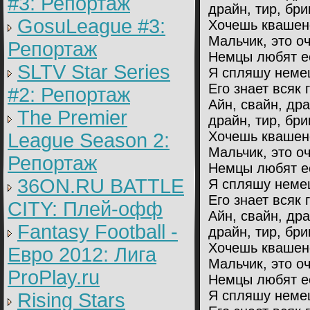
#3: Репортаж
драйн, тир, бри
GosuLeague #3:
Хочешь квашен
Мальчик, это оч
Репортаж
Немцы любят ес
SLTV Star Series
Я спляшу немец
Его знает всяк 
#2: Репортаж
Айн, свайн, др
The Premier
драйн, тир, бри
Хочешь квашен
League Season 2:
Мальчик, это оч
Репортаж
Немцы любят ес
36ON.RU BATTLE
Я спляшу немец
Его знает всяк 
CITY: Плей-офф
Айн, свайн, др
Fantasy Football -
драйн, тир, бри
Хочешь квашен
Евро 2012: Лига
Мальчик, это оч
ProPlay.ru
Немцы любят ес
Я спляшу немец
Rising Stars