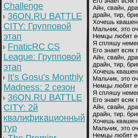
Его знает всяк 
Challenge
Айн, свайн, др
36ON.RU BATTLE
драйн, тир, бри
Хочешь квашен
CITY: Групповой
Мальчик, это оч
этап
Немцы любят ес
Я спляшу немец
FnaticRC CS
Его знает всяк 
League: Групповой
Айн, свайн, др
драйн, тир, бри
этап
Хочешь квашен
It's Gosu's Monthly
Мальчик, это оч
Madness: 2 сезон
Немцы любят ес
Я спляшу немец
36ON.RU BATTLE
Его знает всяк 
CITY: 2й
Айн, свайн, др
драйн, тир, бри
квалификационный
Хочешь квашен
тур
Мальчик, это оч
Немцы любят ес