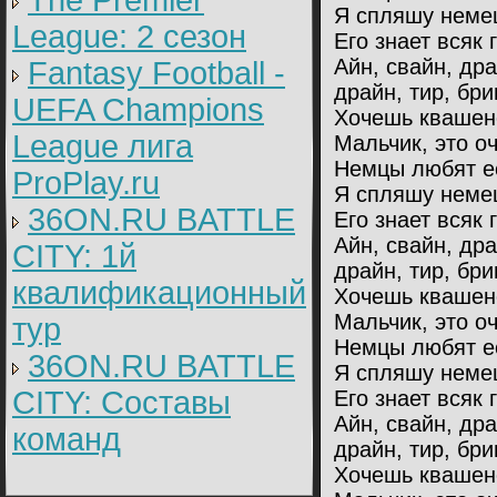
The Premier
Я спляшу немец
League: 2 cезон
Его знает всяк 
Айн, свайн, др
Fantasy Football -
драйн, тир, бри
UEFA Champions
Хочешь квашен
League лига
Мальчик, это оч
Немцы любят ес
ProPlay.ru
Я спляшу немец
36ON.RU BATTLE
Его знает всяк 
Айн, свайн, др
CITY: 1й
драйн, тир, бри
квалификационный
Хочешь квашен
Мальчик, это оч
тур
Немцы любят ес
36ON.RU BATTLE
Я спляшу немец
CITY: Составы
Его знает всяк 
Айн, свайн, др
команд
драйн, тир, бри
Хочешь квашен