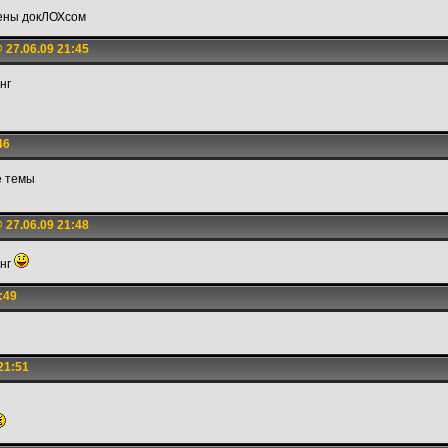
рены докЛОХсом
 27.06.09 21:45
инг
46
е темы
 27.06.09 21:48
инг
:49
21:51