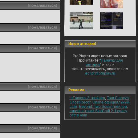
[
пожаловаться
]
[
пожаловаться
]
Ищем авторов!
[
пожаловаться
]
ProPlay.ru ищет новых авторов.
Прочитайте "
Памятку для
авторов
" и, если
заинтересовались, пишите нам
editor@proplay.ru
[
пожаловаться
]
Реклама
inFamous 2 трейлер
,
Tom Clancy's
Ghost Recon Online официальный
сайт
,
Beyond: Two Souls трейлер
,
[
пожаловаться
]
скриншоты из StarCraft 2: Legacy
of the Void
[
пожаловаться
]