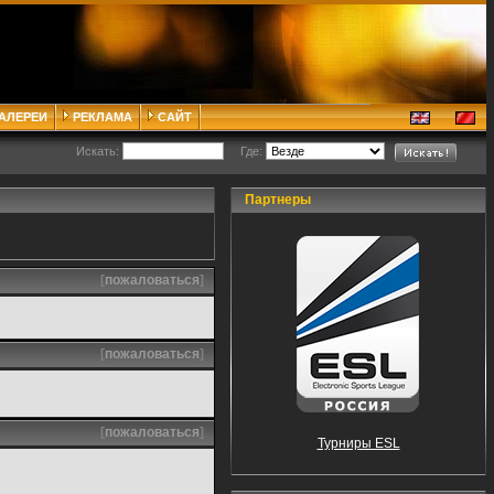
ГАЛЕРЕИ
РЕКЛАМА
САЙТ
Искать:
Где:
Партнеры
[
пожаловаться
]
[
пожаловаться
]
[
пожаловаться
]
Турниры ESL