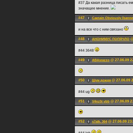
#37 Да какая разница писать ему
значащее мнение.
#47
Captain Obviously [bann
и на все что с ним связано
#48
@
АНОНИМУС ПОПЯЧЛО
#44 3648
#49
@ 27.06.09 2
ABAsrazzo
#50
@ 27.06.09 
Шум дождя
#44 ug
#51
@ 27.06.09 2
V4nz0r vbb
#52
@ 27.06.09 23
s7alk. 364