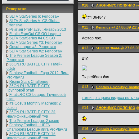
#10
@
АНОНИМУС ПОПЯЧЛО
Репортажи
SLTV StarSeries 6: Репортаж
#4 364847
SLTV StarSeries V: CS Global
Offensive
#11
@ 27.06.09 21:
Kenarius
Рейтинг ProPlay.ru: Январь 2013
Fnatic FragOut CS:GO League
SLTV StarSeries #4 CS:GO
Афтор лох.
SLTV Star Series #3: Репортаж
GosuLeague #3: Репортаж
#12
@ 27.06.0
5H0K3D 36444
SLTV Star Series #2: Репортаж
The Premier League Season 2:
#10
Репортаж
36ON.RU BATTLE CITY: Плей-
офф
Fantasy Football - Евро 2012: Лига
Ты ребёнок бля.
ProPlay.ru
Rising Stars Challenge
36ON.RU BATTLE CITY:
#13
Captain Obviously [bann
Групповой этап
FnaticRC CS League: Групповой
там ищо справа видюха есть к 
этап
It's Gosu's Monthly Madness: 2
сезон
#14
@
АНОНИМУС ПОПЯЧЛО
36ON.RU BATTLE CITY: 2й
квалификационный тур
The Premier League: 2 cезон
Fantasy Football - UEFA
#16
Captain Obviously [bann
Champions League лига ProPlay.ru
36ON.RU BATTLE CITY: 1й
квалификационный тур