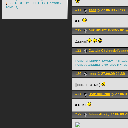
36ON.RU BATTLE CITY: Составы
команд
#17
@ 27.06.09 21:33
snok
#13
#19
@
АНОНИМУС ПОПЯЧЛО
Давим!
#22
Captain Obviously [bann
помог унылому номеру пятнадц
номеру двадцать четыре и уныл
#26
@ 27.06.09 21:36
snok
[пожаловаться]
#27
@ 27.06.0
Пoлезняшкин
#13 n1
#29
@ 27.06.09 2
JohnnyUta