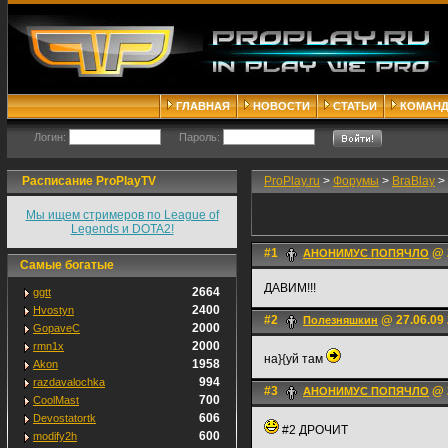
ГЛАВНАЯ
НОВОСТИ
СТАТЬИ
КОМАН
Логин:
Пароль:
Расписание ProPlayTV
ProPlay.ru
>
Форумы
>
BraBlay
>
Мы ищем стримеров по League of
Legends и DOTA2!
#1
@ 2
АНОНИМУС ПОПЯЧЛО
Самые богатые
ДАВИМ!!!
2664
ggtt
2400
Hvostyn
#2
@ 27.06.09 
Пoлезняшкин
2000
GopaveC
2000
rmn1x
на}{уй там
1958
Akon
994
razdavalochka
#3
@ 2
АНОНИМУС ПОПЯЧЛО
700
CoolMast
606
Devostatortk
#2 ДРОЧИТ
600
modify2h