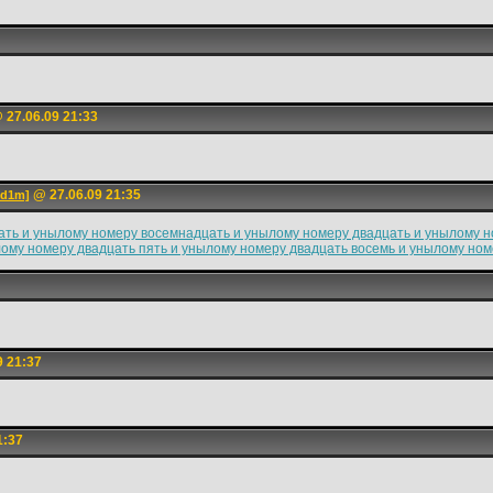
 27.06.09 21:33
@ 27.06.09 21:35
ed1m]
ать и унылому номеру восемнадцать и унылому номеру двадцать и унылому н
ому номеру двадцать пять и унылому номеру двадцать восемь и унылому номе
9 21:37
1:37