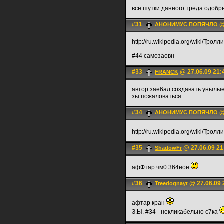
все шутки данного треда одоб
#31
@
АНОНИМУС ПОПЯЧЛО
http://ru.wikipedia.org/wiki/Тролл
#44 самозаовн
#33
@ 27.06.09 21:
FRANCK
автор заe6ал создавать унылы
зы пожаловаться
#34
@
АНОНИМУС ПОПЯЧЛО
http://ru.wikipedia.org/wiki/Тролл
#35
@ 27.06.09 21
ShadowFr
афФтар чм0 364ное
#36
@ 27.06.09 
Treedognayt
афтар кран
З.Ы. #34 - некликабельно с7ка