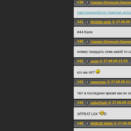
#38
Captain Obviously [bann
нам понадобится тяжелая артил
#41
@ 27.06.09
RUSSIA ed1k
#44 Kane
#40
Captain Obviously [bann
номер тридцать семь какой то 
#42
@ 27.06.09 21:55
snok
кто же 44?
#43
@ 27.06.09 21
синоптик
Чет в последнее время как не з
#44
@ 27.06.09 2
eaSy.Flash
AFFRAT L0X "
D
#46
@ 27.06.0
5H0K3D 36444