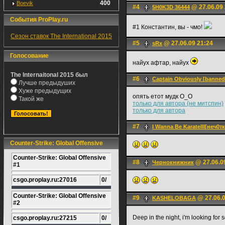
400
Boevik
#4
@ 27.06.09 
5H0K3D 36444
События ProPlay.ru
#1 Константин, вы - чмо!
Сезон ставок The International 2015
#5
@ 27.06.09 21:24
sRx
Голосование
найух афтар, найух
The Internaitonal 2015 был
#6
Captain Obviously [banne
Лучше предыдуших
Хуже предыдущих
опять етот мудк О_О
Такой же
только для автора (не митспин)
только для автора
#7
I Wanna Be Karatelll[неч0т
Counter-Strike: Global Offensive
Counter-Strike: Global Offensive
#8
@ 27.06.0
Чернокнижник
#1
csgo.proplay.ru:27016
0/
Counter-Strike: Global Offensive
#9
@ 27.06.0
KASHELOBAGA
#2
Deep in the night, i'm looking for
csgo.proplay.ru:27215
0/