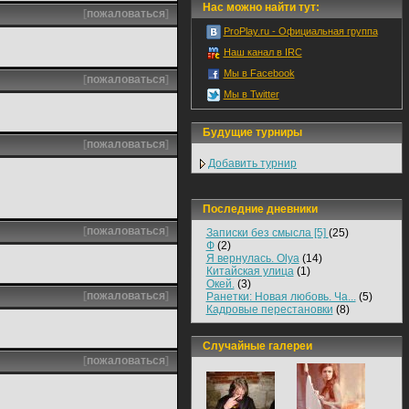
Нас можно найти тут:
[
пожаловаться
]
ProPlay.ru - Официальная группа
Наш канал в IRC
Мы в Facebook
[
пожаловаться
]
Мы в Twitter
Будущие турниры
[
пожаловаться
]
Добавить турнир
Последние дневники
[
пожаловаться
]
Записки без смысла [5]
(25)
Ф
(2)
Я вернулась. Olya
(14)
Китайская улица
(1)
Окей.
(3)
[
пожаловаться
]
Ранетки: Новая любовь. Ча...
(5)
Кадровые перестановки
(8)
Случайные галереи
[
пожаловаться
]