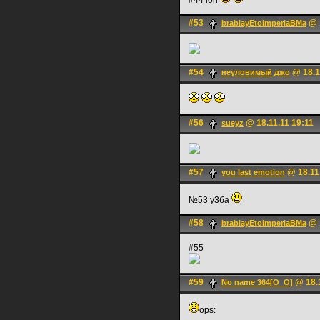
#44 loh
#53
@ 1
brablayEtoImperiaBMa
#54
@ 18.1
неуловимый джо
#56
@ 18.11.11 19:11
sueyz
#57
@ 18.11.
you last emotion
№53 у3ба
#58
@ 1
brablayEtoImperiaBMa
#55
#59
@ 18.1
No name 364[О_О]
ops: