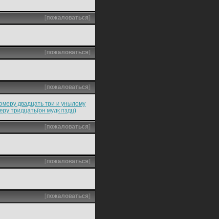
[
пожаловаться
]
[
пожаловаться
]
[
пожаловаться
]
омеру двадцать три и унылому
ру тридцать(он мудк пздц)
[
пожаловаться
]
[
пожаловаться
]
[
пожаловаться
]