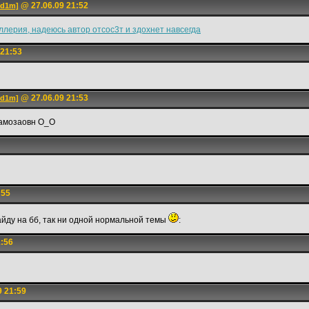
@ 27.06.09 21:52
ed1m]
лерия, надеюсь автор отсос3т и здохнет навсегда
 21:53
@ 27.06.09 21:53
ed1m]
самозаовн О_О
:55
айду на бб, так ни одной нормальной темы
:
1:56
9 21:59